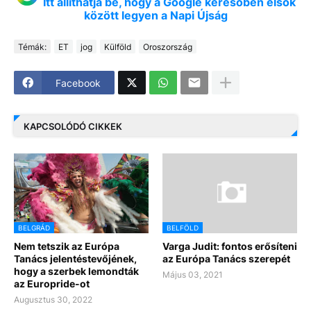
Itt állíthatja be, hogy a Google keresőben elsők
között legyen a Napi Újság
Témák:
ET
jog
Külföld
Oroszország
Facebook
KAPCSOLÓDÓ CIKKEK
BELGRÁD
BELFÖLD
Nem tetszik az Európa
Varga Judit: fontos erősíteni
Tanács jelentéstevőjének,
az Európa Tanács szerepét
hogy a szerbek lemondták
Május 03, 2021
az Europride-ot
Augusztus 30, 2022