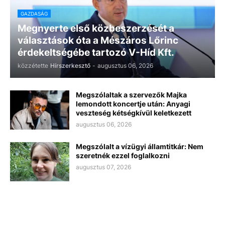
GAZDASÁG
Megnyerte első közbeszerzését a
választások óta a Mészáros Lőrinc
érdekeltségébe tartozó V-Híd Kft.
közzétette
Hírszerkesztő
-
augusztus 06, 2026
Megszólaltak a szervezők Majka
lemondott koncertje után: Anyagi
veszteség kétségkívül keletkezett
augusztus 06, 2026
Megszólalt a vízügyi államtitkár: Nem
szeretnék ezzel foglalkozni
augusztus 07, 2026