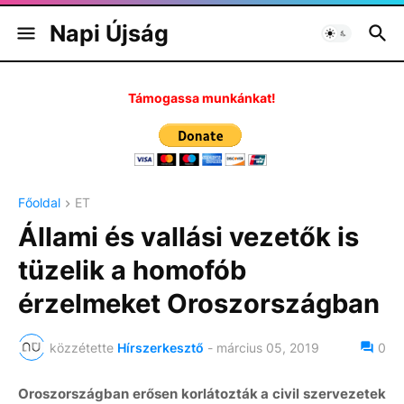
Napi Újság
Támogassa munkánkat!
Főoldal
ET
Állami és vallási vezetők is
tüzelik a homofób
érzelmeket Oroszországban
közzétette
Hírszerkesztő
-
március 05, 2019
0
Oroszországban erősen korlátozták a civil szervezetek