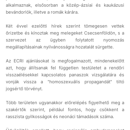
alkalmaznak, elsősorban a közép-ázsiai és kaukázusi
bevándorlók, illetve a romák kárára.
Két évvel ezelőtti hírek szerint tömegesen vettek
őrizetbe és kínoztak meg melegeket Csecsenföldön, s a
szervezet az ügyben folytatott nyomozás
megállapításainak nyilvánosságra hozatalát sürgette.
Az ECRI ajánlásokat is megfogalmazott, mindenekelőtt
azt, hogy állítsanak fel független testületet a rendőri
visszaélésekkel kapcsolatos panaszok vizsgálatára és
vonják vissza a "homoszexuális propagandát" tiltó
jogsértő törvényt.
Több területen ugyanakkor előrelépés figyelhető meg a
szakértők szerint, például fontos, hogy csökkent a
rasszista gyilkosságok és neonáci támadások száma.