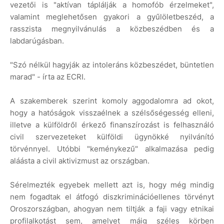
vezetői is "aktívan táplálják a homofób érzelmeket",
valamint meglehetősen gyakori a gyűlöletbeszéd, a
rasszista megnyilvánulás a közbeszédben és a
labdarúgásban.
"Szó nélkül hagyják az intoleráns közbeszédet, büntetlen
marad" - írta az ECRI.
A szakemberek szerint komoly aggodalomra ad okot,
hogy a hatóságok visszaélnek a szélsőségesség elleni,
illetve a külföldről érkező finanszírozást is felhasználó
civil szervezeteket külföldi ügynökké nyilvánító
törvénnyel. Utóbbi "keménykezű" alkalmazása pedig
aláásta a civil aktivizmust az országban.
Sérelmezték egyebek mellett azt is, hogy még mindig
nem fogadtak el átfogó diszkriminációellenes törvényt
Oroszországban, ahogyan nem tiltják a faji vagy etnikai
profilalkotást sem, amelyet máig széles körben