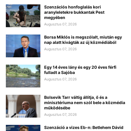
Szenzációs honfoglalás kori
aranyleletekre bukkantak Pest
megyében
Augusztus 07, 2026
Borsa Miklós is megszólalt, miután egy
nap alatt kivágták az új közmédiából
Augusztus 07, 2026
Egy 14 éves lány és egy 20 éves férfi
fulladt a Sajóba
Augusztus 07, 2026
Bolsevik Tarr váltig állítja, ő és a
minisztériuma nem szól bele a közmédia
működésébe
Augusztus 07, 2026
Szenzáció a vizes Eb-n: Betlehem Dávid