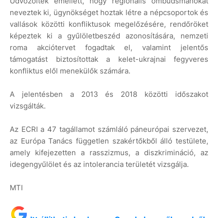
Üdvözölték emellett, hogy regionális ombudsmanokat
neveztek ki, ügynökséget hoztak létre a népcsoportok és
vallások közötti konfliktusok megelőzésére, rendőröket
képeztek ki a gyűlöletbeszéd azonosítására, nemzeti
roma akciótervet fogadtak el, valamint jelentős
támogatást biztosítottak a kelet-ukrajnai fegyveres
konfliktus elől menekülők számára.
A jelentésben a 2013 és 2018 közötti időszakot
vizsgálták.
Az ECRI a 47 tagállamot számláló páneurópai szervezet,
az Európa Tanács független szakértőkből álló testülete,
amely kifejezetten a rasszizmus, a diszkrimináció, az
idegengyűlölet és az intolerancia területét vizsgálja.
MTI