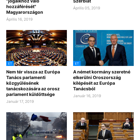
"jogaikhoz való
Szerbiát
hozzáférését"
Április 05, 2019
Magyarországon
Április 16, 2019
ET
ET
Nem tér vissza az Európa
A német kormány szeretné
Tanács parlamenti
elkerülni Oroszország
közgyűlésének
kilépését az Európa
tanácskozására az orosz
Tanácsból
parlament küldöttsége
Január 16, 2019
Január 17, 2019