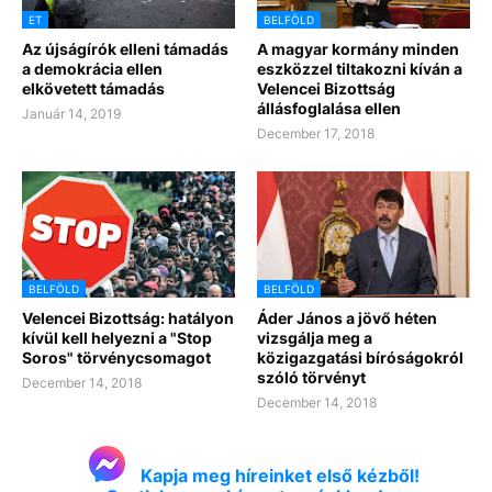
ET
BELFÖLD
Az újságírók elleni támadás
A magyar kormány minden
a demokrácia ellen
eszközzel tiltakozni kíván a
elkövetett támadás
Velencei Bizottság
állásfoglalása ellen
Január 14, 2019
December 17, 2018
BELFÖLD
BELFÖLD
Velencei Bizottság: hatályon
Áder János a jövő héten
kívül kell helyezni a "Stop
vizsgálja meg a
Soros" törvénycsomagot
közigazgatási bíróságokról
szóló törvényt
December 14, 2018
December 14, 2018
Kapja meg híreinket első kézből!