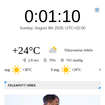
+24°C
Túlnyomóan felhős
2.8 m/s
70%
763
mmHg
+30°C
9 aug
+29°C
10 aug
FELKAPOTT HÍREK