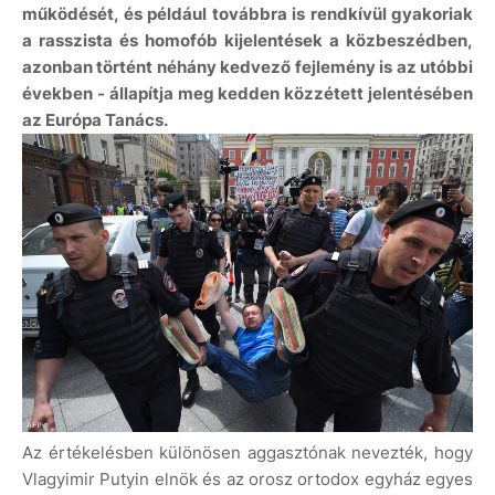
működését, és például továbbra is rendkívül gyakoriak
a rasszista és homofób kijelentések a közbeszédben,
azonban történt néhány kedvező fejlemény is az utóbbi
években - állapítja meg kedden közzétett jelentésében
az Európa Tanács.
Az értékelésben különösen aggasztónak nevezték, hogy
Vlagyimir Putyin elnök és az orosz ortodox egyház egyes