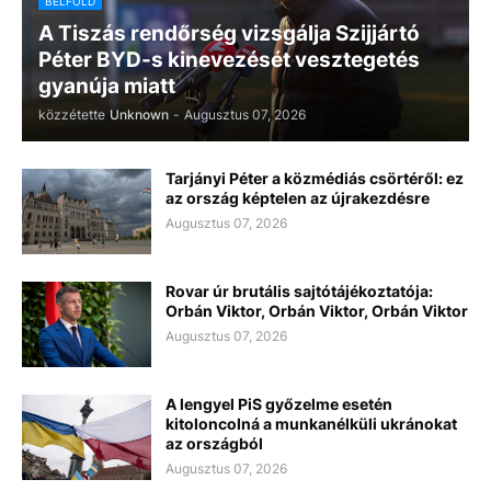
BELFÖLD
A Tiszás rendőrség vizsgálja Szijjártó
Péter BYD-s kinevezését vesztegetés
gyanúja miatt
közzétette
Unknown
-
Augusztus 07, 2026
Tarjányi Péter a közmédiás csörtéről: ez
az ország képtelen az újrakezdésre
Augusztus 07, 2026
Rovar úr brutális sajtótájékoztatója:
Orbán Viktor, Orbán Viktor, Orbán Viktor
Augusztus 07, 2026
A lengyel PiS győzelme esetén
kitoloncolná a munkanélküli ukránokat
az országból
Augusztus 07, 2026