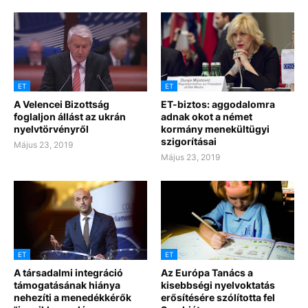
ET
ET
A Velencei Bizottság
ET-biztos: aggodalomra
foglaljon állást az ukrán
adnak okot a német
nyelvtörvényről
kormány menekültügyi
szigorításai
Május 23, 2019
Május 23, 2019
ET
ET
A társadalmi integráció
Az Európa Tanács a
támogatásának hiánya
kisebbségi nyelvoktatás
nehezíti a menedékkérők
erősítésére szólította fel