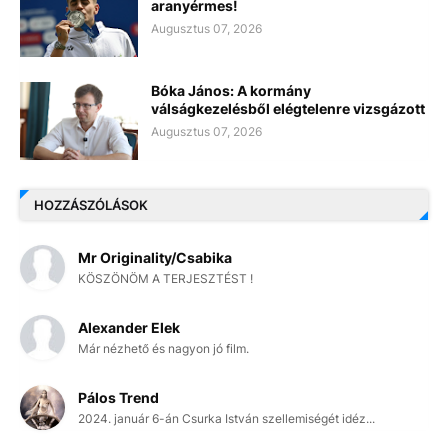
aranyérmes!
Augusztus 07, 2026
Bóka János: A kormány
válságkezelésből elégtelenre vizsgázott
Augusztus 07, 2026
HOZZÁSZÓLÁSOK
Mr Originality/Csabika
KÖSZÖNÖM A TERJESZTÉST !
Alexander Elek
Már nézhető és nagyon jó film.
Pálos Trend
2024. január 6-án Csurka István szellemiségét idéz...