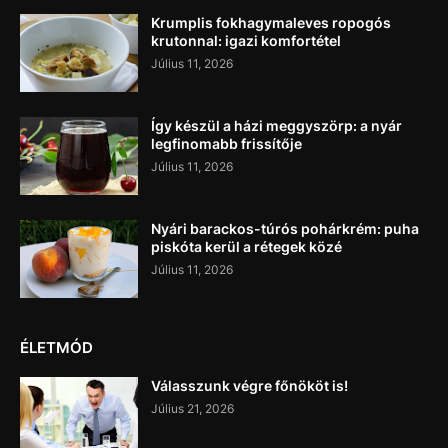
Krumplis fokhagymaleves ropogós
krutonnal: igazi komfortétel
Július 11, 2026
Így készül a házi meggyszörp: a nyár
legfinomabb frissítője
Július 11, 2026
Nyári barackos-túrós pohárkrém: puha
piskóta kerül a rétegek közé
Július 11, 2026
ÉLETMÓD
Válasszunk végre főnököt is!
Július 21, 2026