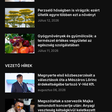
Perzselő hőségben is virágzik: ezért
ültetik egyre többen ezt a növényt
Július 12, 2026
Gyógynövények és gyümölcsök: a
természet értékes vegyületei az
egészség szolgálatában
Július 11, 2026
VEZETŐ HÍREK
Megnyerte első közbeszerzését a
választások óta a Mészáros Lőrinc
érdekeltségébe tartozó V-Híd Kft.
augusztus 06, 2026
Megszólaltak a szervezők Majka
lemondott koncertje után: Anyagi
veszteség kétségkívül keletkezett