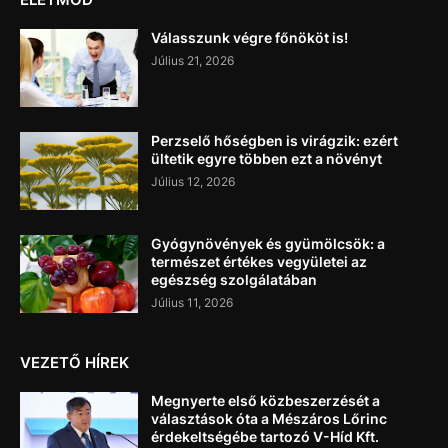
Válasszunk végre főnököt is!
Július 21, 2026
Perzselő hőségben is virágzik: ezért
ültetik egyre többen ezt a növényt
Július 12, 2026
Gyógynövények és gyümölcsök: a
természet értékes vegyületei az
egészség szolgálatában
Július 11, 2026
VEZETŐ HÍREK
Megnyerte első közbeszerzését a
választások óta a Mészáros Lőrinc
érdekeltségébe tartozó V-Híd Kft.