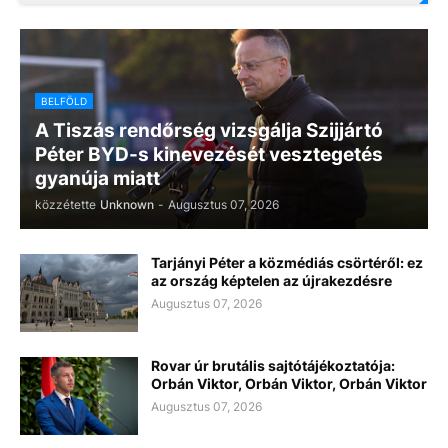
BELFÖLD
A Tiszás rendőrség vizsgálja Szijjártó
Péter BYD-s kinevezését vesztegetés
gyanúja miatt
közzétette
Unknown
-
Augusztus 07, 2026
Tarjányi Péter a közmédiás csörtéről: ez
az ország képtelen az újrakezdésre
Augusztus 07, 2026
Rovar úr brutális sajtótájékoztatója:
Orbán Viktor, Orbán Viktor, Orbán Viktor
Augusztus 07, 2026