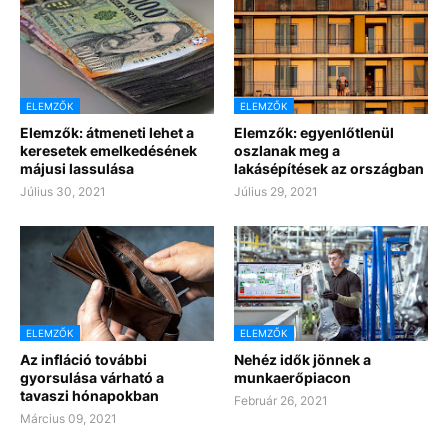
ELEMZŐK
ELEMZŐK
Elemzők: átmeneti lehet a
Elemzők: egyenlőtlenül
keresetek emelkedésének
oszlanak meg a
májusi lassulása
lakásépítések az országban
Július 30, 2021
Július 29, 2021
ELEMZŐK
ELEMZŐK
Az infláció további
Nehéz idők jönnek a
gyorsulása várható a
munkaerőpiacon
tavaszi hónapokban
Február 26, 2021
Március 09, 2021