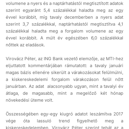
volumene a nyers és a naptárhatástól megtisztított adatok
szerint egyaránt 5,4 százalékkal haladta meg az egy
évvel korábbit, míg tavaly decemberben a nyers adat
szerint 3,7 százalékkal, naptárhatástól megtisztítva 4,1
százalékkal haladta meg a forgalom volumene az egy
évvel korábbit. A múlt év egészében 6,0 százalékkal
nőttek az eladások.
Virovácz Péter, az ING Bank vezető elemzője, az MTI-hez
eljuttatott kommentárjában rámutatott: a tavaly januári
magas bázis ellenére sikerült a várakozásokat felülmúlni,
a kiskereskedelemi forgalom várakozáson felül nőtt
januárban. Az adat alacsonyabb ugyan, mint a tavalyi év
átlaga, de magasabb, mint a megelőző két hónap
növekedési üteme volt.
Összességében egy-egy kiugró adatot leszámítva 2017
vége óta lassuló trend figyelhető meg a
kiskereskedelemben, Virovácz Péter szerint tehát az a