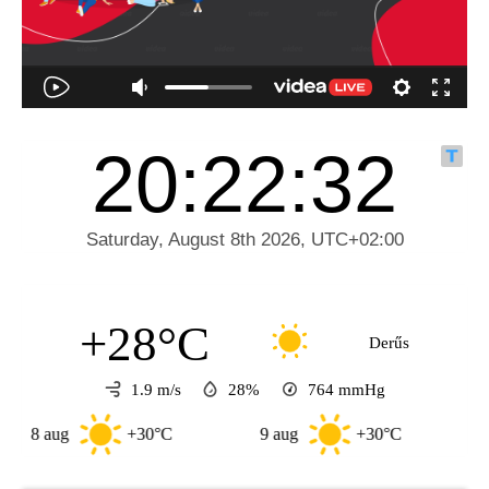
+28°C
Derűs
1.9 m/s
28%
764
mmHg
ug
+30°C
9 aug
+30°C
10 aug