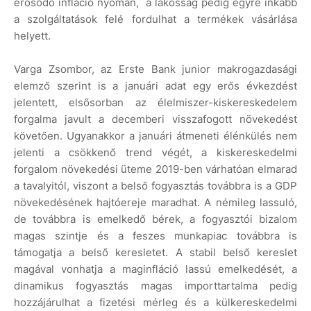
erősödő infláció nyomán, a lakosság pedig egyre inkább
a szolgáltatások felé fordulhat a termékek vásárlása
helyett.
Varga Zsombor, az Erste Bank junior makrogazdasági
elemző szerint is a januári adat egy erős évkezdést
jelentett, elsősorban az élelmiszer-kiskereskedelem
forgalma javult a decemberi visszafogott növekedést
követően. Ugyanakkor a januári átmeneti élénkülés nem
jelenti a csökkenő trend végét, a kiskereskedelmi
forgalom növekedési üteme 2019-ben várhatóan elmarad
a tavalyitól, viszont a belső fogyasztás továbbra is a GDP
növekedésének hajtóereje maradhat. A némileg lassuló,
de továbbra is emelkedő bérek, a fogyasztói bizalom
magas szintje és a feszes munkapiac továbbra is
támogatja a belső keresletet. A stabil belső kereslet
magával vonhatja a maginfláció lassú emelkedését, a
dinamikus fogyasztás magas importtartalma pedig
hozzájárulhat a fizetési mérleg és a külkereskedelmi