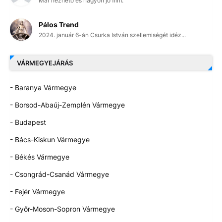
Már nézhető és nagyon jó film.
Pálos Trend
2024. január 6-án Csurka István szellemiségét idéz...
VÁRMEGYEJÁRÁS
- Baranya Vármegye
- Borsod-Abaúj-Zemplén Vármegye
- Budapest
- Bács-Kiskun Vármegye
- Békés Vármegye
- Csongrád-Csanád Vármegye
- Fejér Vármegye
- Győr-Moson-Sopron Vármegye