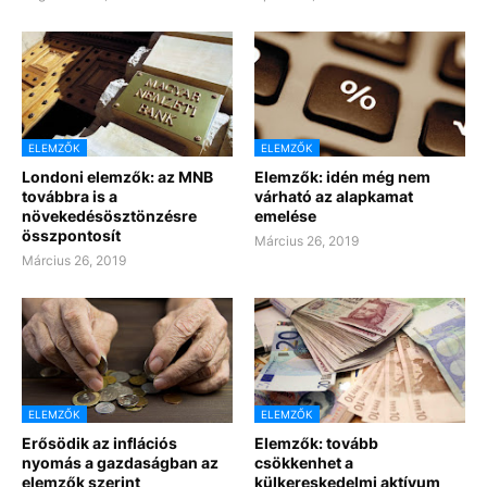
ELEMZŐK
ELEMZŐK
Londoni elemzők: az MNB
Elemzők: idén még nem
továbbra is a
várható az alapkamat
növekedésösztönzésre
emelése
összpontosít
Március 26, 2019
Március 26, 2019
ELEMZŐK
ELEMZŐK
Erősödik az inflációs
Elemzők: tovább
nyomás a gazdaságban az
csökkenhet a
elemzők szerint
külkereskedelmi aktívum