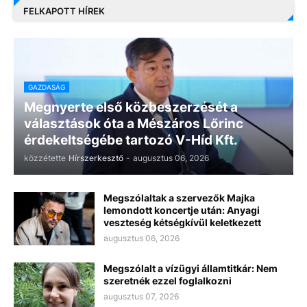
FELKAPOTT HÍREK
GAZDASÁG
Megnyerte első közbeszerzését a
választások óta a Mészáros Lőrinc
érdekeltségébe tartozó V-Híd Kft.
közzétette
Hírszerkesztő
-
augusztus 06, 2026
Megszólaltak a szervezők Majka
lemondott koncertje után: Anyagi
veszteség kétségkívül keletkezett
augusztus 06, 2026
Megszólalt a vízügyi államtitkár: Nem
szeretnék ezzel foglalkozni
augusztus 07, 2026