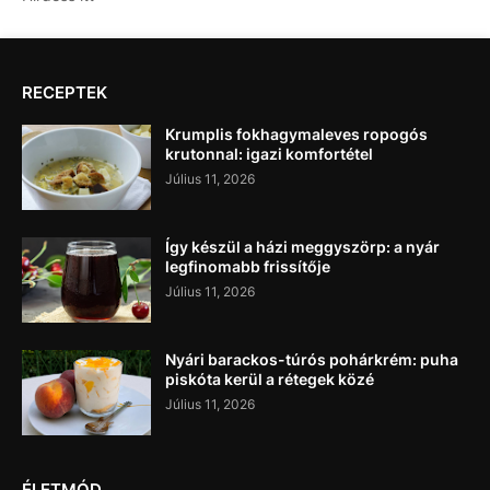
RECEPTEK
Krumplis fokhagymaleves ropogós
krutonnal: igazi komfortétel
Július 11, 2026
Így készül a házi meggyszörp: a nyár
legfinomabb frissítője
Július 11, 2026
Nyári barackos-túrós pohárkrém: puha
piskóta kerül a rétegek közé
Július 11, 2026
ÉLETMÓD