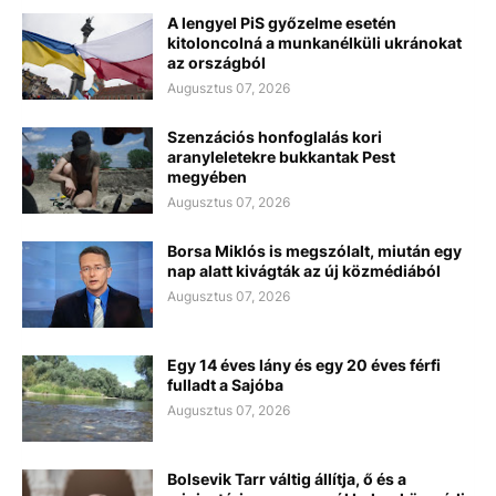
A lengyel PiS győzelme esetén
kitoloncolná a munkanélküli ukránokat
az országból
Augusztus 07, 2026
Szenzációs honfoglalás kori
aranyleletekre bukkantak Pest
megyében
Augusztus 07, 2026
Borsa Miklós is megszólalt, miután egy
nap alatt kivágták az új közmédiából
Augusztus 07, 2026
Egy 14 éves lány és egy 20 éves férfi
fulladt a Sajóba
Augusztus 07, 2026
Bolsevik Tarr váltig állítja, ő és a