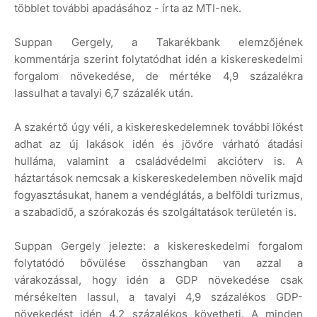
többlet további apadásához - írta az MTI-nek.
Suppan Gergely, a Takarékbank elemzőjének
kommentárja szerint folytatódhat idén a kiskereskedelmi
forgalom növekedése, de mértéke 4,9 százalékra
lassulhat a tavalyi 6,7 százalék után.
A szakértő úgy véli, a kiskereskedelemnek további lökést
adhat az új lakások idén és jövőre várható átadási
hulláma, valamint a családvédelmi akcióterv is. A
háztartások nemcsak a kiskereskedelemben növelik majd
fogyasztásukat, hanem a vendéglátás, a belföldi turizmus,
a szabadidő, a szórakozás és szolgáltatások területén is.
Suppan Gergely jelezte: a kiskereskedelmi forgalom
folytatódó bővülése összhangban van azzal a
várakozással, hogy idén a GDP növekedése csak
mérsékelten lassul, a tavalyi 4,9 százalékos GDP-
növekedést idén 4,2 százalékos követheti. A minden