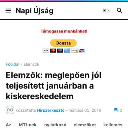
Napi Újság
Támogassa munkánkat!
Főoldal
Elemzők
Elemzők: meglepően jól
teljesített januárban a
kiskereskedelem
közzétette
Hírszerkesztő
-
március 05, 2019
0
Az MTI-nek nyilatkozó elemzőket kellemes