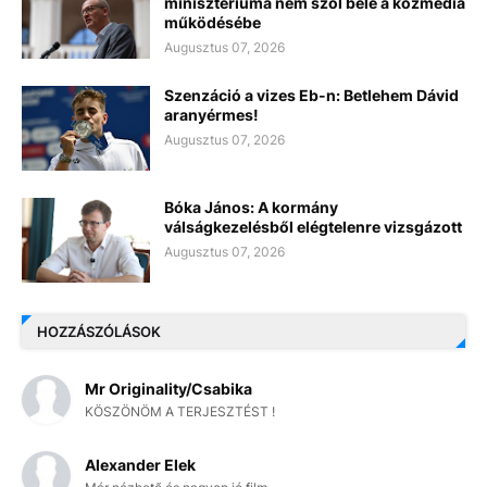
minisztériuma nem szól bele a közmédia
működésébe
Augusztus 07, 2026
Szenzáció a vizes Eb-n: Betlehem Dávid
aranyérmes!
Augusztus 07, 2026
Bóka János: A kormány
válságkezelésből elégtelenre vizsgázott
Augusztus 07, 2026
HOZZÁSZÓLÁSOK
Mr Originality/Csabika
KÖSZÖNÖM A TERJESZTÉST !
Alexander Elek