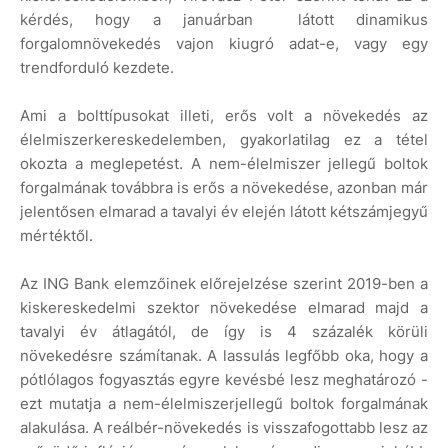
kérdés, hogy a januárban látott dinamikus
forgalomnövekedés vajon kiugró adat-e, vagy egy
trendforduló kezdete.
Ami a bolttípusokat illeti, erős volt a növekedés az
élelmiszerkereskedelemben, gyakorlatilag ez a tétel
okozta a meglepetést. A nem-élelmiszer jellegű boltok
forgalmának továbbra is erős a növekedése, azonban már
jelentősen elmarad a tavalyi év elején látott kétszámjegyű
mértéktől.
Az ING Bank elemzőinek előrejelzése szerint 2019-ben a
kiskereskedelmi szektor növekedése elmarad majd a
tavalyi év átlagától, de így is 4 százalék körüli
növekedésre számítanak. A lassulás legfőbb oka, hogy a
pótlólagos fogyasztás egyre kevésbé lesz meghatározó -
ezt mutatja a nem-élelmiszerjellegű boltok forgalmának
alakulása. A reálbér-növekedés is visszafogottabb lesz az