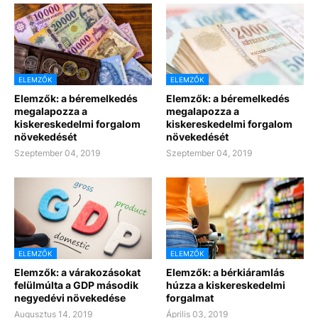
ELEMZŐK
ELEMZŐK
Elemzők: a béremelkedés
Elemzők: a béremelkedés
megalapozza a
megalapozza a
kiskereskedelmi forgalom
kiskereskedelmi forgalom
növekedését
növekedését
Szeptember 04, 2019
Szeptember 04, 2019
ELEMZŐK
ELEMZŐK
Elemzők: a várakozásokat
Elemzők: a bérkiáramlás
felülmúlta a GDP második
húzza a kiskereskedelmi
negyedévi növekedése
forgalmat
Augusztus 14, 2019
Április 03, 2019