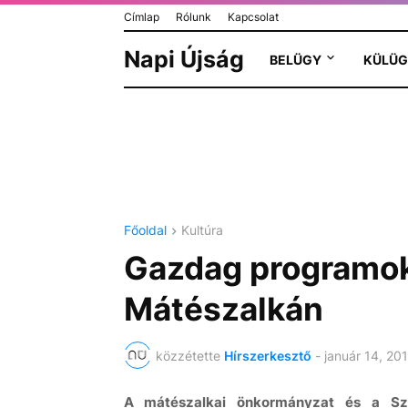
Címlap
Rólunk
Kapcsolat
Napi Újság
BELÜGY
KÜLÜG
Főoldal
Kultúra
Gazdag programok
Mátészalkán
közzétette
Hírszerkesztő
-
január 14, 20
A mátészalkai önkormányzat és a Sze