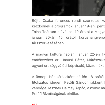
Böjte Csaba ferences rendi szerzetes Az
kezdődnek a programok január 19-én, péntek
Talán Teátrum művészei 19 órától a Magyar
január 20-án 16 órától kórushangvers
társszervezésében.
A magyar kultúra napján, január 22-én 
emlékezőket dr. Hanusi Péter, Mátészal
egyéni országgyűlési képviselő, közreműköd
A ünnepi hét zárásaként hétfőn 18 órától 
titokzatos idegen: Petőfi Sándor rabkén
vendégei lesznek Dalmay Árpád, a könyv ma
Petőfi Bizottságának elnöke.
VIA