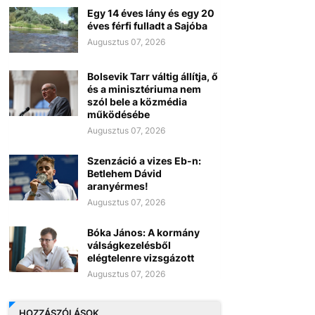
Egy 14 éves lány és egy 20
éves férfi fulladt a Sajóba
Augusztus 07, 2026
Bolsevik Tarr váltig állítja, ő
és a minisztériuma nem
szól bele a közmédia
működésébe
Augusztus 07, 2026
Szenzáció a vizes Eb-n:
Betlehem Dávid
aranyérmes!
Augusztus 07, 2026
Bóka János: A kormány
válságkezelésből
elégtelenre vizsgázott
Augusztus 07, 2026
HOZZÁSZÓLÁSOK