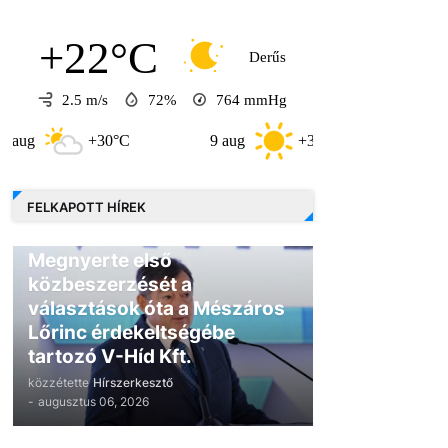
+22°C
Derűs
2.5 m/s
72%
764
mmHg
+30°C
9 aug
+30°C
10 aug
FELKAPOTT HÍREK
GAZDASÁG
Megnyerte első
közbeszerzését a
választások óta a Mészáros
Lőrinc érdekeltségébe
tartozó V-Híd Kft.
közzétette
Hírszerkesztő
-
augusztus 06, 2026