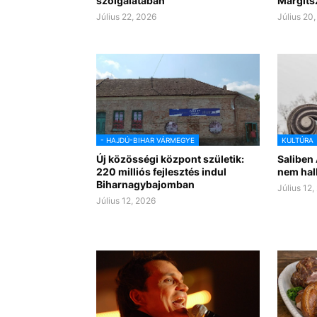
szolgálatában
Margits
Július 22, 2026
Július 20
- HAJDÚ-BIHAR VÁRMEGYE
KULTÚRA
Új közösségi központ születik:
Saliben 
220 milliós fejlesztés indul
nem hall
Biharnagybajomban
Július 12,
Július 12, 2026