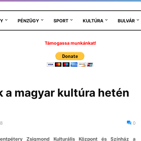
Y
PÉNZÜGY
SPORT
KULTÚRA
BULVÁR
Támogassa munkánkat!
 a magyar kultúra hetén
18
0
ntpétery Zsigmond Kulturális Központ és Színház a