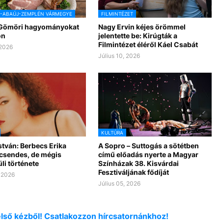
D-ABAÚJ-ZEMPLÉN VÁRMEGYE
FILMINTÉZET
 Gömöri hagyományokat
Nagy Ervin kéjes örömmel
on
jelentette be: Kirúgták a
Filmintézet éléről Káel Csabát
 2026
Július 10, 2026
KULTÚRA
stván: Berbecs Erika
A Sopro – Suttogás a sötétben
 csendes, de mégis
című előadás nyerte a Magyar
li története
Színházak 38. Kisvárdai
Fesztiváljának fődíját
, 2026
Július 05, 2026
első kézből! Csatlakozzon hírcsatornánkhoz!