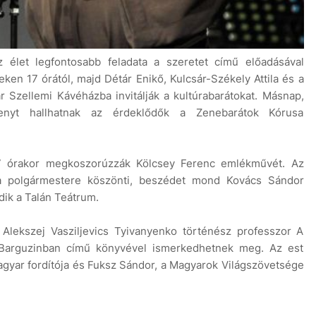
 élet legfontosabb feladata a szeretet című előadásával
en 17 órától, majd Détár Enikő, Kulcsár-Székely Attila és a
 Szellemi Kávéházba invitálják a kultúrabarátokat. Másnap,
8 aug
enyt hallhatnak az érdeklődők a Zenebarátok Kórusa
17 órakor megkoszorúzzák Kölcsey Ferenc emlékművét. Az
ka polgármestere köszönti, beszédet mond Kovács Sándor
ik a Talán Teátrum.
Alekszej ­Vasziljevics Tyivanyenko történész professzor A
t Barguzinban című könyvével ismerkedhetnek meg. Az est
gyar fordítója és Fuksz Sándor, a Magyarok Világszövetsége