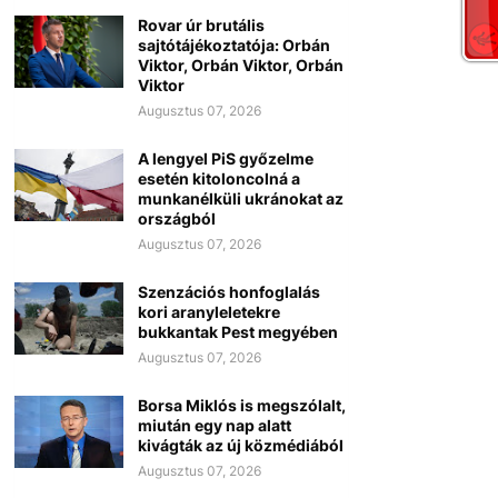
Rovar úr brutális
sajtótájékoztatója: Orbán
Viktor, Orbán Viktor, Orbán
Viktor
Augusztus 07, 2026
A lengyel PiS győzelme
esetén kitoloncolná a
munkanélküli ukránokat az
országból
Augusztus 07, 2026
Szenzációs honfoglalás
kori aranyleletekre
bukkantak Pest megyében
Augusztus 07, 2026
Borsa Miklós is megszólalt,
miután egy nap alatt
kivágták az új közmédiából
Augusztus 07, 2026