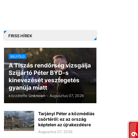
FRISS HÍREK
BELFÖLD
A Tiszás rendőrség vizsgálja
Szijjártó Péter BYD-s
kinevezését vesztegetés
gyanúja miatt
közzétette
Unknown
-
Augusztus 07, 2026
Tarjányi Péter a közmédiás
csörtéről: ez az ország
képtelen az újrakezdésre
Augusztus 07, 2026