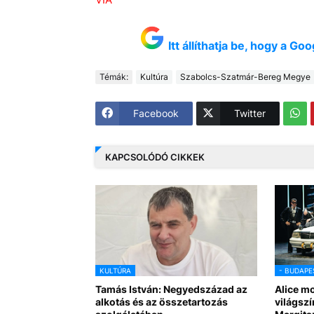
Itt állíthatja be, hogy a G
Témák:
Kultúra
Szabolcs-Szatmár-Bereg Megye
Facebook
Twitter
KAPCSOLÓDÓ CIKKEK
KULTÚRA
- BUDAPE
Tamás István: Negyedszázad az
Alice mo
alkotás és az összetartozás
világsz