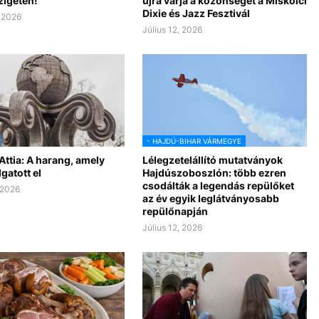
zigeten!
újra várja a közönséget a Miskolci
Dixie és Jazz Fesztivál
, 2026
Július 12, 2026
- HAJDÚ-BIHAR VÁRMEGYE
Attia: A harang, amely
Lélegzetelállító mutatványok
gatott el
Hajdúszoboszlón: több ezren
csodálták a legendás repülőket
 2026
az év egyik leglátványosabb
repülőnapján
Július 12, 2026