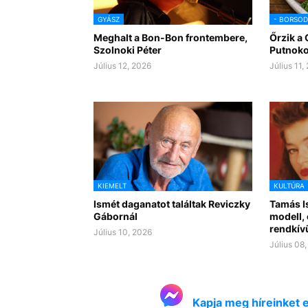
GYÁSZ
- BORSO
Meghalt a Bon-Bon frontembere,
Őrzik a
Szolnoki Péter
Putnok
Július 12, 2026
Július 11,
KIEMELT
KULTÚRA
Ismét daganatot találtak Reviczky
Tamás I
Gábornál
modell,
rendkívü
Július 10, 2026
Július 08
Kapja meg híreinket 