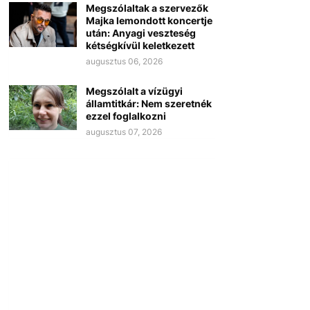
Megszólaltak a szervezők
Majka lemondott koncertje
után: Anyagi veszteség
kétségkívül keletkezett
augusztus 06, 2026
Megszólalt a vízügyi
államtitkár: Nem szeretnék
ezzel foglalkozni
augusztus 07, 2026