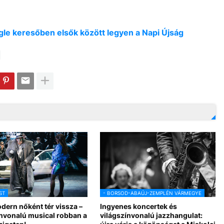
oogle keresőben elsők között legyen a Napi Újság
ST
- BORSOD-ABAÚJ-ZEMPLÉN VÁRMEGYE
dern nőként tér vissza –
Ingyenes koncertek és
ínvonalú musical robban a
világszínvonalú jazzhangulat: