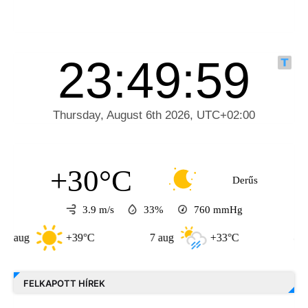
+30°C
Derűs
3.9 m/s
33%
760
mmHg
+39°C
7 aug
+33°C
8 aug
+31
FELKAPOTT HÍREK