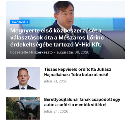
GAZDASÁG
Megnyerte első közbeszerzését a
választások óta a Mészáros Lőrinc
érdekeltségébe tartozó V-Híd Kft.
közzétette
Hírszerkesztő
-
augusztus 06, 2026
Tiszás képviselő ordította Juhász
Hajnalkának: Több botoxot neki!
július 21, 2026
Berettyóújfalunál fának csapódott egy
autó: a sofőrt a mentők vitték el
július 24, 2026