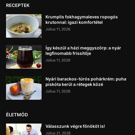
RECEPTEK
Krumplis fokhagymaleves ropogós
krutonnal: igazi komfortétel
Július 11, 2026
Így készül a házi meggyszörp: a nyár
legfinomabb frissítője
Július 11, 2026
Nyári barackos-túrós pohárkrém: puha
piskóta kerül a rétegek közé
Július 11, 2026
ÉLETMÓD
Válasszunk végre főnököt is!
Július 21, 2026