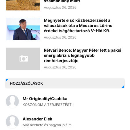
szalmahiány miatt
Augusztus 06, 2026
Megnyerte első közbeszerzését a
választások óta a Mészáros Lőrinc
érdekeltségébe tartozó V-Híd Kft.
Augusztus 06, 2026
Rétvári Bence: Magyar Péter lett a paksi
energiakrízis legnagyobb
rémhírterjesztője
Augusztus 06, 2026
HOZZÁSZÓLÁSOK
Mr Originality/Csabika
KÖSZÖNÖM A TERJESZTÉST !
Alexander Elek
Már nézhető és nagyon jó film.