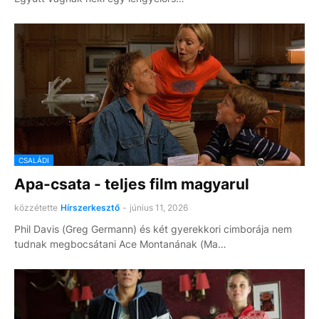
CSALÁDI
Apa-csata - teljes film magyarul
közzétette
Hírszerkesztő
-
június 11, 2026
Phil Davis (Greg Germann) és két gyerekkori cimborája nem
tudnak megbocsátani Ace Montanának (Ma…