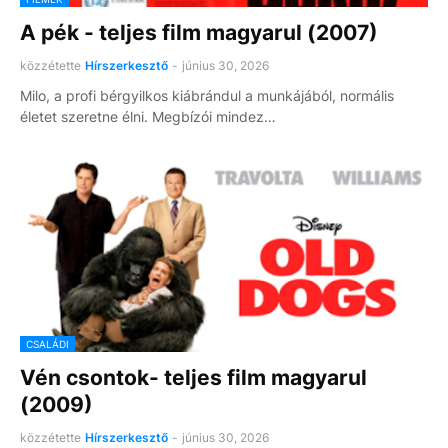
A pék - teljes film magyarul (2007)
közzétette
Hírszerkesztő
-
június 30, 2026
Milo, a profi bérgyilkos kiábrándul a munkájából, normális
életet szeretne élni. Megbízói mindez…
CSALÁDI
Vén csontok- teljes film magyarul
(2009)
közzétette
Hírszerkesztő
-
június 30, 2026