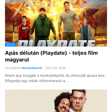
AKCIÓ
Apás délután (Playdate) - teljes film
magyarul
közzétette
Hírszerkesztő
-
július 26, 2026
Briant épp kirúgják a munkahelyéről, és otthonülő apuka lesz.
Elfogadja egy másik otthonmaradó a…