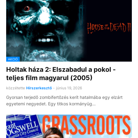
AKCIÓ
Holtak háza 2: Elszabadul a pokol -
teljes film magyarul (2005)
közzétette
Hírszerkesztő
-
június 19, 2026
Gyorsan terjedõ zombifertõzés kerít hatalmába egy elzárt
egyetemi negyedet. Egy titkos kormányüg…