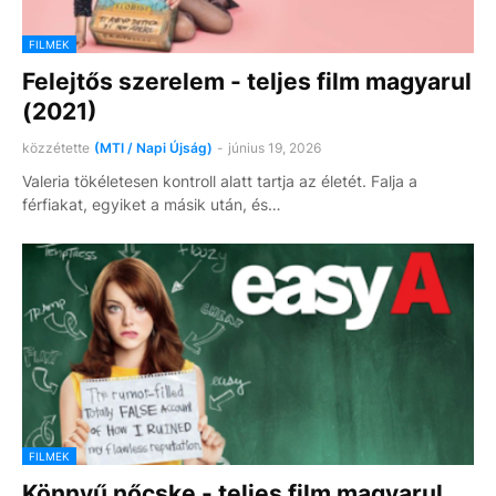
FILMEK
Felejtős szerelem - teljes film magyarul
(2021)
közzétette
(MTI / Napi Újság)
-
június 19, 2026
Valeria tökéletesen kontroll alatt tartja az életét. Falja a
férfiakat, egyiket a másik után, és…
FILMEK
Könnyű nőcske - teljes film magyarul