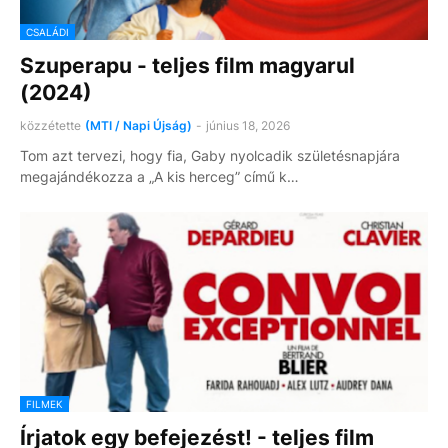
CSALÁDI
Szuperapu - teljes film magyarul
(2024)
közzétette
(MTI / Napi Újság)
-
június 18, 2026
Tom azt tervezi, hogy fia, Gaby nyolcadik születésnapjára
megajándékozza a „A kis herceg” című k…
FILMEK
Írjatok egy befejezést! - teljes film