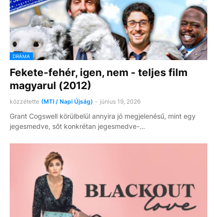
DRÁMA
Fekete-fehér, igen, nem - teljes film
magyarul (2012)
közzétette
(MTI / Napi Újság)
-
június 19, 2026
Grant Cogswell körülbelül annyira jó megjelenésű, mint egy
jegesmedve, sőt konkrétan jegesmedve-…