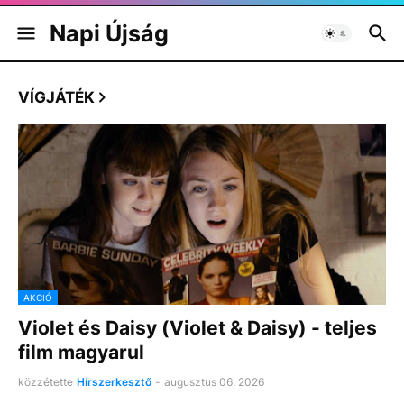
Napi Újság
VÍGJÁTÉK
AKCIÓ
Violet és Daisy (Violet & Daisy) - teljes
film magyarul
közzétette
Hírszerkesztő
-
augusztus 06, 2026