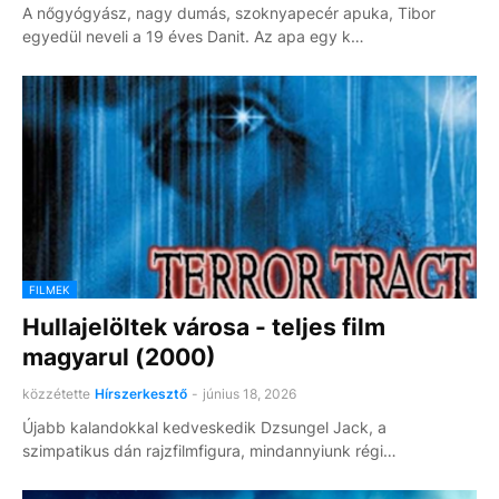
A nőgyógyász, nagy dumás, szoknyapecér apuka, Tibor
egyedül neveli a 19 éves Danit. Az apa egy k…
FILMEK
Hullajelöltek városa - teljes film
magyarul (2000)
közzétette
Hírszerkesztő
-
június 18, 2026
Újabb kalandokkal kedveskedik Dzsungel Jack, a
szimpatikus dán rajzfilmfigura, mindannyiunk régi…