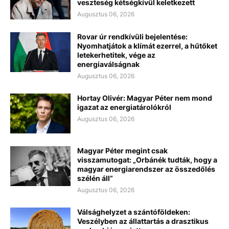
veszteség kétségkívül keletkezett
Augusztus 06, 2026
Rovar úr rendkívüli bejelentése:
Nyomhatjátok a klímát ezerrel, a hűtőket
letekerhetitek, vége az
energiaválságnak
Augusztus 06, 2026
Hortay Olivér: Magyar Péter nem mond
igazat az energiatárolókról
Augusztus 06, 2026
Magyar Péter megint csak
visszamutogat: „Orbánék tudták, hogy a
magyar energiarendszer az összedőlés
szélén áll”
Augusztus 06, 2026
Válsághelyzet a szántóföldeken:
Veszélyben az állattartás a drasztikus