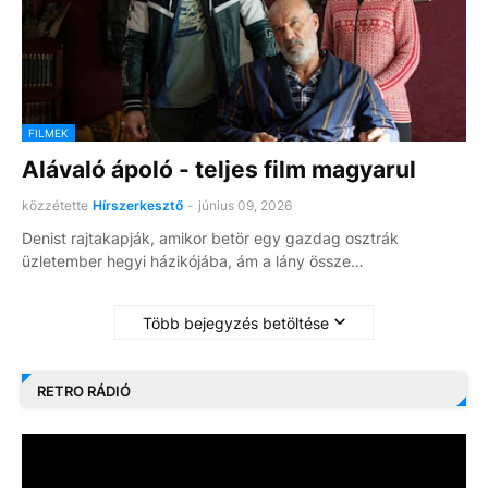
FILMEK
Alávaló ápoló - teljes film magyarul
közzétette
Hírszerkesztő
-
június 09, 2026
Denist rajtakapják, amikor betör egy gazdag osztrák
üzletember hegyi házikójába, ám a lány össze…
Több bejegyzés betöltése
RETRO RÁDIÓ