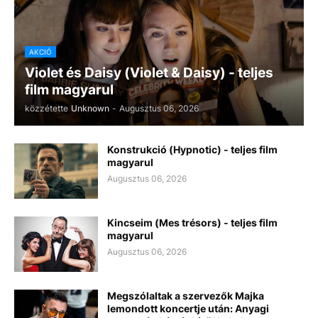
AKCIÓ
Violet és Daisy (Violet & Daisy) - teljes
film magyarul
közzétette
Unknown
-
Augusztus 06, 2026
Konstrukció (Hypnotic) - teljes film
magyarul
Augusztus 06, 2026
Kincseim (Mes trésors) - teljes film
magyarul
Augusztus 06, 2026
Megszólaltak a szervezők Majka
lemondott koncertje után: Anyagi