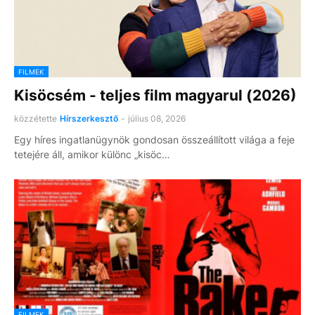
FILMEK
Kisöcsém - teljes film magyarul (2026)
közzétette
Hírszerkesztő
-
július 08, 2026
Egy híres ingatlanügynök gondosan összeállított világa a feje
tetejére áll, amikor különc „kisöc…
FILMEK