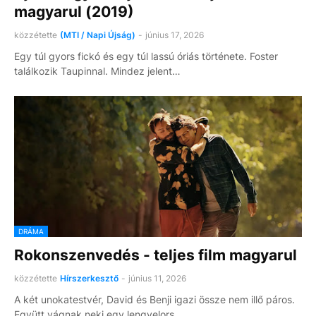
magyarul (2019)
közzétette
(MTI / Napi Újság)
-
június 17, 2026
Egy túl gyors fickó és egy túl lassú óriás története. Foster
találkozik Taupinnal. Mindez jelent…
DRÁMA
Rokonszenvedés - teljes film magyarul
közzétette
Hírszerkesztő
-
június 11, 2026
A két unokatestvér, David és Benji igazi össze nem illő páros.
Együtt vágnak neki egy lengyelors…