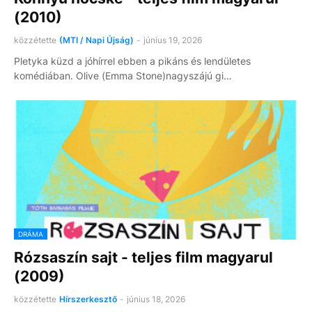
(2010)
közzétette
(MTI / Napi Újság)
-
június 19, 2026
Pletyka küzd a jóhírrel ebben a pikáns és lendületes
komédiában. Olive (Emma Stone)nagyszájú gi…
DRÁMA
Rózsaszín sajt - teljes film magyarul
(2009)
közzétette
Hírszerkesztő
-
június 18, 2026