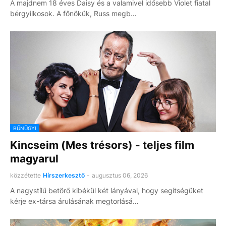
A majdnem 18 éves Daisy és a valamivel idősebb Violet fiatal
bérgyilkosok. A főnökük, Russ megb…
BŰNÜGYI
Kincseim (Mes trésors) - teljes film
magyarul
közzétette
Hírszerkesztő
-
augusztus 06, 2026
A nagystílű betörő kibékül két lányával, hogy segítségüket
kérje ex-társa árulásának megtorlásá…