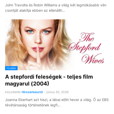
John Travolta és Robin Williams a világ két legmókásabb vén
csontját alakítja ebben az ellenállh…
FILMEK
A stepfordi feleségek - teljes film
magyarul (2004)
közzétette
Hírszerkesztő
-
június 30, 2026
Joanna Eberhart azt hiszi, a lábai elõtt hever a világ. Õ az EBS
tévétársaság történetének legfi…