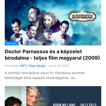
FANTASY
Doctor Parnassus és a képzelet
birodalma - teljes film magyarul (2009)
közzétette
(MTI / Napi Újság)
-
június 18, 2026
A színházi társulatával utazó Dr. Parnassus páratlan
lehetőséget kínál napjaink közönségének. Va…