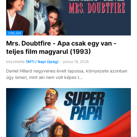
CSALÁDI
Mrs. Doubtfire - Apa csak egy van -
teljes film magyarul (1993)
közzétette
(MTI / Napi Újság)
-
június 18, 2026
Daniel Hillard negyvenes éveit tapossa, környezete azonban
úgy ismeri, mint aki nem volt képes t…