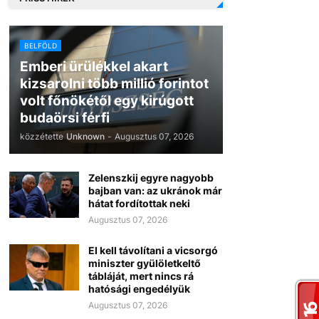
BELFÖLD
Emberi ürülékkel akart
kizsarolni több millió forintot
volt főnökétől egy kirúgott
budaörsi férfi
közzétette
Unknown
-
Augusztus 07, 2026
Zelenszkij egyre nagyobb
bajban van: az ukránok már
hátat fordítottak neki
Augusztus 07, 2026
El kell távolítani a vicsorgó
miniszter gyülöletkeltő
tábláját, mert nincs rá
hatósági engedélyük
Augusztus 07, 2026