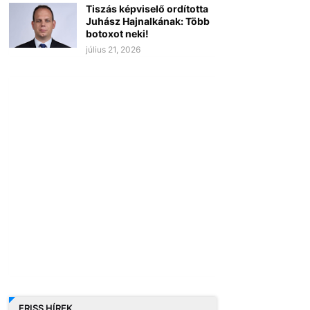
Tiszás képviselő ordította
Juhász Hajnalkának: Több
botoxot neki!
július 21, 2026
FRISS HÍREK