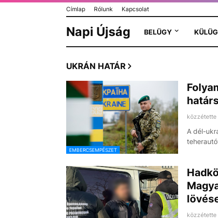
Címlap
Rólunk
Kapcsolat
Napi Újság
BELÜGY
KÜLÜG
UKRÁN HATÁR
Folya
határs
közzétette
A dél-ukr
teherautó
EMBERCSEMPÉSZET
Hadköt
Magya
lövése
közzétette