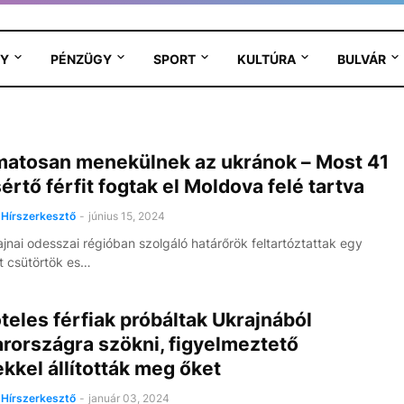
Y
PÉNZÜGY
SPORT
KULTÚRA
BULVÁR
matosan menekülnek az ukránok – Most 41
értő férfit fogtak el Moldova felé tartva
Hírszerkesztő
-
június 15, 2024
ajnai odesszai régióban szolgáló határőrök feltartóztattak egy
t csütörtök es…
eles férfiak próbáltak Ukrajnából
rországra szökni, figyelmeztető
kkel állították meg őket
Hírszerkesztő
-
január 03, 2024