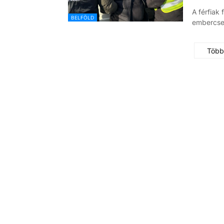
A férfiak 
BELFÖLD
embercse
Több