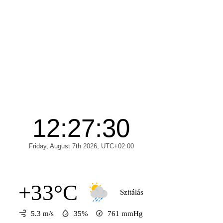
+33°C
Szitálás
5.3 m/s
35%
761
mmHg