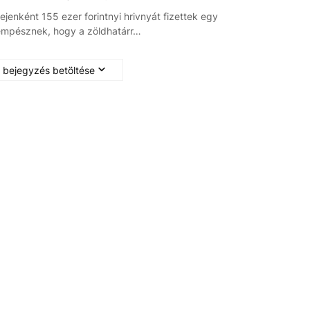
fejenként 155 ezer forintnyi hrivnyát fizettek egy
mpésznek, hogy a zöldhatárr…
 bejegyzés betöltése