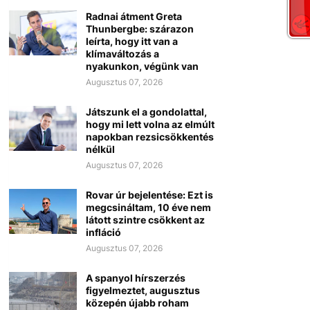
Radnai átment Greta
Thunbergbe: szárazon
leírta, hogy itt van a
klímaváltozás a
nyakunkon, végünk van
Augusztus 07, 2026
Játszunk el a gondolattal,
hogy mi lett volna az elmúlt
napokban rezsicsökkentés
nélkül
Augusztus 07, 2026
Rovar úr bejelentése: Ezt is
megcsináltam, 10 éve nem
látott szintre csökkent az
infláció
Augusztus 07, 2026
A spanyol hírszerzés
figyelmeztet, augusztus
közepén újabb roham