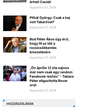
érheti Ceutát
Augusztus 07, 2026
Pilhál György: Csak a baj
volt Takaróval?
Augusztus 07, 2026
Bod Péter Ákos úgy érzi,
hogy Itt az idő a
rezsicsökkentés
kivezetésére
Augusztus 07, 2026
„Ön április 12 óta sajnos
már nem csak egy random
Facebook-bohóc” - Takács
Péter eligazította Rovar
urat
Augusztus 07, 2026
HOZZÁSZÓLÁSOK