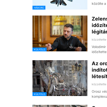
közölte a
HÁBORÚ
Zelen
időzí
légit
közzétette
Volodimir
KÜLFÖLD
időzített
Az or
indíto
létesí
közzétette
Orosz véd
KÜLFÖLD
komplexu