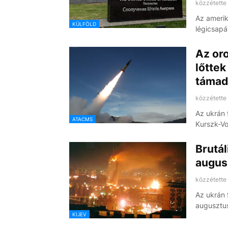
közzétette
Az amerik
KÜLFÖLD
légicsapá
Az or
lőttek
támad
közzétette
Az ukrán 
ATACMS
Kurszk-Vo
Brutál
augus
közzétette
Az ukrán 
augusztus
KIJEV