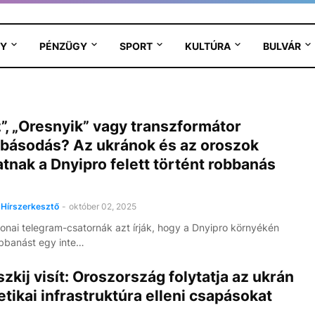
Y
PÉNZÜGY
SPORT
KULTÚRA
BULVÁR
”, „Oresnyik” vagy transzformátor
básodás? Az ukránok és az oroszok
atnak a Dnyipro felett történt robbanás
Hírszerkesztő
-
október 02, 2025
onai telegram-csatornák azt írják, hogy a Dnyipro környékén
obbanást egy inte…
zkij visít: Oroszország folytatja az ukrán
tikai infrastruktúra elleni csapásokat