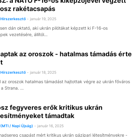
Z: a NATO F-16-os kiképzőjével végzett
rosz rakétacsapás
Hírszerkesztő
-
január 19, 2025
en dán oktató, aki ukrán pilótákat képzett ki F-16-os
ek vezetésére, állítól…
aptak az oroszok - hatalmas támadás érte
t
Hírszerkesztő
-
január 18, 2025
 az oroszok hatalmas támadást hajtottak végre az ukrán főváros
ja a Strana. …
sz fegyveres erők kritikus ukrán
tesítményeket támadtak
(MTI / Napi Újság)
-
január 16, 2025
hadsereg csapást mért kritikus ukrán gázipari létesítményekre -