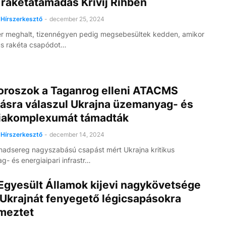
 rakétatámadás Krivij Rihben
Hírszerkesztő
-
december 25, 2024
r meghalt, tizennégyen pedig megsebesültek kedden, amikor
kus rakéta csapódot…
 oroszok a Taganrog elleni ATACMS
ásra válaszul Ukrajna üzemanyag- és
iakomplexumát támadták
Hírszerkesztő
-
december 14, 2024
hadsereg nagyszabású csapást mért Ukrajna kritikus
- és energiaipari infrastr…
Egyesült Államok kijevi nagykövetsége
 Ukrajnát fenyegető légicsapásokra
lmeztet