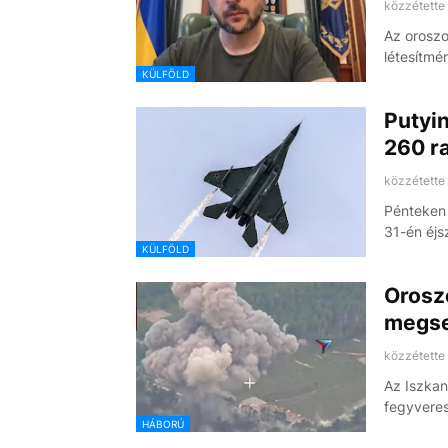
közzétette
Az oroszo
létesítmén
KÜLFÖLD
Putyin
260 r
közzétette
Pénteken 
31-én éjs
KÜLFÖLD
Oroszo
megse
közzétette
Az Iszkan
fegyveres
HÁBORÚ