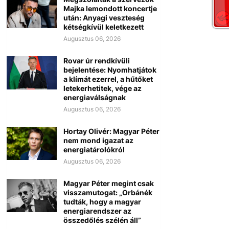
Majka lemondott koncertje
után: Anyagi veszteség
kétségkívül keletkezett
Augusztus 06, 2026
Rovar úr rendkívüli
bejelentése: Nyomhatjátok
a klímát ezerrel, a hűtőket
letekerhetitek, vége az
energiaválságnak
Augusztus 06, 2026
Hortay Olivér: Magyar Péter
nem mond igazat az
energiatárolókról
Augusztus 06, 2026
Magyar Péter megint csak
visszamutogat: „Orbánék
tudták, hogy a magyar
energiarendszer az
összedőlés szélén áll”