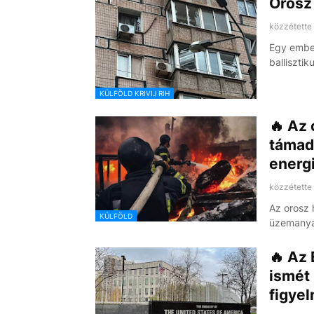
Orosz
közzétette
Egy embe
balliszti
KÜLFÖLD KRIVIJ RIH
🔥 Az
támad
energ
közzétette
Az orosz 
KÜLFÖLD
üzemanyag
🔥 Az 
ismét
figye