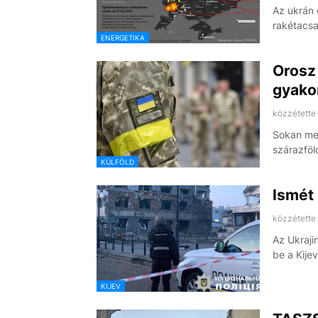
Az ukrán 
rakétacs
ENERGETIKA
Orosz
gyakor
közzétette
Sokan me
szárazföl
KÜLFÖLD
Ismét 
közzétette
Az Ukraji
be a Kije
KIJEV