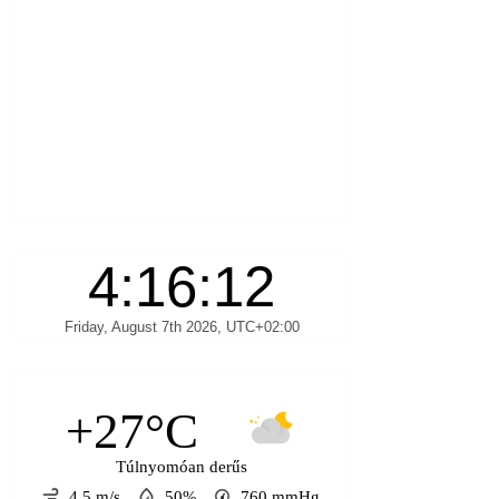
+27°C
Túlnyomóan derűs
4.5 m/s
50%
760
mmHg