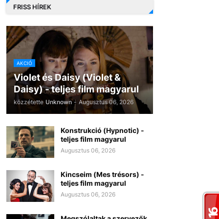
FRISS HÍREK
AKCIÓ
Violet és Daisy (Violet &
Daisy) - teljes film magyarul
közzétette
Unknown
-
Augusztus 06, 2026
Konstrukció (Hypnotic) -
teljes film magyarul
Augusztus 06, 2026
Kincseim (Mes trésors) -
teljes film magyarul
Augusztus 06, 2026
Megszólaltak a szervezők