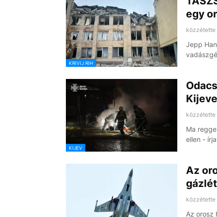
TASZS
egy o
közzétette
Jepp Hans
vadászgép
KRIVIJ RIH
Odacs
Kijeve
közzétette
Ma reggel
ellen - ír
KIJEV
Az oro
gázlé
közzétette
Az orosz 