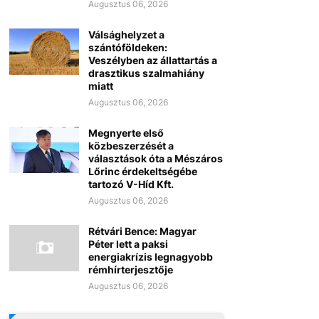
Augusztus 06, 2026
Válsághelyzet a
szántóföldeken:
Veszélyben az állattartás a
drasztikus szalmahiány
miatt
Augusztus 06, 2026
Megnyerte első
közbeszerzését a
választások óta a Mészáros
Lőrinc érdekeltségébe
tartozó V-Híd Kft.
Augusztus 06, 2026
Rétvári Bence: Magyar
Péter lett a paksi
energiakrízis legnagyobb
rémhírterjesztője
Augusztus 06, 2026