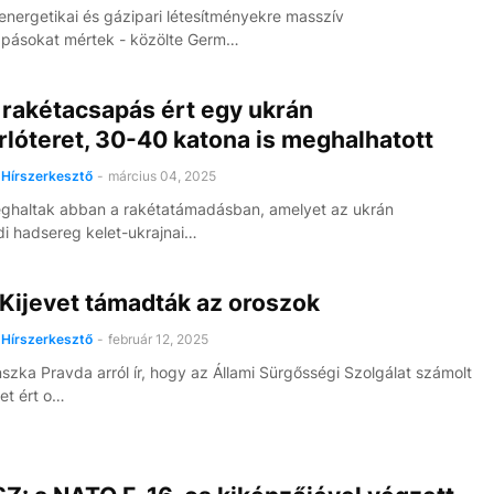
energetikai és gázipari létesítményekre masszív
apásokat mértek - közölte Germ…
 rakétacsapás ért egy ukrán
lóteret, 30-40 katona is meghalhatott
Hírszerkesztő
-
március 04, 2025
ghaltak abban a rakétatámadásban, amelyet az ukrán
di hadsereg kelet-ukrajnai…
Kijevet támadták az oroszok
Hírszerkesztő
-
február 12, 2025
nszka Pravda arról ír, hogy az Állami Sürgősségi Szolgálat számolt
vet ért o…