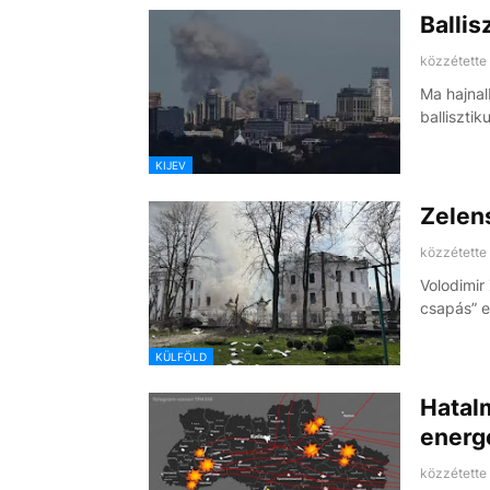
Ballis
közzétette
Ma hajnal
ballisztik
KIJEV
Zelens
közzétette
Volodimir
csapás” 
KÜLFÖLD
Hatalm
energe
közzétette