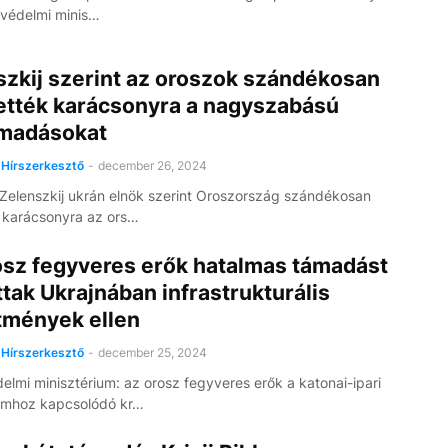
 védelmi minis…
szkij szerint az oroszok szándékosan
tették karácsonyra a nagyszabású
ámadásokat
Hírszerkesztő
-
december 26, 2024
 Zelenszkij ukrán elnök szerint Oroszország szándékosan
e karácsonyra az ors…
osz fegyveres erők hatalmas támadást
ttak Ukrajnában infrastrukturális
tmények ellen
Hírszerkesztő
-
december 25, 2024
elmi minisztérium: az orosz fegyveres erők a katonai-ipari
mhoz kapcsolódó kr…