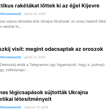
ztikus rakétákat lőttek ki az éjjel Kijevre
Hírszerkesztő
-
április 24, 2025
ban súlyos támadás érte Ukrajna fővárosát: az orosz haderő több
us rakétát lő…
zkij visít: megint odacsaptak az oroszok
Hírszerkesztő
-
április 13, 2025
 Zelenszkij elnök a Telegramon úgy fogalmazott, hogy a „szörnyű
egy „hétköznapi…
as légicsapások sújtották Ukrajna
tikai létesítményeit
Hírszerkesztő
-
március 10, 2025