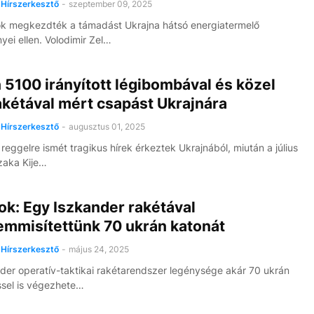
Hírszerkesztő
-
szeptember 09, 2025
k megkezdték a támadást Ukrajna hátsó energiatermelő
yei ellen. Volodimir Zel…
 5100 irányított légibombával és közel
akétával mért csapást Ukrajnára
Hírszerkesztő
-
augusztus 01, 2025
reggelre ismét tragikus hírek érkeztek Ukrajnából, miután a július
zaka Kije…
k: Egy Iszkander rakétával
mmisítettünk 70 ukrán katonát
Hírszerkesztő
-
május 24, 2025
der operatív-taktikai rakétarendszer legénysége akár 70 ukrán
sel is végezhete…