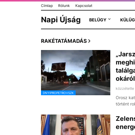
Címlap
Rólunk
Kapcsolat
Napi Újság
BELÜGY
KÜLÜG
RAKÉTATÁMADÁS
„Jarsz
meghi
találg
okáról
közzétette
DNYIPROPETROVSZK
Orosz kat
történt r
Zelens
energe