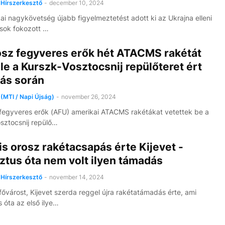
Hírszerkesztő
-
december 10, 2024
ai nagykövetség újabb figyelmeztetést adott ki az Ukrajna elleni
sok fokozott …
osz fegyveres erők hét ATACMS rakétát
 le a Kurszk-Vosztocsnij repülőteret ért
ás során
(MTI / Napi Újság)
-
november 26, 2024
fegyveres erők (AFU) amerikai ATACMS rakétákat vetettek be a
sztocsnij repülő…
is orosz rakétacsapás érte Kijevet -
ztus óta nem volt ilyen támadás
Hírszerkesztő
-
november 14, 2024
fővárost, Kijevet szerda reggel újra rakétatámadás érte, ami
 óta az első ilye…