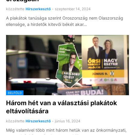
közzétette
Hírszerkesztő
-
szeptember 14, 2024
A plakátok tanúsága szerint Oroszország nem Olaszország
ellensége, a hirdetők kitevői békét akar…
BELFÖLD
Három hét van a választási plakátok
eltávolítására
közzétette
Hírszerkesztő
-
június 16, 2024
Még valamivel több mint három hetük van az önkormányzati,