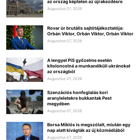
az ország képtelen az újrakezdésre
Augusztus 07, 2026
Rovar úr brutális sajtótájékoztatója:
Orbán Viktor, Orbán Viktor, Orbán Viktor
Augusztus 07, 2026
A lengyel PiS győzelme esetén
kitoloncolná a munkanélküli ukránokat
az országból
Augusztus 07, 2026
Szenzációs honfoglalás kori
aranyleletekre bukkantak Pest
megyében
Augusztus 07, 2026
Borsa Miklós is megszólalt, miután egy
nap alatt kivágták az új közmédiából
Augusztus 07, 2026