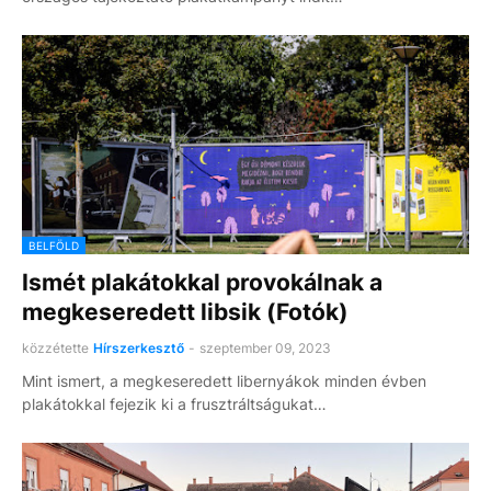
BELFÖLD
Ismét plakátokkal provokálnak a
megkeseredett libsik (Fotók)
közzétette
Hírszerkesztő
-
szeptember 09, 2023
Mint ismert, a megkeseredett libernyákok minden évben
plakátokkal fejezik ki a frusztráltságukat…