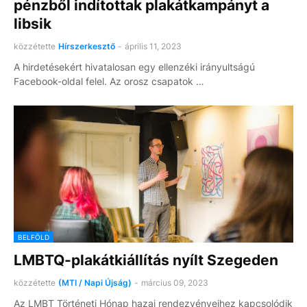
pénzből indítottak plakátkampányt a
libsik
közzétette
Hírszerkesztő
-
április 11, 2023
A hirdetésekért hivatalosan egy ellenzéki irányultságú
Facebook-oldal felel. Az orosz csapatok …
BELFÖLD
LMBTQ-plakátkiállítás nyílt Szegeden
közzétette
(MTI / Napi Újság)
-
március 09, 2023
Az LMBT Történeti Hónap hazai rendezvényeihez kapcsolódik