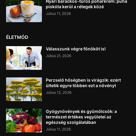
Nyári barackos-túrós pohárkrém: puha
piskóta kerül a rétegek közé
Július 11, 2026
ÉLETMÓD
Válasszunk végre főnököt is!
Július 21, 2026
Perzselő hőségben is virágzik: ezért
ültetik egyre többen ezt a növényt
Július 12, 2026
Gyógynövények és gyümölcsök: a
természet értékes vegyületei az
egészség szolgálatában
Július 11, 2026