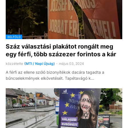
BELFÖLD
Száz választási plakátot rongált meg
egy férfi, több százezer forintos a kár
közzétette
(MTI / Napi Újság)
-
május 03, 2024
A férfi az ellene szóló bizonyítékok dacára tagadta a
bűncselekmények elkövetését. Tapétavágó k…