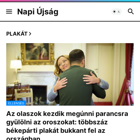
Napi Újság
PLAKÁT
ELLENSÉG
Az olaszok kezdik megúnni parancsra
gyülölni az oroszokat: többszáz
békepárti plakát bukkant fel az
országban