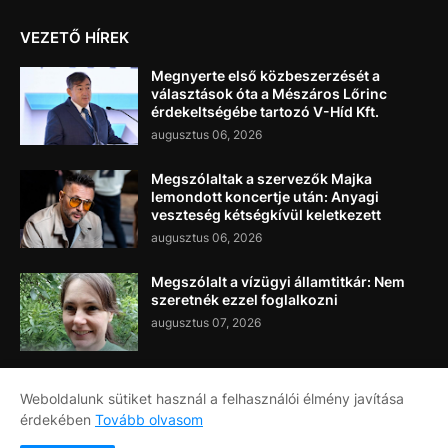
VEZETŐ HÍREK
Megnyerte első közbeszerzését a
választások óta a Mészáros Lőrinc
érdekeltségébe tartozó V-Híd Kft.
augusztus 06, 2026
Megszólaltak a szervezők Majka
lemondott koncertje után: Anyagi
veszteség kétségkívül keletkezett
augusztus 06, 2026
Megszólalt a vízügyi államtitkár: Nem
szeretnék ezzel foglalkozni
augusztus 07, 2026
Weboldalunk sütiket használ a felhasználói élmény javítása
érdekében
Tovább olvasom
Címlap
Rólunk
Kapcsolat