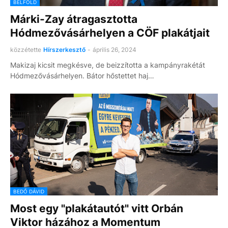
BELFÖLD
Márki-Zay átragasztotta
Hódmezővásárhelyen a CÖF plakátjait
közzétette
Hírszerkesztő
-
április 26, 2024
Makizaj kicsit megkésve, de beizzította a kampányrakétát
Hódmezővásárhelyen. Bátor hőstettet haj…
BEDŐ DÁVID
Most egy "plakátautót" vitt Orbán
Viktor házához a Momentum