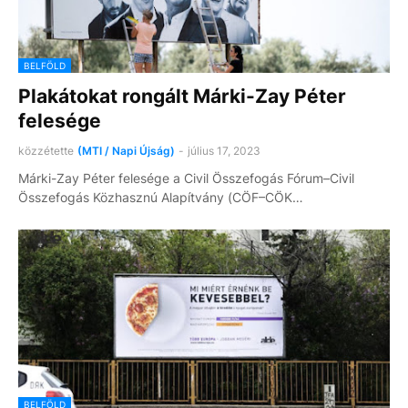
BELFÖLD
Plakátokat rongált Márki-Zay Péter
felesége
közzétette
(MTI / Napi Újság)
-
július 17, 2023
Márki-Zay Péter felesége a Civil Összefogás Fórum–Civil
Összefogás Közhasznú Alapítvány (CÖF–CÖK…
BELFÖLD