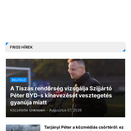
FRISS HÍREK
BELFÖLD
A Tiszás rendőrség vizsgálja Szijjártó
Péter BYD-s kinevezését vesztegetés
gyanúja miatt
közzétette
Unknown
-
Augusztus 07, 2026
Tarjányi Péter a közmédiás csörtéről: ez