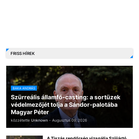
FRISS HÍREK
BAKA ANDRÁS
Szürreális államfő-casting: a sortüzek
védelmezőjét tolja a Sándor-palotába
Magyar Péter
közzétette
Unknown
-
Augusztus 09, 2026
A Tiszás rendőrség vizsgálja Szijjártó