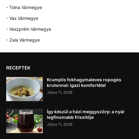
- Tolna Vármegye
- Vas Vármegye
- Veszprém Vármegye
- Zala Vármegye
RECEPTEK
Krumplis fokhagymaleves ropogós
krutonnal: igazi komfortétel
Július 11, 2026
Így készül a házi meggyszörp: a nyár
legfinomabb frissítője
Július 11, 2026