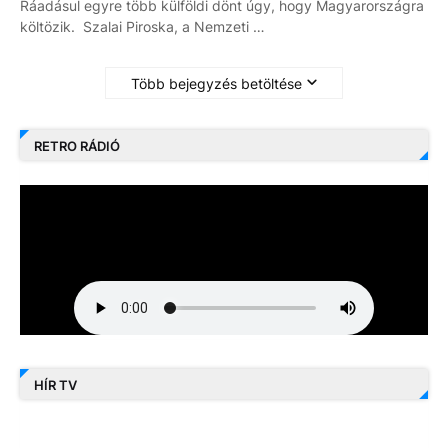
Ráadásul egyre több külföldi dönt úgy, hogy Magyarországra
költözik. Szalai Piroska, a Nemzeti …
Több bejegyzés betöltése
RETRO RÁDIÓ
HÍR TV