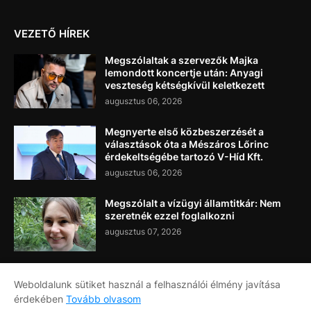
VEZETŐ HÍREK
Megszólaltak a szervezők Majka
lemondott koncertje után: Anyagi
veszteség kétségkívül keletkezett
augusztus 06, 2026
Megnyerte első közbeszerzését a
választások óta a Mészáros Lőrinc
érdekeltségébe tartozó V-Híd Kft.
augusztus 06, 2026
Megszólalt a vízügyi államtitkár: Nem
szeretnék ezzel foglalkozni
augusztus 07, 2026
Weboldalunk sütiket használ a felhasználói élmény javítása
érdekében
Tovább olvasom
Címlap
Rólunk
Kapcsolat