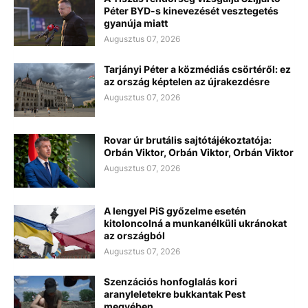
Péter BYD-s kinevezését vesztegetés
gyanúja miatt
Augusztus 07, 2026
Tarjányi Péter a közmédiás csörtéről: ez
az ország képtelen az újrakezdésre
Augusztus 07, 2026
Rovar úr brutális sajtótájékoztatója:
Orbán Viktor, Orbán Viktor, Orbán Viktor
Augusztus 07, 2026
A lengyel PiS győzelme esetén
kitoloncolná a munkanélküli ukránokat
az országból
Augusztus 07, 2026
Szenzációs honfoglalás kori
aranyleletekre bukkantak Pest
megyében