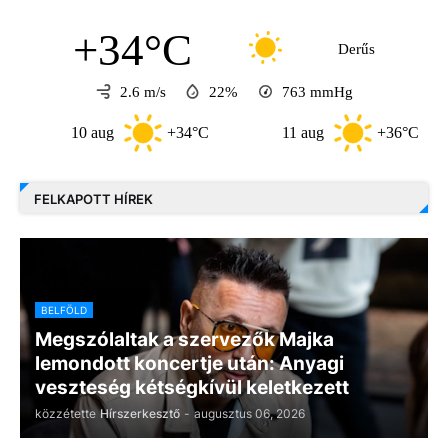
+34°C
Derűs
2.6 m/s
22%
763
mmHg
10 aug
+34°C
11 aug
+36°C
FELKAPOTT HÍREK
BELFÖLD
Megszólaltak a szervezők Majka
lemondott koncertje után: Anyagi
veszteség kétségkívül keletkezett
közzétette
Hírszerkesztő
-
augusztus 06, 2026