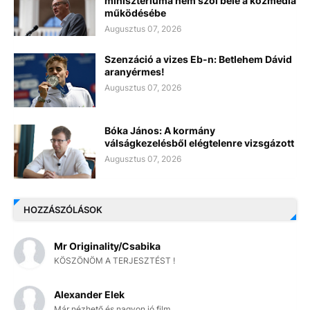
minisztériuma nem szól bele a közmédia
működésébe
Augusztus 07, 2026
Szenzáció a vizes Eb-n: Betlehem Dávid
aranyérmes!
Augusztus 07, 2026
Bóka János: A kormány
válságkezelésből elégtelenre vizsgázott
Augusztus 07, 2026
HOZZÁSZÓLÁSOK
Mr Originality/Csabika
KÖSZÖNÖM A TERJESZTÉST !
Alexander Elek
Már nézhető és nagyon jó film.