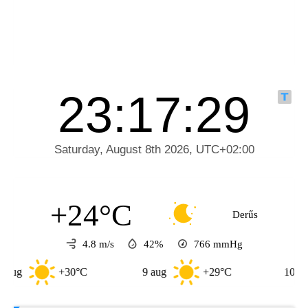
+24°C
Derűs
4.8 m/s
42%
766
mmHg
+30°C
9 aug
+29°C
10 aug