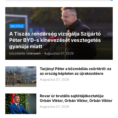
BELFÖLD
A Tiszás rendőrség vizsgálja Szijjártó
Péter BYD-s kinevezését vesztegetés
gyanúja miatt
közzétette
Unknown
-
Augusztus 07, 2026
Tarjányi Péter a közmédiás csörtéről: ez
az ország képtelen az újrakezdésre
Augusztus 07, 2026
Rovar úr brutális sajtótájékoztatója:
Orbán Viktor, Orbán Viktor, Orbán Viktor
Augusztus 07, 2026