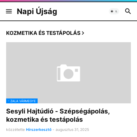
Napi Újság
KOZMETIKA ÉS TESTÁPOLÁS
- ZALA VÁRMEGYE
Sesyli Hajtúdió - Szépségápolás,
kozmetika és testápolás
közzétette
Hírszerkesztő
-
augusztus 31, 2025