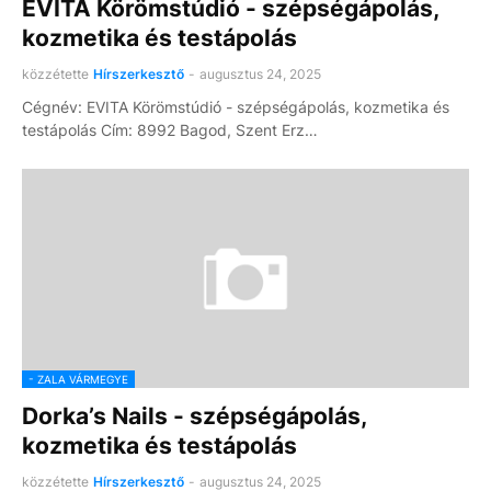
EVITA Körömstúdió - szépségápolás,
kozmetika és testápolás
közzétette
Hírszerkesztő
-
augusztus 24, 2025
Cégnév: EVITA Körömstúdió - szépségápolás, kozmetika és
testápolás Cím: 8992 Bagod, Szent Erz…
- ZALA VÁRMEGYE
Dorka’s Nails - szépségápolás,
kozmetika és testápolás
közzétette
Hírszerkesztő
-
augusztus 24, 2025