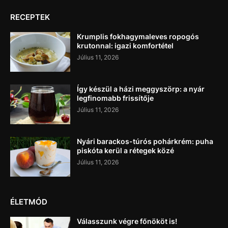
RECEPTEK
Krumplis fokhagymaleves ropogós
krutonnal: igazi komfortétel
Július 11, 2026
Így készül a házi meggyszörp: a nyár
legfinomabb frissítője
Július 11, 2026
Nyári barackos-túrós pohárkrém: puha
piskóta kerül a rétegek közé
Július 11, 2026
ÉLETMÓD
Válasszunk végre főnököt is!