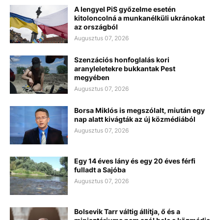
A lengyel PiS győzelme esetén
kitoloncolná a munkanélküli ukránokat
az országból
Augusztus 07, 2026
Szenzációs honfoglalás kori
aranyleletekre bukkantak Pest
megyében
Augusztus 07, 2026
Borsa Miklós is megszólalt, miután egy
nap alatt kivágták az új közmédiából
Augusztus 07, 2026
Egy 14 éves lány és egy 20 éves férfi
fulladt a Sajóba
Augusztus 07, 2026
Bolsevik Tarr váltig állítja, ő és a