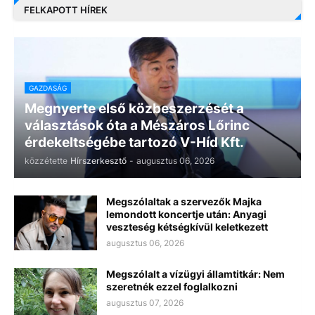
FELKAPOTT HÍREK
GAZDASÁG
Megnyerte első közbeszerzését a
választások óta a Mészáros Lőrinc
érdekeltségébe tartozó V-Híd Kft.
közzétette
Hírszerkesztő
-
augusztus 06, 2026
Megszólaltak a szervezők Majka
lemondott koncertje után: Anyagi
veszteség kétségkívül keletkezett
augusztus 06, 2026
Megszólalt a vízügyi államtitkár: Nem
szeretnék ezzel foglalkozni
augusztus 07, 2026