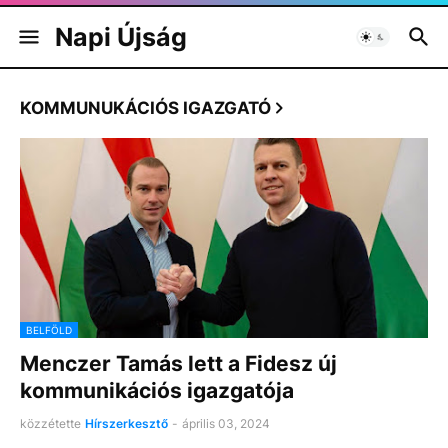
Napi Újság
KOMMUNUKÁCIÓS IGAZGATÓ
BELFÖLD
Menczer Tamás lett a Fidesz új
kommunikációs igazgatója
közzétette
Hírszerkesztő
-
április 03, 2024