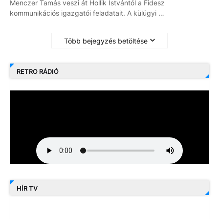
Menczer Tamás veszi át Hollik Istvántól a Fidesz
kommunikációs igazgatói feladatait. A külügyi …
Több bejegyzés betöltése
RETRO RÁDIÓ
HÍR TV