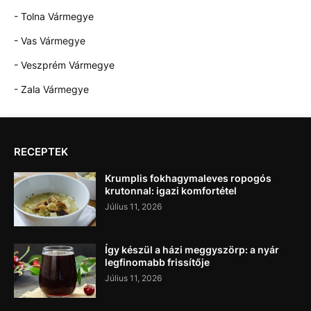
- Tolna Vármegye
- Vas Vármegye
- Veszprém Vármegye
- Zala Vármegye
RECEPTEK
Krumplis fokhagymaleves ropogós
krutonnal: igazi komfortétel
Július 11, 2026
Így készül a házi meggyszörp: a nyár
legfinomabb frissítője
Július 11, 2026