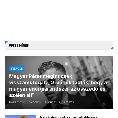
FRISS HÍREK
BELFÖLD
Magyar Péter megint csak
visszamutogat: „Orbánék tudták, hogy a
magyar energiarendszer az összedőlés
szélén áll”
közzétette
Unknown
-
Augusztus 06, 2026
Válsághelyzet a szántóföldeken: