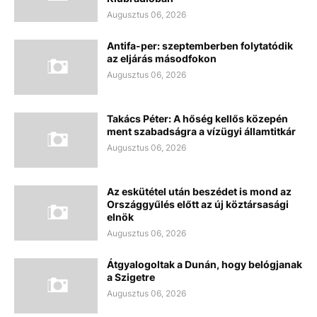
Augusztus 06, 2026
Antifa-per: szeptemberben folytatódik
az eljárás másodfokon
Augusztus 06, 2026
Takács Péter: A hőség kellős közepén
ment szabadságra a vízügyi államtitkár
Augusztus 06, 2026
Az eskütétel után beszédet is mond az
Országgyűlés előtt az új köztársasági
elnök
Augusztus 06, 2026
Átgyalogoltak a Dunán, hogy belógjanak
a Szigetre
Augusztus 06, 2026