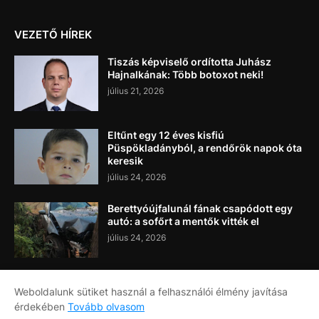
VEZETŐ HÍREK
Tiszás képviselő ordította Juhász
Hajnalkának: Több botoxot neki!
július 21, 2026
Eltűnt egy 12 éves kisfiú
Püspökladányból, a rendőrök napok óta
keresik
július 24, 2026
Berettyóújfalunál fának csapódott egy
autó: a sofőrt a mentők vitték el
július 24, 2026
Weboldalunk sütiket használ a felhasználói élmény javítása
érdekében
Tovább olvasom
Címlap
Rólunk
Kapcsolat