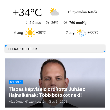
+34°C
Túlnyomóan felhős
2.9 m/s
26%
760
mmHg
6 aug
+39°C
7 aug
+33°C
FELKAPOTT HÍREK
BELFÖLD
Tiszás képviselő ordította Juhász
Hajnalkának: Több botoxot neki!
közzétette
Hírszerkesztő
-
július 21, 2026