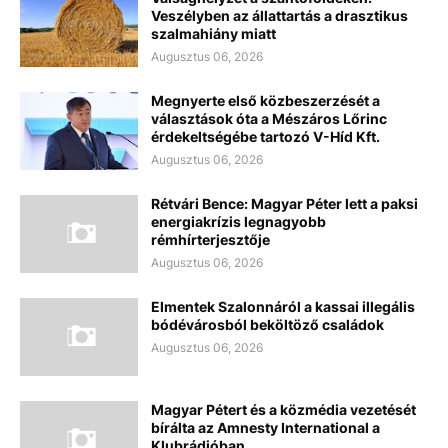
Veszélyben az állattartás a drasztikus
szalmahiány miatt
Augusztus 06, 2026
Megnyerte első közbeszerzését a
választások óta a Mészáros Lőrinc
érdekeltségébe tartozó V-Híd Kft.
Augusztus 06, 2026
Rétvári Bence: Magyar Péter lett a paksi
energiakrízis legnagyobb
rémhírterjesztője
Augusztus 06, 2026
Elmentek Szalonnáról a kassai illegális
bódévárosból beköltöző családok
Augusztus 06, 2026
Magyar Pétert és a közmédia vezetését
bírálta az Amnesty International a
Klubrádióban