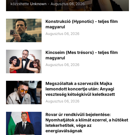
közzétette
Unknown
-
Augusztus 06, 2026
Konstrukció (Hypnotic) - teljes film
magyarul
Augusztus 06, 2026
Kincseim (Mes trésors) - teljes film
magyarul
Augusztus 06, 2026
Megszólaltak a szervezők Majka
lemondott koncertje után: Anyagi
veszteség kétségkívül keletkezett
Augusztus 06, 2026
Rovar úr rendkívüli bejelentése:
Nyomhatjátok a klímát ezerrel, a hűtőket
letekerhetitek, vége az
energiaválságnak