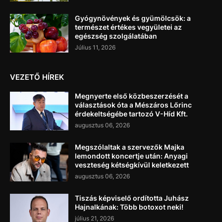
Gyógynövények és gyümölcsök: a
természet értékes vegyületei az
egészség szolgálatában
Július 11, 2026
VEZETŐ HÍREK
Megnyerte első közbeszerzését a
választások óta a Mészáros Lőrinc
érdekeltségébe tartozó V-Híd Kft.
augusztus 06, 2026
Megszólaltak a szervezők Majka
lemondott koncertje után: Anyagi
veszteség kétségkívül keletkezett
augusztus 06, 2026
Tiszás képviselő ordította Juhász
Hajnalkának: Több botoxot neki!
július 21, 2026