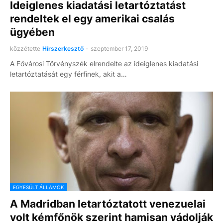
Ideiglenes kiadatási letartóztatást
rendeltek el egy amerikai csalás
ügyében
közzétette
Hírszerkesztő
-
szeptember 17, 2019
A Fővárosi Törvényszék elrendelte az ideiglenes kiadatási
letartóztatását egy férfinek, akit a…
EGYESÜLT ÁLLAMOK
A Madridban letartóztatott venezuelai
volt kémfőnök szerint hamisan vádolják