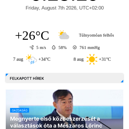
+26°C
Túlnyomóan felhős
5 m/s
58%
761
mmHg
7 aug
+34°C
8 aug
+31°C
9 au
FELKAPOTT HÍREK
GAZDASÁG
Megnyerte első közbeszerzését a
választások óta a Mészáros Lőrinc