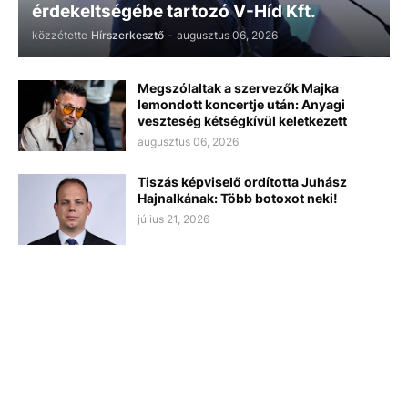
érdekeltségébe tartozó V-Híd Kft.
közzétette
Hírszerkesztő
-
augusztus 06, 2026
Megszólaltak a szervezők Majka
lemondott koncertje után: Anyagi
veszteség kétségkívül keletkezett
augusztus 06, 2026
Tiszás képviselő ordította Juhász
Hajnalkának: Több botoxot neki!
július 21, 2026