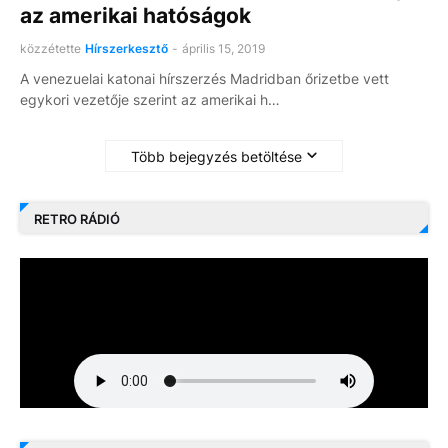
az amerikai hatóságok
közzétette
Hírszerkesztő
-
április 15, 2019
A venezuelai katonai hírszerzés Madridban őrizetbe vett
egykori vezetője szerint az amerikai h…
Több bejegyzés betöltése
RETRO RÁDIÓ