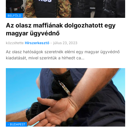
BELFÖLD
Az olasz maffiának dolgozhatott egy
magyar ügyvédnő
közzétette
Hírszerkesztő
-
július 23, 2023
Az olasz hatóságok szeretnék elérni egy magyar ügyvédnő
kiadatását, mivel szerintük a hírhedt ca…
- BUDAPEST