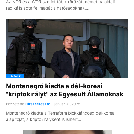
Az NDR és a WDR szerint több körözött német baloldali
radikális adta fel magát a hatóságoknak.…
KIADATÁS
Montenegró kiadta a dél-koreai
"kriptokirályt" az Egyesült Államoknak
közzétette
Hírszerkesztő
-
január 01, 2025
Montenegró kiadta a Terraform blokklánccég dél-koreai
alapítóját, a kriptokirályként is ismert…