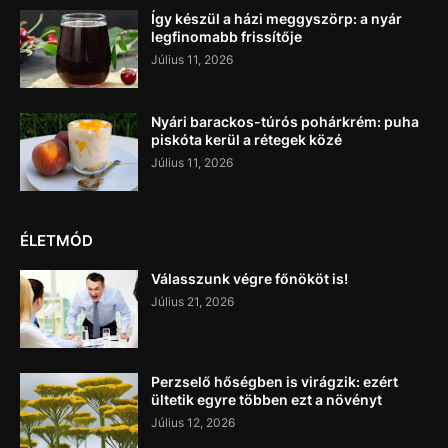
Így készül a házi meggyszörp: a nyár
legfinomabb frissítője
Július 11, 2026
Nyári barackos-túrós pohárkrém: puha
piskóta kerül a rétegek közé
Július 11, 2026
ÉLETMÓD
Válasszunk végre főnököt is!
Július 21, 2026
Perzselő hőségben is virágzik: ezért
ültetik egyre többen ezt a növényt
Július 12, 2026