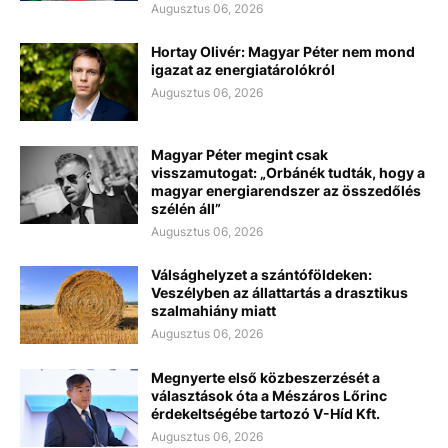
Augusztus 06, 2026
Hortay Olivér: Magyar Péter nem mond
igazat az energiatárolókról
Augusztus 06, 2026
Magyar Péter megint csak
visszamutogat: „Orbánék tudták, hogy a
magyar energiarendszer az összedőlés
szélén áll”
Augusztus 06, 2026
Válsághelyzet a szántóföldeken:
Veszélyben az állattartás a drasztikus
szalmahiány miatt
Augusztus 06, 2026
Megnyerte első közbeszerzését a
választások óta a Mészáros Lőrinc
érdekeltségébe tartozó V-Híd Kft.
Augusztus 06, 2026