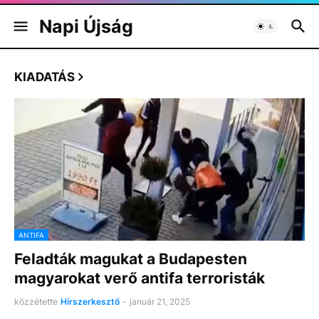
Napi Újság
KIADATÁS
ANTIFA
Feladták magukat a Budapesten
magyarokat verő antifa terroristák
közzétette
Hírszerkesztő
-
január 21, 2025