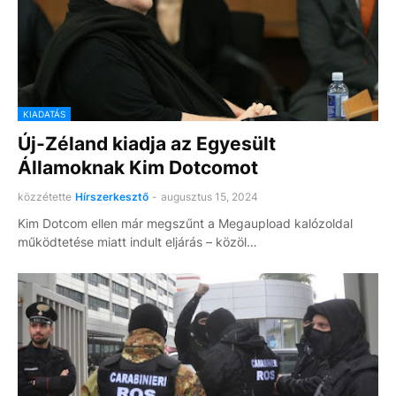
KIADATÁS
Új-Zéland kiadja az Egyesült
Államoknak Kim Dotcomot
közzétette
Hírszerkesztő
-
augusztus 15, 2024
Kim Dotcom ellen már megszűnt a Megaupload kalózoldal
működtetése miatt indult eljárás – közöl…