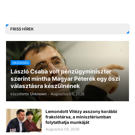
FRISS HÍREK
GAZDASÁG
László Csaba volt pénzügyminiszter
szerint mintha Magyar Péterék egy őszi
választásra készülnének
közzétette
Unknown
-
Augusztus 05, 2026
Lemondott Vitézy asszony korábbi
frakciótársa, a minisztériumban
folytathatja munkáját
Augusztus 05, 2026