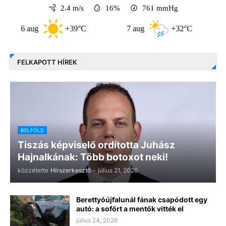
2.4 m/s
16%
761
mmHg
6 aug
+39°C
7 aug
+32°C
8 
FELKAPOTT HÍREK
BELFÖLD
Tiszás képviselő ordította Juhász
Hajnalkának: Több botoxot neki!
közzétette
Hírszerkesztő
-
július 21, 2026
Berettyóújfalunál fának csapódott egy
autó: a sofőrt a mentők vitték el
július 24, 2026