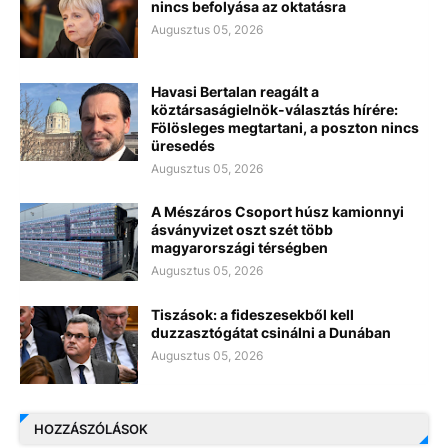
nincs befolyása az oktatásra
Augusztus 05, 2026
Havasi Bertalan reagált a
köztársaságielnök-választás hírére:
Fölösleges megtartani, a poszton nincs
üresedés
Augusztus 05, 2026
A Mészáros Csoport húsz kamionnyi
ásványvizet oszt szét több
magyarországi térségben
Augusztus 05, 2026
Tiszások: a fideszesekből kell
duzzasztógátat csinálni a Dunában
Augusztus 05, 2026
HOZZÁSZÓLÁSOK