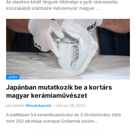
Az eladásra kínált tárgyak többsége a gyár szecessziós
korszakából származik Hatvannyolc magyar …
JAPÁN
Japánban mutatkozik be a kortárs
magyar kerámiaművészet
közzétette
Hírszerkesztő
-
március 28, 2023
A kiállításon 54 keramikusművész és 3 ötvösművész több
mint 250 alkotása szerepel Szólamok kerám…