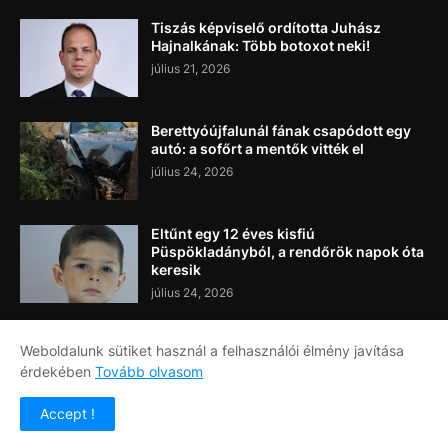
Tiszás képviselő ordította Juhász
Hajnalkának: Több botoxot neki!
július 21, 2026
Berettyóújfalunál fának csapódott egy
autó: a sofőrt a mentők vitték el
július 24, 2026
Eltűnt egy 12 éves kisfiú
Püspökladányból, a rendőrök napok óta
keresik
július 24, 2026
Weboldalunk sütiket használ a felhasználói élmény javítása
érdekében
Tovább olvasom
Címlap
Rólunk
Kapcsolat
Accept !
Copyright ©
2026
Napi Újság