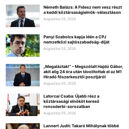
Németh Balázs: A Fidesz nem vesz részt
a keddi köztársaságielnök-választáson
Augusztus 05, 2026
Panyi Szabolcs kapja idén a CPJ
nemzetközi sajtószabadság-díját
Augusztus 05, 2026
„Megaláztak!” – Megszólalt Hajdú Gábor,
akit alig 24 óra után távolítottak el az M1
Híradó főszerkesztői posztjáról
Augusztus 05, 2026
Latorcai Csaba: Újabb rész a
köztársasági elnököt kereső
roncsderbi-sorozatban
Augusztus 05, 2026
Lannert Judit: Takaró Mihálynak többé