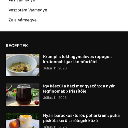
- Veszprém Vármegye
- Zala Vármegye
RECEPTEK
Krumplis fokhagymaleves ropogós
krutonnal: igazi komfortétel
Július 11, 2026
Így készül a házi meggyszörp: a nyár
legfinomabb frissítője
Július 11, 2026
Nyári barackos-túrós pohárkrém: puha
piskóta kerül a rétegek közé
Július 11, 2026