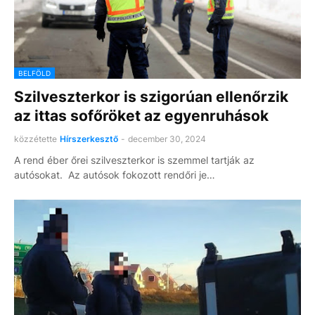
BELFÖLD
Szilveszterkor is szigorúan ellenőrzik
az ittas sofőröket az egyenruhások
közzétette
Hírszerkesztő
-
december 30, 2024
A rend éber őrei szilveszterkor is szemmel tartják az
autósokat. Az autósok fokozott rendőri je…