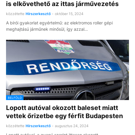
is elkövethető az ittas járművezetés
közzétette
Hírszerkesztő
-
október 15, 2024
A bírói gyakorlat egyértelmű: az elektromos roller gépi
meghajtású járműnek minősül, így azzal…
BELFÖLD
Lopott autóval okozott baleset miatt
vettek őrizetbe egy férfit Budapesten
közzétette
Hírszerkesztő
-
augusztus 24, 2024
Lopott autóval, a gyanú szerint ittasan okozott