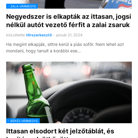
- ZALA VÁRMEGYE
Negyedszer is elkapták az ittasan, jogsi
nélkül autót vezető férfit a zalai zsaruk
közzétette
Hírszerkesztő
-
január 21, 2024
Ha megint elkapják, sittre kerül a piás sofőr. Nem lehet azt
mondani, hogy tanult a korábbi ese…
- BÉKÉS VÁRMEGYE
Ittasan elsodort két jelzőtáblát, és