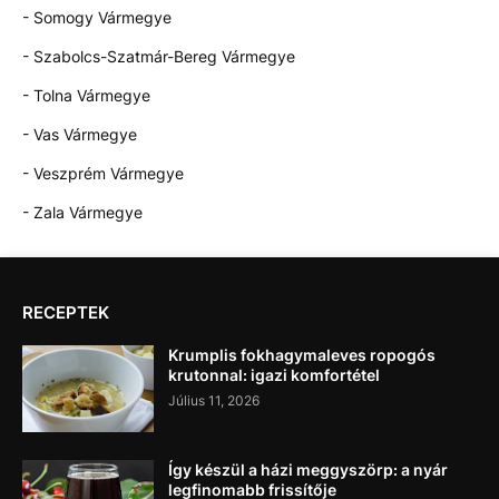
- Somogy Vármegye
- Szabolcs-Szatmár-Bereg Vármegye
- Tolna Vármegye
- Vas Vármegye
- Veszprém Vármegye
- Zala Vármegye
RECEPTEK
Krumplis fokhagymaleves ropogós
krutonnal: igazi komfortétel
Július 11, 2026
Így készül a házi meggyszörp: a nyár
legfinomabb frissítője