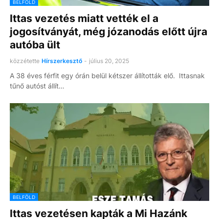
BELFÖLD
Ittas vezetés miatt vették el a
jogosítványát, még józanodás előtt újra
autóba ült
közzétette
Hírszerkesztő
-
július 20, 2025
A 38 éves férfit egy órán belül kétszer állították elő. Ittasnak
tűnő autóst állít…
BELFÖLD
Ittas vezetésen kapták a Mi Hazánk