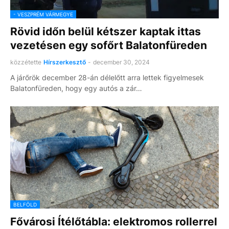
- VESZPRÉM VÁRMEGYE
Rövid időn belül kétszer kaptak ittas
vezetésen egy sofőrt Balatonfüreden
közzétette
Hírszerkesztő
-
december 30, 2024
A járőrök december 28-án délelőtt arra lettek figyelmesek
Balatonfüreden, hogy egy autós a zár…
BELFÖLD
Fővárosi Ítélőtábla: elektromos rollerrel