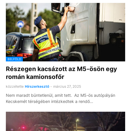
BELFÖLD
Részegen kacsázott az M5-ösön egy
román kamionsofőr
közzétette
Hírszerkesztő
-
március 27, 2025
Nem maradt büntetlenül, amit tett. Az M5-ös autópályán
Kecskemét térségében intézkedtek a rendő…