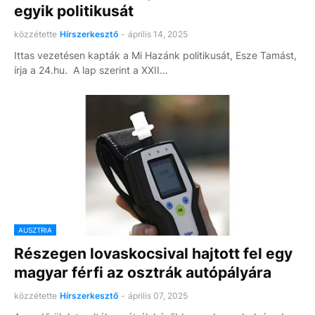
egyik politikusát
közzétette
Hírszerkesztő
-
április 14, 2025
Ittas vezetésen kapták a Mi Hazánk politikusát, Esze Tamást,
írja a 24.hu. A lap szerint a XXII…
AUSZTRIA
Részegen lovaskocsival hajtott fel egy
magyar férfi az osztrák autópályára
közzétette
Hírszerkesztő
-
április 07, 2025