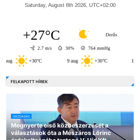
+27°C
Derűs
2.7 m/s
30%
764
mmHg
+30°C
9 aug
+30°C
10 aug
+33
FELKAPOTT HÍREK
GAZDASÁG
Megnyerte első közbeszerzését a
választások óta a Mészáros Lőrinc