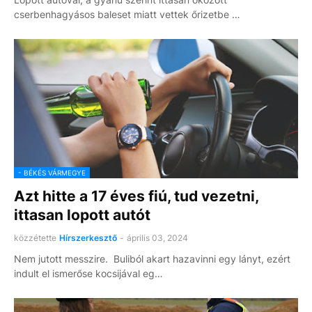
cserbenhagyásos baleset miatt vettek őrizetbe …
- BÉKÉS VÁRMEGYE
Azt hitte a 17 éves fiú, tud vezetni,
ittasan lopott autót
közzétette
Hírszerkesztő
-
április 03, 2024
Nem jutott messzire. Buliból akart hazavinni egy lányt, ezért
indult el ismerőse kocsijával eg…