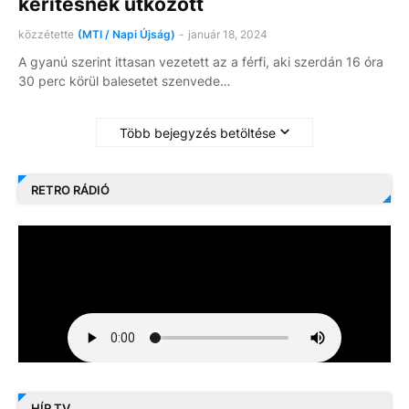
kerítésnek ütközött
közzétette
(MTI / Napi Újság)
-
január 18, 2024
A gyanú szerint ittasan vezetett az a férfi, aki szerdán 16 óra
30 perc körül balesetet szenvede…
Több bejegyzés betöltése
RETRO RÁDIÓ
HÍR TV