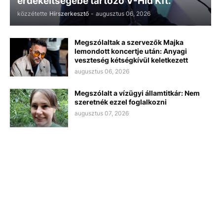
érdekeltségébe tartozó V-Híd Kft.
közzétette
Hírszerkesztő
-
augusztus 06, 2026
Megszólaltak a szervezők Majka
lemondott koncertje után: Anyagi
veszteség kétségkívül keletkezett
augusztus 06, 2026
Megszólalt a vízügyi államtitkár: Nem
szeretnék ezzel foglalkozni
augusztus 07, 2026