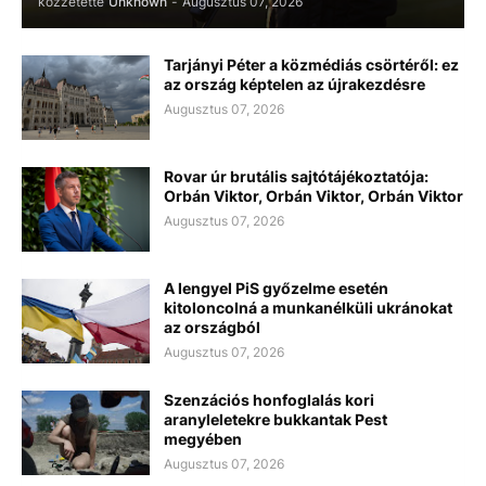
közzétette
Unknown
-
Augusztus 07, 2026
Tarjányi Péter a közmédiás csörtéről: ez
az ország képtelen az újrakezdésre
Augusztus 07, 2026
Rovar úr brutális sajtótájékoztatója:
Orbán Viktor, Orbán Viktor, Orbán Viktor
Augusztus 07, 2026
A lengyel PiS győzelme esetén
kitoloncolná a munkanélküli ukránokat
az országból
Augusztus 07, 2026
Szenzációs honfoglalás kori
aranyleletekre bukkantak Pest
megyében
Augusztus 07, 2026