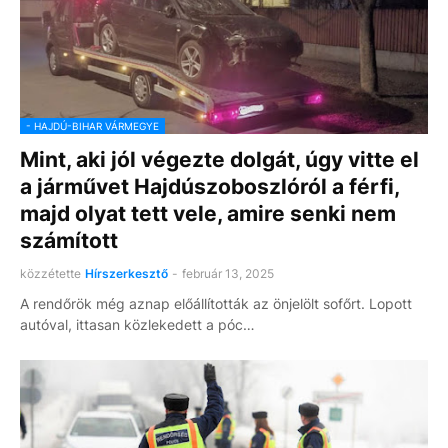
- HAJDÚ-BIHAR VÁRMEGYE
Mint, aki jól végezte dolgát, úgy vitte el
a járművet Hajdúszoboszlóról a férfi,
majd olyat tett vele, amire senki nem
számított
közzétette
Hírszerkesztő
-
február 13, 2025
A rendőrök még aznap előállították az önjelölt sofőrt. Lopott
autóval, ittasan közlekedett a póc…