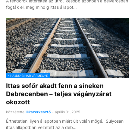
A rendőrök leterelték az útról, később azonban a belvárosban
fogták el, még mindig ittas állapot…
- HAJDÚ-BIHAR VÁRMEGYE
Ittas sofőr akadt fenn a síneken
Debrecenben – teljes vágányzárat
okozott
közzétette
Hírszerkesztő
-
április 01, 2025
Érthetetlen, ilyen állapotban miért ült volán mögé. Súlyosan
ittas állapotban vezetett az a deb…