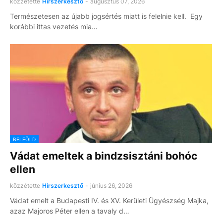
közzétette
Hírszerkesztő
-
augusztus 07, 2026
Természetesen az újabb jogsértés miatt is felelnie kell. Egy
korábbi ittas vezetés mia…
BELFÖLD
Vádat emeltek a bindzsisztáni bohóc
ellen
közzétette
Hírszerkesztő
-
június 26, 2026
Vádat emelt a Budapesti IV. és XV. Kerületi Ügyészség Majka,
azaz Majoros Péter ellen a tavaly d…