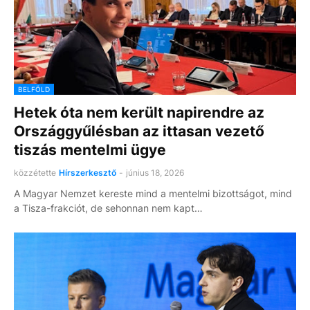
BELFÖLD
Hetek óta nem került napirendre az
Országgyűlésban az ittasan vezető
tiszás mentelmi ügye
közzétette
Hírszerkesztő
-
június 18, 2026
A Magyar Nemzet kereste mind a mentelmi bizottságot, mind
a Tisza-frakciót, de sehonnan nem kapt…