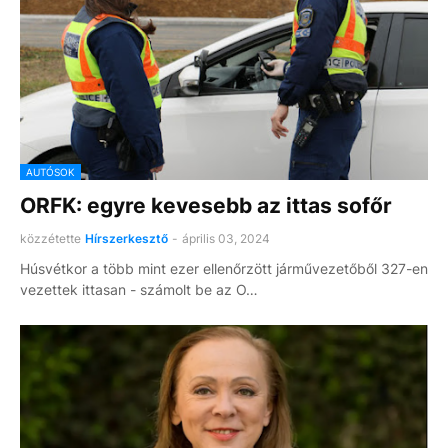
AUTÓSOK
ORFK: egyre kevesebb az ittas sofőr
közzétette
Hírszerkesztő
-
április 03, 2024
Húsvétkor a több mint ezer ellenőrzött járművezetőből 327-en
vezettek ittasan - számolt be az O…