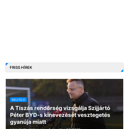
FRISS HÍREK
BELFÖLD
A Tiszás rendőrség vizsgálja Szijjártó
Péter BYD-s kinevezését vesztegetés
gyanúja miatt