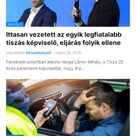
BELFÖLD
Ittasan vezetett az egyik legfiatalabb
tiszás képviselő, eljárás folyik ellene
közzétette
Hírszerkesztő
-
május 28, 2026
Facebook-posztban jelezte Varga Lőrinc Mihály, a Tisza 25
éves parlamenti képviselője, hogy itta…