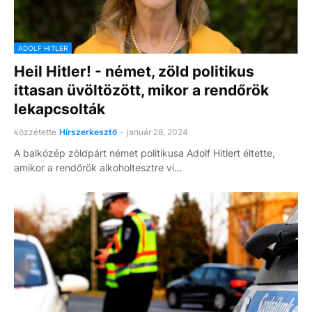
ADOLF HITLER
Heil Hitler! - német, zöld politikus
ittasan üvöltözött, mikor a rendőrök
lekapcsolták
közzétette
Hírszerkesztő
-
január 28, 2024
A balközép zöldpárt német politikusa Adolf Hitlert éltette,
amikor a rendőrök alkoholtesztre vi…