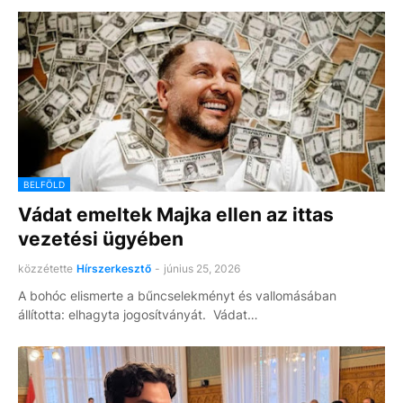
BELFÖLD
Vádat emeltek Majka ellen az ittas
vezetési ügyében
közzétette
Hírszerkesztő
-
június 25, 2026
A bohóc elismerte a bűncselekményt és vallomásában
állította: elhagyta jogosítványát. Vádat…