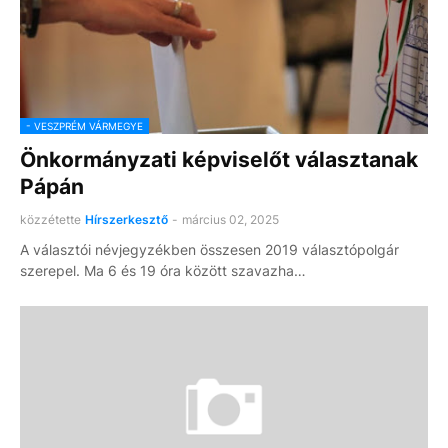
- VESZPRÉM VÁRMEGYE
Önkormányzati képviselőt választanak
Pápán
közzétette
Hírszerkesztő
-
március 02, 2025
A választói névjegyzékben összesen 2019 választópolgár
szerepel. Ma 6 és 19 óra között szavazha…