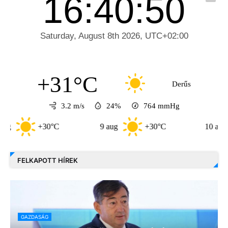
+31°C
Derűs
3.2 m/s
24%
764
mmHg
+30°C
9 aug
+30°C
10 aug
+33
FELKAPOTT HÍREK
GAZDASÁG