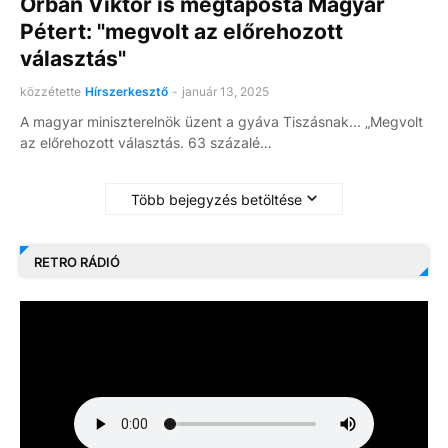
Orbán Viktor is megtaposta Magyar
Pétert: "megvolt az előrehozott
választás"
közzétette
Hírszerkesztő
-
január 13, 2025
A magyar miniszterelnök üzent a gyáva Tiszásnak... „Megvolt
az előrehozott választás. 63 százalé…
Több bejegyzés betöltése
RETRO RÁDIÓ