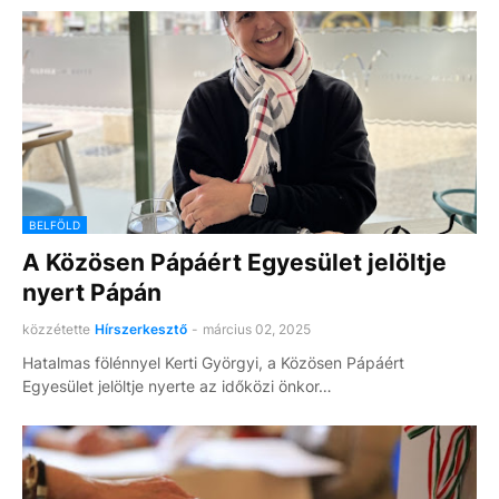
BELFÖLD
A Közösen Pápáért Egyesület jelöltje
nyert Pápán
közzétette
Hírszerkesztő
-
március 02, 2025
Hatalmas fölénnyel Kerti Györgyi, a Közösen Pápáért
Egyesület jelöltje nyerte az időközi önkor…