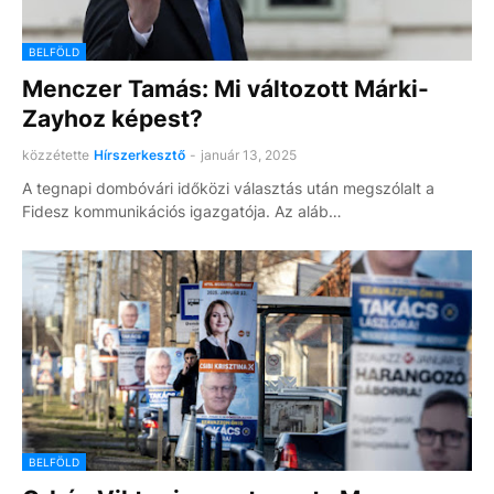
BELFÖLD
Menczer Tamás: Mi változott Márki-
Zayhoz képest?
közzétette
Hírszerkesztő
-
január 13, 2025
A tegnapi dombóvári időközi választás után megszólalt a
Fidesz kommunikációs igazgatója. Az aláb…
BELFÖLD