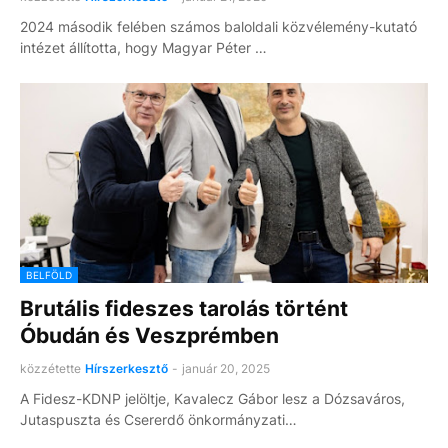
2024 második felében számos baloldali közvélemény-kutató
intézet állította, hogy Magyar Péter …
BELFÖLD
Brutális fideszes tarolás történt
Óbudán és Veszprémben
közzétette
Hírszerkesztő
-
január 20, 2025
A Fidesz-KDNP jelöltje, Kavalecz Gábor lesz a Dózsaváros,
Jutaspuszta és Csererdő önkormányzati…