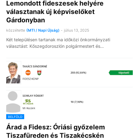
Lemondott fideszesek helyére
választanak új képviselőket
Gárdonyban
közzétette
(MTI / Napi Újság)
-
július 13, 2025
Két településen tartanak ma időközi önkormányzati
választást: Kőszegdoroszlón polgármestert és…
BELFÖLD
Árad a Fidesz: Óriási győzelem
Tiszafüreden és Tiszakécskén