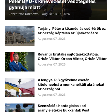
Péter BYD-s kinevezését vesztegetés
gyanúja miatt
közzétette
Unknown
-
Augusztus 07, 2026
Tarjányi Péter a közmédiás csörtéről: ez
az ország képtelen az újrakezdésre
Augusztus 07, 2026
Rovar úr brutális sajtótájékoztatója:
Orbán Viktor, Orbán Viktor, Orbán Viktor
Augusztus 07, 2026
A lengyel PiS győzelme esetén
kitoloncolná a munkanélküli ukránokat
az országból
Augusztus 07, 2026
Szenzációs honfoglalás kori
aranyleletekre bukkantak Pest