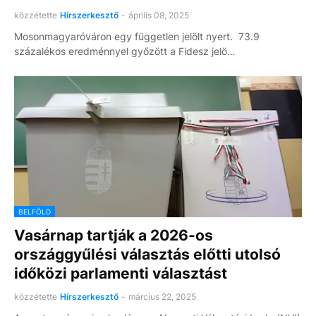
közzétette
Hírszerkesztő
-
április 08, 2025
Mosonmagyaróváron egy független jelölt nyert. 73.9
százalékos eredménnyel győzött a Fidesz jelö…
BELFÖLD
Vasárnap tartják a 2026-os
országgyűlési választás előtti utolsó
időközi parlamenti választást
közzétette
Hírszerkesztő
-
március 22, 2025