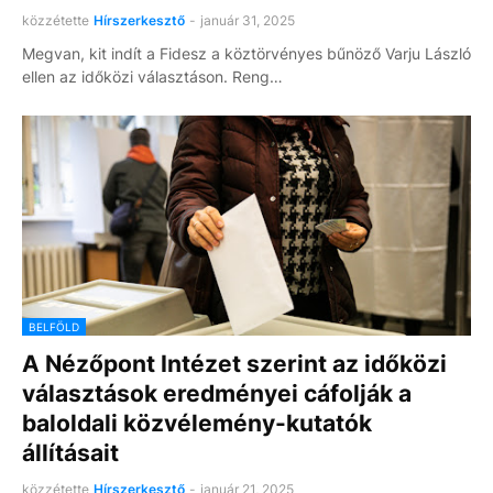
közzétette
Hírszerkesztő
-
január 31, 2025
Megvan, kit indít a Fidesz a köztörvényes bűnöző Varju László
ellen az időközi választáson. Reng…
BELFÖLD
A Nézőpont Intézet szerint az időközi
választások eredményei cáfolják a
baloldali közvélemény-kutatók
állításait
közzétette
Hírszerkesztő
-
január 21, 2025