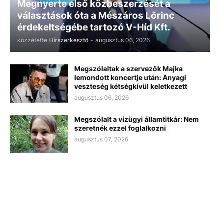
Megnyerte első közbeszerzését a
választások óta a Mészáros Lőrinc
érdekeltségébe tartozó V-Híd Kft.
közzétette
Hírszerkesztő
-
augusztus 06, 2026
Megszólaltak a szervezők Majka
lemondott koncertje után: Anyagi
veszteség kétségkívül keletkezett
augusztus 06, 2026
Megszólalt a vízügyi államtitkár: Nem
szeretnék ezzel foglalkozni
augusztus 07, 2026