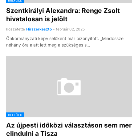
BELFÖLD
Szentkirályi Alexandra: Renge Zsolt
hivatalosan is jelölt
közzétette
Hírszerkesztő
-
február 02, 2025
Önkormányzati képviselőként már bizonyított. „Mindössze
néhány óra alatt lett meg a szükséges s…
BELFÖLD
Az újpesti időközi választáson sem mer
elindulni a Tisza