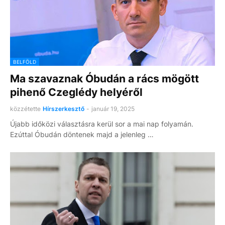
BELFÖLD
Ma szavaznak Óbudán a rács mögött
pihenő Czeglédy helyéről
közzétette
Hírszerkesztő
-
január 19, 2025
Újabb időközi választásra kerül sor a mai nap folyamán.
Ezúttal Óbudán döntenek majd a jelenleg …