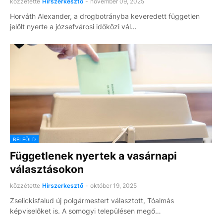
közzétette
Hírszerkesztő
-
november 09, 2025
Horváth Alexander, a drogbotrányba keveredett független
jelölt nyerte a józsefvárosi időközi vál…
BELFÖLD
Függetlenek nyertek a vasárnapi
választásokon
közzétette
Hírszerkesztő
-
október 19, 2025
Zselickisfalud új polgármestert választott, Tóalmás
képviselőket is. A somogyi településen megő…