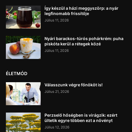
Így készül a házi meggyszörp: a nyár
legfinomabb frissítője
Július 11, 2026
Nyári barackos-túrós pohárkrém: puha
piskóta kerül a rétegek közé
Július 11, 2026
ÉLETMÓD
Válasszunk végre főnököt is!
Július 21, 2026
Perzselő hőségben is virágzik: ezért
ültetik egyre többen ezt a növényt
Július 12, 2026