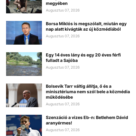
megyében
Augusztus 07, 2026
Borsa Miklós is megszólalt, miután egy
nap alatt kivágták az új közmédiából
Augusztus 07, 2026
Egy 14 éves lány és egy 20 éves férfi
fulladt a Sajóba
Augusztus 07, 2026
Bolsevik Tarr váltig állítja, ő és a
minisztériuma nem szól bele a közmédia
működésébe
Augusztus 07, 2026
Szenzáció a vizes Eb-n: Betlehem Dávid
aranyérmes!
Augusztus 07, 2026