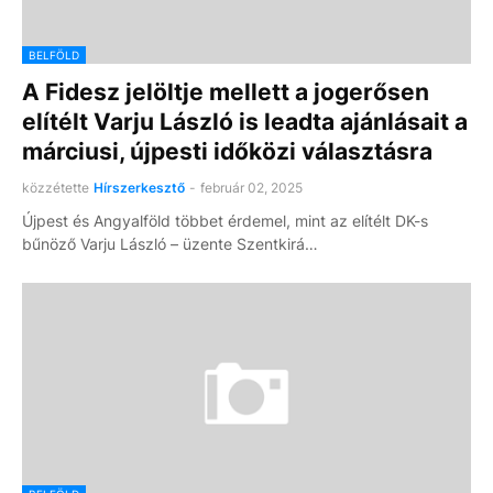
BELFÖLD
A Fidesz jelöltje mellett a jogerősen
elítélt Varju László is leadta ajánlásait a
márciusi, újpesti időközi választásra
közzétette
Hírszerkesztő
-
február 02, 2025
Újpest és Angyalföld többet érdemel, mint az elítélt DK-s
bűnöző Varju László – üzente Szentkirá…