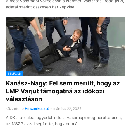
A most vasárnapi voksoláson a Nemzeti Választási Iroda (NVI)
adatai szerint összesen hat képvise…
BELFÖLD
Kanász-Nagy: Fel sem merült, hogy az
LMP Varjut támogatná az időközi
választáson
közzétette
Hírszerkesztő
-
március 22, 2025
A DK-s politikus egyedül indul a vasárnapi megmérettetésen,
az MSZP azzal segítette, hogy nem ál…