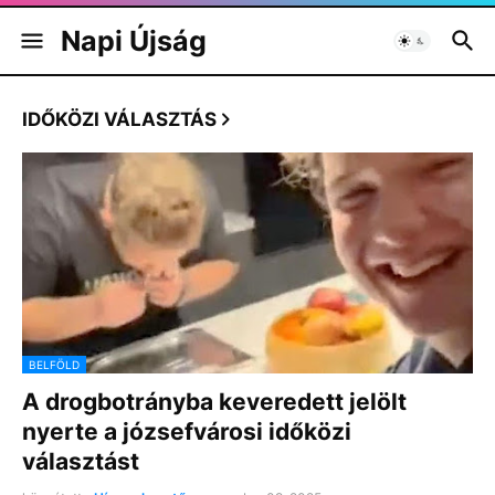
Napi Újság
IDŐKÖZI VÁLASZTÁS
BELFÖLD
A drogbotrányba keveredett jelölt
nyerte a józsefvárosi időközi
választást