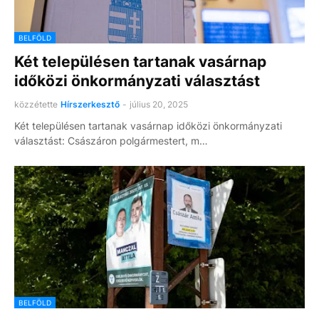
BELFÖLD
Két településen tartanak vasárnap
időközi önkormányzati választást
közzétette
Hírszerkesztő
-
július 20, 2025
Két településen tartanak vasárnap időközi önkormányzati
választást: Császáron polgármestert, m…
BELFÖLD