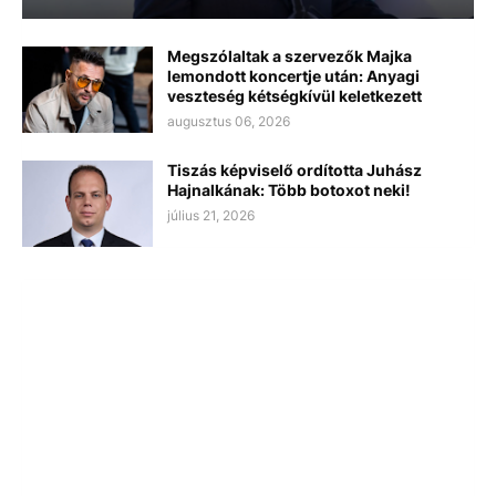
Megszólaltak a szervezők Majka
lemondott koncertje után: Anyagi
veszteség kétségkívül keletkezett
augusztus 06, 2026
Tiszás képviselő ordította Juhász
Hajnalkának: Több botoxot neki!
július 21, 2026