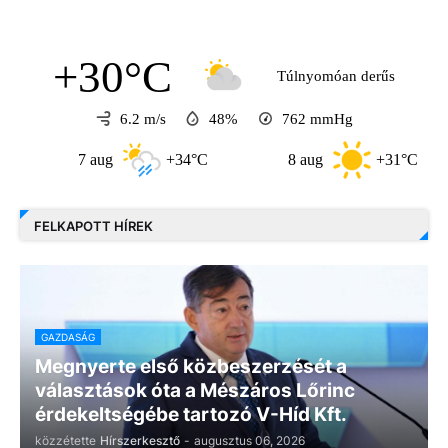
+30°C
Túlnyomóan derűs
6.2 m/s
48%
762
mmHg
7 aug
+34°C
8 aug
+31°C
FELKAPOTT HÍREK
GAZDASÁG
Megnyerte első közbeszerzését a
választások óta a Mészáros Lőrinc
érdekeltségébe tartozó V-Híd Kft.
közzétette
Hírszerkesztő
-
augusztus 06, 2026