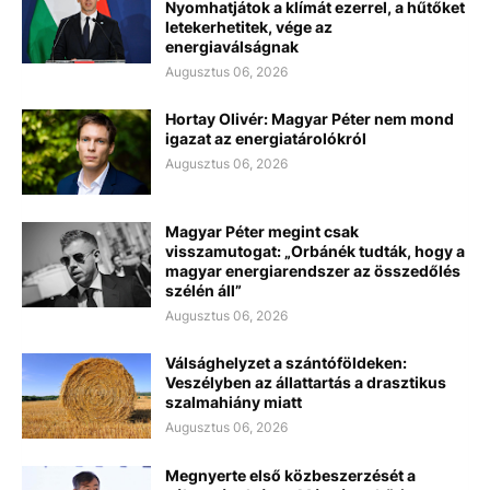
Nyomhatjátok a klímát ezerrel, a hűtőket
letekerhetitek, vége az
energiaválságnak
Augusztus 06, 2026
Hortay Olivér: Magyar Péter nem mond
igazat az energiatárolókról
Augusztus 06, 2026
Magyar Péter megint csak
visszamutogat: „Orbánék tudták, hogy a
magyar energiarendszer az összedőlés
szélén áll”
Augusztus 06, 2026
Válsághelyzet a szántóföldeken:
Veszélyben az állattartás a drasztikus
szalmahiány miatt
Augusztus 06, 2026
Megnyerte első közbeszerzését a