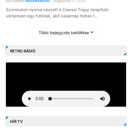
közzétette
Hírszerkesztő
-
augusztus 17, 2025
Szombaton nyoma veszett a Cseresi Trapp terepfutó
versenyen egy futónak, akit vasárnap holtan t…
Több bejegyzés betöltése
RETRO RÁDIÓ
HÍR TV