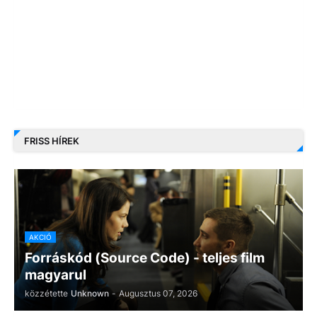
FRISS HÍREK
AKCIÓ
Forráskód (Source Code) - teljes film
magyarul
közzétette
Unknown
-
Augusztus 07, 2026