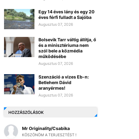
Egy 14 éves lány és egy 20
éves férfi fulladt a Sajóba
Augusztus 07, 2026
Bolsevik Tarr váltig állítja, ő
és a minisztériuma nem
szól bele a közmédia
működésébe
Augusztus 07, 2026
Szenzáció a vizes Eb-n:
Betlehem Dávid
aranyérmes!
Augusztus 07, 2026
HOZZÁSZÓLÁSOK
Mr Originality/Csabika
KÖSZÖNÖM A TERJESZTÉST !