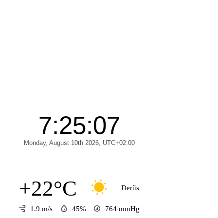
+22°C
Derűs
1.9 m/s
45%
764
mmHg