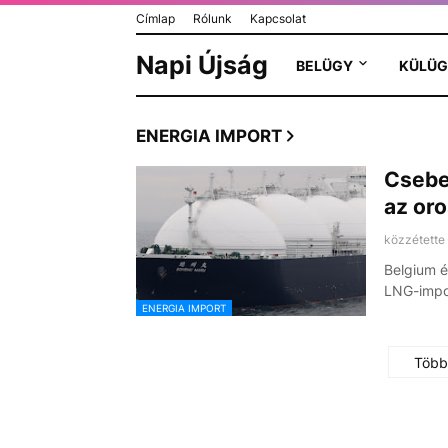
Címlap
Rólunk
Kapcsolat
Napi Újság
BELÜGY
KÜLÜG
ENERGIA IMPORT
Csebe
az or
közzétette
Belgium é
LNG-impo
ENERGIA IMPORT
Több