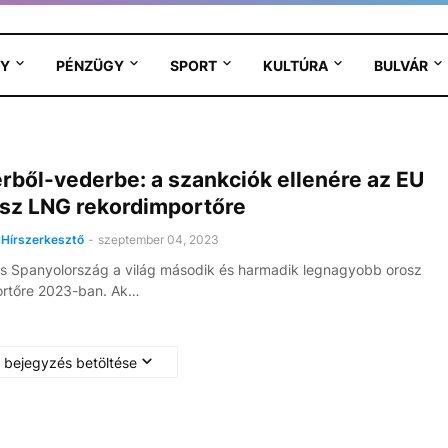
Y
PÉNZÜGY
SPORT
KULTÚRA
BULVÁR
rből-vederbe: a szankciók ellenére az EU
osz LNG rekordimportőre
Hírszerkesztő
-
szeptember 04, 2023
s Spanyolország a világ második és harmadik legnagyobb orosz
rtőre 2023-ban. Ak…
 bejegyzés betöltése