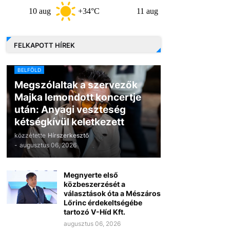
10 aug
+34°C
11 aug
+36°C
12 
FELKAPOTT HÍREK
BELFÖLD
Megszólaltak a szervezők
Majka lemondott koncertje
után: Anyagi veszteség
kétségkívül keletkezett
közzétette
Hírszerkesztő
-
augusztus 06, 2026
Megnyerte első
közbeszerzését a
választások óta a Mészáros
Lőrinc érdekeltségébe
tartozó V-Híd Kft.
augusztus 06, 2026