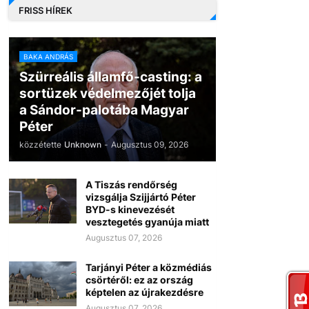
FRISS HÍREK
BAKA ANDRÁS
Szürreális államfő-casting: a
sortüzek védelmezőjét tolja
a Sándor-palotába Magyar
Péter
közzétette
Unknown
-
Augusztus 09, 2026
A Tiszás rendőrség
vizsgálja Szijjártó Péter
BYD-s kinevezését
vesztegetés gyanúja miatt
Augusztus 07, 2026
Tarjányi Péter a közmédiás
csörtéről: ez az ország
képtelen az újrakezdésre
Augusztus 07, 2026