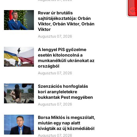
Rovar úr brutális
sajtótájékoztatója: Orbán
Viktor, Orbán Viktor, Orbán
Viktor
Augusztus 07, 2026
A lengyel PiS győzelme
esetén kitoloncolná a
munkanélküli ukránokat az
országból
Augusztus 07, 2026
Szenzációs honfoglalás
kori aranyleletekre
bukkantak Pest megyében
Augusztus 07, 2026
Borsa Miklós is megszólalt,
miután egy nap alatt
kivágták az új közmédiából
Augusztus 07, 2026