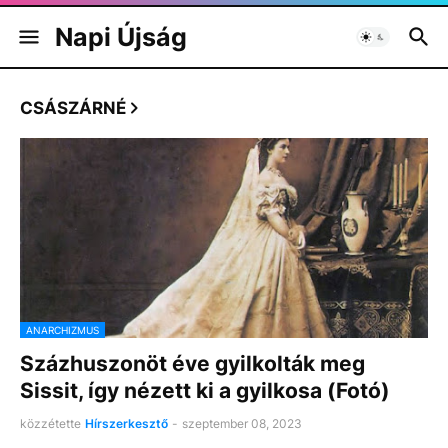
Napi Újság
CSÁSZÁRNÉ
ANARCHIZMUS
Százhuszonöt éve gyilkolták meg
Sissit, így nézett ki a gyilkosa (Fotó)
közzétette
Hírszerkesztő
-
szeptember 08, 2023