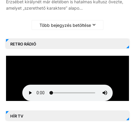
Erzsébet királynét már életében is hatalmas kultusz övezte,
amelyet „szerethető karaktere” alapo…
Több bejegyzés betöltése
RETRO RÁDIÓ
HÍR TV