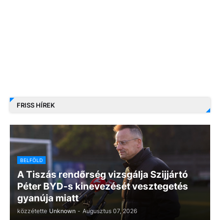
FRISS HÍREK
BELFÖLD
A Tiszás rendőrség vizsgálja Szijjártó
Péter BYD-s kinevezését vesztegetés
gyanúja miatt
közzétette
Unknown
-
Augusztus 07, 2026