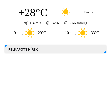
+28°C
Derűs
1.4 m/s
32%
766
mmHg
9 aug
+29°C
10 aug
+33°C
FELKAPOTT HÍREK