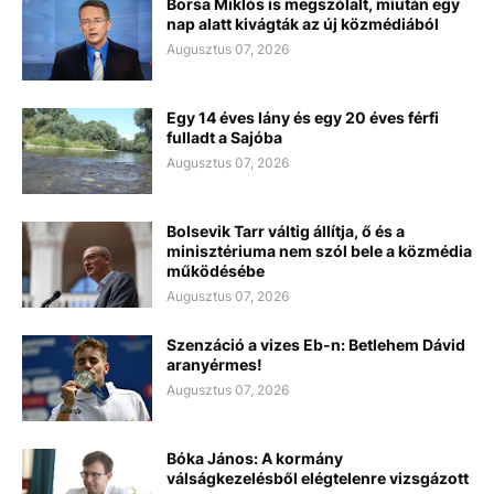
Borsa Miklós is megszólalt, miután egy
nap alatt kivágták az új közmédiából
Augusztus 07, 2026
Egy 14 éves lány és egy 20 éves férfi
fulladt a Sajóba
Augusztus 07, 2026
Bolsevik Tarr váltig állítja, ő és a
minisztériuma nem szól bele a közmédia
működésébe
Augusztus 07, 2026
Szenzáció a vizes Eb-n: Betlehem Dávid
aranyérmes!
Augusztus 07, 2026
Bóka János: A kormány
válságkezelésből elégtelenre vizsgázott