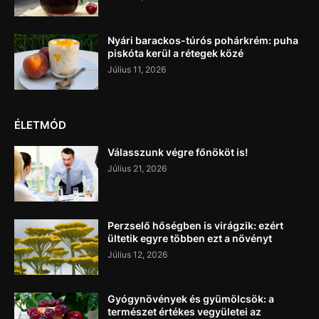
Nyári barackos-túrós pohárkrém: puha
piskóta kerül a rétegek közé
Július 11, 2026
ÉLETMÓD
Válasszunk végre főnököt is!
Július 21, 2026
Perzselő hőségben is virágzik: ezért
ültetik egyre többen ezt a növényt
Július 12, 2026
Gyógynövények és gyümölcsök: a
természet értékes vegyületei az