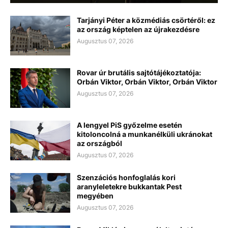
Tarjányi Péter a közmédiás csörtéről: ez
az ország képtelen az újrakezdésre
Augusztus 07, 2026
Rovar úr brutális sajtótájékoztatója:
Orbán Viktor, Orbán Viktor, Orbán Viktor
Augusztus 07, 2026
A lengyel PiS győzelme esetén
kitoloncolná a munkanélküli ukránokat
az országból
Augusztus 07, 2026
Szenzációs honfoglalás kori
aranyleletekre bukkantak Pest
megyében
Augusztus 07, 2026