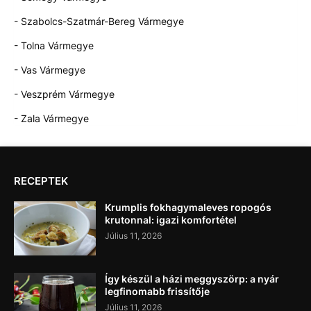
- Szabolcs-Szatmár-Bereg Vármegye
- Tolna Vármegye
- Vas Vármegye
- Veszprém Vármegye
- Zala Vármegye
RECEPTEK
Krumplis fokhagymaleves ropogós
krutonnal: igazi komfortétel
Július 11, 2026
Így készül a házi meggyszörp: a nyár
legfinomabb frissítője
Július 11, 2026