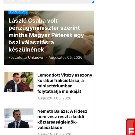
GAZDASÁG
László Csaba volt
pénzügyminiszter szerint
mintha Magyar Péterék egy
őszi választásra
készülnének
közzétette
Unknown
-
Augusztus 05, 2026
Lemondott Vitézy asszony
korábbi frakciótársa, a
minisztériumban
folytathatja munkáját
Augusztus 05, 2026
Németh Balázs: A Fidesz
nem vesz részt a keddi
köztársaságielnök-
választáson
Augusztus 05, 2026