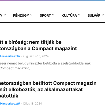
Y
PÉNZÜGY
SPORT
KULTÚRA
BULVÁR
t a bíróság: nem tiltják be
országban a Compact magazint
Hírszerkesztő
-
augusztus 15, 2024
ser német belügyminiszter betiltotta a szélsőjobboldalinak
 Compact magazint,…
etországban betiltott Compact magazin
át elkobozták, az alkalmazottakat
sátották
Hírszerkesztő
-
július 18, 2024