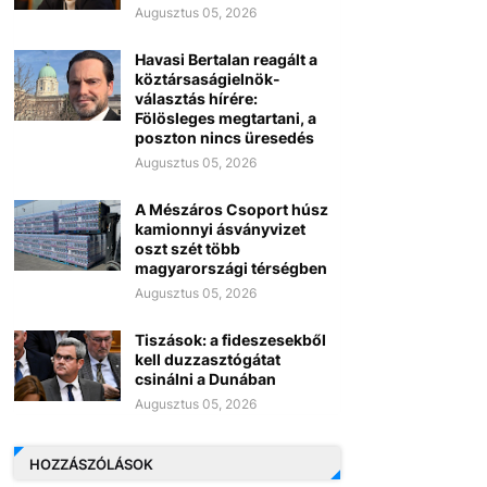
Augusztus 05, 2026
Havasi Bertalan reagált a
köztársaságielnök-
választás hírére:
Fölösleges megtartani, a
poszton nincs üresedés
Augusztus 05, 2026
A Mészáros Csoport húsz
kamionnyi ásványvizet
oszt szét több
magyarországi térségben
Augusztus 05, 2026
Tiszások: a fideszesekből
kell duzzasztógátat
csinálni a Dunában
Augusztus 05, 2026
HOZZÁSZÓLÁSOK