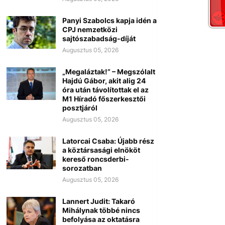
Panyi Szabolcs kapja idén a
CPJ nemzetközi
sajtószabadság-díját
Augusztus 05, 2026
„Megaláztak!” – Megszólalt
Hajdú Gábor, akit alig 24
óra után távolítottak el az
M1 Híradó főszerkesztői
posztjáról
Augusztus 05, 2026
Latorcai Csaba: Újabb rész
a köztársasági elnököt
kereső roncsderbi-
sorozatban
Augusztus 05, 2026
Lannert Judit: Takaró
Mihálynak többé nincs
befolyása az oktatásra