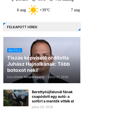
6 aug
+39°C
7 aug
+32°C
8 
FELKAPOTT HÍREK
BELFÖLD
Tiszás képviselő ordította
Juhász Hajnalkának: Több
botoxot neki!
közzétette
Hírszerkesztő
-
július 21, 2026
Berettyóújfalunál fának
csapódott egy autó: a
sofőrt a mentők vitték el
július 24, 2026