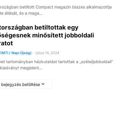
szágban betiltott Compact magazin összes alkalmazottja
tte állását, és a maga…
országban betiltottak egy
ségesnek minősített jobboldali
ratot
(MTI / Napi Újság)
-
július 16, 2024
t tartományban házkutatást tartottak a „szélsőjobboldali”
kiadványt megjelent…
 bejegyzés betöltése