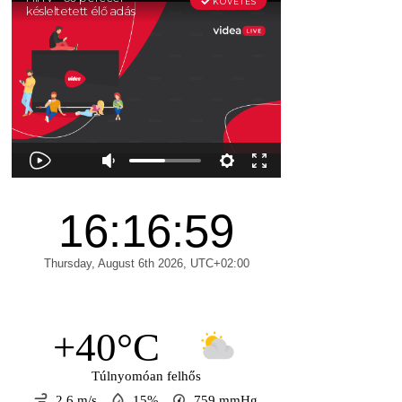
+40°C
Túlnyomóan felhős
2.6 m/s
15%
759
mmHg