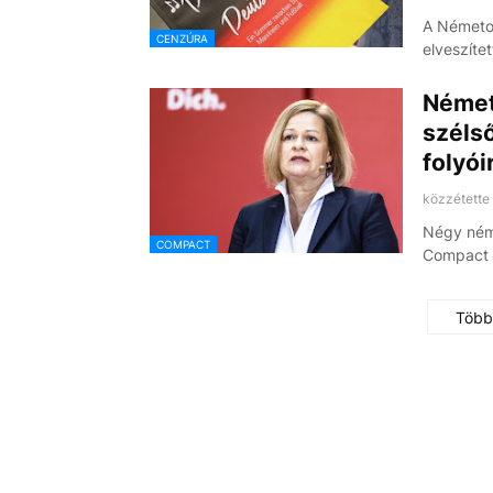
A Németor
CENZÚRA
elveszíte
Német
szélső
folyói
közzétette
Négy néme
COMPACT
Compact 
Több