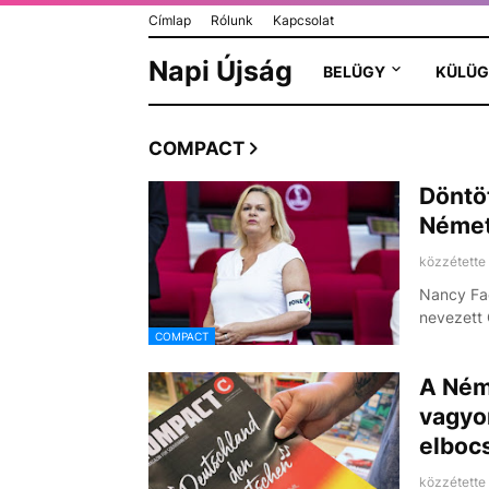
Címlap
Rólunk
Kapcsolat
Napi Újság
BELÜGY
KÜLÜG
COMPACT
Döntöt
Német
közzétette
Nancy Fae
nevezett
COMPACT
A Ném
vagyon
elboc
közzétette