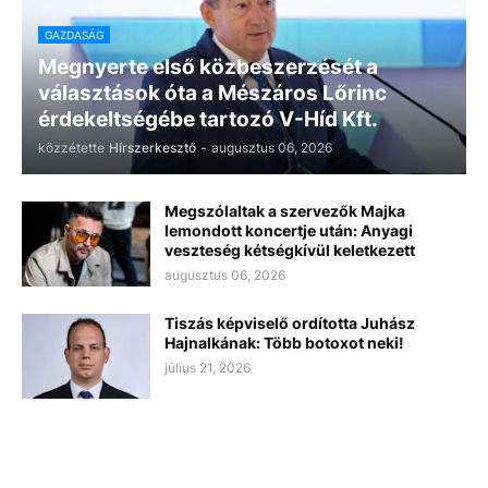
GAZDASÁG
Megnyerte első közbeszerzését a
választások óta a Mészáros Lőrinc
érdekeltségébe tartozó V-Híd Kft.
közzétette
Hírszerkesztő
-
augusztus 06, 2026
Megszólaltak a szervezők Majka
lemondott koncertje után: Anyagi
veszteség kétségkívül keletkezett
augusztus 06, 2026
Tiszás képviselő ordította Juhász
Hajnalkának: Több botoxot neki!
július 21, 2026