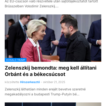
Az EU-csúcson való részvétele után sajtótájékoztatót tartott
Brüsszelben Volodimir Zelenszkij.…
DONALD TRUMP
Zelenszkij bemondta: meg kell állítani
Orbánt és a békecsúcsot
közzétette
Hírszerkesztő
-
október 21, 2025
Zelenszkij láthatóan minden erejét bevetve szeretné
megakadályozni a budapesti Trump-Putyin bé…