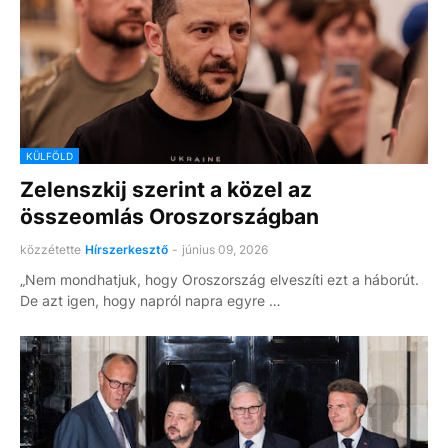
KÜLFÖLD
Zelenszkij szerint a közel az
összeomlás Oroszországban
közzétette
Hírszerkesztő
-
június 09, 2026
„Nem mondhatjuk, hogy Oroszország elveszíti ezt a háborút.
De azt igen, hogy napról napra egyre …