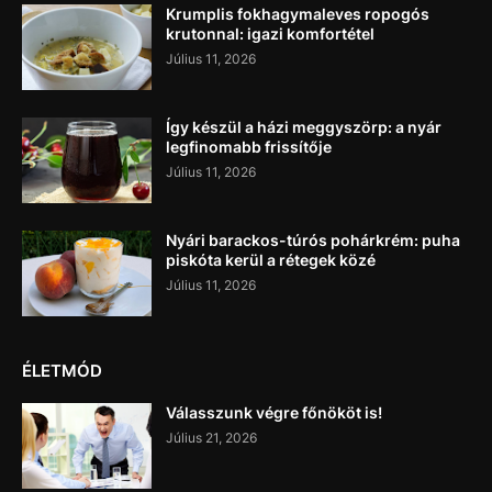
Krumplis fokhagymaleves ropogós
krutonnal: igazi komfortétel
Július 11, 2026
Így készül a házi meggyszörp: a nyár
legfinomabb frissítője
Július 11, 2026
Nyári barackos-túrós pohárkrém: puha
piskóta kerül a rétegek közé
Július 11, 2026
ÉLETMÓD
Válasszunk végre főnököt is!
Július 21, 2026