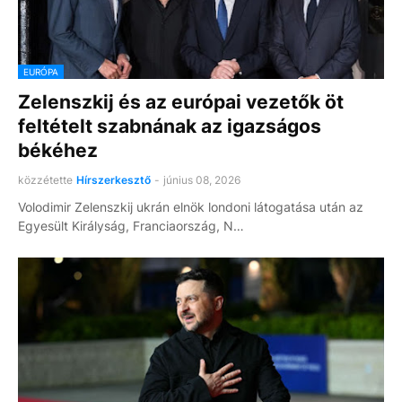
EURÓPA
Zelenszkij és az európai vezetők öt
feltételt szabnának az igazságos
békéhez
közzétette
Hírszerkesztő
-
június 08, 2026
Volodimir Zelenszkij ukrán elnök londoni látogatása után az
Egyesült Királyság, Franciaország, N…