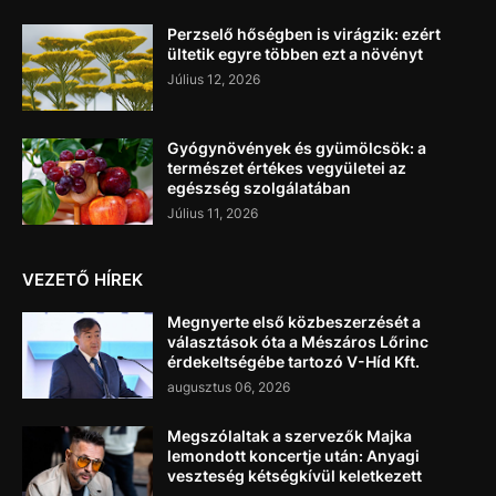
Perzselő hőségben is virágzik: ezért
ültetik egyre többen ezt a növényt
Július 12, 2026
Gyógynövények és gyümölcsök: a
természet értékes vegyületei az
egészség szolgálatában
Július 11, 2026
VEZETŐ HÍREK
Megnyerte első közbeszerzését a
választások óta a Mészáros Lőrinc
érdekeltségébe tartozó V-Híd Kft.
augusztus 06, 2026
Megszólaltak a szervezők Majka
lemondott koncertje után: Anyagi
veszteség kétségkívül keletkezett