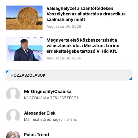
Válsághelyzet a szántóföldeken:
Veszélyben az állattartás a drasztikus
szalmahiány miatt
Augusztus 06, 2026
Megnyerte első közbeszerzését a
választások óta a Mészáros Lőrinc
érdekeltségébe tartozó V-Híd Kft.
Augusztus 06, 2026
HOZZÁSZÓLÁSOK
Mr Originality/Csabika
KÖSZÖNÖM A TERJESZTÉST !
Alexander Elek
Már nézhető és nagyon jó film.
Pálos Trend