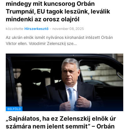
mindegy mit kuncsorog Orbán
Trumpnál, EU tagok leszünk, leválik
mindenki az orosz olajról
közzétette
Hírszerkesztő
-
november 08, 2025
Az ukrán elnök ismét nyilvános kirohanást intézett Orbán
Viktor ellen. Volodimir Zelenszkij sze…
BELFÖLD
„Sajnálatos, ha ez Zelenszkij elnök úr
számára nem jelent semmit” – Orbán