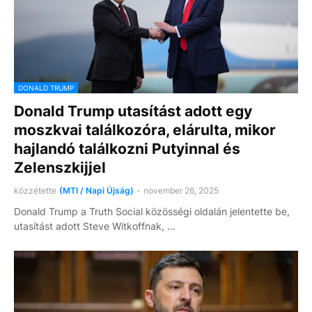
DONALD TRUMP
Donald Trump utasítást adott egy
moszkvai találkozóra, elárulta, mikor
hajlandó találkozni Putyinnal és
Zelenszkijjel
közzétette
(MTI / Napi Újság)
-
november 26, 2025
Donald Trump a Truth Social közösségi oldalán jelentette be,
utasítást adott Steve Witkoffnak, …