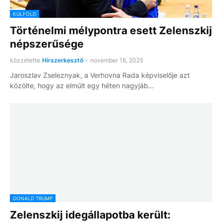
KÜLFÖLD
Történelmi mélypontra esett Zelenszkij
népszerűsége
közzétette
Hírszerkesztő
-
november 18, 2025
Jaroszlav Zseleznyak, a Verhovna Rada képviselője azt
közölte, hogy az elmúlt egy héten nagyjáb…
DONALD TRUMP
Zelenszkij idegállapotba került: