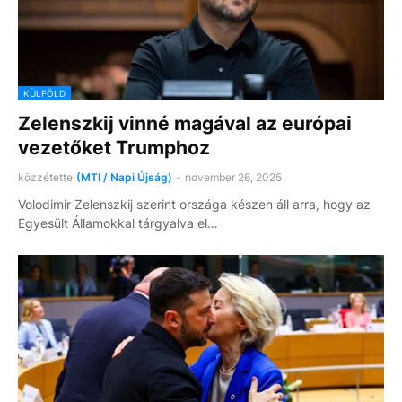
KÜLFÖLD
Zelenszkij vinné magával az európai
vezetőket Trumphoz
közzétette
(MTI / Napi Újság)
-
november 26, 2025
Volodimir Zelenszkij szerint országa készen áll arra, hogy az
Egyesült Államokkal tárgyalva el…