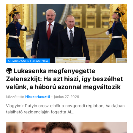
ALJAKSZANDR LUKASENKA
🌍 Lukasenka megfenyegette
Zelenszkijt: Ha azt hiszi, így beszélhet
velünk, a háború azonnal megváltozik
közzétette
Hírszerkesztő
-
június 27, 2026
Vlagyimir Putyin orosz elnök a novgorodi régióban, Valdajban
található rezidenciáján fogadta Al…