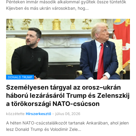
Pénteken immár második alkalommal gyűltek össze tüntetők
Kijevben és más ukrán városokban, hog…
DONALD TRUMP
Személyesen tárgyal az orosz–ukrán
háború lezárásáról Trump és Zelenszkij
a törökországi NATO-csúcson
közzétette
Hírszerkesztő
-
július 06, 2026
A héten NATO-csúcstalálkozót tartanak Ankarában, ahol jelen
lesz Donald Trump és Volodimir Zele…