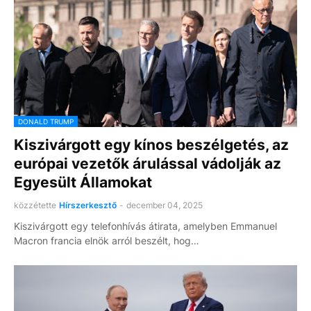
DONALD TRUMP
Kiszivárgott egy kínos beszélgetés, az
európai vezetők árulással vádolják az
Egyesült Államokat
közzétette
Hírszerkesztő
-
december 04, 2025
Kiszivárgott egy telefonhívás átirata, amelyben Emmanuel
Macron francia elnök arról beszélt, hog…