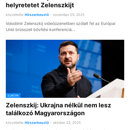
helyretetet Zelenszkijt
közzétette
Hírszerkesztő
-
november 05, 2025
Volodimir Zelenszkij videóüzenetben szólalt fel az Európai
Unió brüsszeli bővítési konferenciá…
EURÓPA
Zelenszkij: Ukrajna nélkül nem lesz
találkozó Magyarországon
közzétette
Hírszerkesztő
-
október 23, 2025