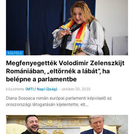
KÜLFÖLD
Megfenyegették Volodimir Zelenszkijt
Romániában, „eltörnék a lábát”, ha
belépne a parlamentbe
közzétette
(MTI / Napi Újság)
-
október 20, 2025
Diana Sosoaca román európai parlamenti képviselő az
oroszországi látogatásán kijelentette, elt…