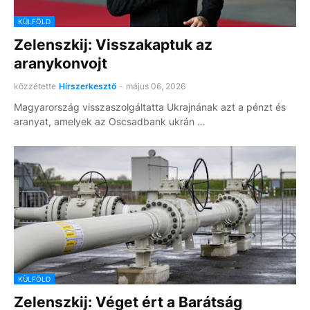
KÜLFÖLD
Zelenszkij: Visszakaptuk az
aranykonvojt
közzétette
Hírszerkesztő
-
május 06, 2026
Magyarország visszaszolgáltatta Ukrajnának azt a pénzt és
aranyat, amelyek az Oscsadbank ukrán …
KÜLFÖLD
Zelenszkij: Véget ért a Barátság