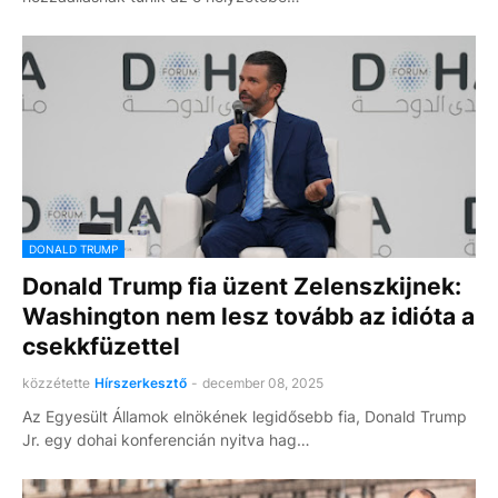
DONALD TRUMP
Donald Trump fia üzent Zelenszkijnek:
Washington nem lesz tovább az idióta a
csekkfüzettel
közzétette
Hírszerkesztő
-
december 08, 2025
Az Egyesült Államok elnökének legidősebb fia, Donald Trump
Jr. egy dohai konferencián nyitva hag…