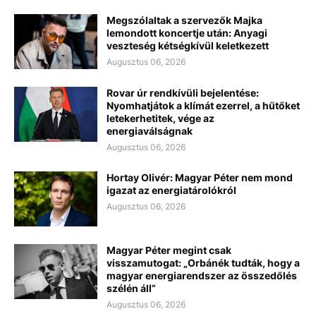
Megszólaltak a szervezők Majka
lemondott koncertje után: Anyagi
veszteség kétségkívül keletkezett
Augusztus 06, 2026
Rovar úr rendkívüli bejelentése:
Nyomhatjátok a klímát ezerrel, a hűtőket
letekerhetitek, vége az
energiaválságnak
Augusztus 06, 2026
Hortay Olivér: Magyar Péter nem mond
igazat az energiatárolókról
Augusztus 06, 2026
Magyar Péter megint csak
visszamutogat: „Orbánék tudták, hogy a
magyar energiarendszer az összedőlés
szélén áll”
Augusztus 06, 2026