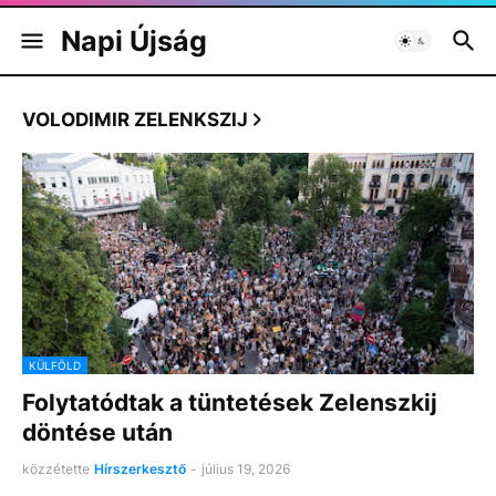
Napi Újság
VOLODIMIR ZELENKSZIJ
KÜLFÖLD
Folytatódtak a tüntetések Zelenszkij
döntése után
közzétette
Hírszerkesztő
-
július 19, 2026