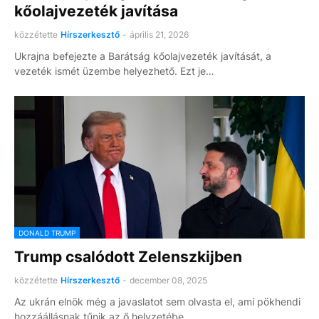
kőolajvezeték javítása
közzétette
Hírszerkesztő
-
április 21, 2026
Ukrajna befejezte a Barátság kőolajvezeték javítását, a
vezeték ismét üzembe helyezhető. Ezt je…
DONALD TRUMP
Trump csalódott Zelenszkijben
közzétette
Hírszerkesztő
-
december 08, 2025
Az ukrán elnök még a javaslatot sem olvasta el, ami pökhendi
hozzáállásnak tűnik az ő helyzetébe…