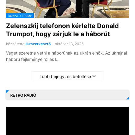
DONALD TRUMP
Zelenszkij telefonon kérlelte Donald
Trumpot, hogy zárjuk le a háborút
közzétette
Hírszerkesztő
-
október 13, 2025
Véget szeretne vetni a háborúnak az ukrán elnök. Az ukrajnai
háború fejleményeiről és l…
Több bejegyzés betöltése
RETRO RÁDIÓ