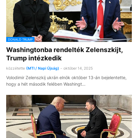
DONALD TRUMP
Washingtonba rendelték Zelenszkijt,
Trump intézkedik
közzétette
(MTI / Napi Újság)
-
október 14, 2025
Volodimir Zelenszkij ukrán elnök október 13-án bejelentette,
hogy a hét második felében Washingt…