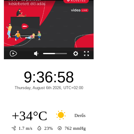
+34°C
Derűs
1.7 m/s
23%
762
mmHg