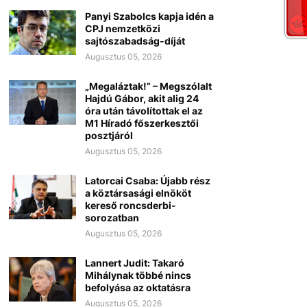
Panyi Szabolcs kapja idén a
CPJ nemzetközi
sajtószabadság-díját
Augusztus 05, 2026
„Megaláztak!” – Megszólalt
Hajdú Gábor, akit alig 24
óra után távolítottak el az
M1 Híradó főszerkesztői
posztjáról
Augusztus 05, 2026
Latorcai Csaba: Újabb rész
a köztársasági elnököt
kereső roncsderbi-
sorozatban
Augusztus 05, 2026
Lannert Judit: Takaró
Mihálynak többé nincs
befolyása az oktatásra
Augusztus 05, 2026