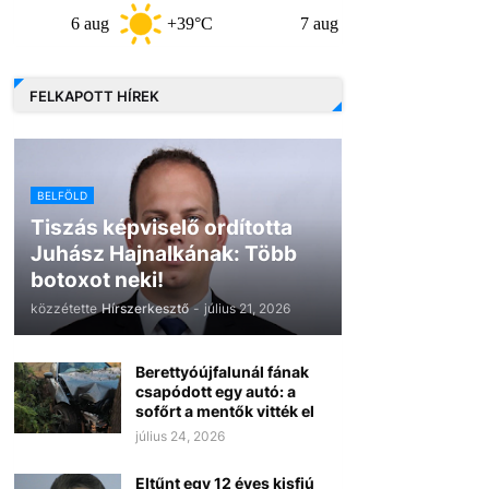
6 aug
+39°C
7 aug
+32°C
8 
FELKAPOTT HÍREK
BELFÖLD
Tiszás képviselő ordította
Juhász Hajnalkának: Több
botoxot neki!
közzétette
Hírszerkesztő
-
július 21, 2026
Berettyóújfalunál fának
csapódott egy autó: a
sofőrt a mentők vitték el
július 24, 2026
Eltűnt egy 12 éves kisfiú