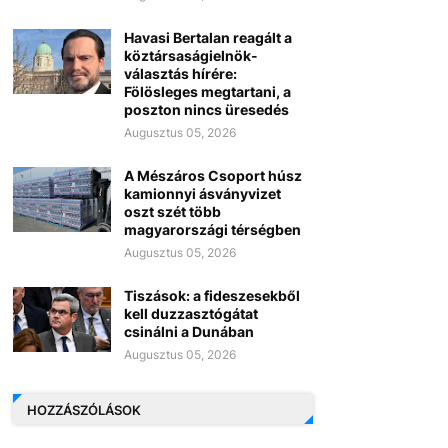
Havasi Bertalan reagált a
köztársaságielnök-
választás hírére:
Fölösleges megtartani, a
poszton nincs üresedés
Augusztus 05, 2026
A Mészáros Csoport húsz
kamionnyi ásványvizet
oszt szét több
magyarországi térségben
Augusztus 05, 2026
Tiszások: a fideszesekből
kell duzzasztógátat
csinálni a Dunában
Augusztus 05, 2026
HOZZÁSZÓLÁSOK