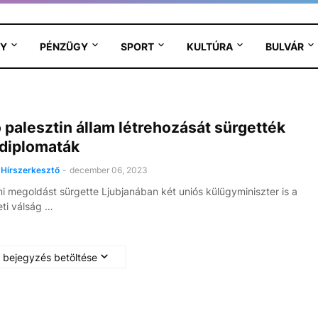
Y
PÉNZÜGY
SPORT
KULTÚRA
BULVÁR
 palesztin állam létrehozását sürgették
 diplomaták
Hírszerkesztő
-
december 06, 2023
mi megoldást sürgette Ljubjanában két uniós külügyminiszter is a
eti válság …
 bejegyzés betöltése