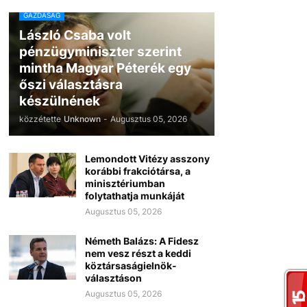
GAZDASÁG
László Csaba volt
pénzügyminiszter szerint
mintha Magyar Péterék egy
őszi választásra
készülnének
közzétette
Unknown
-
Augusztus 05, 2026
Lemondott Vitézy asszony
korábbi frakciótársa, a
minisztériumban
folytathatja munkáját
Augusztus 05, 2026
Németh Balázs: A Fidesz
nem vesz részt a keddi
köztársaságielnök-
választáson
Augusztus 05, 2026