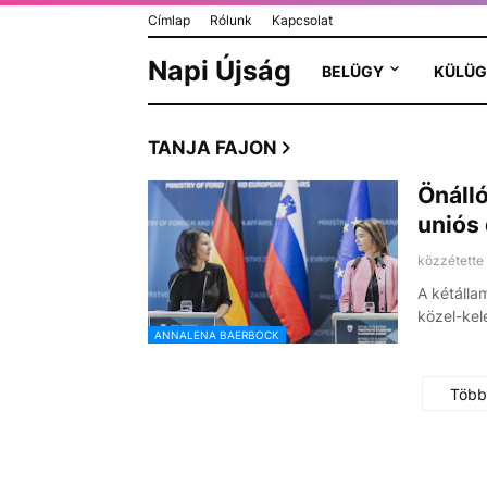
Címlap
Rólunk
Kapcsolat
Napi Újság
BELÜGY
KÜLÜG
TANJA FAJON
Önálló
uniós
közzétette
A kétálla
közel-kel
ANNALENA BAERBOCK
Több