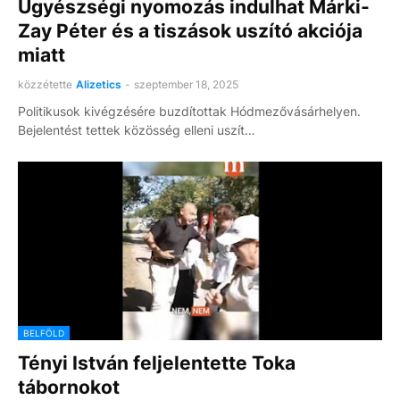
Ügyészségi nyomozás indulhat Márki-
Zay Péter és a tiszások uszító akciója
miatt
közzétette
Alizetics
-
szeptember 18, 2025
Politikusok kivégzésére buzdítottak Hódmezővásárhelyen.
Bejelentést tettek közösség elleni uszít…
BELFÖLD
Tényi István feljelentette Toka
tábornokot