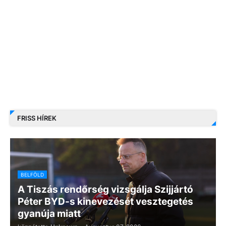
FRISS HÍREK
BELFÖLD
A Tiszás rendőrség vizsgálja Szijjártó
Péter BYD-s kinevezését vesztegetés
gyanúja miatt