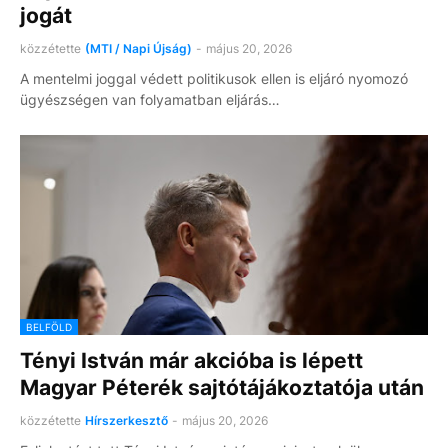
jogát
közzétette
(MTI / Napi Újság)
-
május 20, 2026
A mentelmi joggal védett politikusok ellen is eljáró nyomozó
ügyészségen van folyamatban eljárás…
BELFÖLD
Tényi István már akcióba is lépett
Magyar Péterék sajtótájákoztatója után
közzétette
Hírszerkesztő
-
május 20, 2026