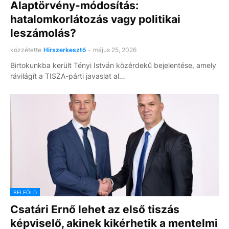
Alaptörvény-módosítás:
hatalomkorlátozás vagy politikai
leszámolás?
közzétette
Hírszerkesztő
-
május 25, 2026
Birtokunkba került Tényi István közérdekű bejelentése, amely
rávilágít a TISZA-párti javaslat al…
BELFÖLD
Csatári Ernő lehet az első tiszás
képviselő, akinek kikérhetik a mentelmi