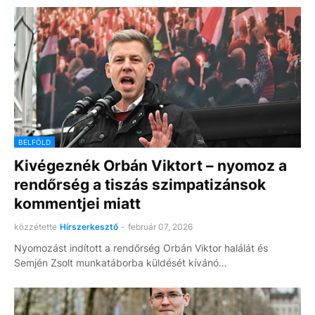
BELFÖLD
Kivégeznék Orbán Viktort – nyomoz a
rendőrség a tiszás szimpatizánsok
kommentjei miatt
közzétette
Hírszerkesztő
-
február 07, 2026
Nyomozást indított a rendőrség Orbán Viktor halálát és
Semjén Zsolt munkatáborba küldését kívánó…