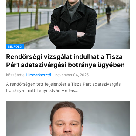
BELFÖLD
Rendőrségi vizsgálat indulhat a Tisza
Párt adatszivárgási botránya ügyében
közzétette
Hírszerkesztő
-
november 04, 2025
A rendőrségen tett feljelentést a Tisza Párt adatszivárgási
botránya miatt Tényi István – értes…