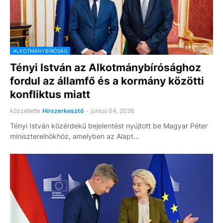
ALKOTMÁNYBÍRÓSÁG
Tényi István az Alkotmánybírósághoz
fordul az államfő és a kormány közötti
konfliktus miatt
közzétette
Hírszerkesztő
-
június 04, 2026
Tényi István közérdekű bejelentést nyújtott be Magyar Péter
miniszterelnökhöz, amelyben az Alapt…