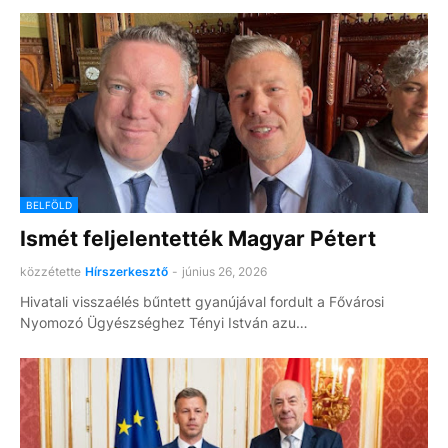
BELFÖLD
Ismét feljelentették Magyar Pétert
közzétette
Hírszerkesztő
-
június 26, 2026
Hivatali visszaélés bűntett gyanújával fordult a Fővárosi
Nyomozó Ügyészséghez Tényi István azu…