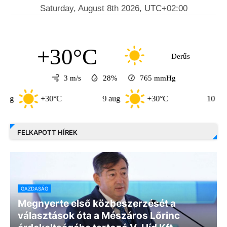
+30°C
Derűs
3 m/s
28%
765
mmHg
30°C
9 aug
+30°C
10 aug
+33°
FELKAPOTT HÍREK
GAZDASÁG
Megnyerte első közbeszerzését a
választások óta a Mészáros Lőrinc