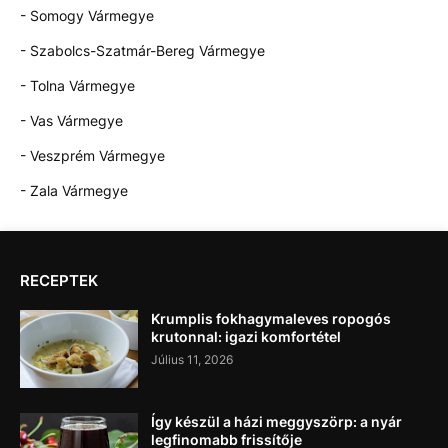
- Somogy Vármegye
- Szabolcs-Szatmár-Bereg Vármegye
- Tolna Vármegye
- Vas Vármegye
- Veszprém Vármegye
- Zala Vármegye
RECEPTEK
Krumplis fokhagymaleves ropogós
krutonnal: igazi komfortétel
Július 11, 2026
Így készül a házi meggyszörp: a nyár
legfinomabb frissítője