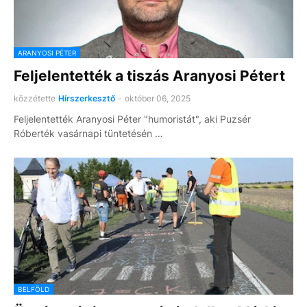
ARANYOSI PÉTER
Feljelentették a tiszás Aranyosi Pétert
közzétette
Hírszerkesztő
-
október 06, 2025
Feljelentették Aranyosi Péter "humoristát", aki Puzsér
Róberték vasárnapi tüntetésén …
BELFÖLD