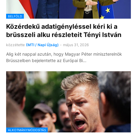
BELFÖLD
Közérdekű adatigényléssel kéri ki a
brüsszeli alku részleteit Tényi István
közzétette
(MTI / Napi Újság)
-
május 31, 2026
Alig két nappal azután, hogy Magyar Péter miniszterelnök
Brüsszelben bejelentette az Európai Bi…
ALKOTMÁNYMÓDOSÍTÁS