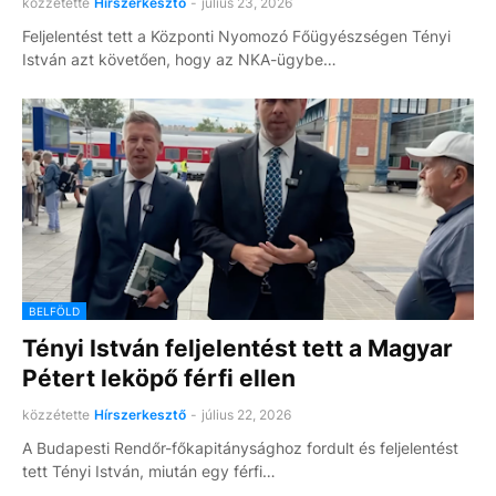
közzétette
Hírszerkesztő
-
július 23, 2026
Feljelentést tett a Központi Nyomozó Főügyészségen Tényi
István azt követően, hogy az NKA-ügybe…
BELFÖLD
Tényi István feljelentést tett a Magyar
Pétert leköpő férfi ellen
közzétette
Hírszerkesztő
-
július 22, 2026
A Budapesti Rendőr-főkapitánysághoz fordult és feljelentést
tett Tényi István, miután egy férfi…