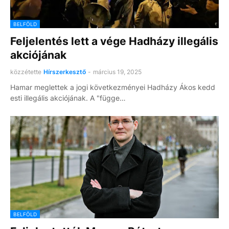
BELFÖLD
Feljelentés lett a vége Hadházy illegális
akciójának
közzétette
Hírszerkesztő
-
március 19, 2025
Hamar meglettek a jogi következményei Hadházy Ákos kedd
esti illegális akciójának. A "függe…
BELFÖLD