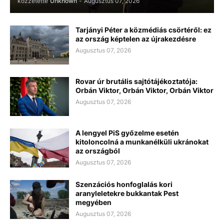
közzétette
Unknown
-
Augusztus 07, 2026
Tarjányi Péter a közmédiás csörtéről: ez
az ország képtelen az újrakezdésre
Augusztus 07, 2026
Rovar úr brutális sajtótájékoztatója:
Orbán Viktor, Orbán Viktor, Orbán Viktor
Augusztus 07, 2026
A lengyel PiS győzelme esetén
kitoloncolná a munkanélküli ukránokat
az országból
Augusztus 07, 2026
Szenzációs honfoglalás kori
aranyleletekre bukkantak Pest
megyében
Augusztus 07, 2026