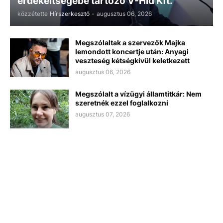
érdekeltségébe tartozó V-Híd Kft.
közzétette
Hírszerkesztő
-
augusztus 06, 2026
Megszólaltak a szervezők Majka
lemondott koncertje után: Anyagi
veszteség kétségkívül keletkezett
augusztus 06, 2026
Megszólalt a vízügyi államtitkár: Nem
szeretnék ezzel foglalkozni
augusztus 07, 2026