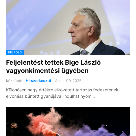
BELFÖLD
Feljelentést tettek Bige László
vagyonkimentési ügyében
közzétette
Hírszerkesztő
-
április 09, 2025
Különösen nagy értékre elkövetett tartozás fedezetének
elvonása bűntett gyanújával indulhat nyom…