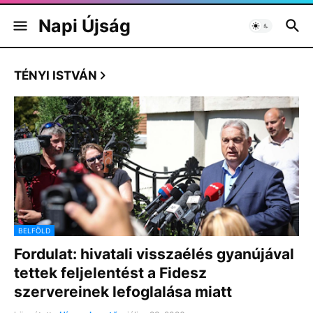
Napi Újság
TÉNYI ISTVÁN
BELFÖLD
Fordulat: hivatali visszaélés gyanújával
tettek feljelentést a Fidesz
szervereinek lefoglalása miatt