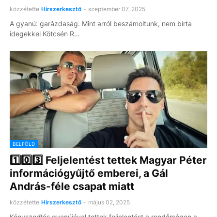
közzétette
Hírszerkesztő
-
szeptember 07, 2025
A gyanú: garázdaság. Mint arról beszámoltunk, nem bírta
idegekkel Kötcsén R…
BELFÖLD
1️⃣0️⃣3️⃣ Feljelentést tettek Magyar Péter
információgyűjtő emberei, a Gál
András-féle csapat miatt
közzétette
Hírszerkesztő
-
május 02, 2025
Kényszerítés gyanújával tettek feljelentést a rendőrségen a