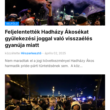
BELFÖLD
Feljelentették Hadházy Ákosékat
gyülekezési joggal való visszaélés
gyanúja miatt
közzétette
Hírszerkesztő
-
április 02, 2025
Nem maradtak el a jogi következményei Hadházy Ákos
harmadik pride-párti tüntetésének sem. A köz…