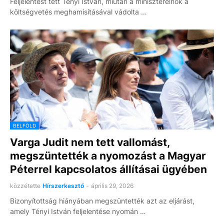
Feljelentést tett Tényi István, miután a miniszterelnök a
költségvetés meghamisításával vádolta …
BELFÖLD
Varga Judit nem tett vallomást,
megszüntették a nyomozást a Magyar
Péterrel kapcsolatos állításai ügyében
közzétette
Hírszerkesztő
-
április 29, 2026
Bizonyítottság hiányában megszüntették azt az eljárást,
amely Tényi István feljelentése nyomán …