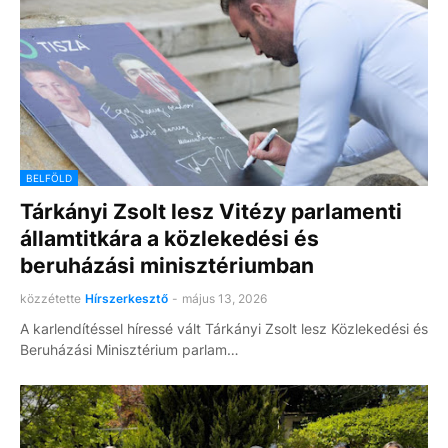
BELFÖLD
Tárkányi Zsolt lesz Vitézy parlamenti
államtitkára a közlekedési és
beruházási minisztériumban
közzétette
Hírszerkesztő
-
május 13, 2026
A karlendítéssel híressé vált Tárkányi Zsolt lesz Közlekedési és
Beruházási Minisztérium parlam…