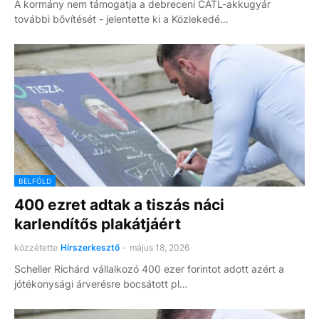
A kormány nem támogatja a debreceni CATL-akkugyár
további bővítését - jelentette ki a Közlekedé…
BELFÖLD
400 ezret adtak a tiszás náci
karlendítős plakátjáért
közzétette
Hírszerkesztő
-
május 18, 2026
Scheller Richárd vállalkozó 400 ezer forintot adott azért a
jótékonysági árverésre bocsátott pl…