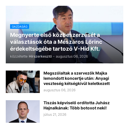
GAZDASÁG
Megnyerte első közbeszerzését a
választások óta a Mészáros Lőrinc
érdekeltségébe tartozó V-Híd Kft.
közzétette
Hírszerkesztő
-
augusztus 06, 2026
Megszólaltak a szervezők Majka
lemondott koncertje után: Anyagi
veszteség kétségkívül keletkezett
augusztus 06, 2026
Tiszás képviselő ordította Juhász
Hajnalkának: Több botoxot neki!
július 21, 2026