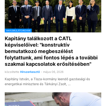
AKKUMULÁTORGYÁR
Kapitány találkozott a CATL
képviselőivel: "konstruktív
bemutatkozó megbeszélést
folytattunk, ami fontos lépés a további
szakmai kapcsolatok erősítésében"
közzétette
Hírszerkesztő
-
május 06, 2026
Kapitány István, a Tisza-kormány leendő gazdasági és
energetikai minisztere és Tárkányi Zsolt, …