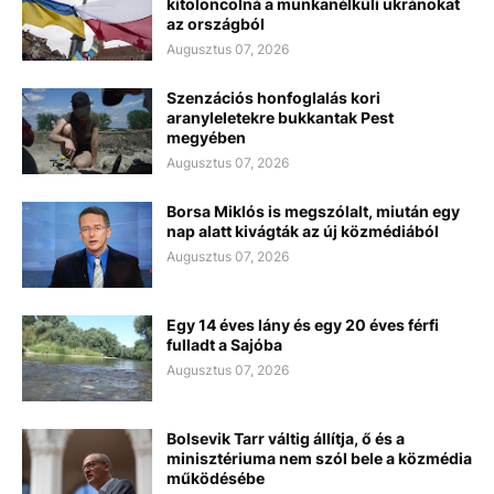
kitoloncolná a munkanélküli ukránokat
az országból
Augusztus 07, 2026
Szenzációs honfoglalás kori
aranyleletekre bukkantak Pest
megyében
Augusztus 07, 2026
Borsa Miklós is megszólalt, miután egy
nap alatt kivágták az új közmédiából
Augusztus 07, 2026
Egy 14 éves lány és egy 20 éves férfi
fulladt a Sajóba
Augusztus 07, 2026
Bolsevik Tarr váltig állítja, ő és a
minisztériuma nem szól bele a közmédia
működésébe