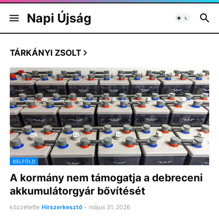
Napi Újság
TÁRKÁNYI ZSOLT
BELFÖLD
A kormány nem támogatja a debreceni
akkumulátorgyár bővítését
közzétette
Hírszerkesztő
-
május 31, 2026