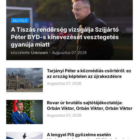
BELFÖLD
A Tiszás rendőrség vizsgálja Szijjártó
Péter BYD-s kinevezését vesztegetés
gyanúja miatt
közzétette
Unknown
-
Augusztus 07, 2026
Tarjányi Péter a közmédiás csörtéről: ez
az ország képtelen az újrakezdésre
Augusztus 07, 2026
Rovar úr brutális sajtótájékoztatója:
Orbán Viktor, Orbán Viktor, Orbán Viktor
Augusztus 07, 2026
A lengyel PiS győzelme esetén