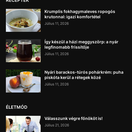
RECEPTEK
Krumplis fokhagymaleves ropogós
krutonnal: igazi komfortétel
Július 11, 2026
Így készül a házi meggyszörp: a nyár
legfinomabb frissítője
Július 11, 2026
Nyári barackos-túrós pohárkrém: puha
piskóta kerül a rétegek közé
Július 11, 2026
ÉLETMÓD
Válasszunk végre főnököt is!
Július 21, 2026