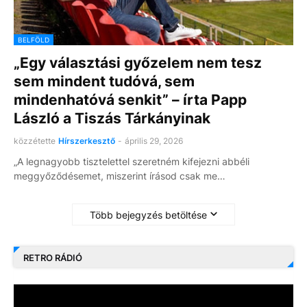
BELFÖLD
„Egy választási győzelem nem tesz
sem mindent tudóvá, sem
mindenhatóvá senkit” – írta Papp
László a Tiszás Tárkányinak
közzétette
Hírszerkesztő
-
április 29, 2026
„A legnagyobb tisztelettel szeretném kifejezni abbéli
meggyőződésemet, miszerint írásod csak me…
Több bejegyzés betöltése
RETRO RÁDIÓ