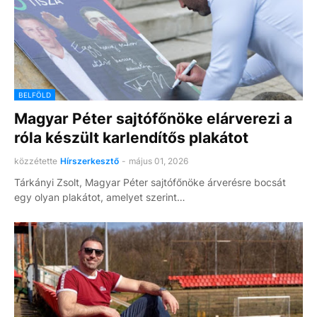
BELFÖLD
Magyar Péter sajtófőnöke elárverezi a
róla készült karlendítős plakátot
közzétette
Hírszerkesztő
-
május 01, 2026
Tárkányi Zsolt, Magyar Péter sajtófőnöke árverésre bocsát
egy olyan plakátot, amelyet szerint…