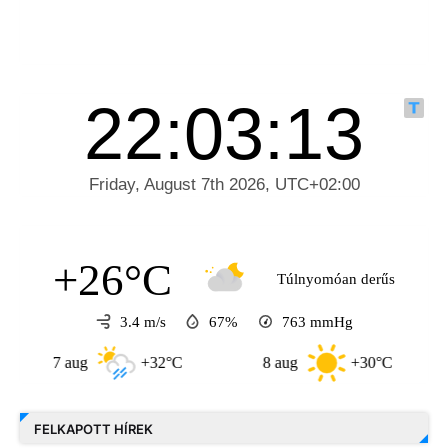
+26°C
Túlnyomóan derűs
3.4 m/s
67%
763
mmHg
7 aug
+32°C
8 aug
+30°C
9 a
FELKAPOTT HÍREK