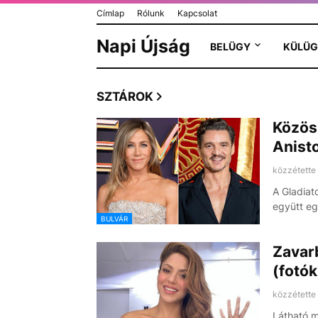
Címlap
Rólunk
Kapcsolat
Napi Újság
BELÜGY
KÜLÜG
SZTÁROK
Közös
Anisto
közzétette
A Gladiato
együtt eg
BULVÁR
Zavar
(fotók
közzétette
Látható m