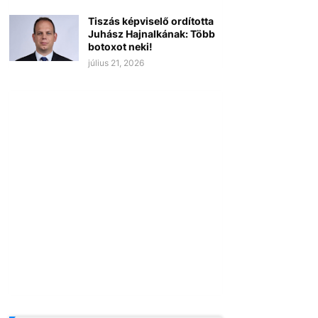
Tiszás képviselő ordította
Juhász Hajnalkának: Több
botoxot neki!
július 21, 2026