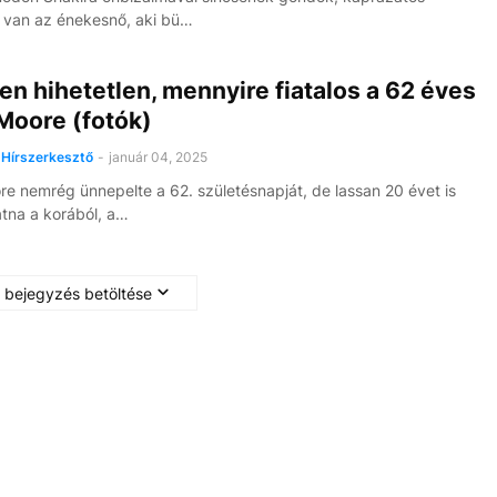
 van az énekesnő, aki bü…
n hihetetlen, mennyire fiatalos a 62 éves
Moore (fotók)
Hírszerkesztő
-
január 04, 2025
e nemrég ünnepelte a 62. születésnapját, de lassan 20 évet is
tna a korából, a…
 bejegyzés betöltése