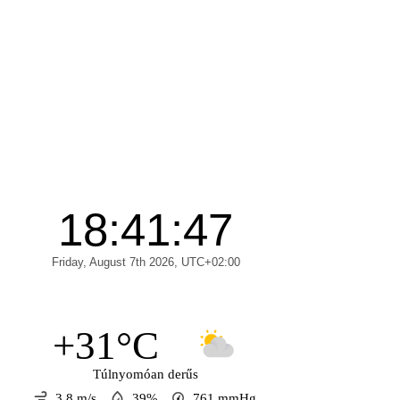
+31°C
Túlnyomóan derűs
3.8 m/s
39%
761
mmHg