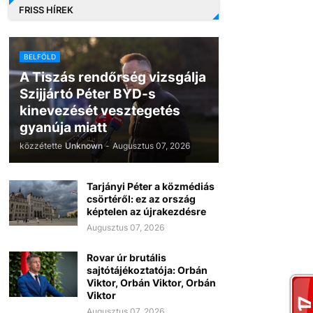
FRISS HÍREK
BELFÖLD
A Tiszás rendőrség vizsgálja
Szijjártó Péter BYD-s
kinevezését vesztegetés
gyanúja miatt
közzétette
Unknown
-
Augusztus 07, 2026
Tarjányi Péter a közmédiás
csörtéről: ez az ország
képtelen az újrakezdésre
Augusztus 07, 2026
Rovar úr brutális
sajtótájékoztatója: Orbán
Viktor, Orbán Viktor, Orbán
Viktor
Augusztus 07, 2026