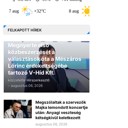
aug
+32°C
8 aug
+30°C
9 aug
FELKAPOTT HÍREK
GAZDASÁG
Megnyerte első
közbeszerzését a
választások óta a Mészáros
Lőrinc érdekeltségébe
tartozó V-Híd Kft.
közzétette
Hírszerkesztő
-
augusztus 06, 2026
Megszólaltak a szervezők
Majka lemondott koncertje
után: Anyagi veszteség
kétségkívül keletkezett
augusztus 06, 2026