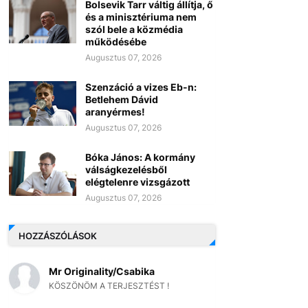
Bolsevik Tarr váltig állítja, ő
és a minisztériuma nem
szól bele a közmédia
működésébe
Augusztus 07, 2026
Szenzáció a vizes Eb-n:
Betlehem Dávid
aranyérmes!
Augusztus 07, 2026
Bóka János: A kormány
válságkezelésből
elégtelenre vizsgázott
Augusztus 07, 2026
HOZZÁSZÓLÁSOK
Mr Originality/Csabika
KÖSZÖNÖM A TERJESZTÉST !