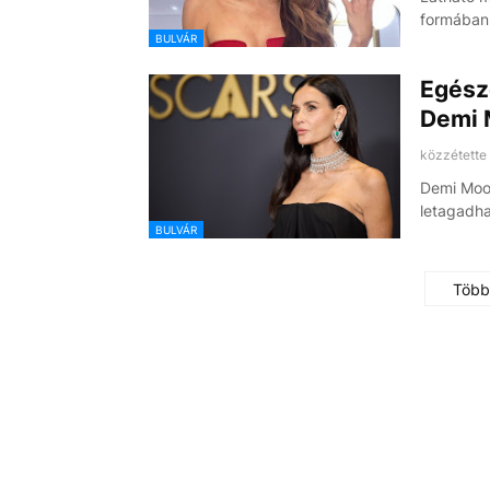
formában
BULVÁR
Egésze
Demi 
közzétette
Demi Moor
letagadha
BULVÁR
Több