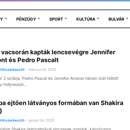
Y
PÉNZÜGY
SPORT
KULTÚRA
BULVÁR
 vacsorán kapták lencsevégre Jennifer
nt és Pedro Pascalt
Hírszerkesztő
-
március 25, 2025
r 2 sztárja, Pedro Pascal és Jennifer Aniston három órát töltött
y hollywoodi…
ba ejtően látványos formában van Shakira
)
Hírszerkesztő
-
január 04, 2025
ódon Shakira önbizalmával sincsenek gondok, káprázatos