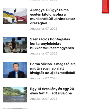
A lengyel PiS győzelme
esetén kitoloncolná a
munkanélküli ukránokat az
országból
Augusztus 07, 2026
Szenzációs honfoglalás
kori aranyleletekre
bukkantak Pest megyében
Augusztus 07, 2026
Borsa Miklós is megszólalt,
miután egy nap alatt
kivágták az új közmédiából
Augusztus 07, 2026
Egy 14 éves lány és egy 20
éves férfi fulladt a Sajóba
Augusztus 07, 2026