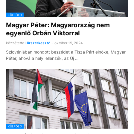
KÜLFÖLD
Magyar Péter: Magyarország nem
egyenlő Orbán Viktorral
közzétette
Hírszerkesztő
-
október 19, 2024
Szlovéniában mondott beszédet a Tisza Párt elnöke, Magyar
Péter, ahová a helyi ellenzék, az Új …
KÜLFÖLD