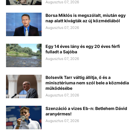
Augusztus 07, 2026
Borsa Miklós is megszólalt, miután egy
nap alatt kivágták az új közmédiából
Augusztus 07, 2026
Egy 14 éves lány és egy 20 éves férfi
fulladt a Sajóba
Augusztus 07, 2026
Bolsevik Tarr váltig állítja, ő és a
minisztériuma nem szól bele a közmédia
működésébe
Augusztus 07, 2026
Szenzáció a vizes Eb-n: Betlehem Dávid
aranyérmes!
Augusztus 07, 2026