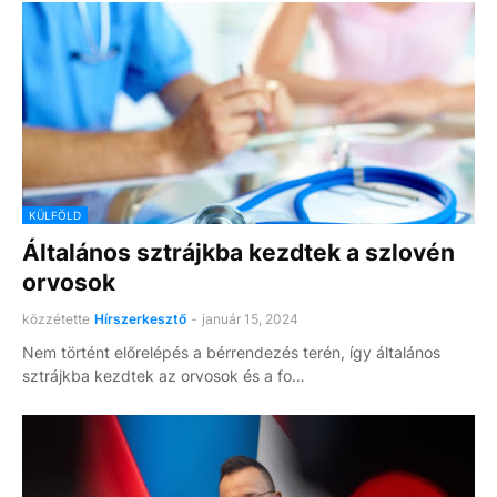
KÜLFÖLD
Általános sztrájkba kezdtek a szlovén
orvosok
közzétette
Hírszerkesztő
-
január 15, 2024
Nem történt előrelépés a bérrendezés terén, így általános
sztrájkba kezdtek az orvosok és a fo…