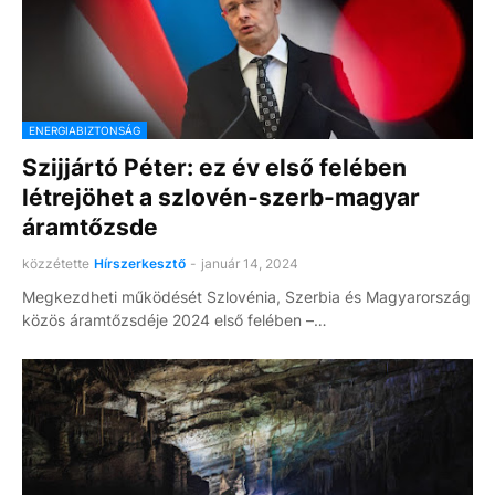
ENERGIABIZTONSÁG
Szijjártó Péter: ez év első felében
létrejöhet a szlovén-szerb-magyar
áramtőzsde
közzétette
Hírszerkesztő
-
január 14, 2024
Megkezdheti működését Szlovénia, Szerbia és Magyarország
közös áramtőzsdéje 2024 első felében –…