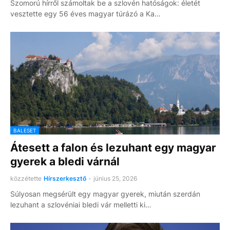
Szomorú hírről számoltak be a szlovén hatóságok: életét
vesztette egy 56 éves magyar túrázó a Ka…
BALESET
Átesett a falon és lezuhant egy magyar
gyerek a bledi várnál
közzétette
Hírszerkesztő
-
június 25, 2026
Súlyosan megsérült egy magyar gyerek, miután szerdán
lezuhant a szlovéniai bledi vár melletti ki…