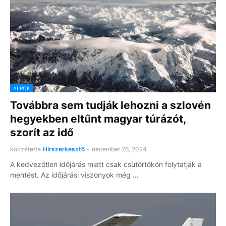
ALPOK
Továbbra sem tudják lehozni a szlovén
hegyekben eltűnt magyar túrázót,
szorít az idő
közzétette
Hírszerkesztő
-
december 26, 2024
A kedvezőtlen időjárás miatt csak csütörtökön folytatják a
mentést. Az időjárási viszonyok még …