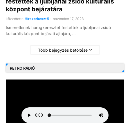
festettek a ljubljanai zsidó kulturális
központ bejáratára
közzétette
Hírszerkesztő
-
november 17, 2023
Ismeretlenek horogkeresztet festettek a ljubljanai zsidó
kulturális központ bejárati ajtajára, …
Több bejegyzés betöltése
RETRO RÁDIÓ