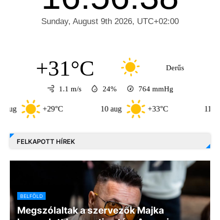
+31°C
Derűs
1.1 m/s
24%
764
mmHg
+29°C
10 aug
+33°C
11 aug
+35
FELKAPOTT HÍREK
BELFÖLD
Megszólaltak a szervezők Majka