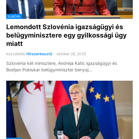
EURÓPA
Lemondott Szlovénia igazságügyi és
belügyminisztere egy gyilkossági ügy
miatt
közzétette
Hírszerkesztő
-
október 28, 2025
Szlovénia két minisztere, Andreja Katic igazságügyi és
Bostjan Poklukar belügyminiszter benyúj…