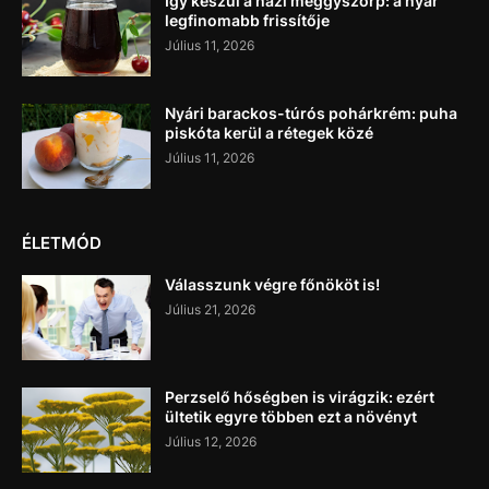
Így készül a házi meggyszörp: a nyár
legfinomabb frissítője
Július 11, 2026
Nyári barackos-túrós pohárkrém: puha
piskóta kerül a rétegek közé
Július 11, 2026
ÉLETMÓD
Válasszunk végre főnököt is!
Július 21, 2026
Perzselő hőségben is virágzik: ezért
ültetik egyre többen ezt a növényt
Július 12, 2026