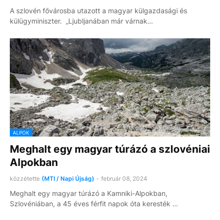
A szlovén fővárosba utazott a magyar külgazdasági és
külügyminiszter. „Ljubljanában már várnak…
ALPOK
Meghalt egy magyar túrázó a szlovéniai
Alpokban
közzétette
(MTI / Napi Újság)
-
február 08, 2024
Meghalt egy magyar túrázó a Kamniki-Alpokban,
Szlovéniában, a 45 éves férfit napok óta keresték …