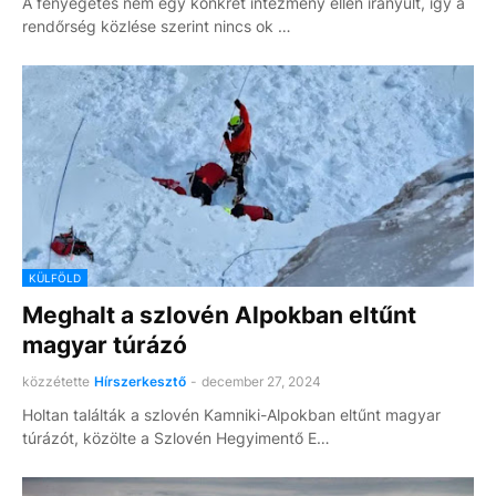
A fenyegetés nem egy konkrét intézmény ellen irányult, így a
rendőrség közlése szerint nincs ok …
KÜLFÖLD
Meghalt a szlovén Alpokban eltűnt
magyar túrázó
közzétette
Hírszerkesztő
-
december 27, 2024
Holtan találták a szlovén Kamniki-Alpokban eltűnt magyar
túrázót, közölte a Szlovén Hegyimentő E…