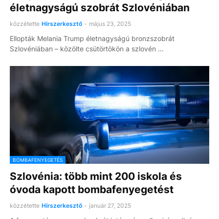
életnagyságú szobrát Szlovéniában
közzétette
Hírszerkesztő
-
május 23, 2025
Ellopták Melania Trump életnagyságú bronzszobrát
Szlovéniában – közölte csütörtökön a szlovén …
BOMBAFENYEGETÉS
Szlovénia: több mint 200 iskola és
óvoda kapott bombafenyegetést
közzétette
Hírszerkesztő
-
január 27, 2025