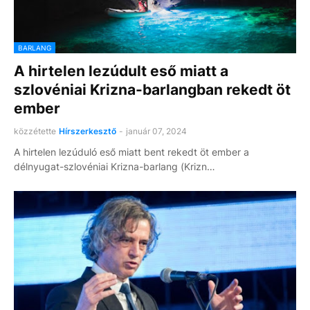
BARLANG
A hirtelen lezúdult eső miatt a
szlovéniai Krizna-barlangban rekedt öt
ember
közzétette
Hírszerkesztő
-
január 07, 2024
A hirtelen lezúduló eső miatt bent rekedt öt ember a
délnyugat-szlovéniai Krizna-barlang (Krizn…