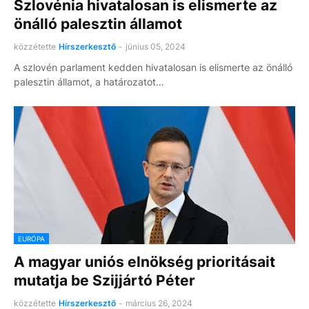
Szlovénia hivatalosan is elismerte az
önálló palesztin államot
közzétette
Hírszerkesztő
-
június 05, 2024
A szlovén parlament kedden hivatalosan is elismerte az önálló
palesztin államot, a határozatot…
EURÓPA
A magyar uniós elnökség prioritásait
mutatja be Szijjártó Péter
közzétette
Hírszerkesztő
-
március 26, 2024