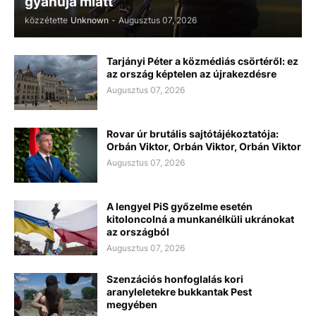
gyanúja miatt
közzétette
Unknown
-
Augusztus 07, 2026
Tarjányi Péter a közmédiás csörtéről: ez
az ország képtelen az újrakezdésre
Augusztus 07, 2026
Rovar úr brutális sajtótájékoztatója:
Orbán Viktor, Orbán Viktor, Orbán Viktor
Augusztus 07, 2026
A lengyel PiS győzelme esetén
kitoloncolná a munkanélküli ukránokat
az országból
Augusztus 07, 2026
Szenzációs honfoglalás kori
aranyleletekre bukkantak Pest
megyében