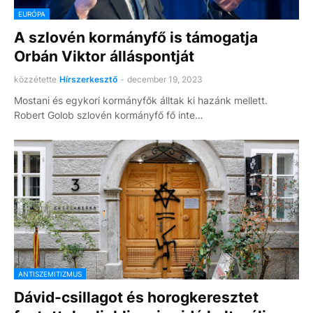
EURÓPA
A szlovén kormányfő is támogatja
Orbán Viktor álláspontját
közzétette
Hírszerkesztő
-
december 19, 2023
Mostani és egykori kormányfők álltak ki hazánk mellett.
Robert Golob szlovén kormányfő fő inte…
ANTISZEMITIZMUS
Dávid-csillagot és horogkeresztet