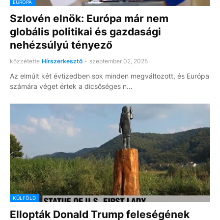
EURÓPA
Szlovén elnök: Európa már nem
globális politikai és gazdasági
nehézsúlyú tényező
közzétette
Hírszerkesztő
-
szeptember 02, 2025
Az elmúlt két évtizedben sok minden megváltozott, és Európa
számára véget értek a dicsőséges n…
KÜLFÖLD
Ellopták Donald Trump feleségének