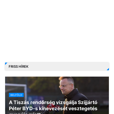
FRISS HÍREK
BELFÖLD
A Tiszás rendőrség vizsgálja Szijjártó
Péter BYD-s kinevezését vesztegetés