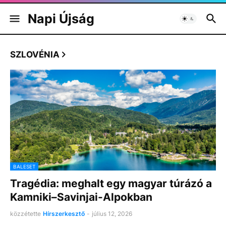
Napi Újság
SZLOVÉNIA
BALESET
Tragédia: meghalt egy magyar túrázó a
Kamniki–Savinjai-Alpokban
közzétette
Hírszerkesztő
-
július 12, 2026