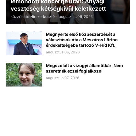
lemondott koncertje után: Anyagi
veszteség kétségkívül keletkezett
közzétette
Hírszerkesztő
-
augusztus 06, 2026
Megnyerte első közbeszerzését a
választások óta a Mészáros Lőrinc
érdekeltségébe tartozó V-Híd Kft.
augusztus 06, 2026
Megszólalt a vízügyi államtitkár: Nem
szeretnék ezzel foglalkozni
augusztus 07, 2026