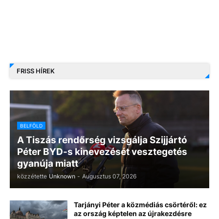
FRISS HÍREK
BELFÖLD
A Tiszás rendőrség vizsgálja Szijjártó
Péter BYD-s kinevezését vesztegetés
gyanúja miatt
közzétette
Unknown
-
Augusztus 07, 2026
Tarjányi Péter a közmédiás csörtéről: ez
az ország képtelen az újrakezdésre