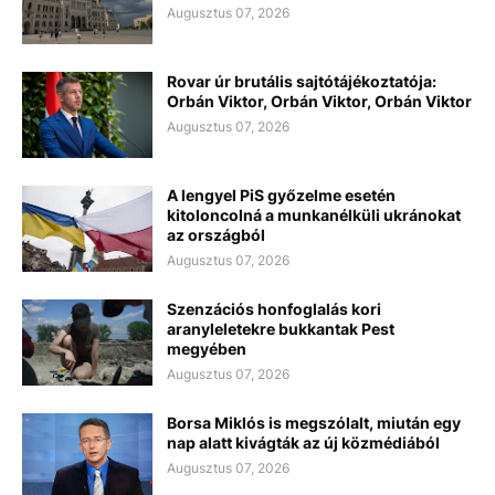
Augusztus 07, 2026
Rovar úr brutális sajtótájékoztatója:
Orbán Viktor, Orbán Viktor, Orbán Viktor
Augusztus 07, 2026
A lengyel PiS győzelme esetén
kitoloncolná a munkanélküli ukránokat
az országból
Augusztus 07, 2026
Szenzációs honfoglalás kori
aranyleletekre bukkantak Pest
megyében
Augusztus 07, 2026
Borsa Miklós is megszólalt, miután egy
nap alatt kivágták az új közmédiából
Augusztus 07, 2026