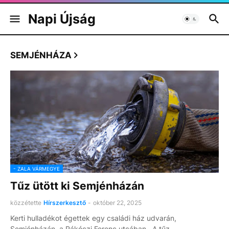
Napi Újság
SEMJÉNHÁZA
- ZALA VÁRMEGYE
Tűz ütött ki Semjénházán
közzétette
Hírszerkesztő
-
október 22, 2025
Kerti hulladékot égettek egy családi ház udvarán,
Semjénházán, a Rákóczi Ferenc utcában. A tűz …