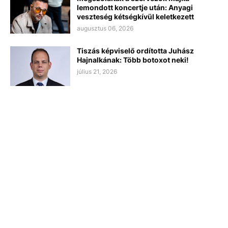
lemondott koncertje után: Anyagi
veszteség kétségkívül keletkezett
augusztus 06, 2026
Tiszás képviselő ordította Juhász
Hajnalkának: Több botoxot neki!
július 21, 2026