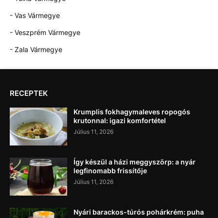
- Vas Vármegye
- Veszprém Vármegye
- Zala Vármegye
RECEPTEK
Krumplis fokhagymaleves ropogós
krutonnal: igazi komfortétel
Július 11, 2026
Így készül a házi meggyszörp: a nyár
legfinomabb frissítője
Július 11, 2026
Nyári barackos-túrós pohárkrém: puha