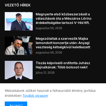
VEZETŐ HÍREK
Megnyerte első közbeszerzését a
választások óta a Mészáros Lőrinc
érdekeltségébe tartozó V-Híd Kft.
augusztus 06, 2026
Megszólaltak a szervezők Majka
lemondott koncertje után: Anyagi
veszteség kétségkívül keletkezett
augusztus 06, 2026
Tiszás képviselő ordította Juhász
Hajnalkának: Több botoxot neki!
július 21, 2026
Weboldalunk sütiket használ a felhasználói élmény javítása
érdekében
Tovább olvasom
Címlap
Rólunk
Kapcsolat
Accept !