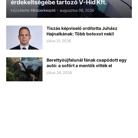
érdekeltségébe tartozó V-Híd Kft.
közzétette
Hírszerkesztő
-
augusztus 06, 2026
Tiszás képviselő ordította Juhász
Hajnalkának: Több botoxot neki!
július 21, 2026
Berettyóújfalunál fának csapódott egy
autó: a sofőrt a mentők vitték el
július 24, 2026