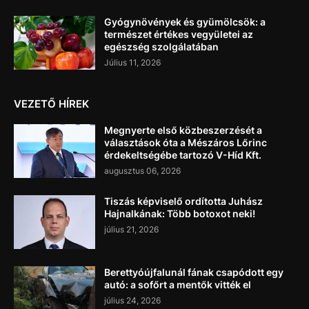
Gyógynövények és gyümölcsök: a
természet értékes vegyületei az
egészség szolgálatában
Július 11, 2026
VEZETŐ HÍREK
Megnyerte első közbeszerzését a
választások óta a Mészáros Lőrinc
érdekeltségébe tartozó V-Híd Kft.
augusztus 06, 2026
Tiszás képviselő ordította Juhász
Hajnalkának: Több botoxot neki!
július 21, 2026
Berettyóújfalunál fának csapódott egy
autó: a sofőrt a mentők vitték el
július 24, 2026