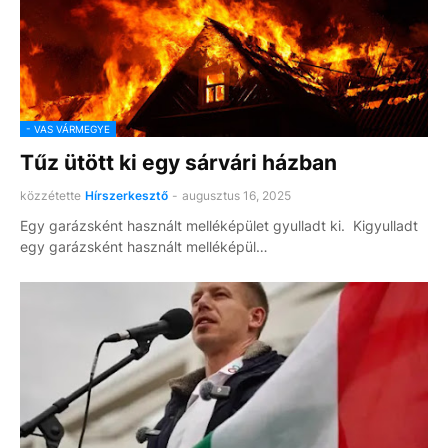
- VAS VÁRMEGYE
Tűz ütött ki egy sárvári házban
közzétette
Hírszerkesztő
-
augusztus 16, 2025
Egy garázsként használt melléképület gyulladt ki. Kigyulladt
egy garázsként használt melléképül…