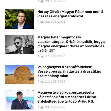
Augusztus 06, 2026
Hortay Olivér: Magyar Péter nem mond
igazat az energiatárolókról
Augusztus 06, 2026
Magyar Péter megint csak
visszamutogat: „Orbánék tudták, hogy a
magyar energiarendszer az összedőlés
szélén áll”
Augusztus 06, 2026
Válsághelyzet a szántóföldeken:
Veszélyben az állattartás a drasztikus
szalmahiány miatt
Augusztus 06, 2026
Megnyerte első közbeszerzését a
választások óta a Mészáros Lőrinc
érdekeltségébe tartozó V-Híd Kft.
Augusztus 06, 2026