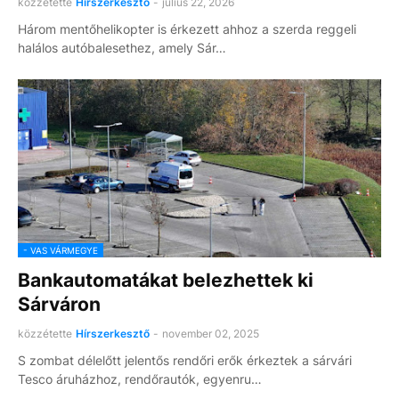
közzétette
Hírszerkesztő
-
július 22, 2026
Három mentőhelikopter is érkezett ahhoz a szerda reggeli
halálos autóbalesethez, amely Sár…
- VAS VÁRMEGYE
Bankautomatákat belezhettek ki
Sárváron
közzétette
Hírszerkesztő
-
november 02, 2025
S zombat délelőtt jelentős rendőri erők érkeztek a sárvári
Tesco áruházhoz, rendőrautók, egyenru…