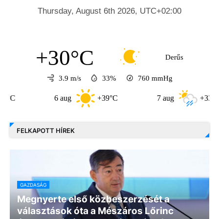
+30°C
Derűs
3.9 m/s
33%
760
mmHg
6 aug
+39°C
7 aug
+33°C
FELKAPOTT HÍREK
GAZDASÁG
Megnyerte első közbeszerzését a
választások óta a Mészáros Lőrinc