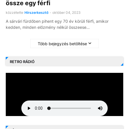
össze egy férfi
közzétette
Hírszerkesztő
-
október 04, 2023
A sárvári fürdőben pihent egy 70 év körüli férfi, amikor
kedden, minden előzmény nélkül összeese…
Több bejegyzés betöltése
RETRO RÁDIÓ