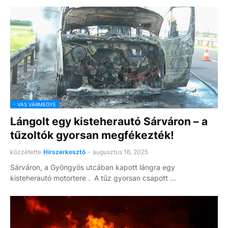
- VAS VÁRMEGYE
Lángolt egy kisteherautó Sárváron – a
tűzoltók gyorsan megfékezték!
közzétette
Hírszerkesztő
-
augusztus 16, 2025
Sárváron, a Gyöngyös utcában kapott lángra egy
kisteherautó motortere . A tűz gyorsan csapott …