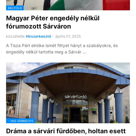
BELFÖLD
Magyar Péter engedély nélkül
fórumozott Sárváron
közzétette
Hírszerkesztő
-
április 01, 2025
A Tisza Párt elnöke ismét fittyet hányt a szabályokra, és
engedély nélkül tartotta meg a Sárvár …
- VAS VÁRMEGYE
Dráma a sárvári fürdőben, holtan esett