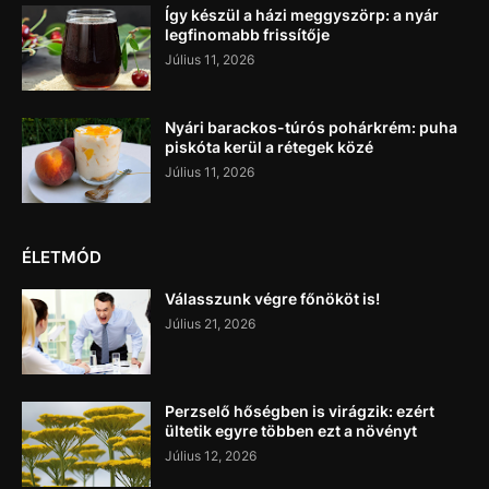
Így készül a házi meggyszörp: a nyár
legfinomabb frissítője
Július 11, 2026
Nyári barackos-túrós pohárkrém: puha
piskóta kerül a rétegek közé
Július 11, 2026
ÉLETMÓD
Válasszunk végre főnököt is!
Július 21, 2026
Perzselő hőségben is virágzik: ezért
ültetik egyre többen ezt a növényt
Július 12, 2026