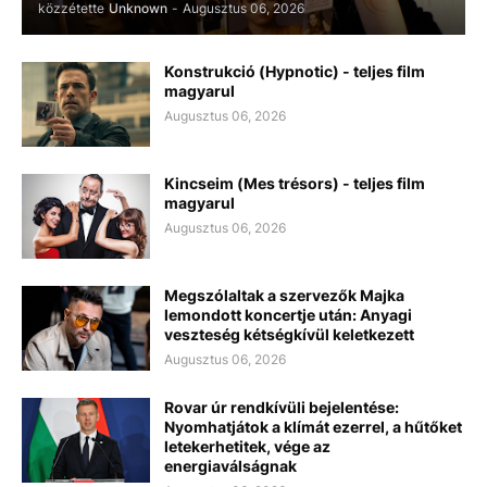
közzétette
Unknown
-
Augusztus 06, 2026
Konstrukció (Hypnotic) - teljes film
magyarul
Augusztus 06, 2026
Kincseim (Mes trésors) - teljes film
magyarul
Augusztus 06, 2026
Megszólaltak a szervezők Majka
lemondott koncertje után: Anyagi
veszteség kétségkívül keletkezett
Augusztus 06, 2026
Rovar úr rendkívüli bejelentése:
Nyomhatjátok a klímát ezerrel, a hűtőket
letekerhetitek, vége az
energiaválságnak