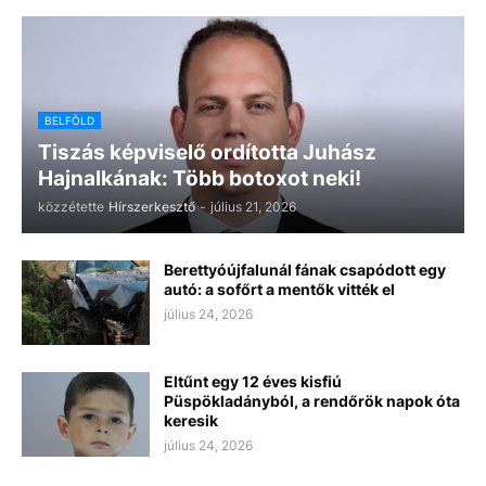
BELFÖLD
Tiszás képviselő ordította Juhász
Hajnalkának: Több botoxot neki!
közzétette
Hírszerkesztő
-
július 21, 2026
Berettyóújfalunál fának csapódott egy
autó: a sofőrt a mentők vitték el
július 24, 2026
Eltűnt egy 12 éves kisfiú
Püspökladányból, a rendőrök napok óta
keresik
július 24, 2026