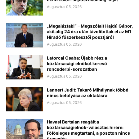
Augusztus 05, 2026
„Megaláztak!” – Megszólalt Hajdú Gábor,
akit alig 24 óra után távolítottak el az M1
Híradó főszerkesztői posztjáról
Augusztus 05, 2026
Latorcai Csaba: Újabb rész a
köztársasági elnököt kereső
roncsderbi-sorozatban
Augusztus 05, 2026
Lannert Judit: Takaró Mihálynak többé
nincs befolyása az oktatásra
Augusztus 05, 2026
Havasi Bertalan reagált a
köztársaságielnök-választás hírére:
Fölösleges megtartani, a poszton nincs
üresedés