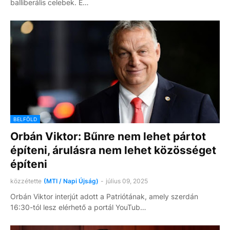
balliberális celebek. E…
BELFÖLD
Orbán Viktor: Bűnre nem lehet pártot
építeni, árulásra nem lehet közösséget
építeni
közzétette
(MTI / Napi Újság)
-
július 09, 2025
Orbán Viktor interjút adott a Patriótának, amely szerdán
16:30-tól lesz elérhető a portál YouTub…