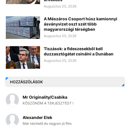
Augusztus 05, 2026
A Mészáros Csoport húsz kamionnyi
ásványvizet oszt szét több
magyarországi térségben
Augusztus 05, 2026
Tiszások: a fideszesekből kell
duzzasztógátat csinálni a Dunában
Augusztus 05, 2026
HOZZÁSZÓLÁSOK
Mr Originality/Csabika
KÖSZÖNÖM A TERJESZTÉST !
Alexander Elek
Már nézhető és nagyon jó film.