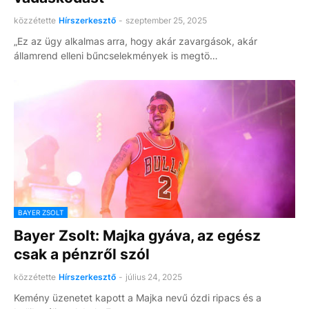
közzétette
Hírszerkesztő
-
szeptember 25, 2025
„Ez az ügy alkalmas arra, hogy akár zavargások, akár
államrend elleni bűncselekmények is megtö…
BAYER ZSOLT
Bayer Zsolt: Majka gyáva, az egész
csak a pénzről szól
közzétette
Hírszerkesztő
-
július 24, 2025
Kemény üzenetet kapott a Majka nevű ózdi ripacs és a