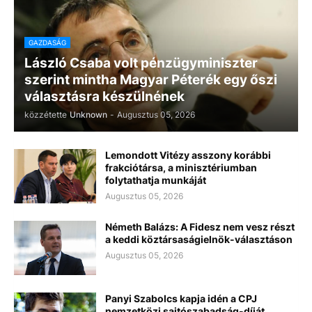
GAZDASÁG
László Csaba volt pénzügyminiszter
szerint mintha Magyar Péterék egy őszi
választásra készülnének
közzétette
Unknown
-
Augusztus 05, 2026
Lemondott Vitézy asszony korábbi
frakciótársa, a minisztériumban
folytathatja munkáját
Augusztus 05, 2026
Németh Balázs: A Fidesz nem vesz részt
a keddi köztársaságielnök-választáson
Augusztus 05, 2026
Panyi Szabolcs kapja idén a CPJ
nemzetközi sajtószabadság-díját