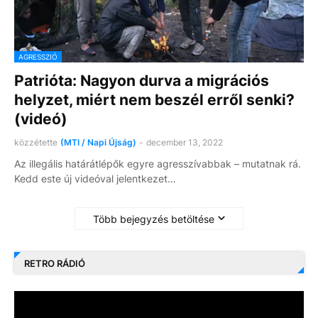
AGRESSZIÓ
Patrióta: Nagyon durva a migrációs
helyzet, miért nem beszél erről senki?
(videó)
közzétette
(MTI / Napi Újság)
-
december 13, 2022
Az illegális határátlépők egyre agresszívabbak – mutatnak rá.
Kedd este új videóval jelentkezet…
Több bejegyzés betöltése
RETRO RÁDIÓ