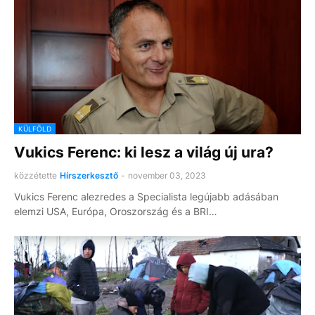
KÜLFÖLD
Vukics Ferenc: ki lesz a világ új ura?
közzétette
Hírszerkesztő
-
november 03, 2023
Vukics Ferenc alezredes a Specialista legújabb adásában
elemzi USA, Európa, Oroszország és a BRI…