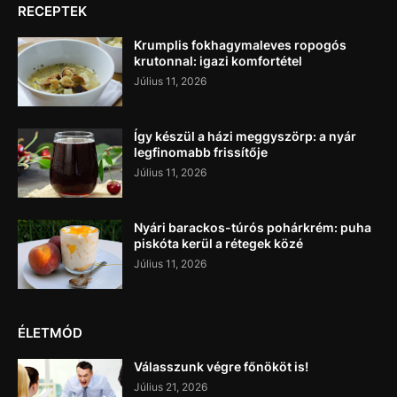
RECEPTEK
Krumplis fokhagymaleves ropogós
krutonnal: igazi komfortétel
Július 11, 2026
Így készül a házi meggyszörp: a nyár
legfinomabb frissítője
Július 11, 2026
Nyári barackos-túrós pohárkrém: puha
piskóta kerül a rétegek közé
Július 11, 2026
ÉLETMÓD
Válasszunk végre főnököt is!
Július 21, 2026