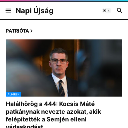
Napi Újság
PATRIÓTA
ÁLHÍREK
Halálhörög a 444: Kocsis Máté
patkánynak nevezte azokat, akik
felépítették a Semjén elleni
vádaskodást