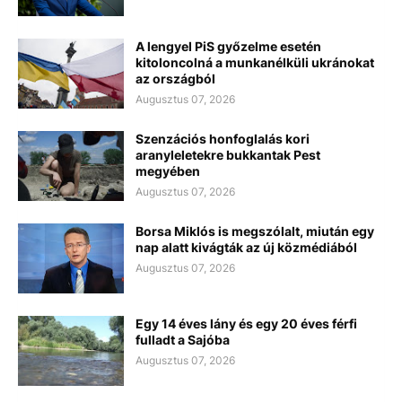
A lengyel PiS győzelme esetén
kitoloncolná a munkanélküli ukránokat
az országból
Augusztus 07, 2026
Szenzációs honfoglalás kori
aranyleletekre bukkantak Pest
megyében
Augusztus 07, 2026
Borsa Miklós is megszólalt, miután egy
nap alatt kivágták az új közmédiából
Augusztus 07, 2026
Egy 14 éves lány és egy 20 éves férfi
fulladt a Sajóba
Augusztus 07, 2026