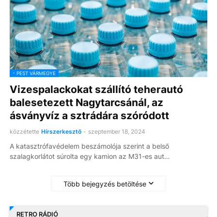
- PEST VÁRMEGYE
Vizespalackokat szállító teherautó
balesetezett Nagytarcsánál, az
ásványvíz a sztrádára szóródott
közzétette
Hírszerkesztő
-
szeptember 18, 2024
A katasztrófavédelem beszámolója szerint a belső
szalagkorlátot súrolta egy kamion az M31-es aut…
Több bejegyzés betöltése
RETRO RÁDIÓ