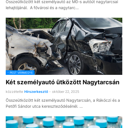
Összeütközött két személyautó az M0-s autóút nagytarcsai
lehajtójánál. A fővárosi és a nagytarc…
- PEST VÁRMEGYE
Két személyautó ütközött Nagytarcsán
közzétette
Hírszerkesztő
-
október 22, 2025
Összeütközött két személyautó Nagytarcsán, a Rákóczi és a
Petőfi Sándor utca kereszteződésénél. …