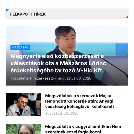
FELKAPOTT HÍREK
GAZDASÁG
Megnyerte első közbeszerzését a
választások óta a Mészáros Lőrinc
érdekeltségébe tartozó V-Híd Kft.
közzétette
Hírszerkesztő
-
augusztus 06, 2026
Megszólaltak a szervezők Majka
lemondott koncertje után: Anyagi
veszteség kétségkívül keletkezett
augusztus 06, 2026
Megszólalt a vízügyi államtitkár: Nem
szeretnék ezzel foglalkozni