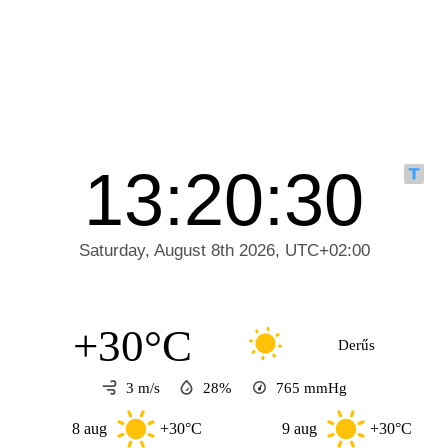
+30°C
Derűs
3 m/s
28%
765
mmHg
8 aug
+30°C
9 aug
+30°C