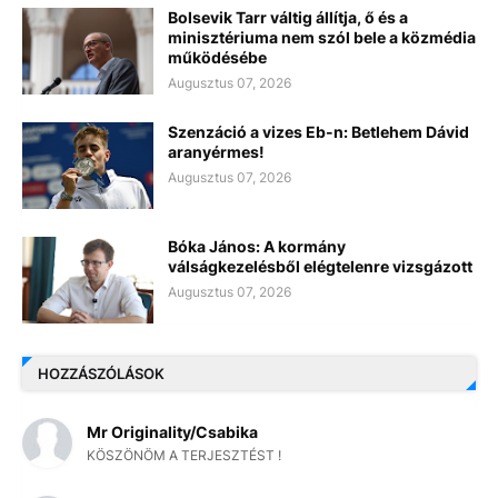
Bolsevik Tarr váltig állítja, ő és a
minisztériuma nem szól bele a közmédia
működésébe
Augusztus 07, 2026
Szenzáció a vizes Eb-n: Betlehem Dávid
aranyérmes!
Augusztus 07, 2026
Bóka János: A kormány
válságkezelésből elégtelenre vizsgázott
Augusztus 07, 2026
HOZZÁSZÓLÁSOK
Mr Originality/Csabika
KÖSZÖNÖM A TERJESZTÉST !