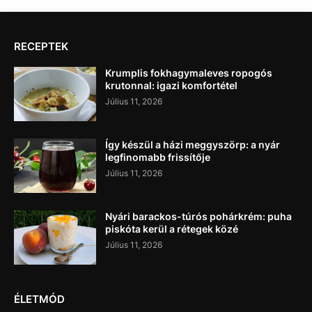
RECEPTEK
Krumplis fokhagymaleves ropogós
krutonnal: igazi komfortétel
Július 11, 2026
Így készül a házi meggyszörp: a nyár
legfinomabb frissítője
Július 11, 2026
Nyári barackos-túrós pohárkrém: puha
piskóta kerül a rétegek közé
Július 11, 2026
ÉLETMÓD