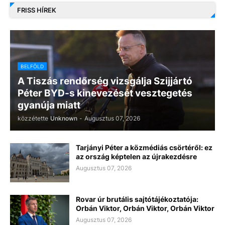
FRISS HÍREK
BELFÖLD
A Tiszás rendőrség vizsgálja Szijjártó
Péter BYD-s kinevezését vesztegetés
gyanúja miatt
közzétette
Unknown
-
Augusztus 07, 2026
Tarjányi Péter a közmédiás csörtéről: ez
az ország képtelen az újrakezdésre
Augusztus 07, 2026
Rovar úr brutális sajtótájékoztatója:
Orbán Viktor, Orbán Viktor, Orbán Viktor
Augusztus 07, 2026