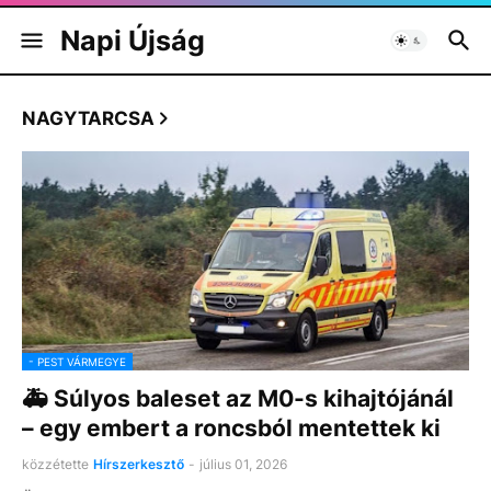
Napi Újság
NAGYTARCSA
- PEST VÁRMEGYE
🚑 Súlyos baleset az M0-s kihajtójánál
– egy embert a roncsból mentettek ki
közzétette
Hírszerkesztő
-
július 01, 2026