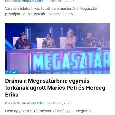
közzétette
Hírszerkesztő
-
november 19, 2025
Váratlan telefonhívás futott be a mestertől a Megasztár
próbáján. A Megasztár hivatalos Faceb…
BULVÁR
Dráma a Megasztárban: egymás
torkának ugrott Marics Peti és Herceg
Erika
közzétette
Hírszerkesztő
-
október 25, 2025
Nem egyezett a két mester véleménye... Megható