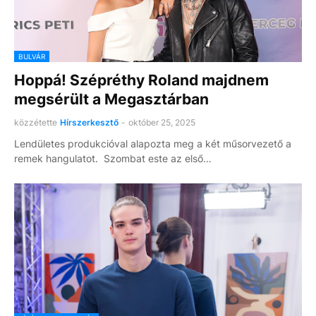
BULVÁR
Hoppá! Szépréthy Roland majdnem
megsérült a Megasztárban
közzétette
Hírszerkesztő
-
október 25, 2025
Lendületes produkcióval alapozta meg a két műsorvezető a
remek hangulatot. Szombat este az első…