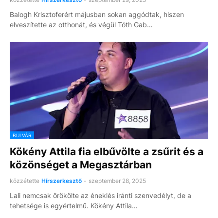
Balogh Krisztoferért májusban sokan aggódtak, hiszen
elveszítette az otthonát, és végül Tóth Gab…
BULVÁR
Kökény Attila fia elbűvölte a zsűrit és a
közönséget a Megasztárban
közzétette
Hírszerkesztő
-
szeptember 28, 2025
Lali nemcsak örökölte az éneklés iránti szenvedélyt, de a
tehetsége is egyértelmű. Kökény Attila…