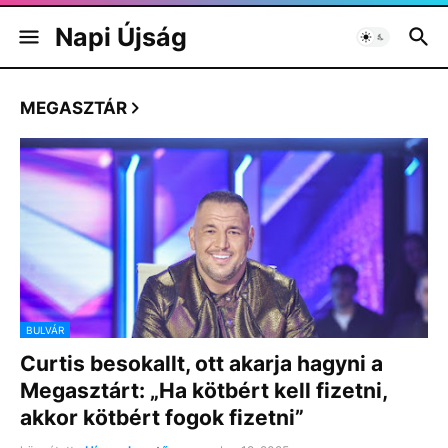
Napi Újság
MEGASZTÁR
BULVÁR
Curtis besokallt, ott akarja hagyni a
Megasztárt: „Ha kötbért kell fizetni,
akkor kötbért fogok fizetni”