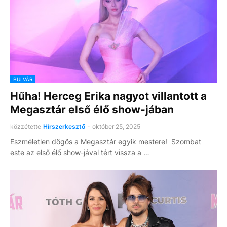
BULVÁR
Hűha! Herceg Erika nagyot villantott a
Megasztár első élő show-jában
közzétette
Hírszerkesztő
-
október 25, 2025
Eszméletlen dögös a Megasztár egyik mestere! Szombat
este az első élő show-jával tért vissza a …