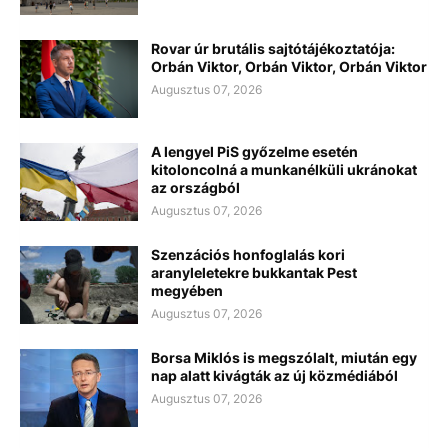
Rovar úr brutális sajtótájékoztatója:
Orbán Viktor, Orbán Viktor, Orbán Viktor
Augusztus 07, 2026
A lengyel PiS győzelme esetén
kitoloncolná a munkanélküli ukránokat
az országból
Augusztus 07, 2026
Szenzációs honfoglalás kori
aranyleletekre bukkantak Pest
megyében
Augusztus 07, 2026
Borsa Miklós is megszólalt, miután egy
nap alatt kivágták az új közmédiából
Augusztus 07, 2026