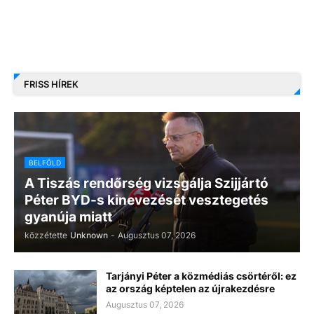
FRISS HÍREK
BELFÖLD
A Tiszás rendőrség vizsgálja Szijjártó
Péter BYD-s kinevezését vesztegetés
gyanúja miatt
közzétette
Unknown
-
Augusztus 07, 2026
Tarjányi Péter a közmédiás csörtéről: ez
az ország képtelen az újrakezdésre
Augusztus 07, 2026