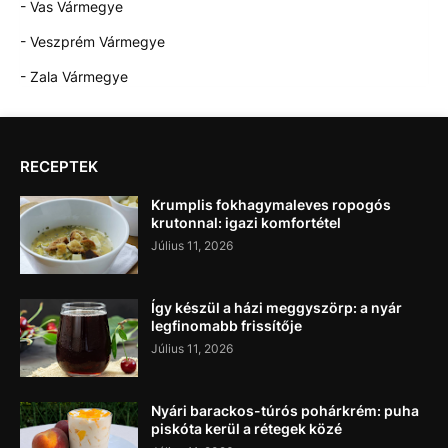
- Vas Vármegye
- Veszprém Vármegye
- Zala Vármegye
RECEPTEK
Krumplis fokhagymaleves ropogós
krutonnal: igazi komfortétel
Július 11, 2026
Így készül a házi meggyszörp: a nyár
legfinomabb frissítője
Július 11, 2026
Nyári barackos-túrós pohárkrém: puha
piskóta kerül a rétegek közé