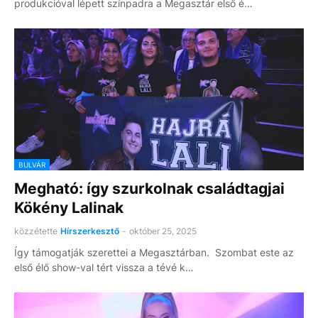
produkcióval lépett színpadra a Megasztár első é…
BULVÁR
Megható: így szurkolnak családtagjai
Kökény Lalinak
közzétette
Hírszerkesztő
-
október 25, 2025
Így támogatják szerettei a Megasztárban. Szombat este az
első élő show-val tért vissza a tévé k…