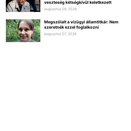
veszteség kétségkívül keletkezett
augusztus 06, 2026
Megszólalt a vízügyi államtitkár: Nem
szeretnék ezzel foglalkozni
augusztus 07, 2026