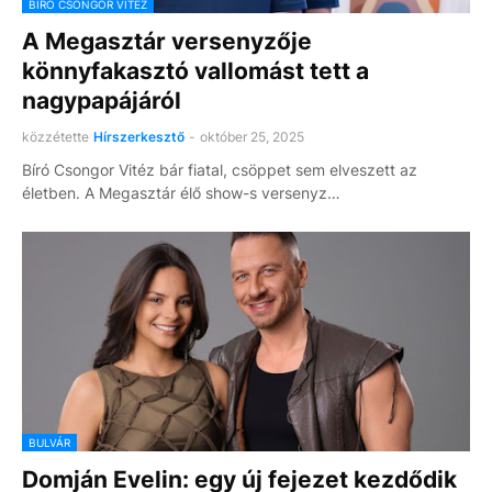
BÍRÓ CSONGOR VITÉZ
A Megasztár versenyzője
könnyfakasztó vallomást tett a
nagypapájáról
közzétette
Hírszerkesztő
-
október 25, 2025
Bíró Csongor Vitéz bár fiatal, csöppet sem elveszett az
életben. A Megasztár élő show-s versenyz…
BULVÁR
Domján Evelin: egy új fejezet kezdődik