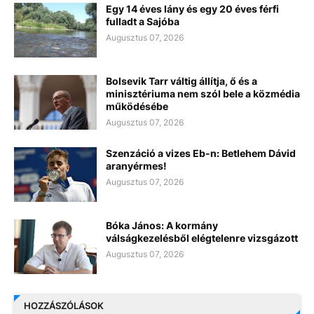
Egy 14 éves lány és egy 20 éves férfi
fulladt a Sajóba
Augusztus 07, 2026
Bolsevik Tarr váltig állítja, ő és a
minisztériuma nem szól bele a közmédia
működésébe
Augusztus 07, 2026
Szenzáció a vizes Eb-n: Betlehem Dávid
aranyérmes!
Augusztus 07, 2026
Bóka János: A kormány
válságkezelésből elégtelenre vizsgázott
Augusztus 07, 2026
HOZZÁSZÓLÁSOK