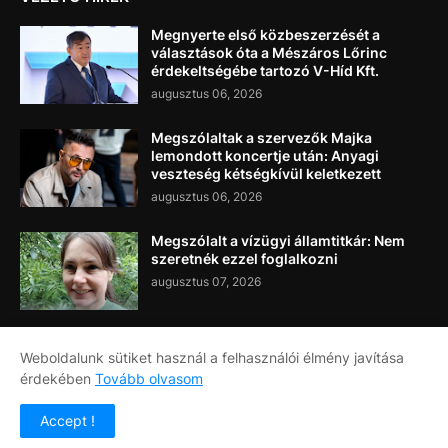
Megnyerte első közbeszerzését a
választások óta a Mészáros Lőrinc
érdekeltségébe tartozó V-Híd Kft.
augusztus 06, 2026
Megszólaltak a szervezők Majka
lemondott koncertje után: Anyagi
veszteség kétségkívül keletkezett
augusztus 06, 2026
Megszólalt a vízügyi államtitkár: Nem
szeretnék ezzel foglalkozni
augusztus 07, 2026
Weboldalunk sütiket használ a felhasználói élmény javítása
érdekében
Tovább olvasom
Címlap
Rólunk
Kapcsolat
Accept !
Copyright ©
2026
Napi Újság