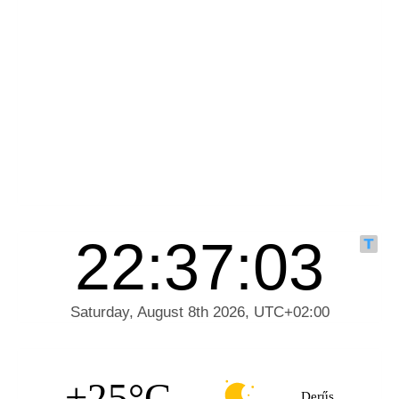
+25°C
Derűs