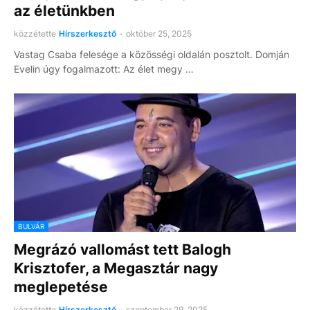
az életünkben
közzétette
Hírszerkesztő
-
október 25, 2025
Vastag Csaba felesége a közösségi oldalán posztolt. Domján
Evelin úgy fogalmazott: Az élet megy …
BULVÁR
Megrázó vallomást tett Balogh
Krisztofer, a Megasztár nagy
meglepetése
közzétette
Hírszerkesztő
-
szeptember 29, 2025