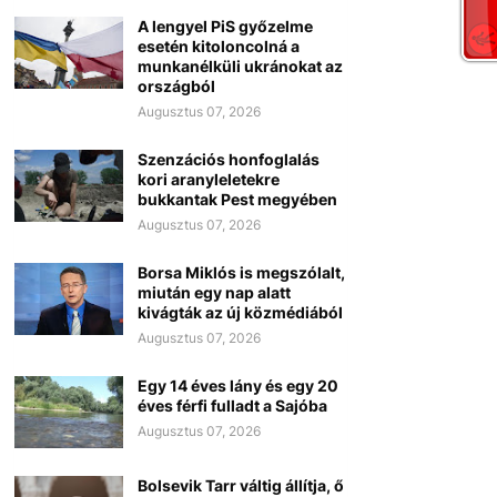
A lengyel PiS győzelme
esetén kitoloncolná a
munkanélküli ukránokat az
országból
Augusztus 07, 2026
Szenzációs honfoglalás
kori aranyleletekre
bukkantak Pest megyében
Augusztus 07, 2026
Borsa Miklós is megszólalt,
miután egy nap alatt
kivágták az új közmédiából
Augusztus 07, 2026
Egy 14 éves lány és egy 20
éves férfi fulladt a Sajóba
Augusztus 07, 2026
Bolsevik Tarr váltig állítja, ő