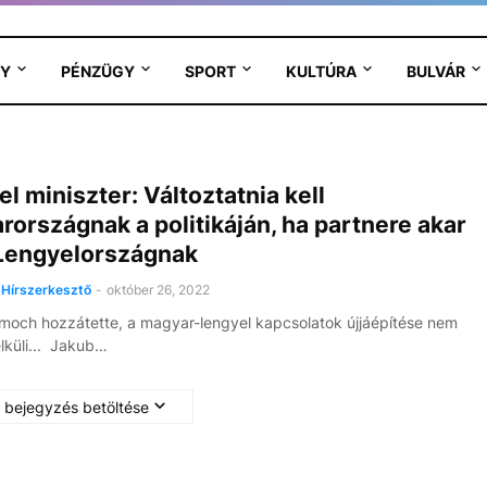
Y
PÉNZÜGY
SPORT
KULTÚRA
BULVÁR
l miniszter: Változtatnia kell
országnak a politikáján, ha partnere akar
 Lengyelországnak
Hírszerkesztő
-
október 26, 2022
och hozzátette, a magyar-lengyel kapcsolatok újjáépítése nem
élküli... Jakub…
 bejegyzés betöltése