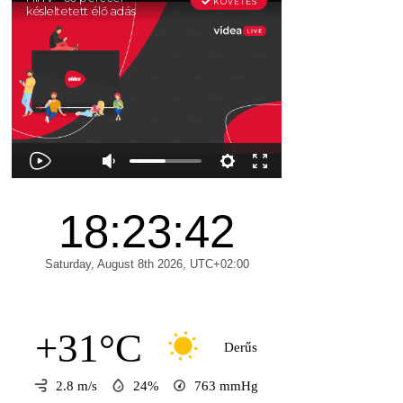
+31°C
Derűs
2.8 m/s
24%
763
mmHg