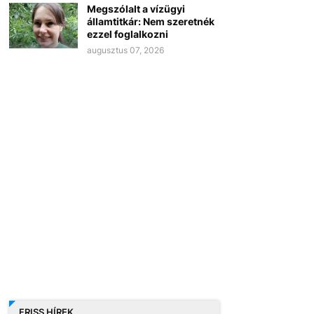
Megszólalt a vízügyi
államtitkár: Nem szeretnék
ezzel foglalkozni
augusztus 07, 2026
FRISS HÍREK