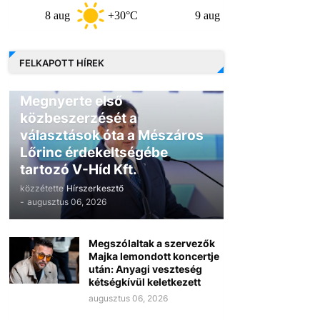
8 aug
+30°C
9 aug
+30°C
10
FELKAPOTT HÍREK
GAZDASÁG
Megnyerte első
közbeszerzését a
választások óta a Mészáros
Lőrinc érdekeltségébe
tartozó V-Híd Kft.
közzétette
Hírszerkesztő
-
augusztus 06, 2026
Megszólaltak a szervezők
Majka lemondott koncertje
után: Anyagi veszteség
kétségkívül keletkezett
augusztus 06, 2026