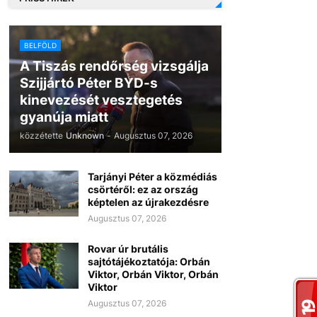
BELFÖLD
A Tiszás rendőrség vizsgálja
Szijjártó Péter BYD-s
kinevezését vesztegetés
gyanúja miatt
közzétette
Unknown
-
Augusztus 07, 2026
Tarjányi Péter a közmédiás
csörtéről: ez az ország
képtelen az újrakezdésre
Augusztus 07, 2026
Rovar úr brutális
sajtótájékoztatója: Orbán
Viktor, Orbán Viktor, Orbán
Viktor
Augusztus 07, 2026