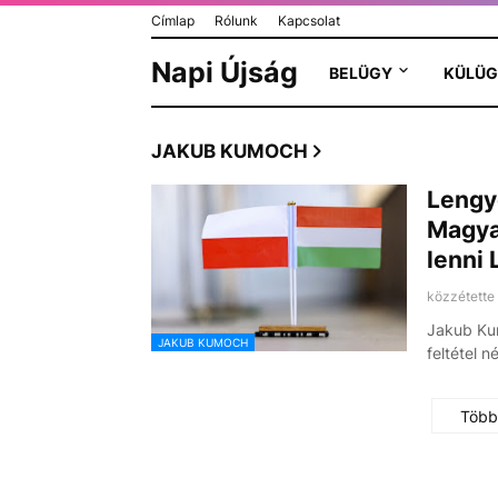
Címlap
Rólunk
Kapcsolat
Napi Újság
BELÜGY
KÜLÜG
JAKUB KUMOCH
Lengye
Magyar
lenni
közzétette
Jakub Kum
JAKUB KUMOCH
feltétel n
Több