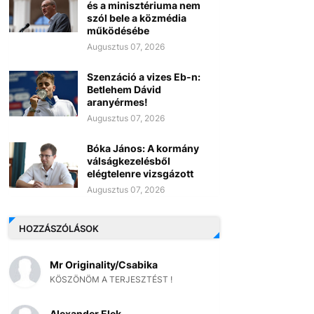
és a minisztériuma nem
szól bele a közmédia
működésébe
Augusztus 07, 2026
Szenzáció a vizes Eb-n:
Betlehem Dávid
aranyérmes!
Augusztus 07, 2026
Bóka János: A kormány
válságkezelésből
elégtelenre vizsgázott
Augusztus 07, 2026
HOZZÁSZÓLÁSOK
Mr Originality/Csabika
KÖSZÖNÖM A TERJESZTÉST !
Alexander Elek