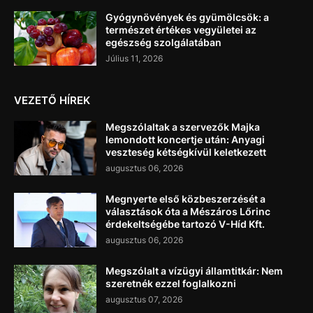
Gyógynövények és gyümölcsök: a
természet értékes vegyületei az
egészség szolgálatában
Július 11, 2026
VEZETŐ HÍREK
Megszólaltak a szervezők Majka
lemondott koncertje után: Anyagi
veszteség kétségkívül keletkezett
augusztus 06, 2026
Megnyerte első közbeszerzését a
választások óta a Mészáros Lőrinc
érdekeltségébe tartozó V-Híd Kft.
augusztus 06, 2026
Megszólalt a vízügyi államtitkár: Nem
szeretnék ezzel foglalkozni
augusztus 07, 2026