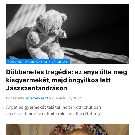
- JÁSZ-NAGYKUN-SZOLNOK VÁRMEGYE
Döbbenetes tragédia: az anya ölte meg
kisgyermekét, majd öngyilkos lett
Jászszentandráson
közzétette
Hírszerkesztő
-
január 30, 2024
Anyát és gyermekét találták holtan otthonukban
Jászszentandráson. Emberölés miatt indított eljár…