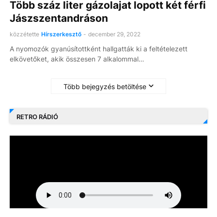
Több száz liter gázolajat lopott két férfi
Jászszentandráson
közzétette
Hírszerkesztő
-
december 29, 2022
A nyomozók gyanúsítottként hallgatták ki a feltételezett
elkövetőket, akik összesen 7 alkalommal…
Több bejegyzés betöltése
RETRO RÁDIÓ