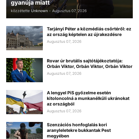
gyanúja miatt
közzétette
Unknown
-
Augusztus 07, 2026
Tarjányi Péter a közmédiás csörtéről: ez
az ország képtelen az újrakezdésre
Augusztus 07, 2026
Rovar úr brutális sajtótájékoztatója:
Orbán Viktor, Orbán Viktor, Orbán Viktor
Augusztus 07, 2026
A lengyel PiS győzelme esetén
kitoloncolná a munkanélküli ukránokat
az országból
Augusztus 07, 2026
Szenzációs honfoglalás kori
aranyleletekre bukkantak Pest
megyében