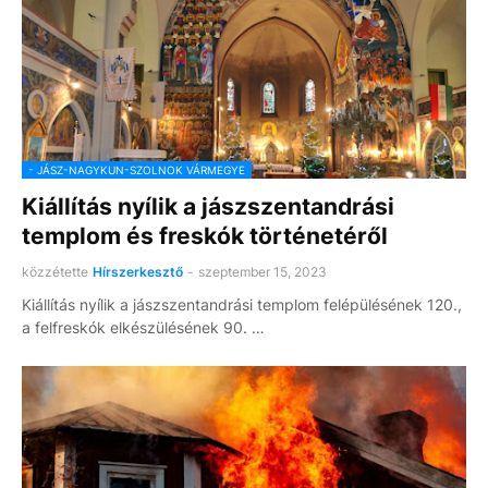
- JÁSZ-NAGYKUN-SZOLNOK VÁRMEGYE
Kiállítás nyílik a jászszentandrási
templom és freskók történetéről
közzétette
Hírszerkesztő
-
szeptember 15, 2023
Kiállítás nyílik a jászszentandrási templom felépülésének 120.,
a felfreskók elkészülésének 90. …