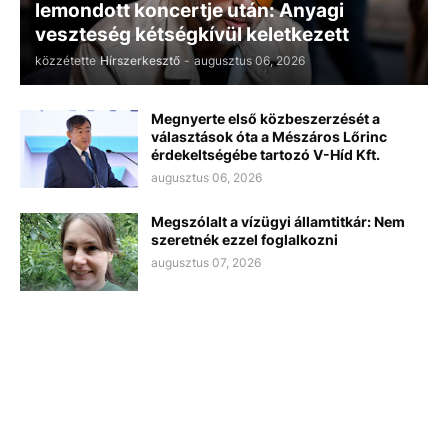
lemondott koncertje után: Anyagi
veszteség kétségkívül keletkezett
közzétette
Hírszerkesztő
-
augusztus 06, 2026
Megnyerte első közbeszerzését a
választások óta a Mészáros Lőrinc
érdekeltségébe tartozó V-Híd Kft.
augusztus 06, 2026
Megszólalt a vízügyi államtitkár: Nem
szeretnék ezzel foglalkozni
augusztus 07, 2026