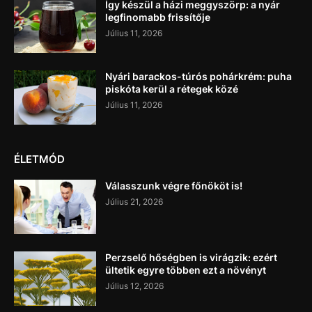
Így készül a házi meggyszörp: a nyár
legfinomabb frissítője
Július 11, 2026
Nyári barackos-túrós pohárkrém: puha
piskóta kerül a rétegek közé
Július 11, 2026
ÉLETMÓD
Válasszunk végre főnököt is!
Július 21, 2026
Perzselő hőségben is virágzik: ezért
ültetik egyre többen ezt a növényt
Július 12, 2026