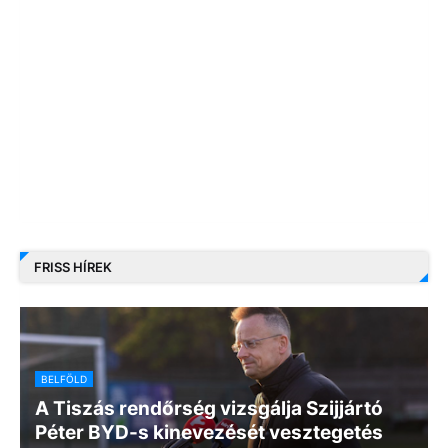
FRISS HÍREK
BELFÖLD
A Tiszás rendőrség vizsgálja Szijjártó
Péter BYD-s kinevezését vesztegetés