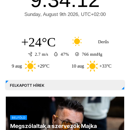
+24°C
Derűs
2.7 m/s
47%
766
mmHg
9 aug
+29°C
10 aug
+33°C
11 a
FELKAPOTT HÍREK
BELFÖLD
Megszólaltak a szervezők Majka