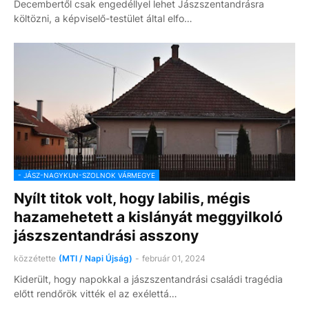
Decembertől csak engedéllyel lehet Jászszentandrásra
költözni, a képviselő-testület által elfo…
- JÁSZ-NAGYKUN-SZOLNOK VÁRMEGYE
Nyílt titok volt, hogy labilis, mégis
hazamehetett a kislányát meggyilkoló
jászszentandrási asszony
közzétette
(MTI / Napi Újság)
-
február 01, 2024
Kiderült, hogy napokkal a jászszentandrási családi tragédia
előtt rendőrök vitték el az exélettá…