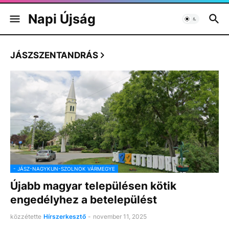
Napi Újság
JÁSZSZENTANDRÁS
- JÁSZ-NAGYKUN-SZOLNOK VÁRMEGYE
Újabb magyar településen kötik
engedélyhez a betelepülést
közzétette
Hírszerkesztő
-
november 11, 2025