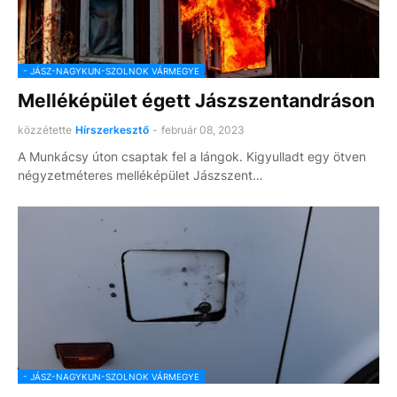
- JÁSZ-NAGYKUN-SZOLNOK VÁRMEGYE
Melléképület égett Jászszentandráson
közzétette
Hírszerkesztő
-
február 08, 2023
A Munkácsy úton csaptak fel a lángok. Kigyulladt egy ötven
négyzetméteres melléképület Jászszent…
- JÁSZ-NAGYKUN-SZOLNOK VÁRMEGYE