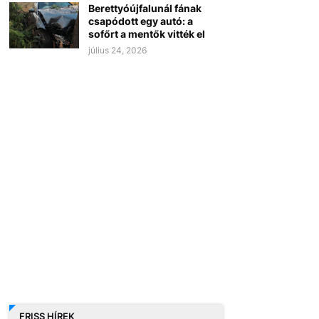
Berettyóújfalunál fának
csapódott egy autó: a
sofőrt a mentők vitték el
július 24, 2026
FRISS HÍREK