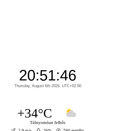
+34°C
Túlnyomóan felhős
2.9 m/s
26%
760
mmHg