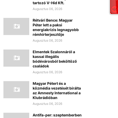
tartozó V-Híd Kft.
Augusztus 06, 2026
Rétvári Bence: Magyar
Péter lett a paksi
energiakrízis legnagyobb
rémhírterjesztője
Augusztus 06, 2026
Elmentek Szalonnáról a
kassai illegális
bódévárosból beköltöző
családok
Augusztus 06, 2026
Magyar Pétert és a
közmédia vezetését bírálta
az Amnesty International a
Klubrádióban
Augusztus 06, 2026
Antifa-per: szeptemberben