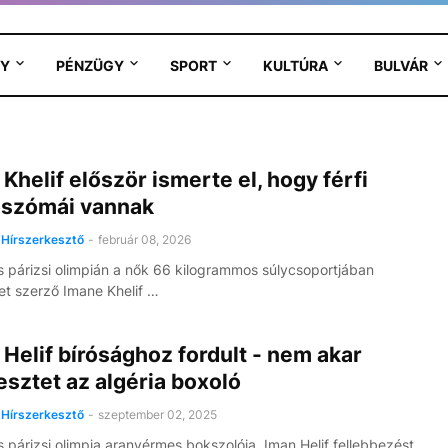
Y
PÉNZÜGY
SPORT
KULTÚRA
BULVÁR
Khelif először ismerte el, hogy férfi
szómái vannak
Hírszerkesztő
-
február 08, 2026
 párizsi olimpián a nők 66 kilogrammos súlycsoportjában
t szerző Imane Khelif …
Helif bírósághoz fordult - nem akar
sztet az algéria boxoló
Hírszerkesztő
-
szeptember 02, 2025
 párizsi olimpia aranyérmes bokszolója, Iman Helif fellebbezést