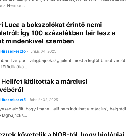
 be a Nemze…
i Luca a bokszolókat érintő nemi
latról: Így 100 százalékban fair lesz a
et mindenkivel szemben
Hírszerkesztő
-
június 04, 2025
beri liverpooli világbajnokság jelenti most a legfőbb motivációt
ai ötödik ökö…
Helifet kitiltották a márciusi
vébéről
Hírszerkesztő
-
február 08, 2025
esen eldőlt, hogy Imane Helif nem indulhat a márciusi, belgrádi
világbajnoks…
ezrek követelik a NOB-tól, hogy biológiai