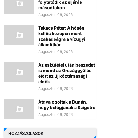
folytatódik az eljárás
másodfokon
Augusztus 06, 2026
Takács Péter: A hőség
kellős közepén ment
szabadságra a vízügyi
államtitkár
Augusztus 06, 2026
Az eskütétel után beszédet
is mond az Országgyűlés
előtt az új köztársasági
elnök
Augusztus 06, 2026
Átgyalogoltak a Dunán,
hogy belógjanak a Szigetre
Augusztus 06, 2026
HOZZÁSZÓLÁSOK