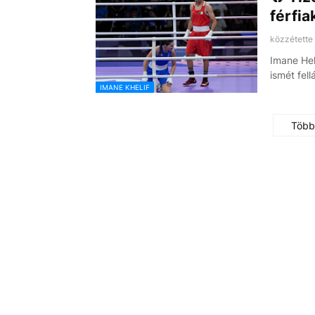
férfi
közzétette
Imane Hel
ismét fell
IMANE KHELIF
Több