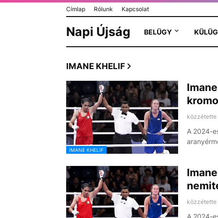
Címlap
Rólunk
Kapcsolat
Napi Újság
BELÜGY
KÜLÜG
IMANE KHELIF
Imane 
kromo
közzétette
A 2024-es
aranyérme
IMANE KHELIF
Imane 
nemite
közzétette
A 2024-es