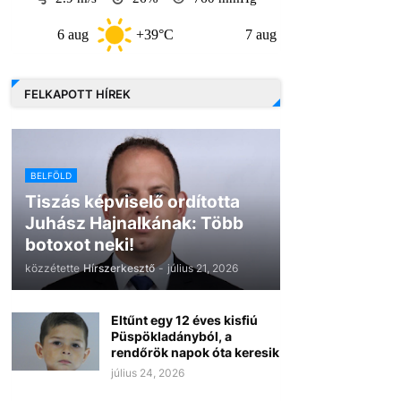
6 aug
+39°C
7 aug
+33°C
8 
FELKAPOTT HÍREK
BELFÖLD
Tiszás képviselő ordította
Juhász Hajnalkának: Több
botoxot neki!
közzétette
Hírszerkesztő
-
július 21, 2026
Eltűnt egy 12 éves kisfiú
Püspökladányból, a
rendőrök napok óta keresik
július 24, 2026