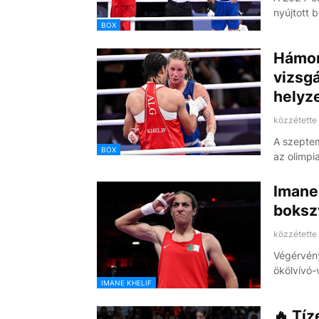
nyújtott
BOX
Hámor
vizsgá
helyz
közzétette
A szeptem
BOX
az olimpi
Imane 
boksz
közzétette
Végérvény
ökölvívó-
IMANE KHELIF
🔥 Tíz