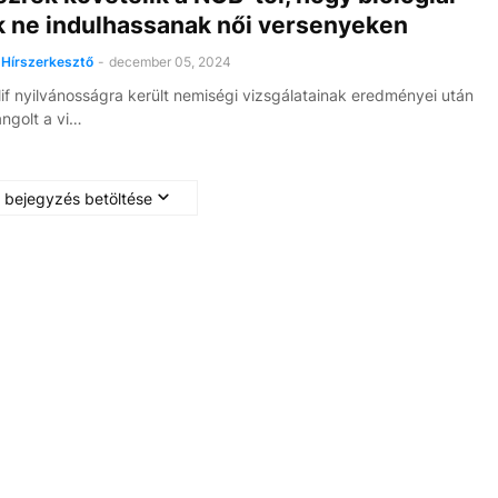
ak ne indulhassanak női versenyeken
Hírszerkesztő
-
december 05, 2024
if nyilvánosságra került nemiségi vizsgálatainak eredményei után
ángolt a vi…
 bejegyzés betöltése