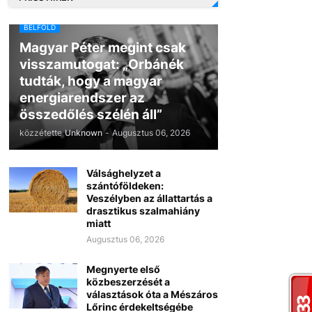
BELFÖLD
Magyar Péter megint csak
visszamutogat: „Orbánék
tudták, hogy a magyar
energiarendszer az
összedőlés szélén áll”
közzétette
Unknown
-
Augusztus 06, 2026
Válsághelyzet a
szántóföldeken:
Veszélyben az állattartás a
drasztikus szalmahiány
miatt
Augusztus 06, 2026
Megnyerte első
közbeszerzését a
választások óta a Mészáros
Lőrinc érdekeltségébe