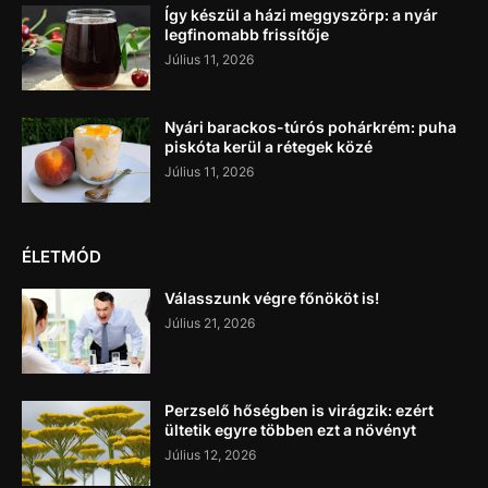
Így készül a házi meggyszörp: a nyár
legfinomabb frissítője
Július 11, 2026
Nyári barackos-túrós pohárkrém: puha
piskóta kerül a rétegek közé
Július 11, 2026
ÉLETMÓD
Válasszunk végre főnököt is!
Július 21, 2026
Perzselő hőségben is virágzik: ezért
ültetik egyre többen ezt a növényt
Július 12, 2026