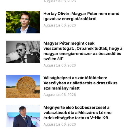
Augusztus 06, 2026
Hortay Olivér: Magyar Péter nem mond
igazat az energiatárolókról
Augusztus 06, 2026
Magyar Péter megint csak
visszamutogat: „Orbánék tudták, hogy a
magyar energiarendszer az összedőlés
szélén áll”
Augusztus 06, 2026
Válsághelyzet a szántóföldeken:
Veszélyben az állattartás a drasztikus
szalmahiány miatt
Augusztus 06, 2026
Megnyerte első közbeszerzését a
választások óta a Mészáros Lőrinc
érdekeltségébe tartozó V-Híd Kft.
Augusztus 06, 2026