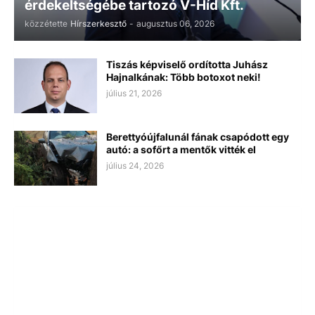
érdekeltségébe tartozó V-Híd Kft.
közzétette
Hírszerkesztő
-
augusztus 06, 2026
Tiszás képviselő ordította Juhász
Hajnalkának: Több botoxot neki!
július 21, 2026
Berettyóújfalunál fának csapódott egy
autó: a sofőrt a mentők vitték el
július 24, 2026