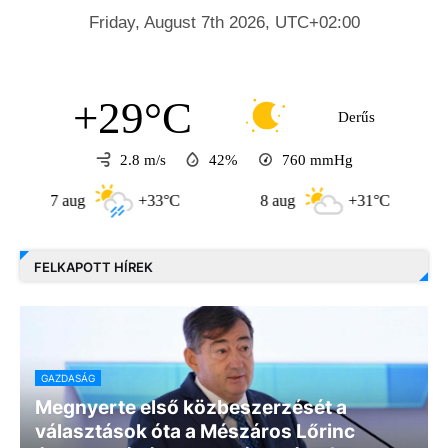
+29°C
Derűs
2.8 m/s
42%
760
mmHg
7 aug
+33°C
8 aug
+31°C
9 a
FELKAPOTT HÍREK
GAZDASÁG
Megnyerte első közbeszerzését a
választások óta a Mészáros Lőrinc