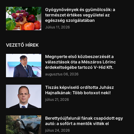
Gyógynövények és gyümölcsök: a
természet értékes vegyületei az
egészség szolgálatában
Július 11, 2026
VEZETŐ HÍREK
Megnyerte első közbeszerzését a
választások óta a Mészáros Lőrinc
érdekeltségébe tartozó V-Híd Kft.
augusztus 06, 2026
Tiszás képviselő ordította Juhász
Hajnalkának: Több botoxot neki!
július 21, 2026
Berettyóújfalunál fának csapódott egy
autó: a sofőrt a mentők vitték el
július 24, 2026