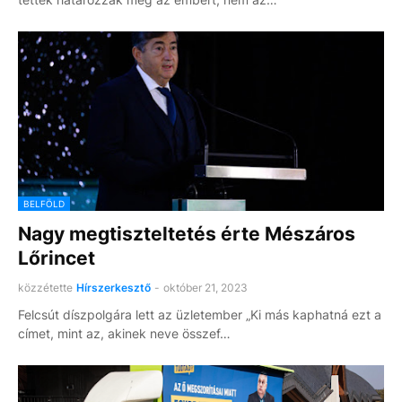
BELFÖLD
Nagy megtiszteltetés érte Mészáros
Lőrincet
közzétette
Hírszerkesztő
-
október 21, 2023
Felcsút díszpolgára lett az üzletember „Ki más kaphatná ezt a
címet, mint az, akinek neve összef…