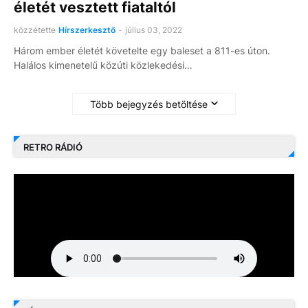
életét vesztett fiataltól
közzétette
Hírszerkesztő
-
július 03, 2022
Három ember életét követelte egy baleset a 811-es úton.
Halálos kimenetelű közúti közlekedési…
Több bejegyzés betöltése
RETRO RÁDIÓ