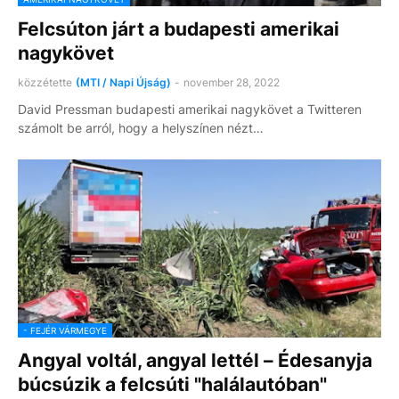
Felcsúton járt a budapesti amerikai
nagykövet
közzétette
(MTI / Napi Újság)
-
november 28, 2022
David Pressman budapesti amerikai nagykövet a Twitteren
számolt be arról, hogy a helyszínen nézt…
- FEJÉR VÁRMEGYE
Angyal voltál, angyal lettél – Édesanyja
búcsúzik a felcsúti "halálautóban"