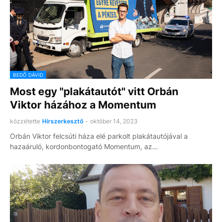
BEDŐ DÁVID
Most egy "plakátautót" vitt Orbán
Viktor házához a Momentum
közzétette
Hírszerkesztő
-
október 14, 2023
Orbán Viktor felcsúti háza elé parkolt plakátautójával a
hazaáruló, kordonbontogató Momentum, az…