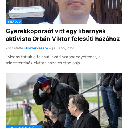
BELFÖLD
Gyerekkoporsót vitt egy libernyák
aktivista Orbán Viktor felcsúti házához
közzétette
Hírszerkesztő
-
július 22, 2023
"Megnyitottuk a felcsúti nyári szabadegyetemet, a
miniszterelnök elvtárs háza és stadionja …
AMERIKAI NAGYKÖVET