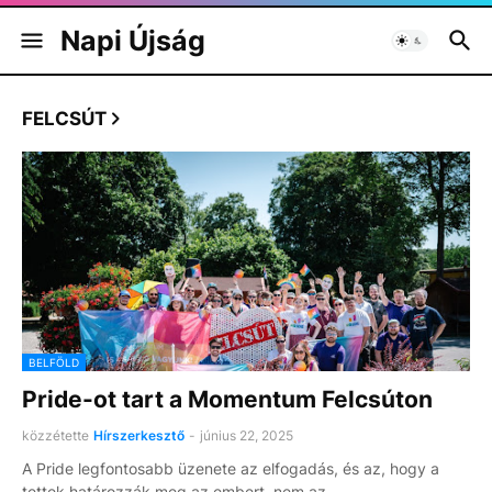
Napi Újság
FELCSÚT
BELFÖLD
Pride-ot tart a Momentum Felcsúton
közzétette
Hírszerkesztő
-
június 22, 2025
A Pride legfontosabb üzenete az elfogadás, és az, hogy a
tettek határozzák meg az embert, nem az…