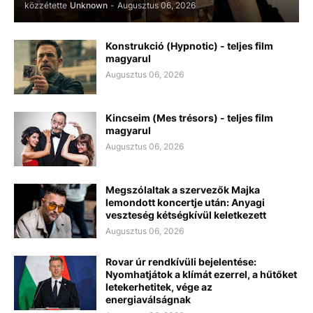
közzétette
Unknown
-
Augusztus 06, 2026
Konstrukció (Hypnotic) - teljes film
magyarul
Augusztus 06, 2026
Kincseim (Mes trésors) - teljes film
magyarul
Augusztus 06, 2026
Megszólaltak a szervezők Majka
lemondott koncertje után: Anyagi
veszteség kétségkívül keletkezett
Augusztus 06, 2026
Rovar úr rendkívüli bejelentése:
Nyomhatjátok a klímát ezerrel, a hűtőket
letekerhetitek, vége az
energiaválságnak