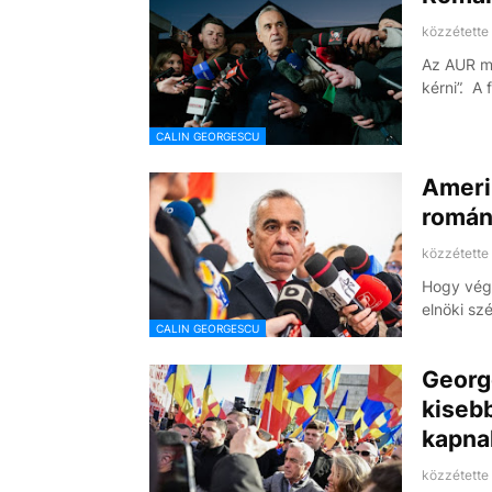
közzétette
Az AUR má
kérni”. 
CALIN GEORGESCU
Amerik
román
közzétette
Hogy végü
elnöki sz
CALIN GEORGESCU
Georg
kisebb
kapna
közzétette