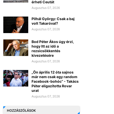
érheti Ceutát
Augusztus 07, 2026
Pilhál György: Csak a baj
volt Takaróval?
Augusztus 07, 2026
Bod Péter Ákos úgy érzi,
hogy Itt az idő a
rezsicsökkentés
kivezetésére
Augusztus 07, 2026
„Ön április 12 óta sajnos
már nem csak egy random
Facebook-bohóc” - Takács
Péter eligazította Rovar
urat
Augusztus 07, 2026
HOZZÁSZÓLÁSOK