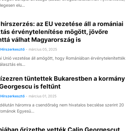
legesen elu…
hírszerzés: az EU vezetése áll a romániai
tás érvénytelenítése mögött, jövőre
ttá válhat Magyarország is
Hírszerkesztő
-
március 05, 2025
i Unió vezetése áll amögött, hogy Romániában érvénytelenítették
álasztás els…
tízezren tüntettek Bukarestben a kormány
 Georgescu is feltűnt
Hírszerkesztő
-
március 01, 2025
élután háromra a csendőrség nem hivatalos becslése szerint 20
 Románok Egyesü…
iában őrizetbe vették Calin Georgescut