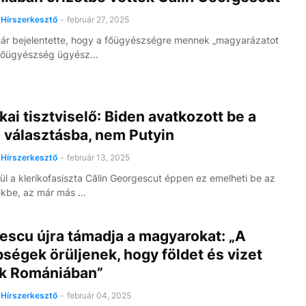
Hírszerkesztő
-
február 27, 2025
r bejelentette, hogy a főügyészségre mennek „magyarázatot
A főügyészség ügyész…
ai tisztviselő: Biden avatkozott be a
 választásba, nem Putyin
Hírszerkesztő
-
február 13, 2025
l a klerikofasiszta Călin Georgescut éppen ez emelheti be az
ékbe, az már más …
escu újra támadja a magyarokat: „A
ségek örüljenek, hogy földet és vizet
k Romániában”
Hírszerkesztő
-
február 04, 2025