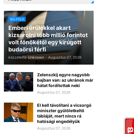
BELFÖLD
Emberi ürülékkel akart
kizsarolni több millió forintot
volt főnökétől egy kirúgott
budaörsi férfi
közzétette
Unknown
-
Augusztus 07, 2026
Zelenszkij egyre nagyobb
bajban van: az ukránok már
hátat fordítottak neki
Augusztus 07, 2026
El kell távolítani a vicsorgó
miniszter gyülöletkeltő
tábláját, mert nincs rá
hatósági engedélyük
Augusztus 07, 2026