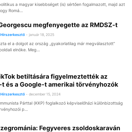
olitikus a magyar kisebbséget (is) sértően fogalmazott, majd azt
, hogy Romá…
 Georgescu megfenyegette az RMDSZ-t
Hírszerkesztő
-
január 18, 2025
ta el a dolgot az ország „gyakorlatilag már megválasztott”
boldali elnöke. Meg…
ikTok betiltására figyelmeztették az
-t és a Google-t amerikai törvényhozók
Hírszerkesztő
-
december 15, 2024
ommunista Párttal (KKP) foglalkozó képviselőházi különbizottság
örvényhozói p…
zzegrománia: Fegyveres zsoldoskaraván