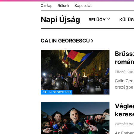
Címlap
Rólunk
Kapcsolat
Napi Újság
BELÜGY
KÜLÜG
CALIN GEORGESCU
Brüss
románi
közzétette
Calin Geo
országba
CALIN GEORGESCU
Végle
keres
közzétette
Az Emberi