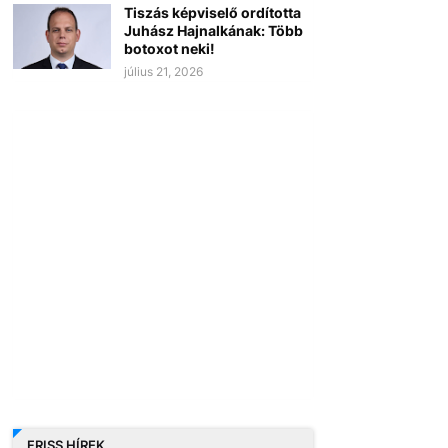
Tiszás képviselő ordította
Juhász Hajnalkának: Több
botoxot neki!
július 21, 2026
FRISS HÍREK