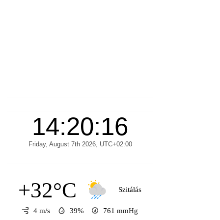
+32°C
Szitálás
4 m/s
39%
761
mmHg