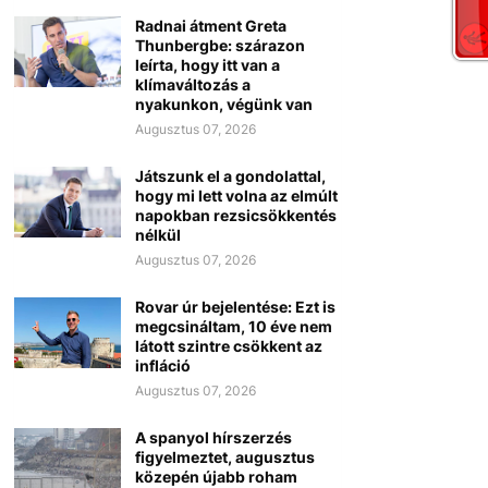
Radnai átment Greta
Thunbergbe: szárazon
leírta, hogy itt van a
klímaváltozás a
nyakunkon, végünk van
Augusztus 07, 2026
Játszunk el a gondolattal,
hogy mi lett volna az elmúlt
napokban rezsicsökkentés
nélkül
Augusztus 07, 2026
Rovar úr bejelentése: Ezt is
megcsináltam, 10 éve nem
látott szintre csökkent az
infláció
Augusztus 07, 2026
A spanyol hírszerzés
figyelmeztet, augusztus
közepén újabb roham