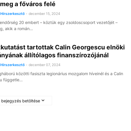
 meg a főváros felé
Hírszerkesztő
-
december 15, 2024
endőrség 20 embert – köztük egy zsoldoscsoport vezetőjét –
meg, akik a román…
kutatást tartottak Calin Georgescu elnöki
yának állítólagos finanszírozójánál
Hírszerkesztő
-
december 07, 2024
ágháború közötti fasiszta legionárius mozgalom híveinél és a Calin
u függetle…
 bejegyzés betöltése