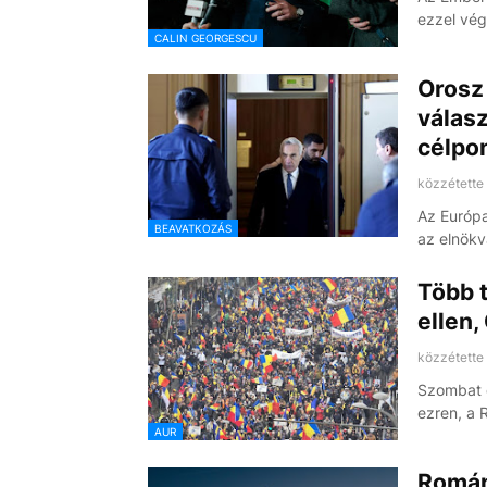
ezzel vég
CALIN GEORGESCU
Orosz 
válasz
célpon
közzétette
Az Európa
BEAVATKOZÁS
az elnökv
Több 
ellen,
közzétette
Szombat d
ezren, a
AUR
Román