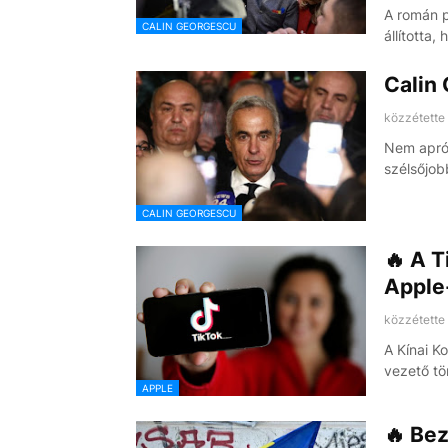
A román p
CALIN GEORGESCU
állította
Calin
közzétette
Nem apróz
szélsőjob
CALIN GEORGESCU
🔥 A T
Apple
közzétette
A Kínai K
vezető t
APPLE
🔥 Be