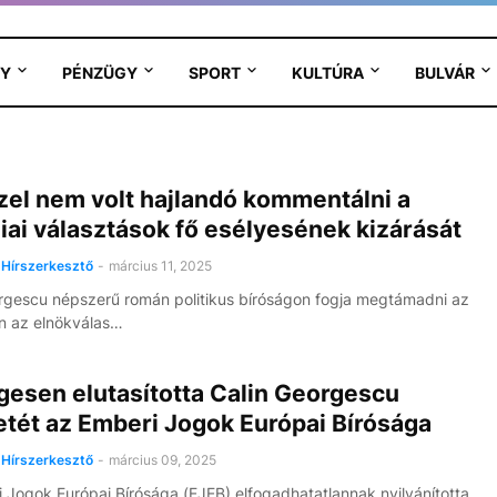
Y
PÉNZÜGY
SPORT
KULTÚRA
BULVÁR
zel nem volt hajlandó kommentálni a
ai választások fő esélyesének kizárását
Hírszerkesztő
-
március 11, 2025
rgescu népszerű román politikus bíróságon fogja megtámadni az
n az elnökválas…
gesen elutasította Calin Georgescu
etét az Emberi Jogok Európai Bírósága
Hírszerkesztő
-
március 09, 2025
 Jogok Európai Bírósága (EJEB) elfogadhatatlannak nyilvánította,