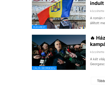
indult
közzétette
A román r
állított 
BUKAREST
🔥 Ház
kampán
közzétette
A két vil
Georgesc
CALIN GEORGESCU
Több