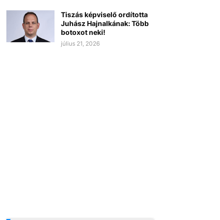
Tiszás képviselő ordította
Juhász Hajnalkának: Több
botoxot neki!
július 21, 2026