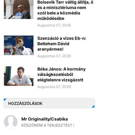
Bolsevik Tarr váltig állítja, ő
és a minisztériuma nem
szól bele a közmédia
működésébe
Augusztus 07, 2026
Szenzáció a vizes Eb-n:
Betlehem Dávid
aranyérmes!
Augusztus 07, 2026
Bóka János: A kormány
válságkezelésből
elégtelenre vizsgázott
Augusztus 07, 2026
HOZZÁSZÓLÁSOK
Mr Originality/Csabika
KÖSZÖNÖM A TERJESZTÉST !