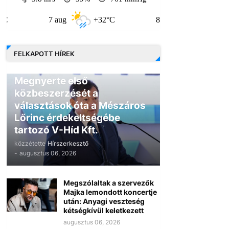
7 aug
+32°C
8 aug
+30°C
FELKAPOTT HÍREK
GAZDASÁG
Megnyerte első
közbeszerzését a
választások óta a Mészáros
Lőrinc érdekeltségébe
tartozó V-Híd Kft.
közzétette
Hírszerkesztő
-
augusztus 06, 2026
Megszólaltak a szervezők
Majka lemondott koncertje
után: Anyagi veszteség
kétségkívül keletkezett
augusztus 06, 2026