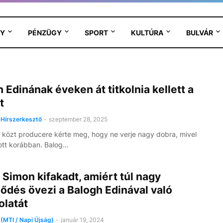
Y
PÉNZÜGY
SPORT
KULTÚRA
BULVÁR
 Edinának éveken át titkolnia kellett a
t
Hírszerkesztő
-
szeptember 28, 2025
 közt producere kérte meg, hogy ne verje nagy dobra, mivel
ott korábban. Balog…
Simon kifakadt, amiért túl nagy
ődés övezi a Balogh Edinával való
olatát
(MTI / Napi Újság)
-
január 19, 2024