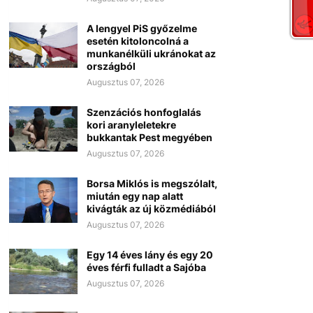
A lengyel PiS győzelme
esetén kitoloncolná a
munkanélküli ukránokat az
országból
Augusztus 07, 2026
Szenzációs honfoglalás
kori aranyleletekre
bukkantak Pest megyében
Augusztus 07, 2026
Borsa Miklós is megszólalt,
miután egy nap alatt
kivágták az új közmédiából
Augusztus 07, 2026
Egy 14 éves lány és egy 20
éves férfi fulladt a Sajóba
Augusztus 07, 2026