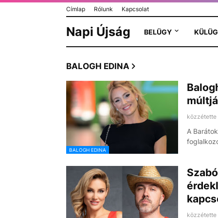
Címlap
Rólunk
Kapcsolat
Napi Újság
BELÜGY
KÜLÜG
BALOGH EDINA
Balogh
múltjá
közzétette
A Barátok
foglalkoz
BALOGH EDINA
Szabó 
érdekl
kapcs
közzétette