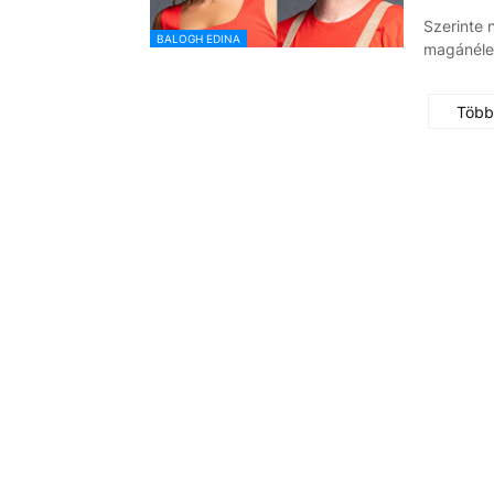
Szerinte 
BALOGH EDINA
magánélet
Több