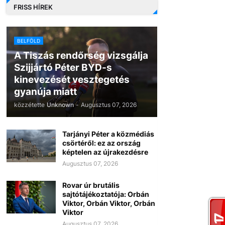
FRISS HÍREK
BELFÖLD
A Tiszás rendőrség vizsgálja
Szijjártó Péter BYD-s
kinevezését vesztegetés
gyanúja miatt
közzétette
Unknown
-
Augusztus 07, 2026
Tarjányi Péter a közmédiás
csörtéről: ez az ország
képtelen az újrakezdésre
Augusztus 07, 2026
Rovar úr brutális
sajtótájékoztatója: Orbán
Viktor, Orbán Viktor, Orbán
Viktor
Augusztus 07, 2026