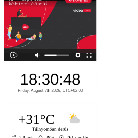
+31°C
Túlnyomóan derűs
3.8 m/s
39%
761
mmHg