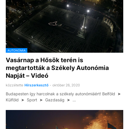
AUTONÓMIA
Vasárnap a Hősök terén is
megtartották a Székely Autonómia
Napját – Videó
közzétette
Hírszerkesztő
-
október 26, 2020
Budapesten így harcolnak a székely autonómiáért! Belföld ➤
Külföld ➤ Sport ➤ Gazdaság ➤ …