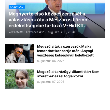
GAZDASÁG
Megnyerte első közbeszerzését a
választások óta a Mészáros Lőrinc
érdekeltségébe tartozó V-Híd Kft.
közzétette
Hírszerkesztő
-
augusztus 06, 2026
Megszólaltak a szervezők Majka
lemondott koncertje után: Anyagi
veszteség kétségkívül keletkezett
augusztus 06, 2026
Megszólalt a vízügyi államtitkár: Nem
szeretnék ezzel foglalkozni
augusztus 07, 2026