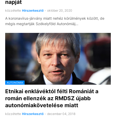
napját
közzétette
Hírszerkesztő
-
október 20, 2020
A koronavírus-járvány miatt nehéz körülmények között, de
mégis megtartják Székelyföld Autonómiáj…
AUTONÓMIA
Etnikai enklávéktól félti Romániát a
román ellenzék az RMDSZ újabb
autonómiakövetelése miatt
közzétette
Hírszerkesztő
-
december 04, 2018