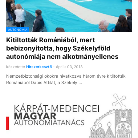
AUTONÓMIA
Kitiltották Romániából, mert
bebizonyította, hogy Székelyföld
autonómiája nem alkotmányellenes
közzétette
Hírszerkesztő
-
április 03, 2018
Nemzetbiztonsági okokra hivatkozva három évre kitiltották
Romániából Dabis Attilát, a Székely …