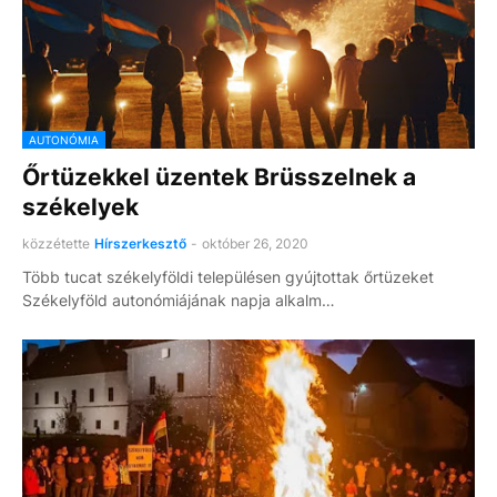
AUTONÓMIA
Őrtüzekkel üzentek Brüsszelnek a
székelyek
közzétette
Hírszerkesztő
-
október 26, 2020
Több tucat székelyföldi településen gyújtottak őrtüzeket
Székelyföld autonómiájának napja alkalm…