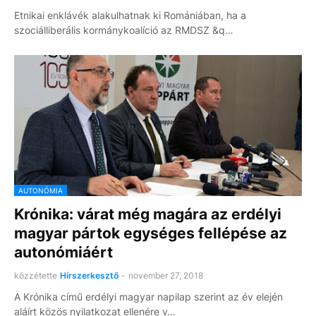
Etnikai enklávék alakulhatnak ki Romániában, ha a
szociálliberális kormánykoalíció az RMDSZ &q…
AUTONÓMIA
Krónika: várat még magára az erdélyi
magyar pártok egységes fellépése az
autonómiáért
közzétette
Hírszerkesztő
-
november 27, 2018
A Krónika című erdélyi magyar napilap szerint az év elején
aláírt közös nyilatkozat ellenére v…