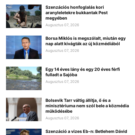
Szenzációs honfoglalás kori
aranyleletekre bukkantak Pest
megyében
Augusztus 07, 2026
Borsa Miklós is megszólalt, miután egy
nap alatt kivágták az új közmédiából
Augusztus 07, 2026
Egy 14 éves lány és egy 20 éves férfi
fulladt a Sajóba
Augusztus 07, 2026
Bolsevik Tarr váltig állítja, ő és a
minisztériuma nem szól bele a közmédia
működésébe
Augusztus 07, 2026
Szenzáció a vizes Eb-n: Betlehem Dávid