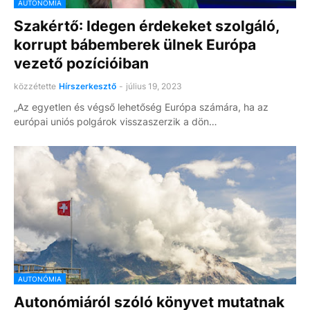
AUTONÓMIA
Szakértő: Idegen érdekeket szolgáló,
korrupt bábemberek ülnek Európa
vezető pozícióiban
közzétette
Hírszerkesztő
-
július 19, 2023
„Az egyetlen és végső lehetőség Európa számára, ha az
európai uniós polgárok visszaszerzik a dön…
AUTONÓMIA
Autonómiáról szóló könyvet mutatnak