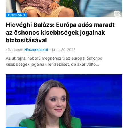
AUTONÓMIA
Hidvéghi Balázs: Európa adós maradt
az őshonos kisebbségek jogainak
biztosításával
közzétette
Hírszerkesztő
-
július 20, 2023
Az ukrajnai háború megnehezíti az európai őshonos
kisebbségek jogainak rendezését, de akár válto…