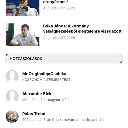
aranyérmes!
Augusztus 07, 2026
Bóka János: A kormány
válságkezelésből elégtelenre vizsgázott
Augusztus 07, 2026
HOZZÁSZÓLÁSOK
Mr Originality/Csabika
KÖSZÖNÖM A TERJESZTÉST !
Alexander Elek
Már nézhető és nagyon jó film.
Pálos Trend
2024. január 6-án Csurka István szellemiségét idéz...