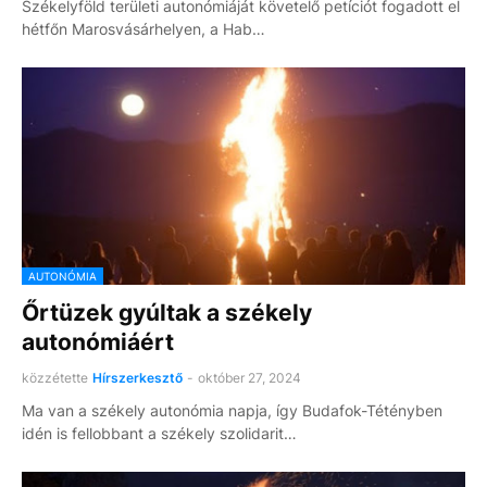
Székelyföld területi autonómiáját követelő petíciót fogadott el
hétfőn Marosvásárhelyen, a Hab…
AUTONÓMIA
Őrtüzek gyúltak a székely
autonómiáért
közzétette
Hírszerkesztő
-
október 27, 2024
Ma van a székely autonómia napja, így Budafok-Tétényben
idén is fellobbant a székely szolidarit…