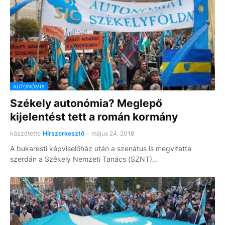
AUTONÓMIA
Székely autonómia? Meglepő
kijelentést tett a román kormány
közzétette
Hírszerkesztő
-
május 24, 2018
A bukaresti képviselőház után a szenátus is megvitatta
szerdán a Székely Nemzeti Tanács (SZNT)…