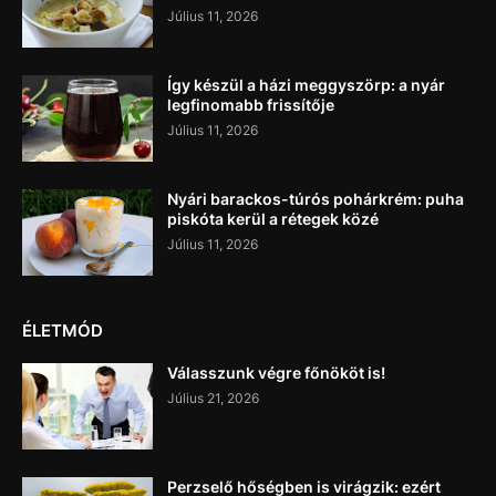
Július 11, 2026
Így készül a házi meggyszörp: a nyár
legfinomabb frissítője
Július 11, 2026
Nyári barackos-túrós pohárkrém: puha
piskóta kerül a rétegek közé
Július 11, 2026
ÉLETMÓD
Válasszunk végre főnököt is!
Július 21, 2026
Perzselő hőségben is virágzik: ezért