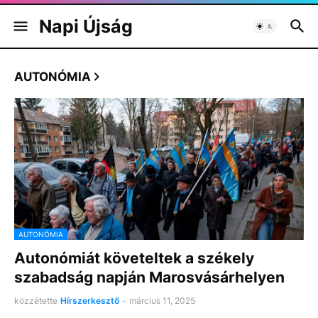
Napi Újság
AUTONÓMIA
AUTONÓMIA
Autonómiát követeltek a székely
szabadság napján Marosvásárhelyen
közzétette
Hírszerkesztő
-
március 11, 2025