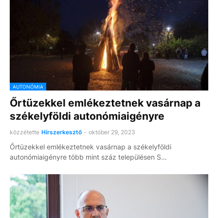
AUTONÓMIA
Őrtüzekkel emlékeztetnek vasárnap a
székelyföldi autonómiaigényre
közzétette
Hírszerkesztő
-
október 29, 2023
Őrtüzekkel emlékeztetnek vasárnap a székelyföldi
autonómiaigényre több mint száz településen S…