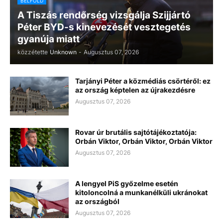
BELFÖLD
A Tiszás rendőrség vizsgálja Szijjártó
Péter BYD-s kinevezését vesztegetés
gyanúja miatt
közzétette
Unknown
-
Augusztus 07, 2026
Tarjányi Péter a közmédiás csörtéről: ez
az ország képtelen az újrakezdésre
Augusztus 07, 2026
Rovar úr brutális sajtótájékoztatója:
Orbán Viktor, Orbán Viktor, Orbán Viktor
Augusztus 07, 2026
A lengyel PiS győzelme esetén
kitoloncolná a munkanélküli ukránokat
az országból
Augusztus 07, 2026