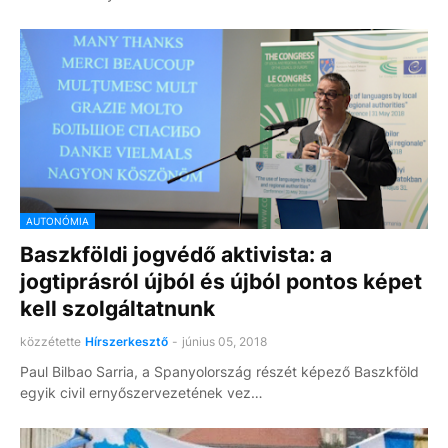
AUTONÓMIA
Baszkföldi jogvédő aktivista: a
jogtiprásról újból és újból pontos képet
kell szolgáltatnunk
közzétette
Hírszerkesztő
-
június 05, 2018
Paul Bilbao Sarria, a Spanyolország részét képező Baszkföld
egyik civil ernyőszervezetének vez…