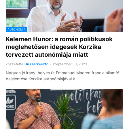
AUTONÓMIA
Kelemen Hunor: a román politikusok
meglehetősen idegesek Korzika
tervezett autonómiája miatt
közzétette
Hírszerkesztő
-
szeptember 30, 2023
Nagyon jó irány, helyes út Emmanuel Macron francia államfő
bejelentése Korzika autonómiájával k…