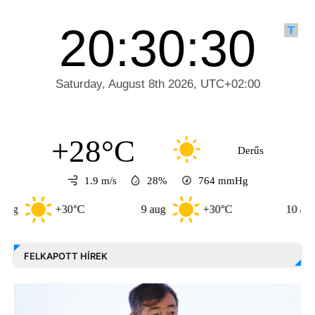
+28°C
Derűs
1.9 m/s
28%
764
mmHg
30°C
9 aug
+30°C
10 aug
+33°
FELKAPOTT HÍREK