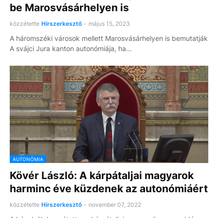
be Marosvásárhelyen is
közzétette
Hírszerkesztő
-
május 15, 2023
A háromszéki városok mellett Marosvásárhelyen is bemutatják
A svájci Jura kanton autonómiája, ha…
AUTONÓMIA
Kövér László: A kárpátaljai magyarok
harminc éve küzdenek az autonómiáért
közzétette
Hírszerkesztő
-
november 07, 2022