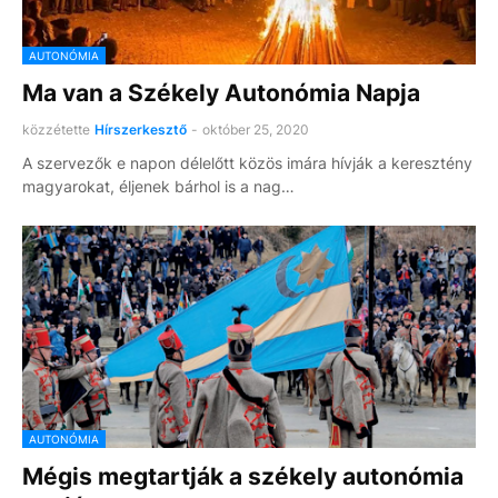
AUTONÓMIA
Ma van a Székely Autonómia Napja
közzétette
Hírszerkesztő
-
október 25, 2020
A szervezők e napon délelőtt közös imára hívják a keresztény
magyarokat, éljenek bárhol is a nag…
AUTONÓMIA
Mégis megtartják a székely autonómia