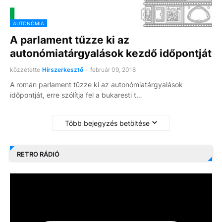
AUTONÓMIA
A parlament tűzze ki az
autonómiatárgyalások kezdő időpontját
közzétette
Hírszerkesztő
-
február 09, 2018
A román parlament tűzze ki az autonómiatárgyalások
időpontját, erre szólítja fel a bukaresti t…
Több bejegyzés betöltése
RETRO RÁDIÓ