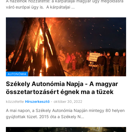
A házelnök hozzátette: a kárpátaljai magyar ügy megoldásra
váró európai ügy is. A kárpátaljai …
AUTONÓMIA
Székely Autonómia Napja - A magyar
összetartozásért égnek ma a tüzek
közzétette
Hírszerkesztő
-
október 30, 2022
A mai napon, a Székely Autonómia Napján mintegy 80 helyen
gyújtottak tüzet. 2015 óta a Székely N…