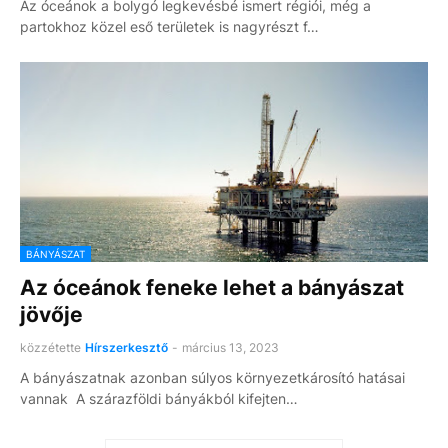
Az óceánok a bolygó legkevésbé ismert régiói, még a
partokhoz közel eső területek is nagyrészt f…
BÁNYÁSZAT
Az óceánok feneke lehet a bányászat
jövője
közzétette
Hírszerkesztő
-
március 13, 2023
A bányászatnak azonban súlyos környezetkárosító hatásai
vannak A szárazföldi bányákból kifejten…