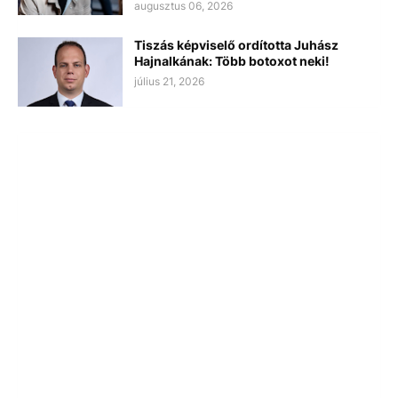
augusztus 06, 2026
Tiszás képviselő ordította Juhász
Hajnalkának: Több botoxot neki!
július 21, 2026