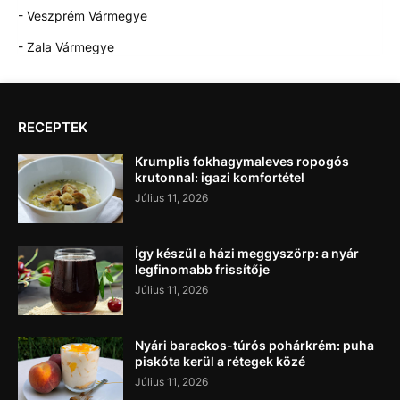
- Veszprém Vármegye
- Zala Vármegye
RECEPTEK
Krumplis fokhagymaleves ropogós
krutonnal: igazi komfortétel
Július 11, 2026
Így készül a házi meggyszörp: a nyár
legfinomabb frissítője
Július 11, 2026
Nyári barackos-túrós pohárkrém: puha
piskóta kerül a rétegek közé
Július 11, 2026