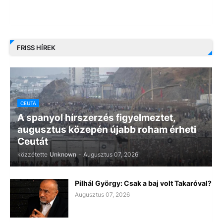
FRISS HÍREK
CEUTA
A spanyol hírszerzés figyelmeztet,
augusztus közepén újabb roham érheti
Ceutát
közzétette
Unknown
-
Augusztus 07, 2026
Pilhál György: Csak a baj volt Takaróval?
Augusztus 07, 2026