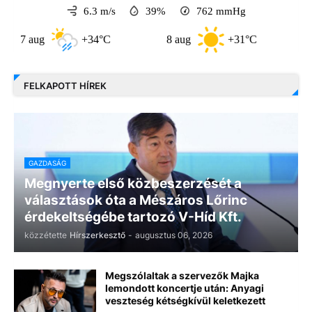
6.3 m/s
39%
762
mmHg
7 aug
+34°C
8 aug
+31°C
9 au
FELKAPOTT HÍREK
GAZDASÁG
Megnyerte első közbeszerzését a
választások óta a Mészáros Lőrinc
érdekeltségébe tartozó V-Híd Kft.
közzétette
Hírszerkesztő
-
augusztus 06, 2026
Megszólaltak a szervezők Majka
lemondott koncertje után: Anyagi
veszteség kétségkívül keletkezett