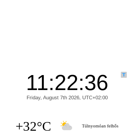
+32°C
Túlnyomóan felhős