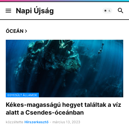
Napi Újság
ÓCEÁN
EGYESÜLT ÁLLAMOK
Kékes-magasságú hegyet találtak a víz
alatt a Csendes-óceánban
közzétette
Hírszerkesztő
-
március 13, 2023