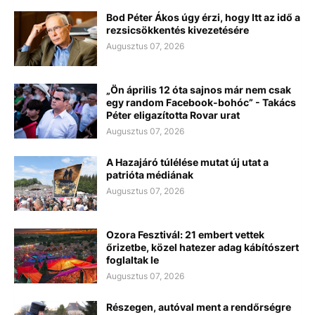
Bod Péter Ákos úgy érzi, hogy Itt az idő a
rezsicsökkentés kivezetésére
Augusztus 07, 2026
„Ön április 12 óta sajnos már nem csak
egy random Facebook-bohóc” - Takács
Péter eligazította Rovar urat
Augusztus 07, 2026
A Hazajáró túlélése mutat új utat a
patrióta médiának
Augusztus 07, 2026
Ozora Fesztivál: 21 embert vettek
őrizetbe, közel hatezer adag kábítószert
foglaltak le
Augusztus 07, 2026
Részegen, autóval ment a rendőrségre