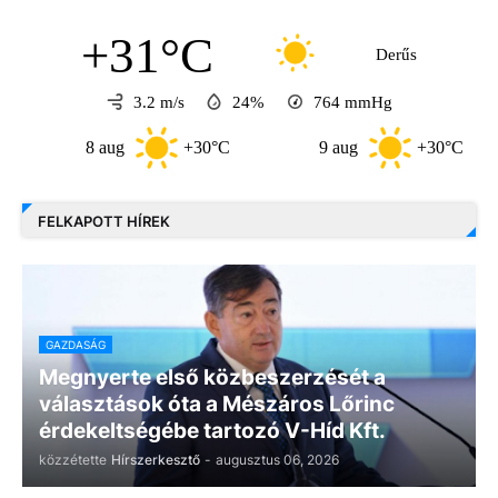
+31°C
Derűs
3.2 m/s
24%
764
mmHg
8 aug
+30°C
9 aug
+30°C
FELKAPOTT HÍREK
GAZDASÁG
Megnyerte első közbeszerzését a
választások óta a Mészáros Lőrinc
érdekeltségébe tartozó V-Híd Kft.
közzétette
Hírszerkesztő
-
augusztus 06, 2026