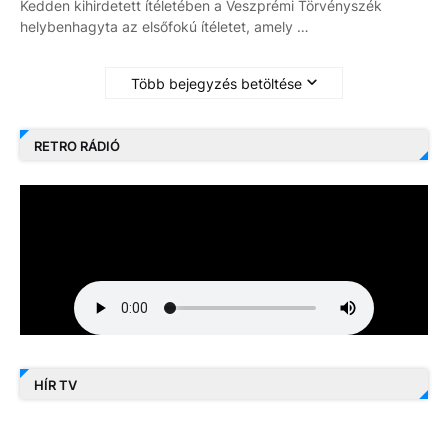
Kedden kihirdetett ítéletében a Veszprémi Törvényszék
helybenhagyta az elsőfokú ítéletet, amely …
Több bejegyzés betöltése
RETRO RÁDIÓ
HÍR TV