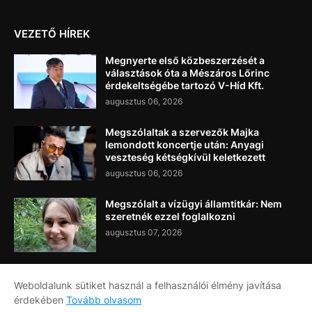
VEZETŐ HÍREK
Megnyerte első közbeszerzését a
választások óta a Mészáros Lőrinc
érdekeltségébe tartozó V-Híd Kft.
augusztus 06, 2026
Megszólaltak a szervezők Majka
lemondott koncertje után: Anyagi
veszteség kétségkívül keletkezett
augusztus 06, 2026
Megszólalt a vízügyi államtitkár: Nem
szeretnék ezzel foglalkozni
augusztus 07, 2026
Weboldalunk sütiket használ a felhasználói élmény javítása
érdekében
Tovább olvasom
Címlap
Rólunk
Kapcsolat