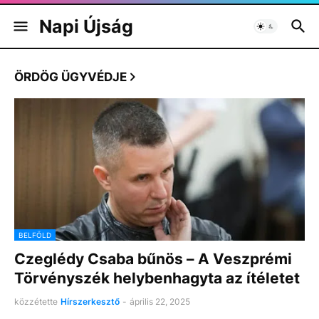
Napi Újság
ÖRDÖG ÜGYVÉDJE
BELFÖLD
Czeglédy Csaba bűnös – A Veszprémi
Törvényszék helybenhagyta az ítéletet
közzétette
Hírszerkesztő
-
április 22, 2025