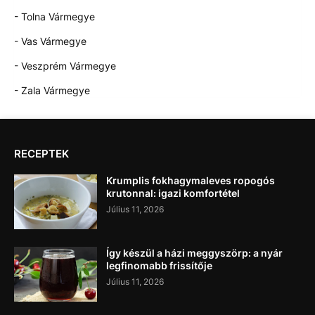
- Tolna Vármegye
- Vas Vármegye
- Veszprém Vármegye
- Zala Vármegye
RECEPTEK
Krumplis fokhagymaleves ropogós
krutonnal: igazi komfortétel
Július 11, 2026
Így készül a házi meggyszörp: a nyár
legfinomabb frissítője
Július 11, 2026