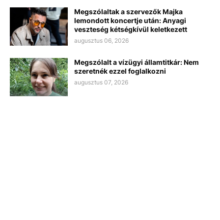
Megszólaltak a szervezők Majka
lemondott koncertje után: Anyagi
veszteség kétségkívül keletkezett
augusztus 06, 2026
Megszólalt a vízügyi államtitkár: Nem
szeretnék ezzel foglalkozni
augusztus 07, 2026