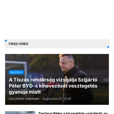
FRISS HÍREK
BELFÖLD
A Tiszás rendőrség vizsgálja Szijjártó
Péter BYD-s kinevezését vesztegetés
gyanúja miatt
közzétette
Unknown
-
Augusztus 07, 2026
Tarjányi Péter a közmédiás csörtéről: ez