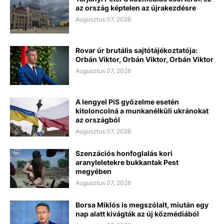
az ország képtelen az újrakezdésre
Augusztus 07, 2026
Rovar úr brutális sajtótájékoztatója:
Orbán Viktor, Orbán Viktor, Orbán Viktor
Augusztus 07, 2026
A lengyel PiS győzelme esetén
kitoloncolná a munkanélküli ukránokat
az országból
Augusztus 07, 2026
Szenzációs honfoglalás kori
aranyleletekre bukkantak Pest
megyében
Augusztus 07, 2026
Borsa Miklós is megszólalt, miután egy
nap alatt kivágták az új közmédiából