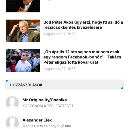
Bod Péter Ákos úgy érzi, hogy Itt az idő a
rezsicsökkentés kivezetésére
Augusztus 07, 2026
„Ön április 12 óta sajnos már nem csak
egy random Facebook-bohóc” - Takács
Péter eligazította Rovar urat
Augusztus 07, 2026
HOZZÁSZÓLÁSOK
Mr Originality/Csabika
KÖSZÖNÖM A TERJESZTÉST !
Alexander Elek
Már nézhető és nagyon jó film.