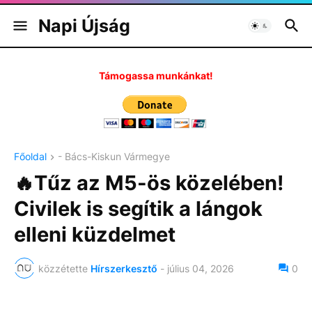
Napi Újság
Támogassa munkánkat!
Főoldal
- Bács-Kiskun Vármegye
🔥Tűz az M5-ös közelében!
Civilek is segítik a lángok
elleni küzdelmet
közzétette
Hírszerkesztő
-
július 04, 2026
0