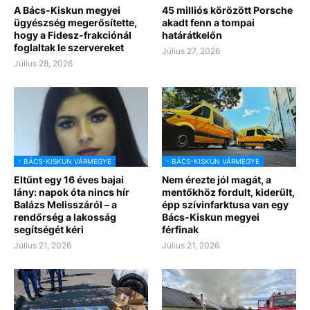
A Bács-Kiskun megyei
45 milliós körözött Porsche
ügyészség megerősítette,
akadt fenn a tompai
hogy a Fidesz-frakciónál
határátkelőn
foglaltak le szervereket
Július 27, 2026
Július 28, 2026
- BÁCS-KISKUN VÁRMEGYE
- BÁCS-KISKUN VÁRMEGYE
Eltűnt egy 16 éves bajai
Nem érezte jól magát, a
lány: napok óta nincs hír
mentőkhöz fordult, kiderült,
Balázs Melisszáról – a
épp szívinfarktusa van egy
rendőrség a lakosság
Bács-Kiskun megyei
segítségét kéri
férfinak
Július 21, 2026
Július 21, 2026