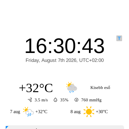
+32°C
Kisebb eső
3.5 m/s
35%
760
mmHg
 aug
+32°C
8 aug
+30°C
9 aug