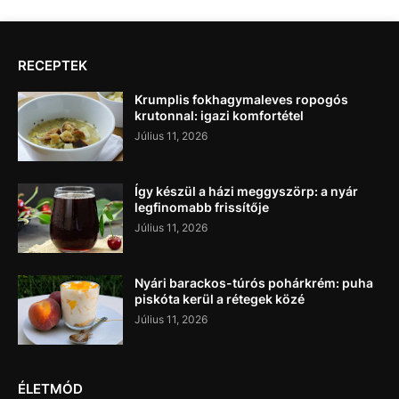
RECEPTEK
Krumplis fokhagymaleves ropogós
krutonnal: igazi komfortétel
Július 11, 2026
Így készül a házi meggyszörp: a nyár
legfinomabb frissítője
Július 11, 2026
Nyári barackos-túrós pohárkrém: puha
piskóta kerül a rétegek közé
Július 11, 2026
ÉLETMÓD