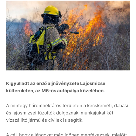
Kigyulladt az erdő aljnövényzete Lajosmizse
külterületén, az M5-ös autópálya közelében.
A mintegy háromhektáros területen a kecskeméti, dabasi
és lajosmizsei tűzoltók dolgoznak, munkájukat két
vízszállító jármű és civilek is segítik.
A cél, hogy a lángokat még időben megfékezzék, mielőtt