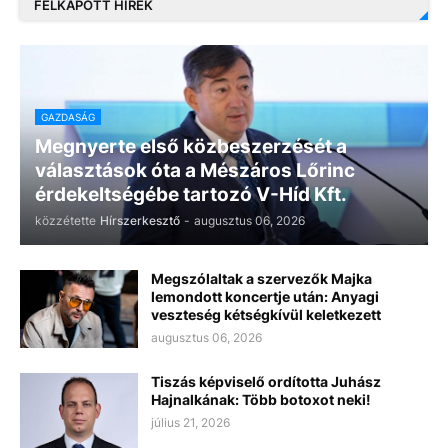
FELKAPOTT HÍREK
GAZDASÁG
Megnyerte első közbeszerzését a
választások óta a Mészáros Lőrinc
érdekeltségébe tartozó V-Híd Kft.
közzétette
Hírszerkesztő
-
augusztus 06, 2026
Megszólaltak a szervezők Majka
lemondott koncertje után: Anyagi
veszteség kétségkívül keletkezett
augusztus 06, 2026
Tiszás képviselő ordította Juhász
Hajnalkának: Több botoxot neki!
július 21, 2026