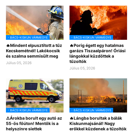
- BÁCS-KISKUN VÁRMEGYE
- BÁCS-KISKUN VÁRMEGYE
🔥Mindent elpusztított a tűz
🔥Porig égett egy hatalmas
Kecskemétnél! Lakókocsik
garázs Tiszaalpáron! Óriási
és szalma semmisült meg
lángokkal küzdöttek a
tűzoltók
Július 05, 2026
Július 05, 2026
- BÁCS-KISKUN VÁRMEGYE
- BÁCS-KISKUN VÁRMEGYE
⚠️Árokba borult egy autó az
🔥Lángba borultak a bálák
55-ös főúton! Mentők is a
Kiskunmajsánál! Nagy
helyszínre siettek
erőkkel küzdenek a tűzoltók