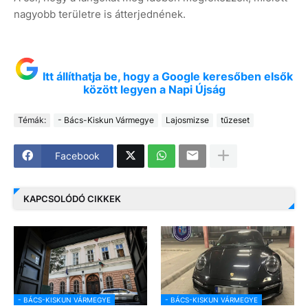
nagyobb területre is átterjednének.
Itt állíthatja be, hogy a Google keresőben elsők
között legyen a Napi Újság
Témák:
- Bács-Kiskun Vármegye
Lajosmizse
tűzeset
Facebook
KAPCSOLÓDÓ CIKKEK
- BÁCS-KISKUN VÁRMEGYE
- BÁCS-KISKUN VÁRMEGYE