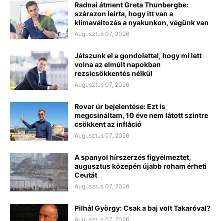
Radnai átment Greta Thunbergbe:
szárazon leírta, hogy itt van a
klímaváltozás a nyakunkon, végünk van
Augusztus 07, 2026
Játszunk el a gondolattal, hogy mi lett
volna az elmúlt napokban
rezsicsökkentés nélkül
Augusztus 07, 2026
Rovar úr bejelentése: Ezt is
megcsináltam, 10 éve nem látott szintre
csökkent az infláció
Augusztus 07, 2026
A spanyol hírszerzés figyelmeztet,
augusztus közepén újabb roham érheti
Ceutát
Augusztus 07, 2026
Pilhál György: Csak a baj volt Takaróval?
Augusztus 07, 2026