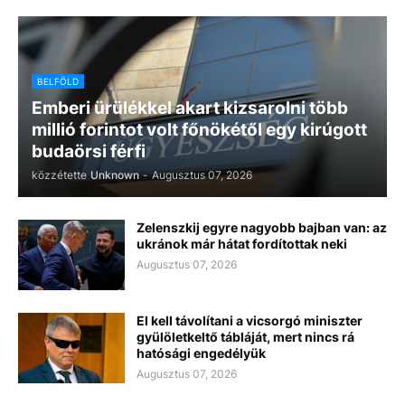
BELFÖLD
Emberi ürülékkel akart kizsarolni több
millió forintot volt főnökétől egy kirúgott
budaörsi férfi
közzétette
Unknown
-
Augusztus 07, 2026
Zelenszkij egyre nagyobb bajban van: az
ukránok már hátat fordítottak neki
Augusztus 07, 2026
El kell távolítani a vicsorgó miniszter
gyülöletkeltő tábláját, mert nincs rá
hatósági engedélyük
Augusztus 07, 2026