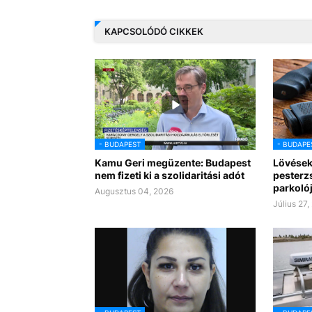
KAPCSOLÓDÓ CIKKEK
- BUDAPEST
- BUDAPE
Kamu Geri megüzente: Budapest
Lövések
nem fizeti ki a szolidaritási adót
pesterz
parkoló
Augusztus 04, 2026
Július 27,