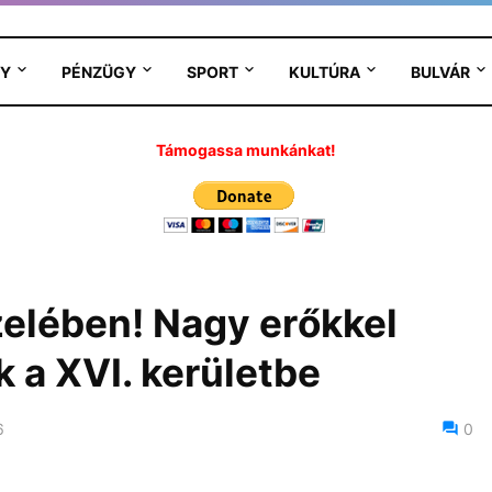
Y
PÉNZÜGY
SPORT
KULTÚRA
BULVÁR
Támogassa munkánkat!
elében! Nagy erőkkel
k a XVI. kerületbe
6
0