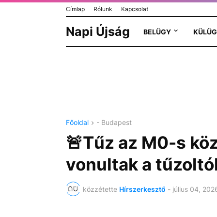
Címlap
Rólunk
Kapcsolat
Napi Újság
BELÜGY
KÜLÜG
Főoldal
- Budapest
🚨Tűz az M0-s köz
vonultak a tűzoltó
közzétette
Hírszerkesztő
-
július 04, 202