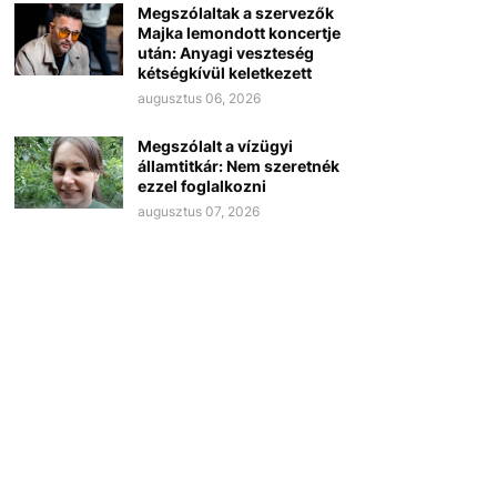
Megszólaltak a szervezők
Majka lemondott koncertje
után: Anyagi veszteség
kétségkívül keletkezett
augusztus 06, 2026
Megszólalt a vízügyi
államtitkár: Nem szeretnék
ezzel foglalkozni
augusztus 07, 2026