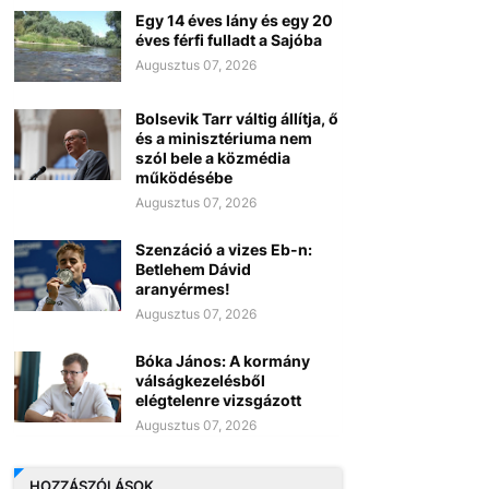
Egy 14 éves lány és egy 20
éves férfi fulladt a Sajóba
Augusztus 07, 2026
Bolsevik Tarr váltig állítja, ő
és a minisztériuma nem
szól bele a közmédia
működésébe
Augusztus 07, 2026
Szenzáció a vizes Eb-n:
Betlehem Dávid
aranyérmes!
Augusztus 07, 2026
Bóka János: A kormány
válságkezelésből
elégtelenre vizsgázott
Augusztus 07, 2026
HOZZÁSZÓLÁSOK