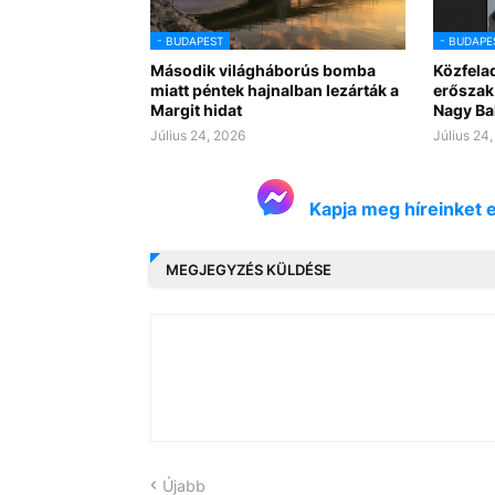
- BUDAPEST
- BUDAPE
Második világháborús bomba
Közfelad
miatt péntek hajnalban lezárták a
erőszak 
Margit hidat
Nagy Ba
Július 24, 2026
Július 24
Kapja meg híreinket 
MEGJEGYZÉS KÜLDÉSE
Újabb