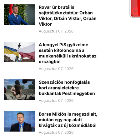
Rovar úr brutális
sajtótájékoztatója: Orbán
Viktor, Orbán Viktor, Orbán
Viktor
Augusztus 07, 2026
A lengyel PiS győzelme
esetén kitoloncolná a
munkanélküli ukránokat az
országból
Augusztus 07, 2026
Szenzációs honfoglalás
kori aranyleletekre
bukkantak Pest megyében
Augusztus 07, 2026
Borsa Miklós is megszólalt,
miután egy nap alatt
kivágták az új közmédiából
Augusztus 07, 2026