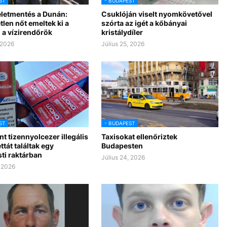
ST
- BUDAPEST
életmentés a Dunán:
Csuklóján viselt nyomkövetővel
len nőt emeltek ki a
szórta az igét a kőbányai
 a vízirendőrök
kristálydíler
 2026
Július 25, 2026
ST
- BUDAPEST
t tizennyolcezer illegális
Taxisokat ellenőriztek
ttát találtak egy
Budapesten
ti raktárban
Július 24, 2026
, 2026