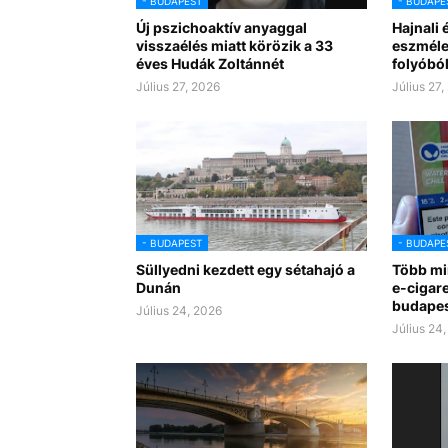
- BUDAPEST
- BUDAPE
Új pszichoaktív anyaggal
Hajnali 
visszaélés miatt körözik a 33
eszmélet
éves Hudák Zoltánnét
folyóból
Július 27, 2026
Július 27,
- BUDAPEST
- BUDAPE
Süllyedni kezdett egy sétahajó a
Több min
Dunán
e-cigare
budapes
Július 24, 2026
Július 24