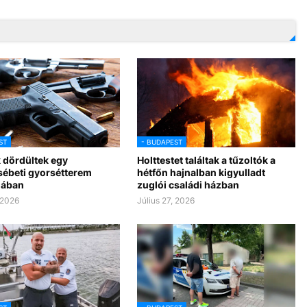
ST
- BUDAPEST
 dördültek egy
Holttestet találtak a tűzoltók a
sébeti gyorsétterem
hétfőn hajnalban kigyulladt
jában
zuglói családi házban
 2026
Július 27, 2026