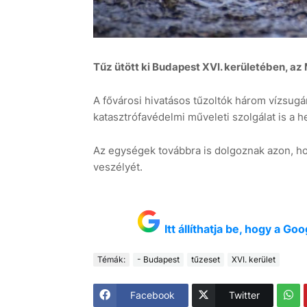
Tűz ütött ki Budapest XVI. kerületében, az
A fővárosi hivatásos tűzoltók három vízsugár
katasztrófavédelmi műveleti szolgálat is a he
Az egységek továbbra is dolgoznak azon, hog
veszélyét.
Itt állíthatja be, hogy a G
Témák:
- Budapest
tűzeset
XVI. kerület
Facebook
Twitter