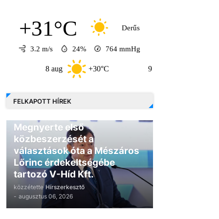
+31°C
Derűs
3.2 m/s
24%
764
mmHg
8 aug
+30°C
9 aug
+30°C
FELKAPOTT HÍREK
GAZDASÁG
Megnyerte első
közbeszerzését a
választások óta a Mészáros
Lőrinc érdekeltségébe
tartozó V-Híd Kft.
közzétette
Hírszerkesztő
-
augusztus 06, 2026