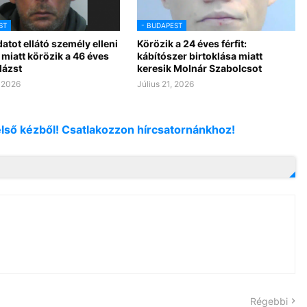
ST
- BUDAPEST
atot ellátó személy elleni
Körözik a 24 éves férfit:
miatt körözik a 46 éves
kábítószer birtoklása miatt
lázst
keresik Molnár Szabolcsot
, 2026
Július 21, 2026
első kézből! Csatlakozzon hírcsatornánkhoz!
Régebbi