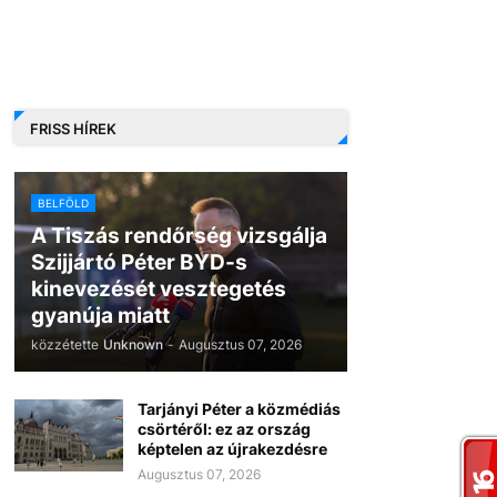
FRISS HÍREK
BELFÖLD
A Tiszás rendőrség vizsgálja
Szijjártó Péter BYD-s
kinevezését vesztegetés
gyanúja miatt
közzétette
Unknown
-
Augusztus 07, 2026
Tarjányi Péter a közmédiás
csörtéről: ez az ország
képtelen az újrakezdésre
Augusztus 07, 2026