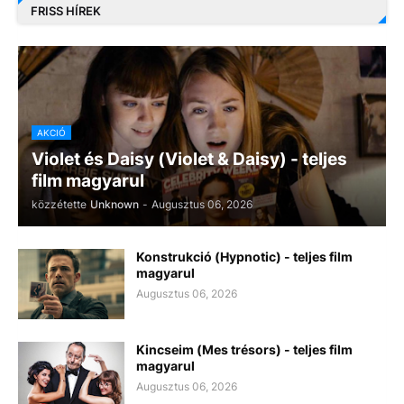
FRISS HÍREK
AKCIÓ
Violet és Daisy (Violet & Daisy) - teljes
film magyarul
közzétette
Unknown
-
Augusztus 06, 2026
Konstrukció (Hypnotic) - teljes film
magyarul
Augusztus 06, 2026
Kincseim (Mes trésors) - teljes film
magyarul
Augusztus 06, 2026