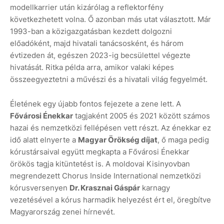
modellkarrier után kizárólag a reflektorfény
következhetett volna. Ő azonban más utat választott. Már
1993-ban a közigazgatásban kezdett dolgozni
előadóként, majd hivatali tanácsosként, és három
évtizeden át, egészen 2023-ig becsülettel végezte
hivatását. Ritka példa arra, amikor valaki képes
összeegyeztetni a művészi és a hivatali világ fegyelmét.
Életének egy újabb fontos fejezete a zene lett. A
Fővárosi Énekkar
tagjaként 2005 és 2021 között számos
hazai és nemzetközi fellépésen vett részt. Az énekkar ez
idő alatt elnyerte a
Magyar Örökség díjat
, ő maga pedig
kórustársaival együtt megkapta a Fővárosi Énekkar
örökös tagja kitüntetést is. A moldovai Kisinyovban
megrendezett Chorus Inside International nemzetközi
kórusversenyen
Dr. Krasznai Gáspár
karnagy
vezetésével a kórus harmadik helyezést ért el, öregbítve
Magyarország zenei hírnevét.