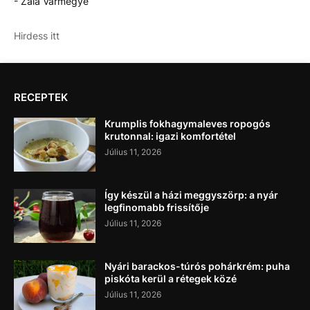
- Zala Vármegye
Hirdess itt
RECEPTEK
Krumplis fokhagymaleves ropogós
krutonnal: igazi komfortétel
Július 11, 2026
Így készül a házi meggyszörp: a nyár
legfinomabb frissítője
Július 11, 2026
Nyári barackos-túrós pohárkrém: puha
piskóta kerül a rétegek közé
Július 11, 2026