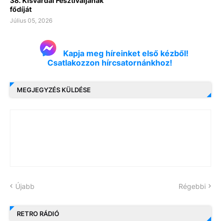
38. Kisvárdai Fesztiváljának
fődíját
Július 05, 2026
Kapja meg híreinket első kézből!
Csatlakozzon hírcsatornánkhoz!
MEGJEGYZÉS KÜLDÉSE
Újabb
Régebbi
RETRO RÁDIÓ