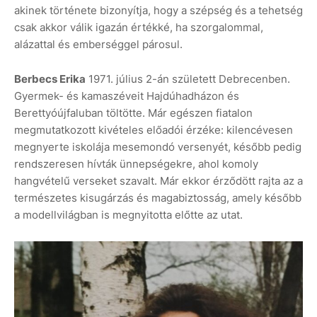
akinek története bizonyítja, hogy a szépség és a tehetség
csak akkor válik igazán értékké, ha szorgalommal,
alázattal és emberséggel párosul.
Berbecs Erika
1971. július 2-án született Debrecenben.
Gyermek- és kamaszéveit Hajdúhadházon és
Berettyóújfaluban töltötte. Már egészen fiatalon
megmutatkozott kivételes előadói érzéke: kilencévesen
megnyerte iskolája mesemondó versenyét, később pedig
rendszeresen hívták ünnepségekre, ahol komoly
hangvételű verseket szavalt. Már ekkor érződött rajta az a
természetes kisugárzás és magabiztosság, amely később
a modellvilágban is megnyitotta előtte az utat.