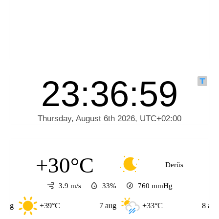
+30°C
Derűs
3.9 m/s
33%
760
mmHg
+39°C
7 aug
+33°C
8 aug
+3