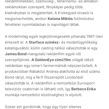
reklámfilmekben, szemüveg-, fehérnemű- és almabor-
reklámokban szerepelt, fényképei pedig több
kiadványban is megjelentek. A Kiskegyed olvasói is
megismerhették, amikor
Katona Miklós
fotóművész
felvételei nyomtatásban is napvilágot láttak.
A modellvilág egyik legkülönlegesebb pillanata 1997-ben
érkezett el. A
Starface színész-
és modellügynökség
katalógusából, külön casting nélkül választották ki egy
James Bond-
hangulatú reklámfilm egyik női
szereplőjének.
A GoldenEye című film
világát idéző
reklámban egy ismert farmermárkát népszerűsített. A
produkcióban Rábaközi Andrea alakította az első számú
Bond-lányt, míg a férfi főszereplőt Londonból
választották ki. A reklámfilm a nemzetközi Eurosport
televíziós csatornán is látható volt, így
Berbecs Erika
munkája nemzetközi közönséghez is eljutott.
Sokan azt gondolnák, hogy egy ilyen sikeres