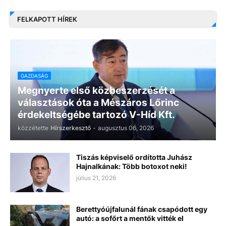
FELKAPOTT HÍREK
GAZDASÁG
Megnyerte első közbeszerzését a
választások óta a Mészáros Lőrinc
érdekeltségébe tartozó V-Híd Kft.
közzétette
Hírszerkesztő
-
augusztus 06, 2026
Tiszás képviselő ordította Juhász
Hajnalkának: Több botoxot neki!
július 21, 2026
Berettyóújfalunál fának csapódott egy
autó: a sofőrt a mentők vitték el