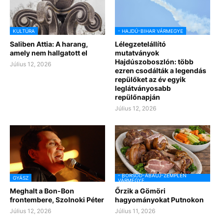
KULTÚRA
- HAJDÚ-BIHAR VÁRMEGYE
Saliben Attia: A harang,
Lélegzetelállító
amely nem hallgatott el
mutatványok
Hajdúszoboszlón: több
Július 12, 2026
ezren csodálták a legendás
repülőket az év egyik
leglátványosabb
repülőnapján
Július 12, 2026
- BORSOD-ABAÚJ-ZEMPLÉN
GYÁSZ
VÁRMEGYE
Meghalt a Bon-Bon
Őrzik a Gömöri
frontembere, Szolnoki Péter
hagyományokat Putnokon
Július 12, 2026
Július 11, 2026