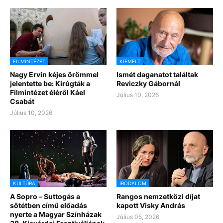
FILMINTÉZET
KIEMELT
Nagy Ervin kéjes örömmel
Ismét daganatot találtak
jelentette be: Kirúgták a
Reviczky Gábornál
Filmintézet éléről Káel
Július 10, 2026
Csabát
Július 10, 2026
KULTÚRA
IRODALOM
A Sopro – Suttogás a
Rangos nemzetközi díjat
sötétben című előadás
kapott Visky András
nyerte a Magyar Színházak
Július 05, 2026