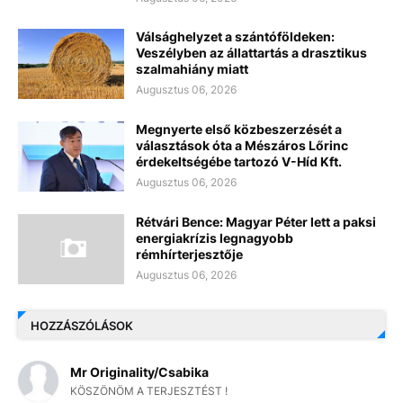
Válsághelyzet a szántóföldeken:
Veszélyben az állattartás a drasztikus
szalmahiány miatt
Augusztus 06, 2026
Megnyerte első közbeszerzését a
választások óta a Mészáros Lőrinc
érdekeltségébe tartozó V-Híd Kft.
Augusztus 06, 2026
Rétvári Bence: Magyar Péter lett a paksi
energiakrízis legnagyobb
rémhírterjesztője
Augusztus 06, 2026
HOZZÁSZÓLÁSOK
Mr Originality/Csabika
KÖSZÖNÖM A TERJESZTÉST !