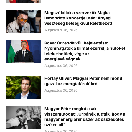
Megszólaltak a szervezők Majka
lemondott koncertje után: Anyagi
veszteség kétségkívül keletkezett
Augusztus 06, 2026
Rovar úr rendkívüli bejelentése:
Nyomhatjátok a klímát ezerrel, a hűtőket
letekerhetitek, vége az
energiaválságnak
Augusztus 06, 2026
Hortay Olivér: Magyar Péter nem mond
igazat az energiatárolókról
Augusztus 06, 2026
Magyar Péter megint csak
visszamutogat: „Orbánék tudták, hogy a
magyar energiarendszer az összedőlés
szélén áll”
Augusztus 06, 2026