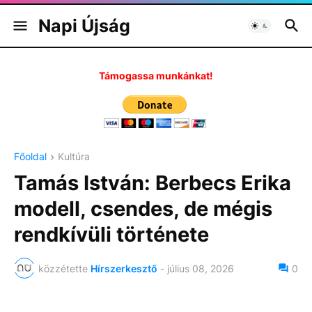
Napi Újság
Támogassa munkánkat!
Főoldal
Kultúra
Tamás István: Berbecs Erika
modell, csendes, de mégis
rendkívüli története
közzétette
Hírszerkesztő
-
július 08, 2026
0