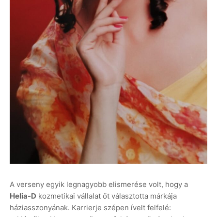
A verseny egyik legnagyobb elismerése volt, hogy a
Helia-D
kozmetikai vállalat őt választotta márkája
háziasszonyának. Karrierje szépen ívelt felfelé: