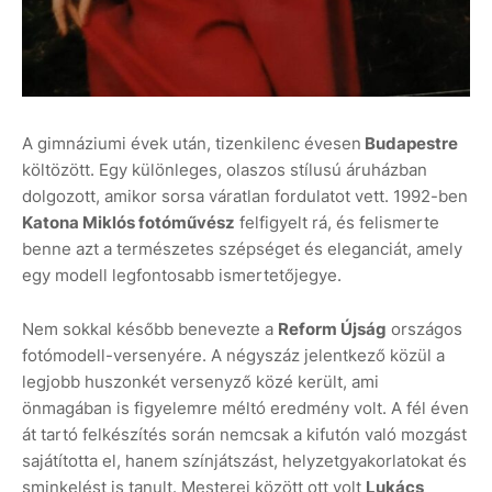
A gimnáziumi évek után, tizenkilenc évesen
Budapestre
költözött. Egy különleges, olaszos stílusú áruházban
dolgozott, amikor sorsa váratlan fordulatot vett. 1992-ben
Katona Miklós fotóművész
felfigyelt rá, és felismerte
benne azt a természetes szépséget és eleganciát, amely
egy modell legfontosabb ismertetőjegye.
Nem sokkal később benevezte a
Reform Újság
országos
fotómodell-versenyére. A négyszáz jelentkező közül a
legjobb huszonkét versenyző közé került, ami
önmagában is figyelemre méltó eredmény volt. A fél éven
át tartó felkészítés során nemcsak a kifutón való mozgást
sajátította el, hanem színjátszást, helyzetgyakorlatokat és
sminkelést is tanult. Mesterei között ott volt
Lukács