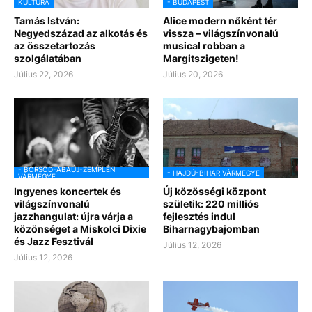
KULTÚRA
- BUDAPEST
Tamás István:
Alice modern nőként tér
Negyedszázad az alkotás és
vissza – világszínvonalú
az összetartozás
musical robban a
szolgálatában
Margitszigeten!
Július 22, 2026
Július 20, 2026
- BORSOD-ABAÚJ-ZEMPLÉN
- HAJDÚ-BIHAR VÁRMEGYE
VÁRMEGYE
Ingyenes koncertek és
Új közösségi központ
világszínvonalú
születik: 220 milliós
jazzhangulat: újra várja a
fejlesztés indul
közönséget a Miskolci Dixie
Biharnagybajomban
és Jazz Fesztivál
Július 12, 2026
Július 12, 2026