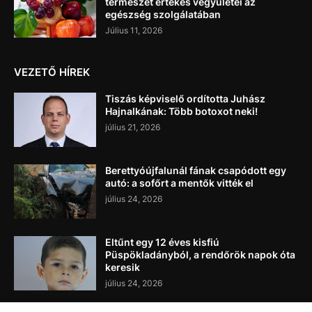
természet értékes vegyületei az
egészség szolgálatában
Július 11, 2026
VEZETŐ HÍREK
Tiszás képviselő ordította Juhász
Hajnalkának: Több botoxot neki!
július 21, 2026
Berettyóújfalunál fának csapódott egy
autó: a sofőrt a mentők vitték el
július 24, 2026
Eltűnt egy 12 éves kisfiú
Püspökladányból, a rendőrök napok óta
keresik
július 24, 2026