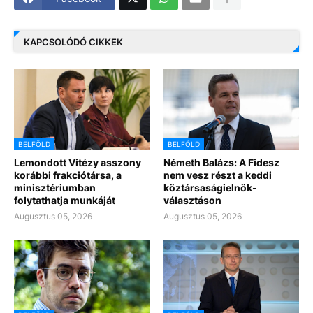
KAPCSOLÓDÓ CIKKEK
BELFÖLD
BELFÖLD
Lemondott Vitézy asszony
Németh Balázs: A Fidesz
korábbi frakciótársa, a
nem vesz részt a keddi
minisztériumban
köztársaságielnök-
folytathatja munkáját
választáson
Augusztus 05, 2026
Augusztus 05, 2026