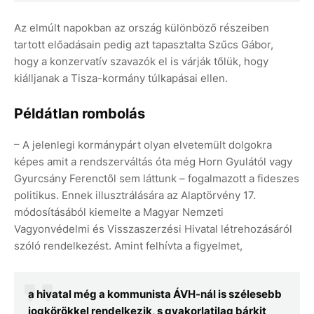
Az elmúlt napokban az ország különböző részeiben
tartott előadásain pedig azt tapasztalta Szűcs Gábor,
hogy a konzervatív szavazók el is várják tőlük, hogy
kiálljanak a Tisza-kormány túlkapásai ellen.
Példátlan rombolás
– A jelenlegi kormánypárt olyan elvetemült dolgokra
képes amit a rendszerváltás óta még Horn Gyulától vagy
Gyurcsány Ferenctől sem láttunk – fogalmazott a fideszes
politikus. Ennek illusztrálására az Alaptörvény 17.
módosításából kiemelte a Magyar Nemzeti
Vagyonvédelmi és Visszaszerzési Hivatal létrehozásáról
szóló rendelkezést. Amint felhívta a figyelmet,
a hivatal még a kommunista ÁVH-nál is szélesebb
jogkörökkel rendelkezik, s gyakorlatilag bárkit