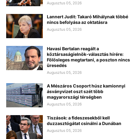
Augusztus 05, 2026
Lannert Judit: Takaró Mihálynak többé
nincs befolyása az oktatásra
Augusztus 05, 2026
Havasi Bertalan reagált a
köztársaságielnök-választás hírére:
Fölösleges megtartani, a poszton nincs
üresedés
Augusztus 05, 2026
A Mészáros Csoport húsz kamionnyi
ásványvizet oszt szét több
magyarországi térségben
Augusztus 05, 2026
Tiszások: a fideszesekből kell
duzzasztógátat csinálni a Dunában
Augusztus 05, 2026