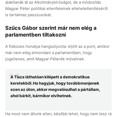
alakítanák át az Alkotmánybíróságot, de a módosítás
Magyar Péter politikai ellenfeleinek ellehetetlenítéséről
is tartalmaz passzusokat.
Szűcs Gábor szerint már nem elég a
parlamentben tiltakozni
A fideszes honatya hangsúlyozta: eljött az a pont, amikor
már nem elég elmondani a parlamentben, hogy
jogellenes, amit Magyar Péterék művelnek.
A Tisza láthatóan kilépett a demokratikus
keretekből. Ha hagyjuk, hogy továbbmenjenek
ezen az úton, akkor megvalósulhat a pártállam,
ahol bárkit, bármikor elvihetnek.
Ha most nem állunk ellen, később lehet, hogy nem lesz rá