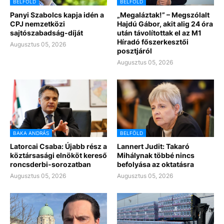
BELFÖLD
BELFÖLD
Panyi Szabolcs kapja idén a
„Megaláztak!” – Megszólalt
CPJ nemzetközi
Hajdú Gábor, akit alig 24 óra
sajtószabadság-díját
után távolítottak el az M1
Híradó főszerkesztői
Augusztus 05, 2026
posztjáról
Augusztus 05, 2026
BAKA ANDRÁS
BELFÖLD
Latorcai Csaba: Újabb rész a
Lannert Judit: Takaró
köztársasági elnököt kereső
Mihálynak többé nincs
roncsderbi-sorozatban
befolyása az oktatásra
Augusztus 05, 2026
Augusztus 05, 2026