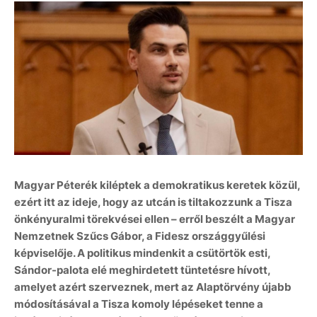
Magyar Péterék kiléptek a demokratikus keretek közül,
ezért itt az ideje, hogy az utcán is tiltakozzunk a Tisza
önkényuralmi törekvései ellen – erről beszélt a Magyar
Nemzetnek Szűcs Gábor, a Fidesz országgyűlési
képviselője. A politikus mindenkit a csütörtök esti,
Sándor-palota elé meghirdetett tüntetésre hívott,
amelyet azért szerveznek, mert az Alaptörvény újabb
módosításával a Tisza komoly lépéseket tenne a