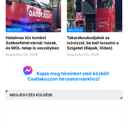
BELFÖLD
BELFÖLD
Hatalmas tűz tombol
Takarékoskodjatok az
Székesfehérvárnál: házak,
ivóvízzel, be kell locsolni a
és MOL-telep is veszélyben
Szigetet (Képek, Videó)
Augusztus 05, 2026
Augusztus 05, 2026
Kapja meg híreinket első kézből!
Csatlakozzon hírcsatornánkhoz!
MEGJEGYZÉS KÜLDÉSE