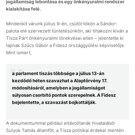
jogállamiság lebontása és egy önkényuralmi rendszer
kialakítása felé.
Mindenkit várunk július 9-én, csütörtökön a Sándor-
palota elé szervezett tüntetésünkön, aki tiltakozni kíván a
Tisza Párt önkényuralmi törekvései ellen – jelentette ki
lapnak Szűcs Gábor a Fidesz országgyűlési képviselője.
Mint ismert,
a parlament tiszás többsége a július 13-án
kezdődő héten szavazhat a Alaptörvény 17.
módosításáról, amelyben a jogállamiságot
súlyosan csorbító pontok szerepelnek. A Fidesz
bejelentette, a szavazást bojkottálják.
A dokumentummal például eltávolítanák hivatalából
Sulyok Tamás államfőt, a Tisza politikai érdekei mentén