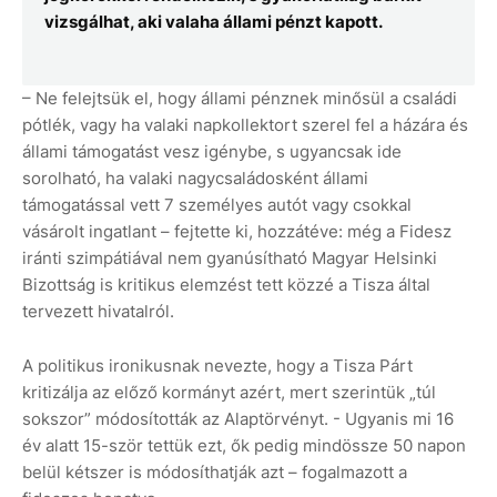
vizsgálhat, aki valaha állami pénzt kapott.
– Ne felejtsük el, hogy állami pénznek minősül a családi
pótlék, vagy ha valaki napkollektort szerel fel a házára és
állami támogatást vesz igénybe, s ugyancsak ide
sorolható, ha valaki nagycsaládosként állami
támogatással vett 7 személyes autót vagy csokkal
vásárolt ingatlant – fejtette ki, hozzátéve: még a Fidesz
iránti szimpátiával nem gyanúsítható Magyar Helsinki
Bizottság is kritikus elemzést tett közzé a Tisza által
tervezett hivatalról.
A politikus ironikusnak nevezte, hogy a Tisza Párt
kritizálja az előző kormányt azért, mert szerintük „túl
sokszor” módosították az Alaptörvényt. - Ugyanis mi 16
év alatt 15-ször tettük ezt, ők pedig mindössze 50 napon
belül kétszer is módosíthatják azt – fogalmazott a