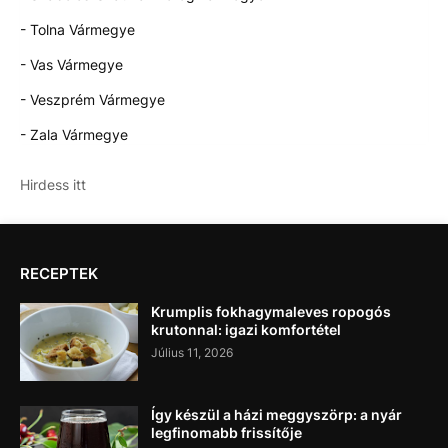
- Tolna Vármegye
- Vas Vármegye
- Veszprém Vármegye
- Zala Vármegye
Hirdess itt
RECEPTEK
Krumplis fokhagymaleves ropogós
krutonnal: igazi komfortétel
Július 11, 2026
Így készül a házi meggyszörp: a nyár
legfinomabb frissítője