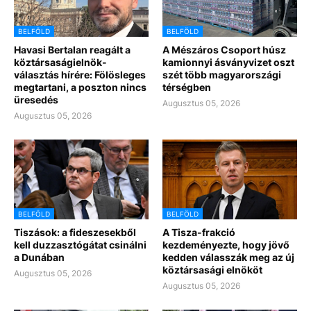
BELFÖLD
BELFÖLD
Havasi Bertalan reagált a
A Mészáros Csoport húsz
köztársaságielnök-
kamionnyi ásványvizet oszt
választás hírére: Fölösleges
szét több magyarországi
megtartani, a poszton nincs
térségben
üresedés
Augusztus 05, 2026
Augusztus 05, 2026
BELFÖLD
BELFÖLD
Tiszások: a fideszesekből
A Tisza-frakció
kell duzzasztógátat csinálni
kezdeményezte, hogy jövő
a Dunában
kedden válasszák meg az új
köztársasági elnököt
Augusztus 05, 2026
Augusztus 05, 2026