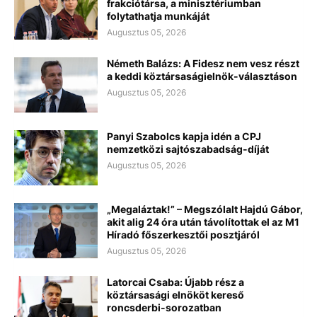
frakciótársa, a minisztériumban
folytathatja munkáját
Augusztus 05, 2026
Németh Balázs: A Fidesz nem vesz részt
a keddi köztársaságielnök-választáson
Augusztus 05, 2026
Panyi Szabolcs kapja idén a CPJ
nemzetközi sajtószabadság-díját
Augusztus 05, 2026
„Megaláztak!” – Megszólalt Hajdú Gábor,
akit alig 24 óra után távolítottak el az M1
Híradó főszerkesztői posztjáról
Augusztus 05, 2026
Latorcai Csaba: Újabb rész a
köztársasági elnököt kereső
roncsderbi-sorozatban