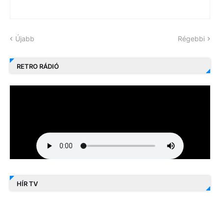
Újabb
Régebbi
RETRO RÁDIÓ
HÍR TV