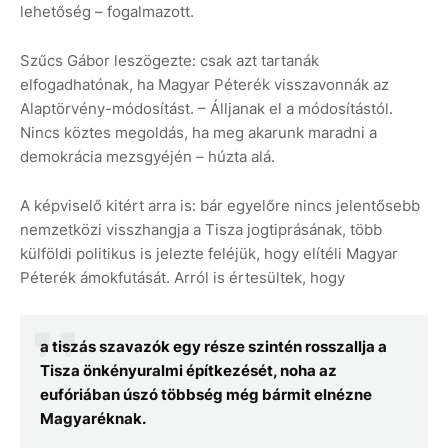
lehetőség – fogalmazott.
Szűcs Gábor leszögezte: csak azt tartanák
elfogadhatónak, ha Magyar Péterék visszavonnák az
Alaptörvény-módosítást. – Álljanak el a módosítástól.
Nincs köztes megoldás, ha meg akarunk maradni a
demokrácia mezsgyéjén – húzta alá.
A képviselő kitért arra is: bár egyelőre nincs jelentősebb
nemzetközi visszhangja a Tisza jogtiprásának, több
külföldi politikus is jelezte feléjük, hogy elítéli Magyar
Péterék ámokfutását. Arról is értesültek, hogy
a tiszás szavazók egy része szintén rosszallja a
Tisza önkényuralmi építkezését, noha az
eufóriában úszó többség még bármit elnézne
Magyaréknak.