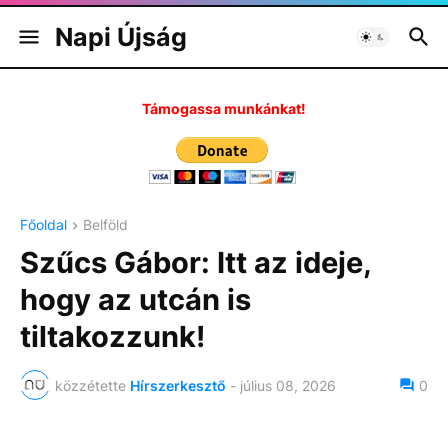
Napi Újság
Támogassa munkánkat!
Főoldal
Belföld
Szűcs Gábor: Itt az ideje,
hogy az utcán is
tiltakozzunk!
közzétette
Hírszerkesztő
-
július 08, 2026
0