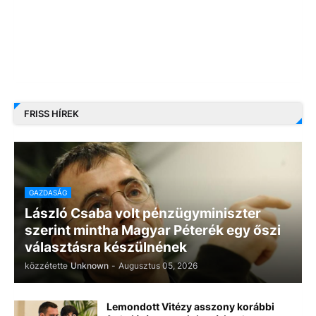
FRISS HÍREK
GAZDASÁG
László Csaba volt pénzügyminiszter
szerint mintha Magyar Péterék egy őszi
választásra készülnének
közzétette
Unknown
-
Augusztus 05, 2026
Lemondott Vitézy asszony korábbi