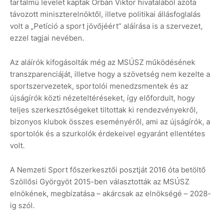
tartalmú levelet kaptak Orbán Viktor hivatalából azóta
távozott miniszterelnöktől, illetve politikai állásfoglalás
volt a „Petíció a sport jövőjéért” aláírása is a szervezet,
ezzel tagjai nevében.
Az aláírók kifogásolták még az MSÚSZ működésének
transzparenciáját, illetve hogy a szövetség nem kezelte a
sportszervezetek, sportolói menedzsmentek és az
újságírók közti nézeteltéréseket, így előfordult, hogy
teljes szerkesztőségeket tiltottak ki rendezvényekről,
bizonyos klubok összes eseményéről, ami az újságírók, a
sportolók és a szurkolók érdekeivel egyaránt ellentétes
volt.
A Nemzeti Sport főszerkesztői posztját 2016 óta betöltő
Szöllősi Györgyöt 2015-ben választották az MSÚSZ
elnökének, megbízatása – akárcsak az elnökségé – 2028-
ig szól.