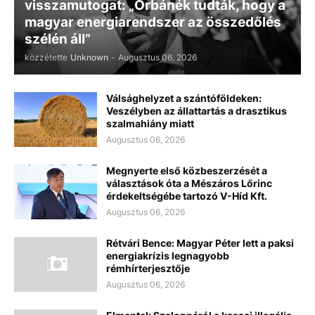
visszamutogat: „Orbánék tudták, hogy a
magyar energiarendszer az összedőlés
szélén áll”
közzétette
Unknown
-
Augusztus 06, 2026
Válsághelyzet a szántóföldeken:
Veszélyben az állattartás a drasztikus
szalmahiány miatt
Augusztus 06, 2026
Megnyerte első közbeszerzését a
választások óta a Mészáros Lőrinc
érdekeltségébe tartozó V-Híd Kft.
Augusztus 06, 2026
Rétvári Bence: Magyar Péter lett a paksi
energiakrízis legnagyobb
rémhírterjesztője
Augusztus 06, 2026