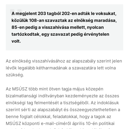
A megjelent 203 tagból 202-en adták le voksukat,
közülük 108-an szavaztak az elnökség maradása,
85-en pedig a visszahívása mellett, nyolcan
tartózkodtak, egy szavazat pedig érvénytelen
volt.
Az elnökség visszahívásához az alapszabály szerint jelen
lévők legalább kétharmadának a szavazatára lett volna
szükség.
Az MSÚSZ több mint ötven tagja május közepén
bizalmatlansági indítványban kezdeményezte az összes
elnökségi tag felmentését a tisztségéből. Az indoklásuk
szerint sérti az alapszabályt és összeegyeztethetetlen a
benne foglalt célokkal, feladatokkal, hogy a tagok az
MSÚSZ központi e-mail-címéről április 10-én politikai