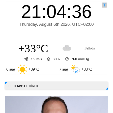
+33°C
Felhős
2.5 m/s
30%
760
mmHg
aug
+39°C
7 aug
+33°C
8 aug
FELKAPOTT HÍREK