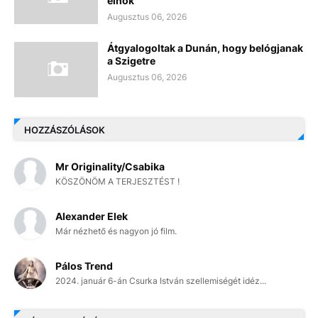
elnök
Augusztus 06, 2026
Átgyalogoltak a Dunán, hogy belógjanak
a Szigetre
Augusztus 06, 2026
HOZZÁSZÓLÁSOK
Mr Originality/Csabika
KÖSZÖNÖM A TERJESZTÉST !
Alexander Elek
Már nézhető és nagyon jó film.
Pálos Trend
2024. január 6-án Csurka István szellemiségét idéz...