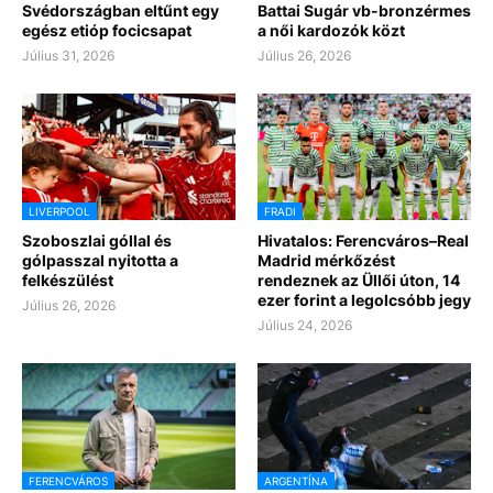
Svédországban eltűnt egy
Battai Sugár vb-bronzérmes
egész etióp focicsapat
a női kardozók közt
Július 31, 2026
Július 26, 2026
LIVERPOOL
FRADI
Szoboszlai góllal és
Hivatalos: Ferencváros–Real
gólpasszal nyitotta a
Madrid mérkőzést
felkészülést
rendeznek az Üllői úton, 14
ezer forint a legolcsóbb jegy
Július 26, 2026
Július 24, 2026
FERENCVÁROS
ARGENTÍNA