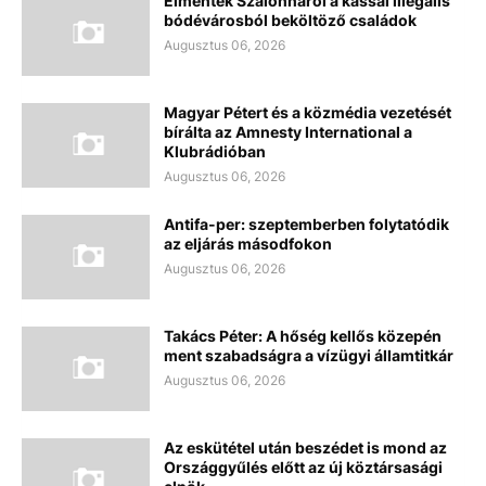
Elmentek Szalonnáról a kassai illegális
bódévárosból beköltöző családok
Augusztus 06, 2026
Magyar Pétert és a közmédia vezetését
bírálta az Amnesty International a
Klubrádióban
Augusztus 06, 2026
Antifa-per: szeptemberben folytatódik
az eljárás másodfokon
Augusztus 06, 2026
Takács Péter: A hőség kellős közepén
ment szabadságra a vízügyi államtitkár
Augusztus 06, 2026
Az eskütétel után beszédet is mond az
Országgyűlés előtt az új köztársasági