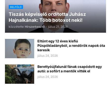
BELFÖLD
Tiszás képviselő ordította Juhász
Hajnalkának: Több botoxot neki!
közzétette
Hírszerkesztő
-
július 21, 2026
Eltűnt egy 12 éves kisfiú
Püspökladányból, a rendőrök napok óta
keresik
július 24, 2026
Berettyóújfalunál fának csapódott egy
autó: a sofőrt a mentők vitték el
július 24, 2026