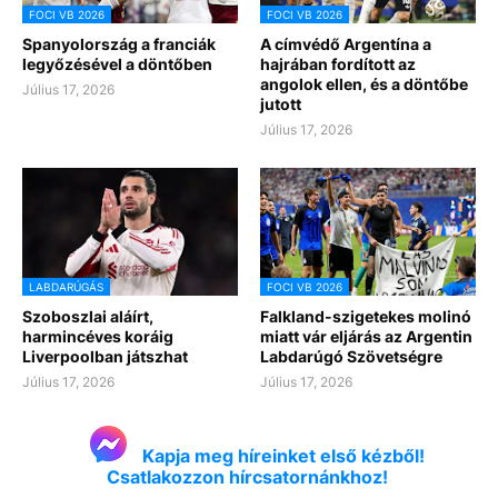
FOCI VB 2026
FOCI VB 2026
Spanyolország a franciák
A címvédő Argentína a
legyőzésével a döntőben
hajrában fordított az
angolok ellen, és a döntőbe
Július 17, 2026
jutott
Július 17, 2026
LABDARÚGÁS
FOCI VB 2026
Szoboszlai aláírt,
Falkland-szigetekes molinó
harmincéves koráig
miatt vár eljárás az Argentin
Liverpoolban játszhat
Labdarúgó Szövetségre
Július 17, 2026
Július 17, 2026
Kapja meg híreinket első kézből!
Csatlakozzon hírcsatornánkhoz!