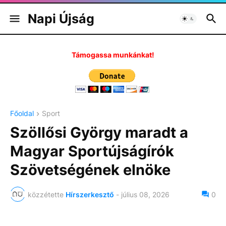
Napi Újság
Támogassa munkánkat!
Főoldal
Sport
Szöllősi György maradt a
Magyar Sportújságírók
Szövetségének elnöke
közzétette
Hírszerkesztő
-
július 08, 2026
0