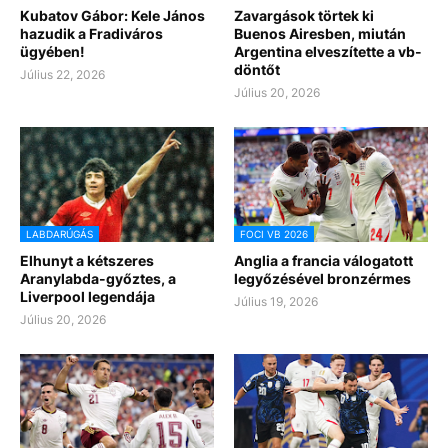
Kubatov Gábor: Kele János
Zavargások törtek ki
hazudik a Fradiváros
Buenos Airesben, miután
ügyében!
Argentina elveszítette a vb-
döntőt
Július 22, 2026
Július 20, 2026
LABDARÚGÁS
FOCI VB 2026
Elhunyt a kétszeres
Anglia a francia válogatott
Aranylabda-győztes, a
legyőzésével bronzérmes
Liverpool legendája
Július 19, 2026
Július 20, 2026