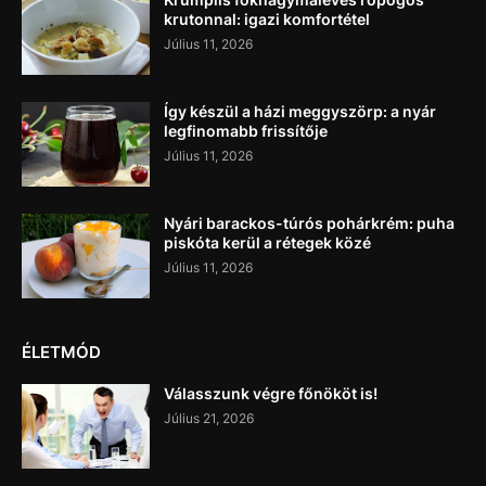
krutonnal: igazi komfortétel
Július 11, 2026
Így készül a házi meggyszörp: a nyár
legfinomabb frissítője
Július 11, 2026
Nyári barackos-túrós pohárkrém: puha
piskóta kerül a rétegek közé
Július 11, 2026
ÉLETMÓD
Válasszunk végre főnököt is!
Július 21, 2026