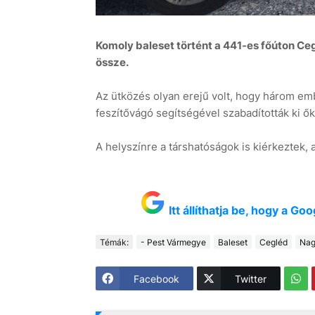
Komoly baleset történt a 441-es főúton Ce
össze.
Az ütközés olyan erejű volt, hogy három emb
feszítővágó segítségével szabadították ki ők
A helyszínre a társhatóságok is kiérkeztek, 
Itt állíthatja be, hogy a G
Témák:
- Pest Vármegye
Baleset
Cegléd
Nag
Facebook
Twitter