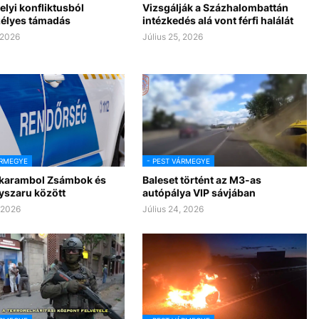
lyi konfliktusból
Vizsgálják a Százhalombattán
zélyes támadás
intézkedés alá vont férfi halálát
 2026
Július 25, 2026
ÁRMEGYE
- PEST VÁRMEGYE
 karambol Zsámbok és
Baleset történt az M3-as
yszaru között
autópálya VIP sávjában
, 2026
Július 24, 2026