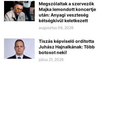
Megszólaltak a szervezők
Majka lemondott koncertje
után: Anyagi veszteség
kétségkívül keletkezett
augusztus 06, 2026
Tiszás képviselő ordította
Juhász Hajnalkának: Több
botoxot neki!
július 21, 2026