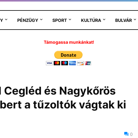
Y
PÉNZÜGY
SPORT
KULTÚRA
BULVÁR
Támogassa munkánkat!
l Cegléd és Nagykőrös
ert a tűzoltók vágtak ki
6
0