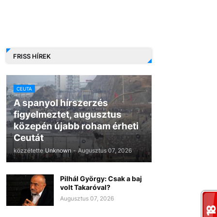
FRISS HÍREK
CEUTA
A spanyol hírszerzés
figyelmeztet, augusztus
közepén újabb roham érheti
Ceutát
közzétette
Unknown
-
Augusztus 07, 2026
Pilhál György: Csak a baj
volt Takaróval?
Augusztus 07, 2026