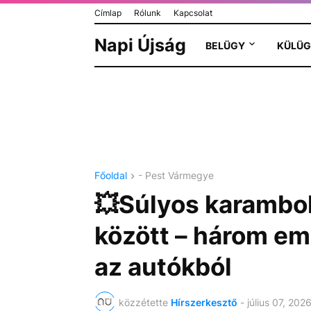
Címlap
Rólunk
Kapcsolat
Napi Újság
BELÜGY
KÜLÜG
Főoldal
- Pest Vármegye
💥Súlyos karambo
között – három emb
az autókból
közzétette
Hírszerkesztő
-
július 07, 202