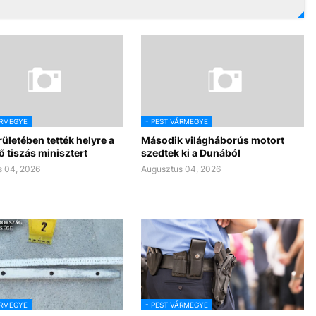
ÁRMEGYE
- PEST VÁRMEGYE
rületében tették helyre a
Második világháborús motort
 tiszás minisztert
szedtek ki a Dunából
 04, 2026
Augusztus 04, 2026
ÁRMEGYE
- PEST VÁRMEGYE