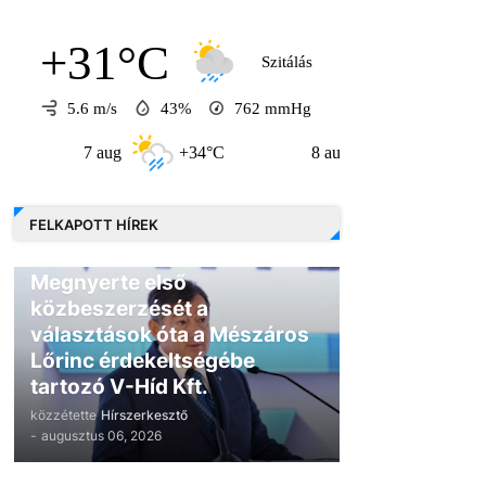
+31°C
Szitálás
5.6 m/s
43%
762
mmHg
7 aug
+34°C
8 aug
+31°C
9 
FELKAPOTT HÍREK
GAZDASÁG
Megnyerte első
közbeszerzését a
választások óta a Mészáros
Lőrinc érdekeltségébe
tartozó V-Híd Kft.
közzétette
Hírszerkesztő
-
augusztus 06, 2026