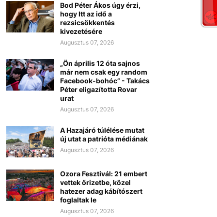
Bod Péter Ákos úgy érzi,
hogy Itt az idő a
rezsicsökkentés
kivezetésére
Augusztus 07, 2026
„Ön április 12 óta sajnos
már nem csak egy random
Facebook-bohóc” - Takács
Péter eligazította Rovar
urat
Augusztus 07, 2026
A Hazajáró túlélése mutat
új utat a patrióta médiának
Augusztus 07, 2026
Ozora Fesztivál: 21 embert
vettek őrizetbe, közel
hatezer adag kábítószert
foglaltak le
Augusztus 07, 2026