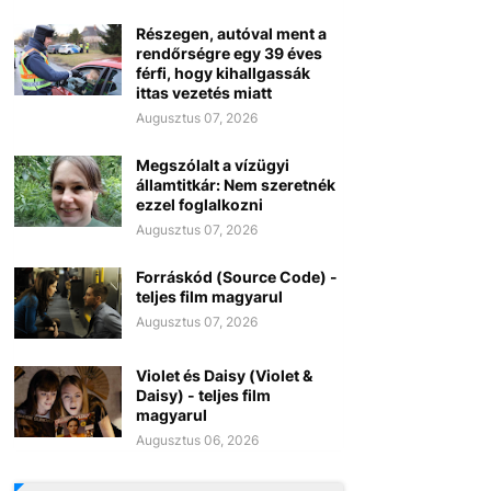
Részegen, autóval ment a
rendőrségre egy 39 éves
férfi, hogy kihallgassák
ittas vezetés miatt
Augusztus 07, 2026
Megszólalt a vízügyi
államtitkár: Nem szeretnék
ezzel foglalkozni
Augusztus 07, 2026
Forráskód (Source Code) -
teljes film magyarul
Augusztus 07, 2026
Violet és Daisy (Violet &
Daisy) - teljes film
magyarul
Augusztus 06, 2026