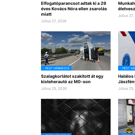
Elfogatóparancsot adtak ki a 29
Munkahe
éves Kovács Nóra ellen zsarolás
életves
miatt
Július 27,
Július 27, 2026
- PEST VÁRMEGYE
- PEST V
Szalagkorlátot szakított át egy
Halálos
kisteherautó az M0-son
Jászfén
Július 25, 2026
Július 25