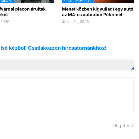
ÁRMEGYE
- PEST VÁRMEGYE
városi piacon árultak
Menet közben kigyulladt egy autó
eket
az M4-es autóúton Péterinél
, 2026
Július 24, 2026
első kézből! Csatlakozzon hírcsatornánkhoz!
Régebbi