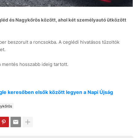
gléd és Nagykőrös között, ahol két személyautó ütközött
er beszorult a roncsokba. A ceglédi hivatásos tűzoltók
et.
a mentés hosszabb ideig tartott.
oogle keresőben elsők között legyen a Napi Újság
ykőrös