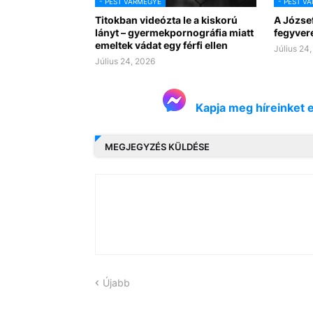
- PEST VÁRMEGYE
- PEST V
Titokban videózta le a kiskorú
A József
lányt – gyermekpornográfia miatt
fegyver
emeltek vádat egy férfi ellen
Július 24
Július 24, 2026
Kapja meg híreinket 
MEGJEGYZÉS KÜLDÉSE
Újabb