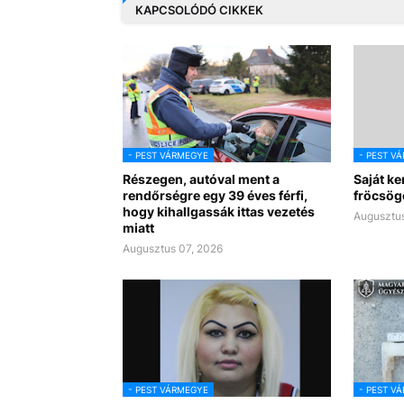
KAPCSOLÓDÓ CIKKEK
- PEST VÁRMEGYE
- PEST V
Részegen, autóval ment a
Saját ke
rendőrségre egy 39 éves férfi,
fröcsögő
hogy kihallgassák ittas vezetés
Augusztus
miatt
Augusztus 07, 2026
- PEST VÁRMEGYE
- PEST V