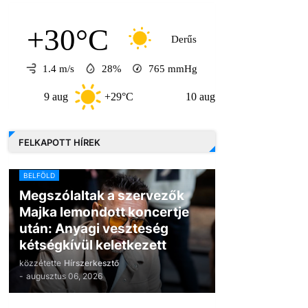
+30°C
Derűs
1.4 m/s
28%
765
mmHg
9 aug
+29°C
10 aug
+33°C
11 
FELKAPOTT HÍREK
BELFÖLD
Megszólaltak a szervezők
Majka lemondott koncertje
után: Anyagi veszteség
kétségkívül keletkezett
közzétette
Hírszerkesztő
-
augusztus 06, 2026