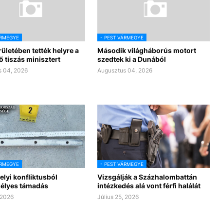
ÁRMEGYE
- PEST VÁRMEGYE
rületében tették helyre a
Második világháborús motort
 tiszás minisztert
szedtek ki a Dunából
 04, 2026
Augusztus 04, 2026
ÁRMEGYE
- PEST VÁRMEGYE
lyi konfliktusból
Vizsgálják a Százhalombattán
zélyes támadás
intézkedés alá vont férfi halálát
 2026
Július 25, 2026