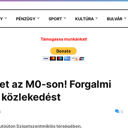
Y
PÉNZÜGY
SPORT
KULTÚRA
BULVÁR
Támogassa munkánkat!
et az M0-son! Forgalmi
a közlekedést
6
0
utóúton Szigetszentmiklós térségében.