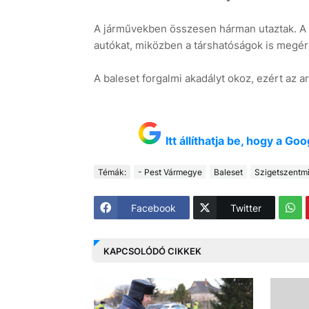
A járművekben összesen hárman utaztak. A s
autókat, miközben a társhatóságok is megér
A baleset forgalmi akadályt okoz, ezért az a
Itt állíthatja be, hogy a G
Témák:
- Pest Vármegye
Baleset
Szigetszentmi
Facebook
Twitter
KAPCSOLÓDÓ CIKKEK