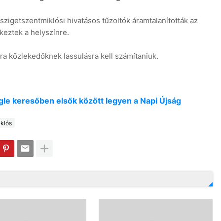
zigetszentmiklósi hivatásos tűzoltók áramtalanították az
keztek a helyszínre.
rra közlekedőknek lassulásra kell számítaniuk.
oogle keresőben elsők között legyen a Napi Újság
klós