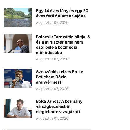
Egy 14 éves lány és egy 20
éves férfi fulladt a Sajóba
Augusztus 07, 2026
Bolsevik Tarr váltig állítja, ő
és a minisztériuma nem
szól bele a közmédia
működésébe
Augusztus 07, 2026
Szenzáció a vizes Eb-n:
Betlehem Dávid
aranyérmes!
Augusztus 07, 2026
Bóka János: A kormány
válságkezelésből
elégtelenre vizsgázott
Augusztus 07, 2026