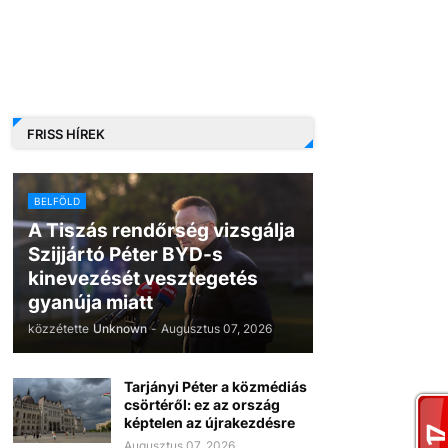
FRISS HÍREK
BELFÖLD
A Tiszás rendőrség vizsgálja
Szijjártó Péter BYD-s
kinevezését vesztegetés
gyanúja miatt
közzétette
Unknown
-
Augusztus 07, 2026
Tarjányi Péter a közmédiás
csörtéről: ez az ország
képtelen az újrakezdésre
Augusztus 07, 2026