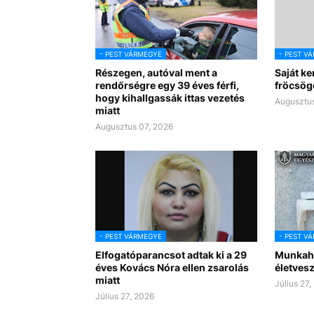
- PEST VÁRMEGYE
- PEST V
Részegen, autóval ment a
Saját ke
rendőrségre egy 39 éves férfi,
fröcsögő
hogy kihallgassák ittas vezetés
Augusztus
miatt
Augusztus 07, 2026
- PEST VÁRMEGYE
- PEST V
Elfogatóparancsot adtak ki a 29
Munkahe
éves Kovács Nóra ellen zsarolás
életves
miatt
Július 27,
Július 27, 2026