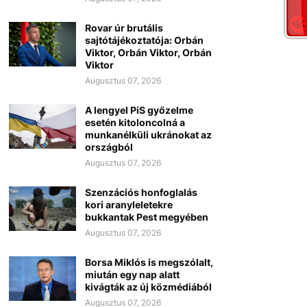
Rovar úr brutális
sajtótájékoztatója: Orbán
Viktor, Orbán Viktor, Orbán
Viktor
Augusztus 07, 2026
A lengyel PiS győzelme
esetén kitoloncolná a
munkanélküli ukránokat az
országból
Augusztus 07, 2026
Szenzációs honfoglalás
kori aranyleletekre
bukkantak Pest megyében
Augusztus 07, 2026
Borsa Miklós is megszólalt,
miután egy nap alatt
kivágták az új közmédiából
Augusztus 07, 2026