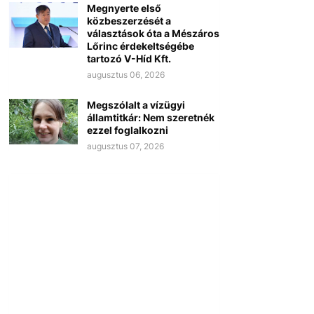
Megnyerte első
közbeszerzését a
választások óta a Mészáros
Lőrinc érdekeltségébe
tartozó V-Híd Kft.
augusztus 06, 2026
Megszólalt a vízügyi
államtitkár: Nem szeretnék
ezzel foglalkozni
augusztus 07, 2026