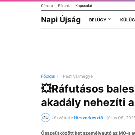
Címlap
Rólunk
Kapcsolat
Napi Újság
BELÜGY
KÜLÜG
Főoldal
- Pest Vármegye
💥Ráfutásos bales
akadály nehezíti 
közzétette
Hírszerkesztő
-
július 06, 202
Összeütközött két személyautó az M0-s a