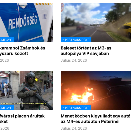
ÁRMEGYE
- PEST VÁRMEGYE
 karambol Zsámbok és
Baleset történt az M3-as
yszaru között
autópálya VIP sávjában
, 2026
Július 24, 2026
ÁRMEGYE
- PEST VÁRMEGYE
városi piacon árultak
Menet közben kigyulladt egy autó
eket
az M4-es autóúton Péterinél
, 2026
Július 24, 2026