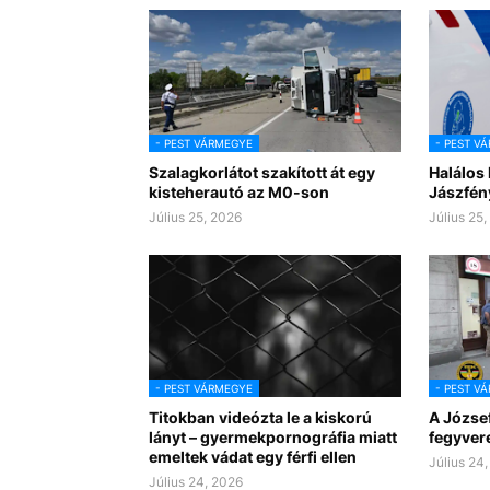
- PEST VÁRMEGYE
- PEST V
Szalagkorlátot szakított át egy
Halálos
kisteherautó az M0-son
Jászfén
Július 25, 2026
Július 25
- PEST VÁRMEGYE
- PEST V
Titokban videózta le a kiskorú
A József
lányt – gyermekpornográfia miatt
fegyver
emeltek vádat egy férfi ellen
Július 24
Július 24, 2026