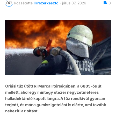
közzétette
Hírszerkesztő
-
július 07, 2026
0
Óriási tűz ütött ki
Marcali térségében
, a
6805-ös út
mellett
, ahol egy
mintegy ötezer négyzetméteres
hulladéktároló
kapott lángra. A tűz rendkívül gyorsan
terjedt, és már a
gumiszigetelést is elérte
, ami tovább
nehezíti az oltást.