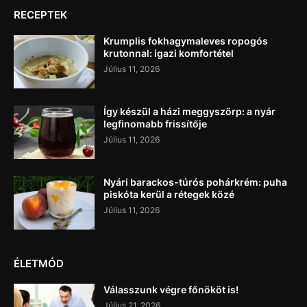
RECEPTEK
Krumplis fokhagymaleves ropogós
krutonnal: igazi komfortétel
Július 11, 2026
Így készül a házi meggyszörp: a nyár
legfinomabb frissítője
Július 11, 2026
Nyári barackos-túrós pohárkrém: puha
piskóta kerül a rétegek közé
Július 11, 2026
ÉLETMÓD
Válasszunk végre főnököt is!
Július 21, 2026