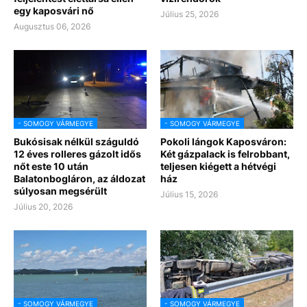
egy kaposvári nő
Július 25, 2026
Augusztus 06, 2026
- SOMOGY VÁRMEGYE
- SOMOGY VÁRMEGYE
Bukósisak nélkül száguldó
Pokoli lángok Kaposváron:
12 éves rolleres gázolt idős
Két gázpalack is felrobbant,
nőt este 10 után
teljesen kiégett a hétvégi
Balatonbogláron, az áldozat
ház
súlyosan megsérült
Július 15, 2026
Július 20, 2026
- SOMOGY VÁRMEGYE
- SOMOGY VÁRMEGYE