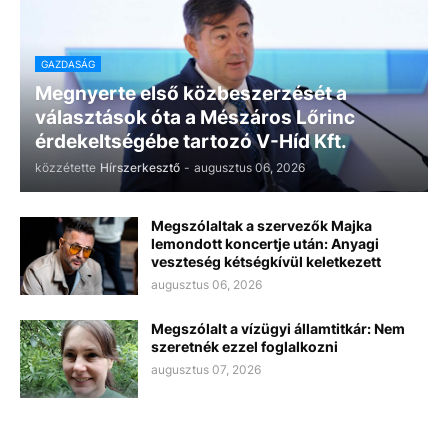
GAZDASÁG
Megnyerte első közbeszerzését a
választások óta a Mészáros Lőrinc
érdekeltségébe tartozó V-Híd Kft.
közzétette
Hírszerkesztő
-
augusztus 06, 2026
Megszólaltak a szervezők Majka
lemondott koncertje után: Anyagi
veszteség kétségkívül keletkezett
augusztus 06, 2026
Megszólalt a vízügyi államtitkár: Nem
szeretnék ezzel foglalkozni
augusztus 07, 2026