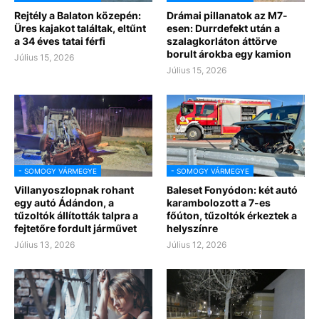
Rejtély a Balaton közepén:
Drámai pillanatok az M7-
Üres kajakot találtak, eltűnt
esen: Durrdefekt után a
a 34 éves tatai férfi
szalagkorláton áttörve
borult árokba egy kamion
Július 15, 2026
Július 15, 2026
- SOMOGY VÁRMEGYE
- SOMOGY VÁRMEGYE
Villanyoszlopnak rohant
Baleset Fonyódon: két autó
egy autó Ádándon, a
karambolozott a 7-es
tűzoltók állították talpra a
főúton, tűzoltók érkeztek a
fejtetőre fordult járművet
helyszínre
Július 13, 2026
Július 12, 2026