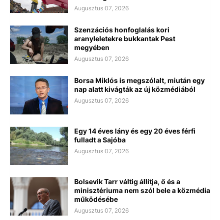
Augusztus 07, 2026
Szenzációs honfoglalás kori
aranyleletekre bukkantak Pest
megyében
Augusztus 07, 2026
Borsa Miklós is megszólalt, miután egy
nap alatt kivágták az új közmédiából
Augusztus 07, 2026
Egy 14 éves lány és egy 20 éves férfi
fulladt a Sajóba
Augusztus 07, 2026
Bolsevik Tarr váltig állítja, ő és a
minisztériuma nem szól bele a közmédia
működésébe
Augusztus 07, 2026