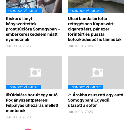
- SOMOGY VÁRMEGYE
- SOMOGY VÁRMEGYE
Kiskorú lányt
Utcai banda tartotta
kényszerítettek
rettegésben Kaposvárt:
prostitúcióra Somogyban –
cigarettáért, pár ezer
emberkereskedelem miatt
forintért és puszta
nyomoznak
kötözködésből is támadtak
Július 09, 2026
Július 09, 2026
- SOMOGY VÁRMEGYE
- SOMOGY VÁRMEGYE
🛑Oldalára borult egy autó
⚠️ Árokba csúszott egy autó
Pogányszentpéteren!
Somogyban! Egyedül
Félpályás útlezárás mellett
utazott a sofőr
mentenek
Július 06, 2026
Július 06, 2026