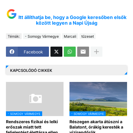
Itt állíthatja be, hogy a Google keresőben elsők
között legyen a Napi Újság
Témák:
- Somogy Vármegye
Marcali
tűzeset
Facebook
KAPCSOLÓDÓ CIKKEK
- SOMOGY VÁRMEGYE
- SOMOGY VÁRMEGYE
Rendszeres fizikai és lelki
Részegen akarta átúszni a
erőszak miatt tett
Balatont, órákig keresték a
feljelentést élettársa ellen
vízirendőrök