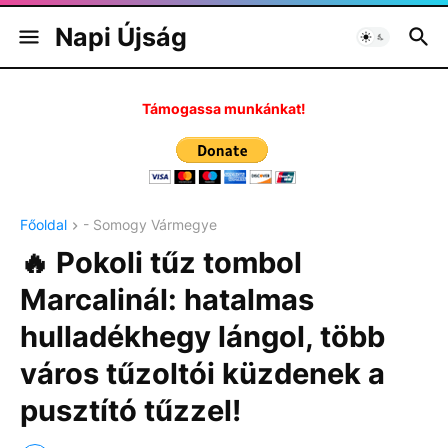
Napi Újság
Támogassa munkánkat!
Főoldal
- Somogy Vármegye
🔥 Pokoli tűz tombol
Marcalinál: hatalmas
hulladékhegy lángol, több
város tűzoltói küzdenek a
pusztító tűzzel!