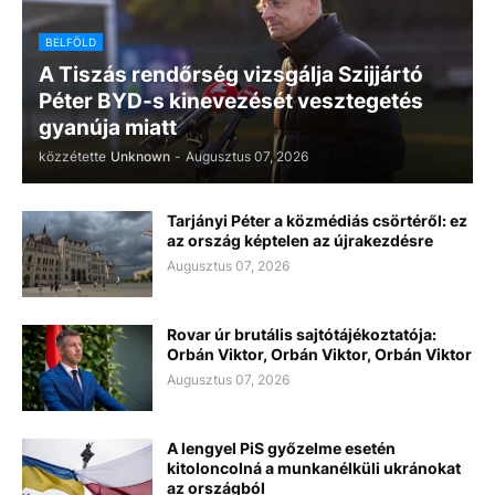
BELFÖLD
A Tiszás rendőrség vizsgálja Szijjártó
Péter BYD-s kinevezését vesztegetés
gyanúja miatt
közzétette
Unknown
-
Augusztus 07, 2026
Tarjányi Péter a közmédiás csörtéről: ez
az ország képtelen az újrakezdésre
Augusztus 07, 2026
Rovar úr brutális sajtótájékoztatója:
Orbán Viktor, Orbán Viktor, Orbán Viktor
Augusztus 07, 2026
A lengyel PiS győzelme esetén
kitoloncolná a munkanélküli ukránokat
az országból