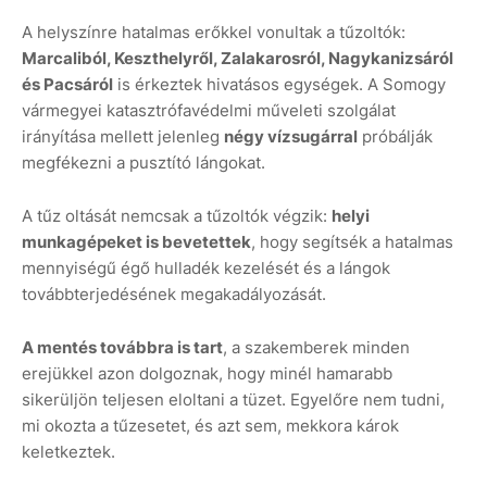
A helyszínre hatalmas erőkkel vonultak a tűzoltók:
Marcaliból, Keszthelyről, Zalakarosról, Nagykanizsáról
és Pacsáról
is érkeztek hivatásos egységek. A Somogy
vármegyei katasztrófavédelmi műveleti szolgálat
irányítása mellett jelenleg
négy vízsugárral
próbálják
megfékezni a pusztító lángokat.
A tűz oltását nemcsak a tűzoltók végzik:
helyi
munkagépeket is bevetettek
, hogy segítsék a hatalmas
mennyiségű égő hulladék kezelését és a lángok
továbbterjedésének megakadályozását.
A mentés továbbra is tart
, a szakemberek minden
erejükkel azon dolgoznak, hogy minél hamarabb
sikerüljön teljesen eloltani a tüzet. Egyelőre nem tudni,
mi okozta a tűzesetet, és azt sem, mekkora károk
keletkeztek.