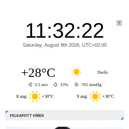
+28°C
Derűs
3.5 m/s
33%
765
mmHg
8 aug
+30°C
9 aug
+30°C
10
FELKAPOTT HÍREK