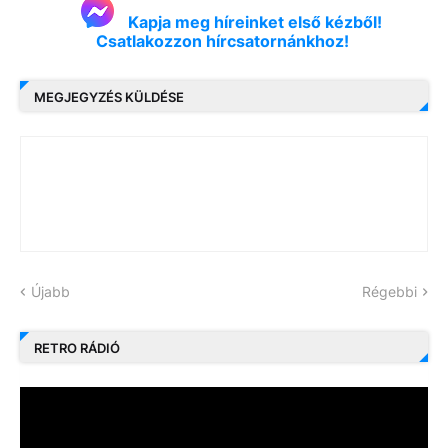
Kapja meg híreinket első kézből!
Csatlakozzon hírcsatornánkhoz!
MEGJEGYZÉS KÜLDÉSE
Újabb
Régebbi
RETRO RÁDIÓ