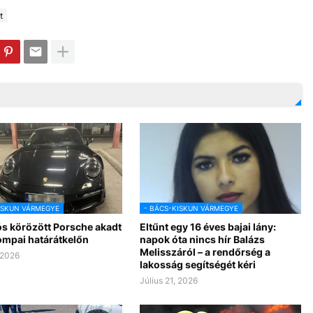
t
ISKUN VÁRMEGYE
- BÁCS-KISKUN VÁRMEGYE
ós körözött Porsche akadt
Eltűnt egy 16 éves bajai lány:
ompai határátkelőn
napok óta nincs hír Balázs
Melisszáról – a rendőrség a
 2026
lakosság segítségét kéri
Július 21, 2026