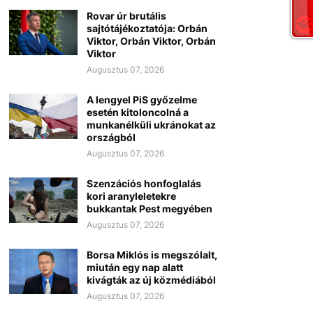
Rovar úr brutális
sajtótájékoztatója: Orbán
Viktor, Orbán Viktor, Orbán
Viktor
Augusztus 07, 2026
A lengyel PiS győzelme
esetén kitoloncolná a
munkanélküli ukránokat az
országból
Augusztus 07, 2026
Szenzációs honfoglalás
kori aranyleletekre
bukkantak Pest megyében
Augusztus 07, 2026
Borsa Miklós is megszólalt,
miután egy nap alatt
kivágták az új közmédiából
Augusztus 07, 2026