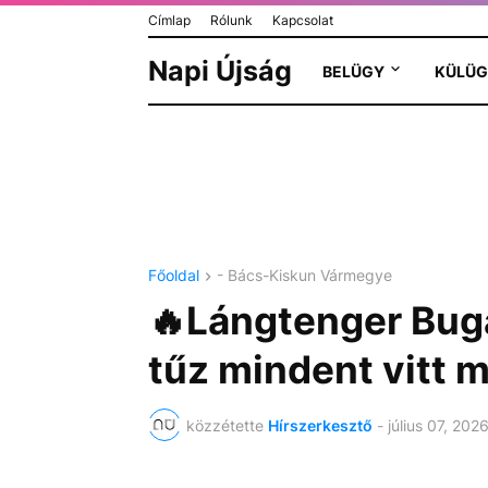
Címlap
Rólunk
Kapcsolat
Napi Újság
BELÜGY
KÜLÜG
Főoldal
- Bács-Kiskun Vármegye
🔥Lángtenger Bugac
tűz mindent vitt m
közzétette
Hírszerkesztő
-
július 07, 202