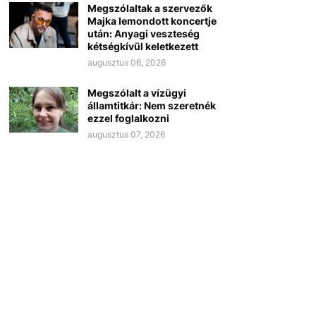
Megszólaltak a szervezők
Majka lemondott koncertje
után: Anyagi veszteség
kétségkívül keletkezett
augusztus 06, 2026
Megszólalt a vízügyi
államtitkár: Nem szeretnék
ezzel foglalkozni
augusztus 07, 2026