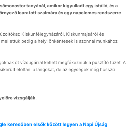
lsőmonostor tanyánál, amikor
kigyulladt egy istálló
, és a
 környező
learatott szalmára és egy napelemes rendszerre
tűzoltókat:
Kiskunfélegyházáról, Kiskunmajsáról és
 mellettük pedig a helyi önkéntesek is azonnal munkához
8
agoknak
öt vízsugárral
kellett megfékezniük a pusztító tüzet. A
 sikerült eloltani a lángokat, de az egységek még hosszú
előre vizsgálják.
oogle keresőben elsők között legyen a Napi Újság