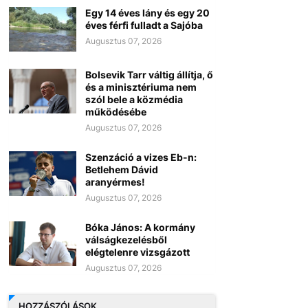
Egy 14 éves lány és egy 20
éves férfi fulladt a Sajóba
Augusztus 07, 2026
Bolsevik Tarr váltig állítja, ő
és a minisztériuma nem
szól bele a közmédia
működésébe
Augusztus 07, 2026
Szenzáció a vizes Eb-n:
Betlehem Dávid
aranyérmes!
Augusztus 07, 2026
Bóka János: A kormány
válságkezelésből
elégtelenre vizsgázott
Augusztus 07, 2026
HOZZÁSZÓLÁSOK