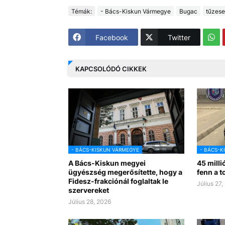
Témák:
- Bács-Kiskun Vármegye
Bugac
tűzese
Facebook
Twitter
KAPCSOLÓDÓ CIKKEK
- BÁCS-KISKUN VÁRMEGYE
- BÁCS-K
A Bács-Kiskun megyei
45 milli
ügyészség megerősítette, hogy a
fenn a t
Fidesz-frakciónál foglaltak le
Július 27,
szervereket
Július 28, 2026