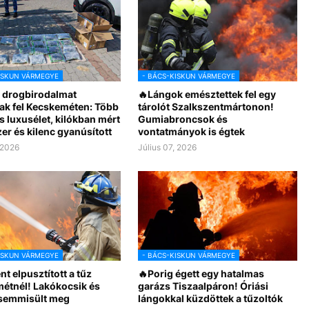
ISKUN VÁRMEGYE
- BÁCS-KISKUN VÁRMEGYE
 drogbirodalmat
🔥Lángok emésztettek fel egy
ak fel Kecskeméten: Több
tárolót Szalkszentmártonon!
ós luxusélet, kilókban mért
Gumiabroncsok és
er és kilenc gyanúsított
vontatmányok is égtek
 2026
Július 07, 2026
ISKUN VÁRMEGYE
- BÁCS-KISKUN VÁRMEGYE
t elpusztított a tűz
🔥Porig égett egy hatalmas
étnél! Lakókocsik és
garázs Tiszaalpáron! Óriási
semmisült meg
lángokkal küzdöttek a tűzoltók