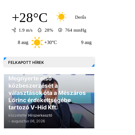
+28°C
Derűs
1.9 m/s
28%
764
mmHg
 aug
+30°C
9 aug
+30°C
10 au
FELKAPOTT HÍREK
GAZDASÁG
Megnyerte első
közbeszerzését a
választások óta a Mészáros
Lőrinc érdekeltségébe
tartozó V-Híd Kft.
közzétette
Hírszerkesztő
-
augusztus 06, 2026