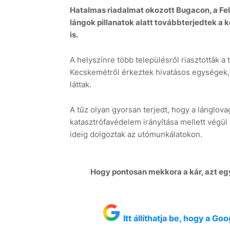
Hatalmas riadalmat okozott Bugacon, a Fe
lángok pillanatok alatt továbbterjedtek a
is
.
A helyszínre több településről riasztották a 
Kecskemétről
érkeztek hivatásos egységek,
láttak.
A tűz olyan gyorsan terjedt, hogy a lánglov
katasztrófavédelem irányítása mellett végül
ideig dolgoztak az utómunkálatokon.
Hogy pontosan mekkora a kár, azt egy
Itt állíthatja be, hogy a G