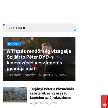
FRISS HÍREK
BELFÖLD
A Tiszás rendőrség vizsgálja
Szijjártó Péter BYD-s
kinevezését vesztegetés
gyanúja miatt
közzétette
Unknown
-
Augusztus 07, 2026
Tarjányi Péter a közmédiás
csörtéről: ez az ország
képtelen az újrakezdésre
Augusztus 07, 2026