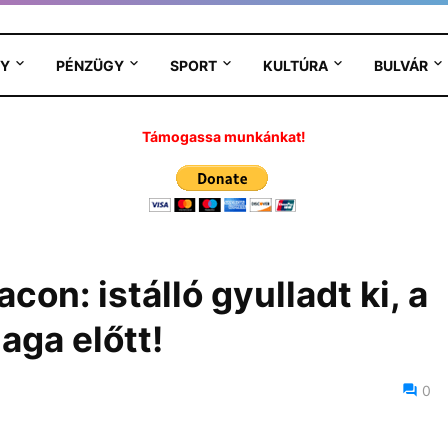
Y
PÉNZÜGY
SPORT
KULTÚRA
BULVÁR
Támogassa munkánkat!
on: istálló gyulladt ki, a
aga előtt!
6
0