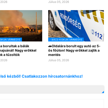
, 2026
Július 05, 2026
ISKUN VÁRMEGYE
- BÁCS-KISKUN VÁRMEGYE
a borultak a bálák
🚗Oldalára borult egy autó az 5-
ajsánál! Nagy erőkkel
ös főúton! Nagy erőkkel zajlik a
k a tűzoltók
mentés
, 2026
Július 05, 2026
első kézből! Csatlakozzon hírcsatornánkhoz!