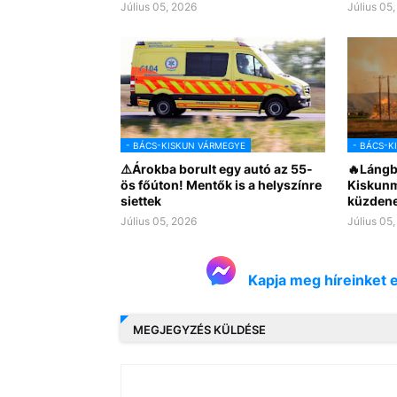
Július 05, 2026
Július 05
- BÁCS-KISKUN VÁRMEGYE
- BÁCS-K
⚠️Árokba borult egy autó az 55-
🔥Lángb
ös főúton! Mentők is a helyszínre
Kiskunm
siettek
küzdene
Július 05, 2026
Július 05
Kapja meg híreinket 
MEGJEGYZÉS KÜLDÉSE