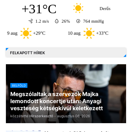
+31°C
Derűs
1.2 m/s
26%
764
mmHg
aug
+29°C
10 aug
+33°C
11 aug
FELKAPOTT HÍREK
BELFÖLD
Megszólaltak a szervezők Majka
lemondott koncertje után: Anyagi
veszteség kétségkívül keletkezett
közzétette
Hírszerkesztő
-
augusztus 06, 2026