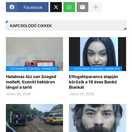
Facebook
KAPCSOLÓDÓ CIKKEK
- CSONGRÁD-CSANÁD VÁRMEGYE
- CSONGRÁD-CSANÁD VÁRMEGYE
Hatalmas tűz van Szeged
Elfogatóparancs alapján
mellett, tizenöt hektáron
körözik a 16 éves Bankó
lángol a tarló
Biankát
Július 26, 2026
Július 25, 2026