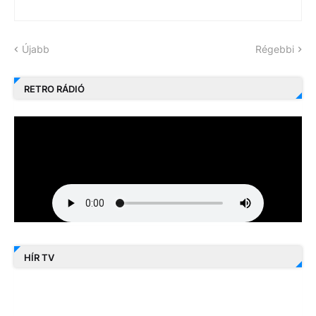
Újabb
Régebbi
RETRO RÁDIÓ
HÍR TV