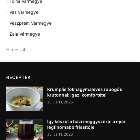
- Tolna Vármegye
- Vas Vármegye
- Veszprém Vármegye
- Zala Vármegye
Hirdess itt
RECEPTEK
Krumplis fokhagymaleves ropogós
krutonnal: igazi komfortétel
Július 11, 2026
Így készül a házi meggyszörp: a nyár
legfinomabb frissítője
Július 11, 2026