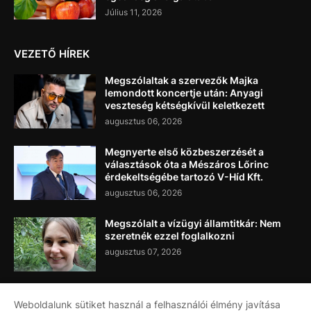
Július 11, 2026
VEZETŐ HÍREK
Megszólaltak a szervezők Majka
lemondott koncertje után: Anyagi
veszteség kétségkívül keletkezett
augusztus 06, 2026
Megnyerte első közbeszerzését a
választások óta a Mészáros Lőrinc
érdekeltségébe tartozó V-Híd Kft.
augusztus 06, 2026
Megszólalt a vízügyi államtitkár: Nem
szeretnék ezzel foglalkozni
augusztus 07, 2026
Weboldalunk sütiket használ a felhasználói élmény javítása