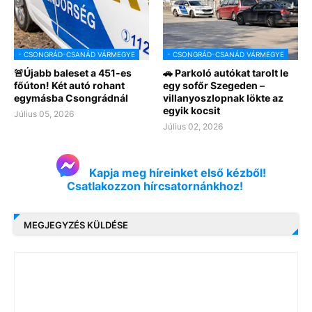
- CSONGRÁD-CSANÁD VÁRMEGYE
- CSONGRÁD-CSANÁD VÁRMEGYE
🚨Újabb baleset a 451-es
🚗 Parkoló autókat tarolt le
főúton! Két autó rohant
egy sofőr Szegeden –
egymásba Csongrádnál
villanyoszlopnak lökte az
egyik kocsit
Július 05, 2026
Július 02, 2026
Kapja meg híreinket első kézből!
Csatlakozzon hírcsatornánkhoz!
MEGJEGYZÉS KÜLDÉSE