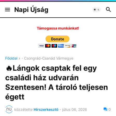
Napi Újság
Támogassa munkánkat!
Főoldal
- Csongrád-Csanád Vármegye
🔥Lángok csaptak fel egy
családi ház udvarán
Szentesen! A tároló teljesen
égett
közzétette
Hírszerkesztő
-
július 06, 2026
0