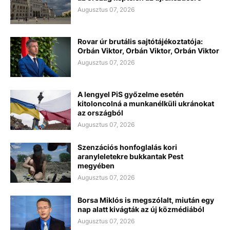
Augusztus 07, 2026
Rovar úr brutális sajtótájékoztatója:
Orbán Viktor, Orbán Viktor, Orbán Viktor
Augusztus 07, 2026
A lengyel PiS győzelme esetén
kitoloncolná a munkanélküli ukránokat
az országból
Augusztus 07, 2026
Szenzációs honfoglalás kori
aranyleletekre bukkantak Pest
megyében
Augusztus 07, 2026
Borsa Miklós is megszólalt, miután egy
nap alatt kivágták az új közmédiából
Augusztus 07, 2026