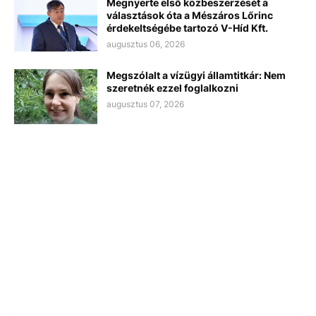
Megnyerte első közbeszerzését a
választások óta a Mészáros Lőrinc
érdekeltségébe tartozó V-Híd Kft.
augusztus 06, 2026
Megszólalt a vízügyi államtitkár: Nem
szeretnék ezzel foglalkozni
augusztus 07, 2026