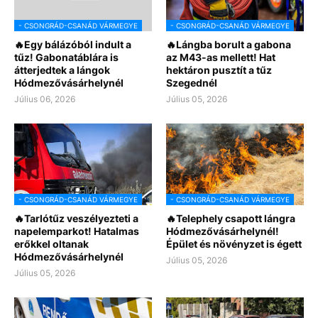
- CSONGRÁD-CSANÁD VÁRMEGYE
- CSONGRÁD-CSANÁD VÁRMEGYE
🔥Egy bálázóból indult a
🔥Lángba borult a gabona
tűz! Gabonatáblára is
az M43-as mellett! Hat
átterjedtek a lángok
hektáron pusztít a tűz
Hódmezővásárhelynél
Szegednél
Július 06, 2026
Július 05, 2026
- CSONGRÁD-CSANÁD VÁRMEGYE
- CSONGRÁD-CSANÁD VÁRMEGYE
🔥Tarlótűz veszélyezteti a
🔥Telephely csapott lángra
napelemparkot! Hatalmas
Hódmezővásárhelynél!
erőkkel oltanak
Épület és növényzet is égett
Hódmezővásárhelynél
Július 05, 2026
Július 05, 2026