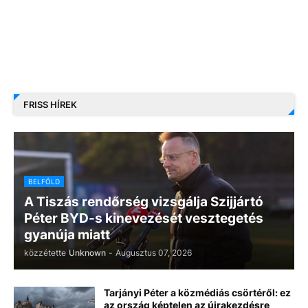
FRISS HÍREK
BELFÖLD
A Tiszás rendőrség vizsgálja Szijjártó
Péter BYD-s kinevezését vesztegetés
gyanúja miatt
közzétette
Unknown
-
Augusztus 07, 2026
Tarjányi Péter a közmédiás csörtéről: ez
az ország képtelen az újrakezdésre