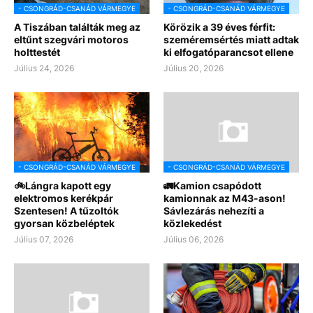
- CSONGRÁD-CSANÁD VÁRMEGYE
- CSONGRÁD-CSANÁD VÁRMEGYE
A Tiszában találták meg az
Körözik a 39 éves férfit:
eltűnt szegvári motoros
szeméremsértés miatt adtak
holttestét
ki elfogatóparancsot ellene
Július 24, 2026
Július 20, 2026
- CSONGRÁD-CSANÁD VÁRMEGYE
- CSONGRÁD-CSANÁD VÁRMEGYE
🚲Lángra kapott egy
🚛Kamion csapódott
elektromos kerékpár
kamionnak az M43-ason!
Szentesen! A tűzoltók
Sávlezárás nehezíti a
gyorsan közbeléptek
közlekedést
Július 07, 2026
Július 06, 2026