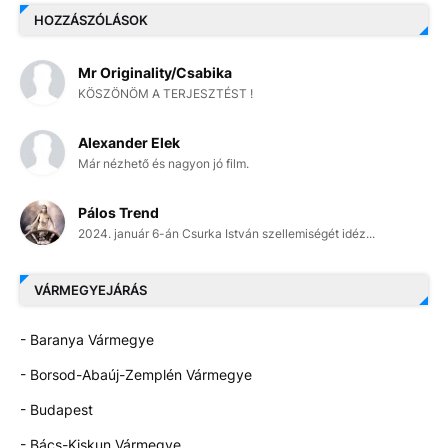
HOZZÁSZÓLÁSOK
Mr Originality/Csabika
KÖSZÖNÖM A TERJESZTÉST !
Alexander Elek
Már nézhető és nagyon jó film.
Pálos Trend
2024. január 6-án Csurka István szellemiségét idéz...
VÁRMEGYEJÁRÁS
- Baranya Vármegye
- Borsod-Abaúj-Zemplén Vármegye
- Budapest
- Bács-Kiskun Vármegye