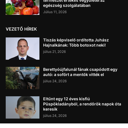
természet értékes vegyületei az
egészség szolgálatában
Július 11, 2026
VEZETŐ HÍREK
Tiszás képviselő ordította Juhász
Hajnalkának: Több botoxot neki!
július 21, 2026
Berettyóújfalunál fának csapódott egy
autó: a sofőrt a mentők vitték el
július 24, 2026
Eltűnt egy 12 éves kisfiú
Püspökladányból, a rendőrök napok óta
keresik
július 24, 2026