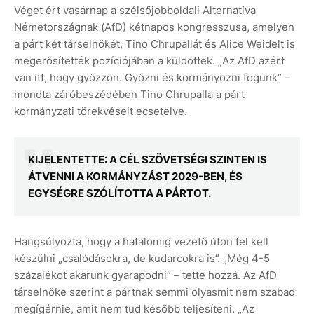
Véget ért vasárnap a szélsőjobboldali Alternatíva
Németországnak (AfD) kétnapos kongresszusa, amelyen
a párt két társelnökét, Tino Chrupallát és Alice Weidelt is
megerősítették pozíciójában a küldöttek. „Az AfD azért
van itt, hogy győzzön. Győzni és kormányozni fogunk” –
mondta záróbeszédében Tino Chrupalla a párt
kormányzati törekvéseit ecsetelve.
KIJELENTETTE: A CÉL SZÖVETSÉGI SZINTEN IS
ÁTVENNI A KORMÁNYZÁST 2029-BEN, ÉS
EGYSÉGRE SZÓLÍTOTTA A PÁRTOT.
Hangsúlyozta, hogy a hatalomig vezető úton fel kell
készülni „csalódásokra, de kudarcokra is”. „Még 4-5
százalékot akarunk gyarapodni” – tette hozzá. Az AfD
társelnöke szerint a pártnak semmi olyasmit nem szabad
megígérnie, amit nem tud később teljesíteni. „Az