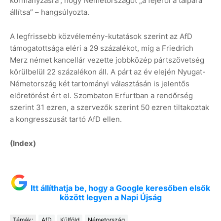
kormányzásra”, hogy Németországot „a fejéről a talpára
állítsa” – hangsúlyozta.
A legfrissebb közvélemény-kutatások szerint az AfD
támogatottsága eléri a 29 százalékot, míg a Friedrich
Merz német kancellár vezette jobbközép pártszövetség
körülbelül 22 százalékon áll. A párt az év elején Nyugat-
Németország két tartományi választásán is jelentős
előretörést ért el. Szombaton Erfurtban a rendőrség
szerint 31 ezren, a szervezők szerint 50 ezren tiltakoztak
a kongresszusát tartó AfD ellen.
(Index)
Itt állíthatja be, hogy a Google keresőben elsők
között legyen a Napi Újság
Témák:
AfD
Külföld
Németország