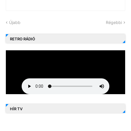
Újabb
Régebbi
RETRO RÁDIÓ
HÍR TV