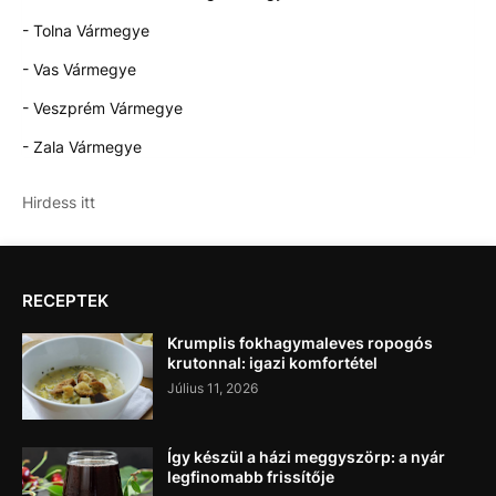
- Tolna Vármegye
- Vas Vármegye
- Veszprém Vármegye
- Zala Vármegye
Hirdess itt
RECEPTEK
Krumplis fokhagymaleves ropogós
krutonnal: igazi komfortétel
Július 11, 2026
Így készül a házi meggyszörp: a nyár
legfinomabb frissítője