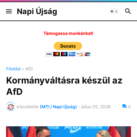
Napi Újság
Támogassa munkánkat!
Főoldal
AfD
Kormányváltásra készül az
AfD
közzétette
(MTI / Napi Újság)
-
július 05, 2026
0