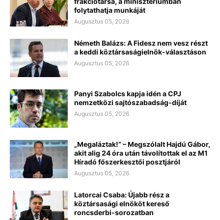
frakciótársa, a minisztériumban
folytathatja munkáját
Augusztus 05, 2026
Németh Balázs: A Fidesz nem vesz részt
a keddi köztársaságielnök-választáson
Augusztus 05, 2026
Panyi Szabolcs kapja idén a CPJ
nemzetközi sajtószabadság-díját
Augusztus 05, 2026
„Megaláztak!” – Megszólalt Hajdú Gábor,
akit alig 24 óra után távolítottak el az M1
Híradó főszerkesztői posztjáról
Augusztus 05, 2026
Latorcai Csaba: Újabb rész a
köztársasági elnököt kereső
roncsderbi-sorozatban