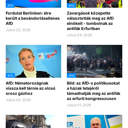
AFD
AFD
Fordulat Berlinben: élre
Zavargások közepette
került a bevándorlásellenes
választották meg az AfD
AfD
elnökeit - tombolnak az
antifák Erfurtban
Július 23, 2026
Július 04, 2026
AFD
AFD
AfD: Németországnak
Bild: az AfD-s politikusokat
vissza kell térnie az olcsó
a házak tetejéről
orosz gázhoz
támadhatják meg az antifák
az erfurti kongresszuson
Július 04, 2026
Július 01, 2026