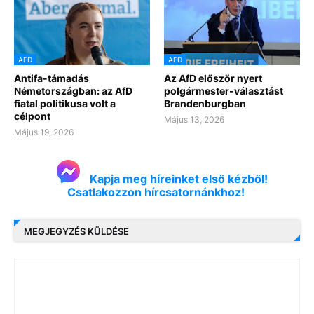
AFD
AFD
Antifa-támadás
Az AfD először nyert
Németországban: az AfD
polgármester-választást
fiatal politikusa volt a
Brandenburgban
célpont
Május 13, 2026
Május 19, 2026
Kapja meg híreinket első kézből!
Csatlakozzon hírcsatornánkhoz!
MEGJEGYZÉS KÜLDÉSE