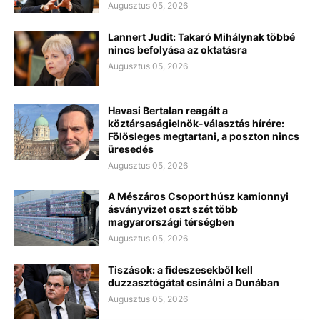
Augusztus 05, 2026
Lannert Judit: Takaró Mihálynak többé
nincs befolyása az oktatásra
Augusztus 05, 2026
Havasi Bertalan reagált a
köztársaságielnök-választás hírére:
Fölösleges megtartani, a poszton nincs
üresedés
Augusztus 05, 2026
A Mészáros Csoport húsz kamionnyi
ásványvizet oszt szét több
magyarországi térségben
Augusztus 05, 2026
Tiszások: a fideszesekből kell
duzzasztógátat csinálni a Dunában
Augusztus 05, 2026