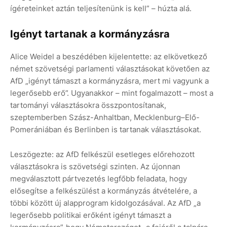
ígéreteinket aztán teljesítenünk is kell” – húzta alá.
Igényt tartanak a kormányzásra
Alice Weidel a beszédében kijelentette: az elkövetkező
német szövetségi parlamenti választásokat követően az
AfD „igényt támaszt a kormányzásra, mert mi vagyunk a
legerősebb erő”. Ugyanakkor – mint fogalmazott – most a
tartományi választásokra összpontosítanak,
szeptemberben Szász-Anhaltban, Mecklenburg–Elő-
Pomerániában és Berlinben is tartanak választásokat.
Leszögezte: az AfD felkészül esetleges előrehozott
választásokra is szövetségi szinten. Az újonnan
megválasztott pártvezetés legfőbb feladata, hogy
elősegítse a felkészülést a kormányzás átvételére, a
többi között új alapprogram kidolgozásával. Az AfD „a
legerősebb politikai erőként igényt támaszt a