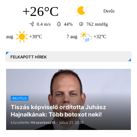
+26°C
Derűs
0.4 m/s
44%
762
mmHg
+39°C
7 aug
+32°C
8 aug
FELKAPOTT HÍREK
BELFÖLD
Tiszás képviselő ordította Juhász
Hajnalkának: Több botoxot neki!
közzétette
Hírszerkesztő
-
július 21, 2026