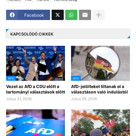
Facebook
KAPCSOLÓDÓ CIKKEK
AFD
AFD
Vezet az AfD a CDU előtt a
AfD-jelölteket tiltanak el a
tartományi választások előtt
választáson való indulástól
Július 31, 2026
Július 29, 2026