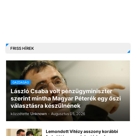
FRISS HÍREK
GAZDASÁG
László Csaba volt pénzügyminiszter
szerint mintha Magyar Péterék egy őszi
választásra készülnének
közzétette
Unknown
-
Augusztus 05, 2026
Lemondott Vitézy asszony korábbi