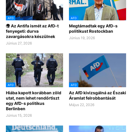
AFD
AFD
🌍 Az Antifa ismét az AfD-t
Megtámadtak egy AfD-s
fenyegeti: durva
politikust Rostockban
zavargásokra készülnek
Június 19, 2026
Június 27, 2026
AFD
AFD
Hiába kapott korábban zöld
Az AfD kivizsgálná az Északi
utat, nem lehet rendőrtiszt
Áramlat felrobbantását
egy AfD-s politikus
Május 22, 2026
Berlinben
Június 15, 2026