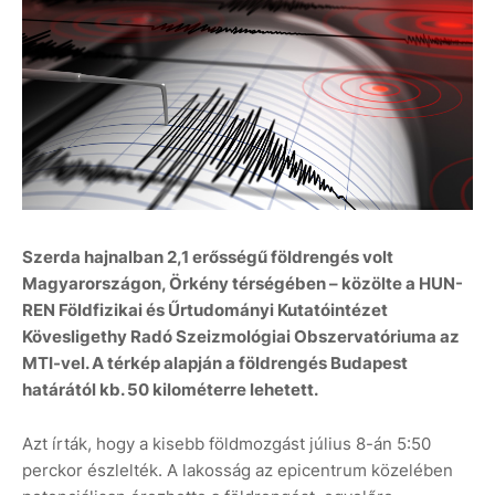
Szerda hajnalban 2,1 erősségű földrengés volt
Magyarországon, Örkény térségében – közölte a HUN-
REN Földfizikai és Űrtudományi Kutatóintézet
Kövesligethy Radó Szeizmológiai Obszervatóriuma az
MTI-vel. A térkép alapján a földrengés Budapest
határától kb. 50 kilométerre lehetett.
Azt írták, hogy a kisebb földmozgást július 8-án 5:50
perckor észlelték. A lakosság az epicentrum közelében