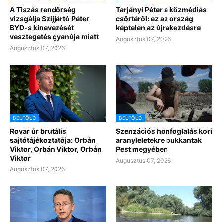
A Tiszás rendőrség
Tarjányi Péter a közmédiás
vizsgálja Szijjártó Péter
csörtéről: ez az ország
BYD-s kinevezését
képtelen az újrakezdésre
vesztegetés gyanúja miatt
Augusztus 07, 2026
Augusztus 07, 2026
BELFÖLD
BELFÖLD
Rovar úr brutális
Szenzációs honfoglalás kori
sajtótájékoztatója: Orbán
aranyleletekre bukkantak
Viktor, Orbán Viktor, Orbán
Pest megyében
Viktor
Augusztus 07, 2026
Augusztus 07, 2026