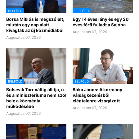
BELFÖLD
BELFÖLD
Borsa Miklós is megszólalt,
Egy 14 éves lány és egy 20
miután egy nap alatt
éves férfi fulladt a Sajóba
kivágták az új közmédiából
Augusztus 07, 2026
Augusztus 07, 2026
BELFÖLD
BELFÖLD
Bolsevik Tarr váltig állítja, ő
Bóka János: A kormány
és a minisztériuma nem szól
válságkezelésből
bele a közmédia
elégtelenre vizsgázott
működésébe
Augusztus 07, 2026
Augusztus 07, 2026