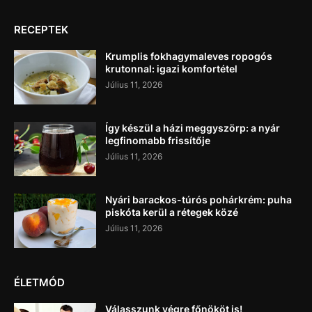
RECEPTEK
Krumplis fokhagymaleves ropogós
krutonnal: igazi komfortétel
Július 11, 2026
Így készül a házi meggyszörp: a nyár
legfinomabb frissítője
Július 11, 2026
Nyári barackos-túrós pohárkrém: puha
piskóta kerül a rétegek közé
Július 11, 2026
ÉLETMÓD
Válasszunk végre főnököt is!