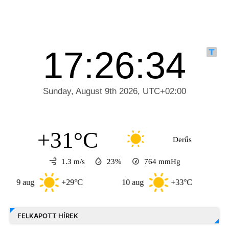
+31°C
Derűs
1.3 m/s
23%
764
mmHg
 aug
+29°C
10 aug
+33°C
11 aug
FELKAPOTT HÍREK