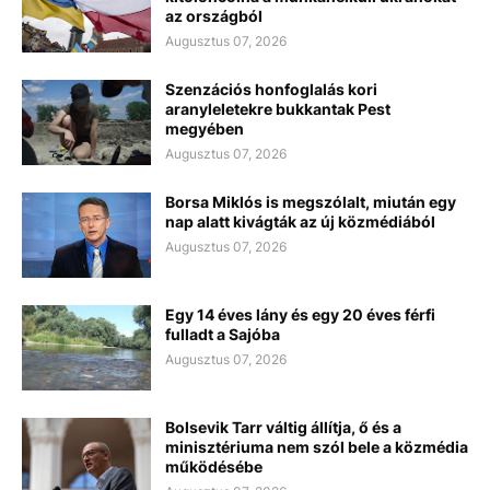
az országból
Augusztus 07, 2026
Szenzációs honfoglalás kori
aranyleletekre bukkantak Pest
megyében
Augusztus 07, 2026
Borsa Miklós is megszólalt, miután egy
nap alatt kivágták az új közmédiából
Augusztus 07, 2026
Egy 14 éves lány és egy 20 éves férfi
fulladt a Sajóba
Augusztus 07, 2026
Bolsevik Tarr váltig állítja, ő és a
minisztériuma nem szól bele a közmédia
működésébe