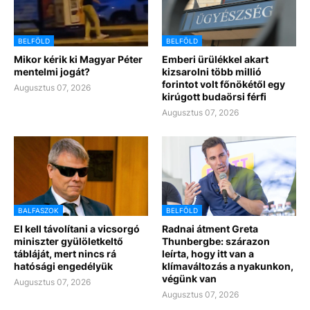
BELFÖLD
BELFÖLD
Mikor kérik ki Magyar Péter
Emberi ürülékkel akart
mentelmi jogát?
kizsarolni több millió
forintot volt főnökétől egy
Augusztus 07, 2026
kirúgott budaörsi férfi
Augusztus 07, 2026
BALFASZOK
BELFÖLD
El kell távolítani a vicsorgó
Radnai átment Greta
miniszter gyülöletkeltő
Thunbergbe: szárazon
tábláját, mert nincs rá
leírta, hogy itt van a
hatósági engedélyük
klímaváltozás a nyakunkon,
végünk van
Augusztus 07, 2026
Augusztus 07, 2026