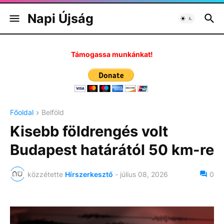
Napi Újság
Támogassa munkánkat!
Főoldal
Belföld
Kisebb földrengés volt
Budapest határától 50 km-re
közzétette
Hírszerkesztő
-
július 08, 2026
0