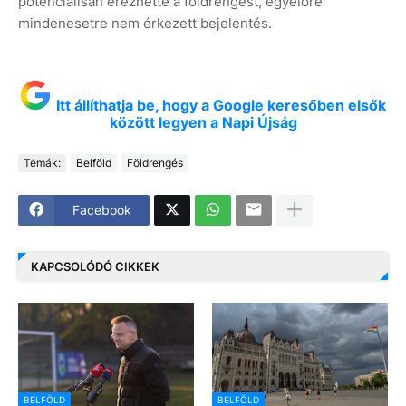
potenciálisan érezhette a földrengést, egyelőre
mindenesetre nem érkezett bejelentés.
Itt állíthatja be, hogy a Google keresőben elsők
között legyen a Napi Újság
Témák:
Belföld
Földrengés
Facebook
KAPCSOLÓDÓ CIKKEK
BELFÖLD
BELFÖLD