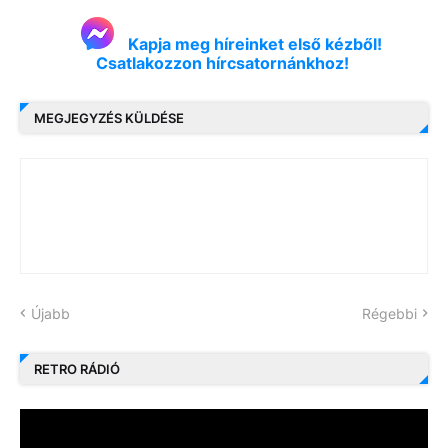
Kapja meg híreinket első kézből!
Csatlakozzon hírcsatornánkhoz!
MEGJEGYZÉS KÜLDÉSE
Újabb
Régebbi
RETRO RÁDIÓ