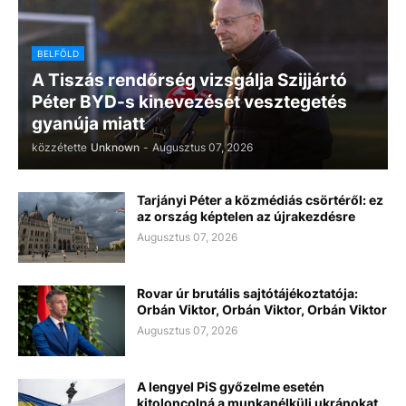
BELFÖLD
A Tiszás rendőrség vizsgálja Szijjártó
Péter BYD-s kinevezését vesztegetés
gyanúja miatt
közzétette
Unknown
-
Augusztus 07, 2026
Tarjányi Péter a közmédiás csörtéről: ez
az ország képtelen az újrakezdésre
Augusztus 07, 2026
Rovar úr brutális sajtótájékoztatója:
Orbán Viktor, Orbán Viktor, Orbán Viktor
Augusztus 07, 2026
A lengyel PiS győzelme esetén
kitoloncolná a munkanélküli ukránokat